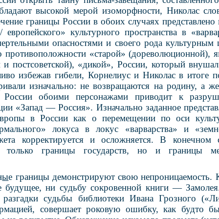
бладают высокой мерой изоморфности, Николас слов
ечение границы России в обоих случаях представлено 
/ европейского» культурного пространства в «варва
мертельными опасностями и своего рода культурным
о противоположности «старой» (дореволюционной), я
й и постсоветской), «дикой», России, который внушал
ливо избежав гибели, Корнелиус и Николас в итоге п
тривали изначально: не возвращаются на родину, а же
е России обоими персонажами приводит к разруш
ции «Запад — Россия». Изначально заданное представ
Европы в России как о перемещении по оси культ
рмального» локуса в локус «варварства» и «зем
жета корректируется и осложняется. В конечном с
 только границы государств, но и границы м
н
ы
е границы демонстрируют свою непроницаемость. 
е будущее, ни судьбу сокровенной книги — Замолея
 разгадки судьбы библиотеки Ивана Грозного («Ли
рмацией, совершает роковую ошибку, как будто бы 