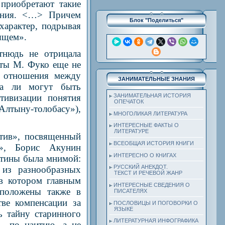
приобретают такие
рония. <…> Причем
Блок "Поделиться"
характер, подрывая
оящем».
тнюдь не отрицала
оты М. Фуко еще не
, отношения между
ЗАНИМАТЕЛЬНЫЕ ЗНАНИЯ
ва ли могут быть
тивизации понятия
ЗАНИМАТЕЛЬНАЯ ИСТОРИЯ
ОПЕЧАТОК
Алтыну-толобасу»),
МНОГОЛИКАЯ ЛИТЕРАТУРА
ИНТЕРЕСНЫЕ ФАКТЫ О
ЛИТЕРАТУРЕ
тив», посвященный
ВСЕОБЩАЯ ИСТОРИЯ КНИГИ
», Борис Акунин
ИНТЕРЕСНО О КНИГАХ
ртины была мнимой:
РУССКИЙ АНЕКДОТ.
 из разнообразных
ТЕКСТ И РЕЧЕВОЙ ЖАНР
 в котором главным
ИНТЕРЕСНЫЕ СВЕДЕНИЯ О
оположены также в
ПИСАТЕЛЯХ
тве компенсации за
ПОСЛОВИЦЫ И ПОГОВОРКИ О
ЯЗЫКЕ
ь тайну старинного
ЛИТЕРАТУРНАЯ ИНФОГРАФИКА
 – по наитию, а не