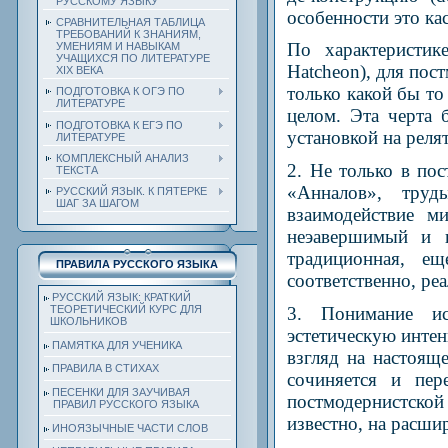
РУССКОМУ ЯЗЫКУ
особенности это ка
СРАВНИТЕЛЬНАЯ ТАБЛИЦА
ТРЕБОВАНИЙ К ЗНАНИЯМ,
По характеристи
УМЕНИЯМ И НАВЫКАМ
УЧАЩИХСЯ ПО ЛИТЕРАТУРЕ
Hatcheon), для пос
ХIХ ВЕКА
только какой бы то
ПОДГОТОВКА К ОГЭ ПО
ЛИТЕРАТУРЕ
целом. Эта черта 
ПОДГОТОВКА К ЕГЭ ПО
установкой на реля
ЛИТЕРАТУРЕ
КОМПЛЕКСНЫЙ АНАЛИЗ
2. Не только в по
ТЕКСТА
«Анналов», труд
РУССКИЙ ЯЗЫК. К ПЯТЕРКЕ
ШАГ ЗА ШАГОМ
взаимодействие м
неэавершимый и п
традиционная, ещ
ПРАВИЛА РУССКОГО ЯЗЫКА
соответственно, ре
РУССКИЙ ЯЗЫК: КРАТКИЙ
3. Понимание ис
ТЕОРЕТИЧЕСКИЙ КУРС ДЛЯ
ШКОЛЬНИКОВ
эстетическую инте
ПАМЯТКА ДЛЯ УЧЕНИКА
взгляд на настоящ
ПРАВИЛА В СТИХАХ
сочиняется и пер
ПЕСЕНКИ ДЛЯ ЗАУЧИВАЯ
постмодернистской
ПРАВИЛ РУССКОГО ЯЗЫКА
известно, на расши
ИНОЯЗЫЧНЫЕ ЧАСТИ СЛОВ