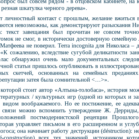
опрос был совсем рядом - в отцовском кабинете, на 
 резная шкатулка черного дерева».
т личностный контакт с прошлым, желание вжиться в
аются невозможны, как демонстрируют разыскания Ник
а: текст завещания был прочитан не совсем точно
томок не смог, в исторически достоверную семейную 
Матфеева не поверил. Terra incognita для Николаса – 
 «К сожалению, вследствие сугубой деликатности зан
олас обнаружил очень мало документальных следов 
учной статьи пришлось опубликовать в иллюстрирова
нных скетчей, основанных на семейных предания
репутации затея была сомнительной <…>».
а которой стоит автор «Алтына-толобаса», история мо
итературных / культурных игр (одной из которых и за
сь видом воображаемого. Но ее постижение, ее адеква
й связи можно вспомнить утверждение Ж. Дерриды,
положений постмодернистской рецепции Прошлог
оторая управляет письмом в его расширенном и углу
огоса; она начинает работу деструкции (déstruction): н
é-construction) всех тех значений, источником ко