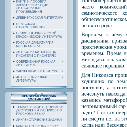
Постмодернистская
КНИГИ И ПОСОБИЯ,
ХАРАКТЕРИЗУЮЩИЕ
часто комически
ЛИТЕРАТУРНЫЕ
семиотического 
ПРОИЗВЕДЕНИЯ
ДРЕВНЕРУССКАЯ ЛИТЕРАТУРА
общесемиотическо
О РУССКОМ
первого рода:
СТИХОСЛОЖЕНИИ
ПСИХОЛОГИЗМ РУССКОЙ
Впрочем, к чему л
КЛАССИЧЕСКОЙ ЛИТЕРАТУРЫ
дисциплина, призв
РУССКАЯ ДРАМАТУРГИЯ
практические урок
КОНЦА ХХ ВЕКА
временем. Время не
ЛИТЕРАТУРНАЯ МАТРИЦА.
ПИСАТЕЛИ О ПИСАТЕЛЯХ
миг удавалось ухва
СОВРЕМЕННАЯ РУССКАЯ
сияющее перышко.
ЛИТЕРАТУРА
ЗАРУБЕЖНАЯ ЛИТЕРАТУРА
Для Николаса прош
АНАЛИЗ НА УРОКАХ
ходивших по зем
ЛИТЕРАТУРЫ
поступки, а пото
исчезнуть навсегд
ПРОВЕРКА УЧЕБНЫХ
казались метафоро
ДОСТИЖЕНИЙ
непримиримый сэр А
ТЕМАТИЧЕСКОЕ ОЦЕНИВАНИЕ
ДОСТИЖЕНИЙ УЧЕНИКОВ ПО
надо / бояться смер
РУССКОМУ ЯЗЫКУ
ни смерти нет на эт
ЛИНГВИСТИЧЕСКИЕ ЗАДАЧКИ
когда идет бессмер
КИМ ПО РУССКОМУ ЯЗЫКУ