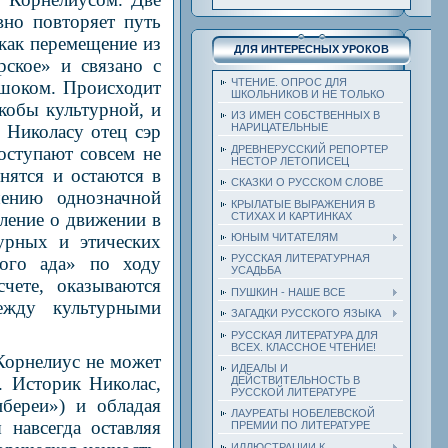
но повторяет путь
как перемещение из
ДЛЯ ИНТЕРЕСНЫХ УРОКОВ
рское» и связано с
ЧТЕНИЕ. ОПРОС ДЛЯ
 шоком. Происходит
ШКОЛЬНИКОВ И НЕ ТОЛЬКО
кобы культурной, и
ИЗ ИМЕН СОБСТВЕННЫХ В
 Николасу отец сэр
НАРИЦАТЕЛЬНЫЕ
оступают совсем не
ДРЕВНЕРУССКИЙ РЕПОРТЕР
НЕСТОР ЛЕТОПИСЕЦ
нятся и остаются в
СКАЗКИ О РУССКОМ СЛОВЕ
ению однозначной
КРЫЛАТЫЕ ВЫРАЖЕНИЯ В
ление о движении в
СТИХАХ И КАРТИНКАХ
урных и этических
ЮНЫМ ЧИТАТЕЛЯМ
РУССКАЯ ЛИТЕРАТУРНАЯ
ного ада» по ходу
УСАДЬБА
чете, оказываются
ПУШКИН - НАШЕ ВСЕ
ежду культурными
ЗАГАДКИ РУССКОГО ЯЗЫКА
РУССКАЯ ЛИТЕРАТУРА ДЛЯ
ВСЕХ. КЛАССНОЕ ЧТЕНИЕ!
Корнелиус не может
ИДЕАЛЫ И
. Историк Николас,
ДЕЙСТВИТЕЛЬНОСТЬ В
РУССКОЙ ЛИТЕРАТУРЕ
береи») и обладая
ЛАУРЕАТЫ НОБЕЛЕВСКОЙ
навсегда оставляя
ПРЕМИИ ПО ЛИТЕРАТУРЕ
ИЛЛЮСТРАЦИИ К