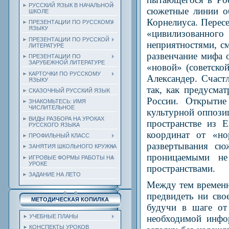
РУССКИЙ ЯЗЫК В НАЧАЛЬНОЙ
сюжетные линии о
ШКОЛЕ
Корнелиуса. Перес
ПРЕЗЕНТАЦИИ ПО РУССКОМУ
ЯЗЫКУ
«цивилизованного 
ПРЕЗЕНТАЦИИ ПО РУССКОЙ
неприятностями, с
ЛИТЕРАТУРЕ
развенчание мифа 
ПРЕЗЕНТАЦИИ ПО
ЗАРУБЕЖНОЙ ЛИТЕРАТУРЕ
«новой» (советско
КАРТОЧКИ ПО РУССКОМУ
Александер. Счаст
ЯЗЫКУ
так, как предусма
СКАЗОЧНЫЙ РУССКИЙ ЯЗЫК
России. Открыти
ЗНАКОМЬТЕСЬ: ИМЯ
ЧИСЛИТЕЛЬНОЕ
культурной оппози
ВИДЫ РАЗБОРА НА УРОКАХ
пространстве из 
РУССКОГО ЯЗЫКА
координат от «но
ПРОФИЛЬНЫЙ КЛАСС
развертывания сю
ЗАНЯТИЯ ШКОЛЬНОГО КРУЖКА
проницаемыми не
ИГРОВЫЕ ФОРМЫ РАБОТЫ НА
УРОКЕ
пространствами.
ЗАДАНИЕ НА ЛЕТО
Между тем времен
предвидеть ни сво
МЕТОДИЧЕСКАЯ КОПИЛКА
будучи в шаге от
УЧЕБНЫЕ ПЛАНЫ
необходимой инфо
КОНСПЕКТЫ УРОКОВ