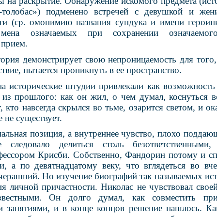
ы на раскрытие. Обнаружение искомого предмета (ист
толобас») подменено встречей с девушкой и жен
ти (ср. омонимию названия сундука и имени герои
, мена означаемых при сохранении означаемо
 прием.
ория демонстрирует свою непроницаемость для того,
твие, пытается проникнуть в ее пространство.
а исторические штудии привлекали как возможность
 из прошлого: как он жил, о чем думал, коснуться 
т, кто навсегда скрылся во тьме, озарится светом, и о
е не существует.
альная позиция, а внутреннее чувство, плохо поддаю
 следовало делиться столь безответственными,
фессором Крисби. Собственно, Фандорин потому и сп
и, а по девятнадцатому веку, что вглядеться во в
вчерашний. Но изучение биографий так называемых ист
я личной причастности. Николас не чувствовал своей
звестными. Он долго думал, как совместить при
 занятиями, и в конце концов решение нашлось. Как