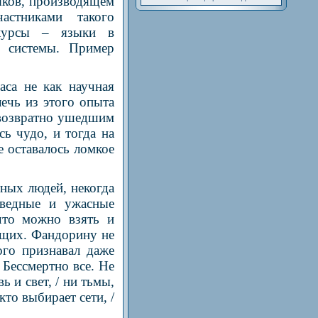
ыков, производящем
астниками такого
скурсы – языки в
е системы. Пример
аса не как научная
ечь из этого опыта
звозвратно ушедшим
сь чудо, и тогда на
е оставалось ломкое
ных людей, некогда
ведные и ужасные
что можно взять и
ущих. Фандорину не
ого признавал даже
 Бессмертно все. Не
ь и свет, / ни тьмы,
кто выбирает сети, /