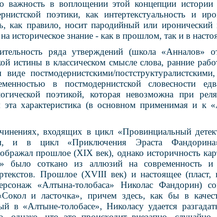
ую важность в воплощении этой концепции истории 
ернистской поэтики, как интертекстуальность и и
ть, как правило, носит пародийный или иронический 
 на историческое знание - как в прошлом, так и в наст
ительность ряда утверждений (школа «Анналов» о
кой истины в классическом смысле слова, ранние раб
м виде постмодернистскими/постструктуралистскими
менностью в постмодернистской словесности ед
логической поэтикой, которая невозможна при реля
м эта характеристика (в основном применимая и к «
очинениях, входящих в цикл «Провинциальный детек
ии, и в цикл «Приключения Эраста Фандорина
зображал прошлое (XIX век), однако историчность ка
» было соткано из аллюзий на современность и
ртекстов
. Прошлое (XVIII век) и настоящее (пласт,
персонаж «Алтына-толобаса» Николас Фандорин) с
Сокол и ласточка», причем здесь, как бы в качес
й в «Алтыне-толобасе», Николасу удается разгадат
о, однако, что это происходит внезапно, случайно