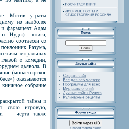
ПОСЧИТАЕМ КНИГИ
ЛЮБИМЫЕ ПОЭТЫ И
кое. Мотив утраты
СТИХОТВОРЕНИЯ РОССИЯН
дному из наиболее
ь и фармацевт Адам
Поиск
 от Иуды) – книга,
астно соотнесен со
поклонник Разума,
ясениям моральных
 главой о комедии,
Друзья сайта
орудием дьявола. В
вшие (монастырское
Создать сайт
басе») оказываются
Все для веб-мастера
Программы для всех
е книжное собрание
Мир развлечений
Лучшие сайты Рунета
Кулинарные рецепты
ераскрытой тайны и
ют свою игровую,
нии — черта также
Форма входа
Войти через uID
Старая форма входа