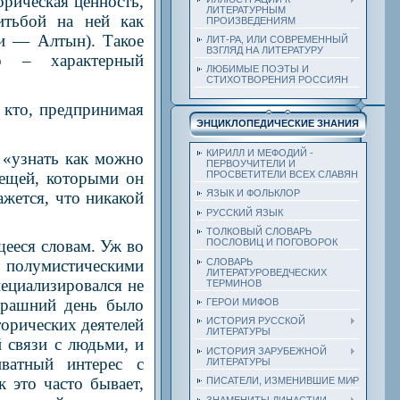
орическая ценность,
ЛИТЕРАТУРНЫМ
итьбой на ней как
ПРОИЗВЕДЕНИЯМ
ни — Алтын). Такое
ЛИТ-РА, ИЛИ СОВРЕМЕННЫЙ
ВЗГЛЯД НА ЛИТЕРАТУРУ
го – характерный
ЛЮБИМЫЕ ПОЭТЫ И
СТИХОТВОРЕНИЯ РОССИЯН
 кто, предпринимая
ЭНЦИКЛОПЕДИЧЕСКИЕ ЗНАНИЯ
КИРИЛЛ И МЕФОДИЙ -
 «узнать как можно
ПЕРВОУЧИТЕЛИ И
вещей, которыми он
ПРОСВЕТИТЕЛИ ВСЕХ СЛАВЯН
ЯЗЫК И ФОЛЬКЛОР
кажется, что никакой
РУССКИЙ ЯЗЫК
ТОЛКОВЫЙ СЛОВАРЬ
ПОСЛОВИЦ И ПОГОВОРОК
щееся словам. Уж во
СЛОВАРЬ
 полумистическими
ЛИТЕРАТУРОВЕДЧЕСКИХ
ециализировался не
ТЕРМИНОВ
черашний день было
ГЕРОИ МИФОВ
орических деятелей
ИСТОРИЯ РУССКОЙ
ЛИТЕРАТУРЫ
 связи с людьми, и
ИСТОРИЯ ЗАРУБЕЖНОЙ
ватный интерес с
ЛИТЕРАТУРЫ
 это часто бывает,
ПИСАТЕЛИ, ИЗМЕНИВШИЕ МИР
ЗНАМЕНИТЫ ДИНАСТИИ