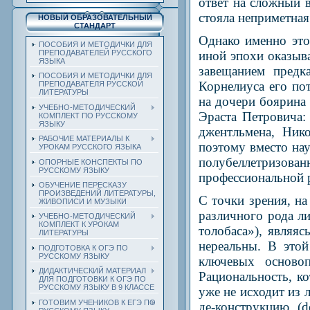
ответ на сложный в
стояла неприметная
НОВЫЙ ОБРАЗОВАТЕЛЬНЫЙ
СТАНДАРТ
Однако именно это
ПОСОБИЯ И МЕТОДИЧКИ ДЛЯ
иной эпохи оказыв
ПРЕПОДАВАТЕЛЕЙ РУССКОГО
ЯЗЫКА
завещанием предк
ПОСОБИЯ И МЕТОДИЧКИ ДЛЯ
Корнелиуса его по
ПРЕПОДАВАТЕЛЯ РУССКОЙ
ЛИТЕРАТУРЫ
на дочери боярина 
УЧЕБНО-МЕТОДИЧЕСКИЙ
Эраста Петровича:
КОМПЛЕКТ ПО РУССКОМУ
ЯЗЫКУ
джентльмена, Ник
РАБОЧИЕ МАТЕРИАЛЫ К
поэтому вместо на
УРОКАМ РУССКОГО ЯЗЫКА
полубеллетризова
ОПОРНЫЕ КОНСПЕКТЫ ПО
РУССКОМУ ЯЗЫКУ
профессиональной 
ОБУЧЕНИЕ ПЕРЕСКАЗУ
ПРОИЗВЕДЕНИЙ ЛИТЕРАТУРЫ,
С точки зрения, н
ЖИВОПИСИ И МУЗЫКИ
различного рода л
УЧЕБНО-МЕТОДИЧЕСКИЙ
КОМПЛЕКТ К УРОКАМ
толобаса»), являя
ЛИТЕРАТУРЫ
нереальны. В это
ПОДГОТОВКА К ОГЭ ПО
РУССКОМУ ЯЗЫКУ
ключевых осново
ДИДАКТИЧЕСКИЙ МАТЕРИАЛ
Рациональность, к
ДЛЯ ПОДГОТОВКИ К ОГЭ ПО
РУССКОМУ ЯЗЫКУ В 9 КЛАССЕ
уже не исходит из л
ГОТОВИМ УЧЕНИКОВ К ЕГЭ ПО
де-конструкцию (d