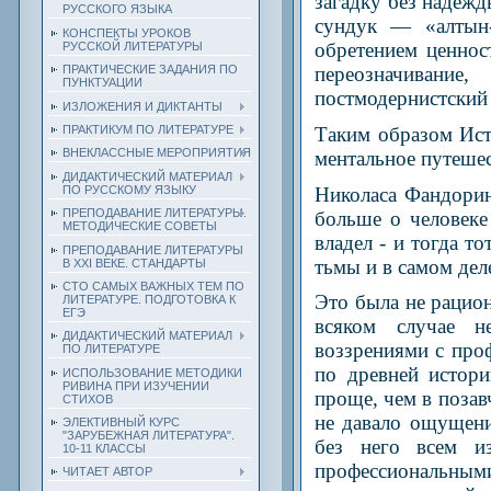
загадку без надежд
РУССКОГО ЯЗЫКА
сундук — «алтын-
КОНСПЕКТЫ УРОКОВ
обретением ценнос
РУССКОЙ ЛИТЕРАТУРЫ
ПРАКТИЧЕСКИЕ ЗАДАНИЯ ПО
переозначивание
ПУНКТУАЦИИ
постмодернистский
ИЗЛОЖЕНИЯ И ДИКТАНТЫ
ПРАКТИКУМ ПО ЛИТЕРАТУРЕ
Таким образом Ист
ВНЕКЛАССНЫЕ МЕРОПРИЯТИЯ
ментальное путешес
ДИДАКТИЧЕСКИЙ МАТЕРИАЛ
Николаса Фандорин
ПО РУССКОМУ ЯЗЫКУ
ПРЕПОДАВАНИЕ ЛИТЕРАТУРЫ.
больше о человеке
МЕТОДИЧЕСКИЕ СОВЕТЫ
владел - и тогда то
ПРЕПОДАВАНИЕ ЛИТЕРАТУРЫ
тьмы и в самом дел
В XXI ВЕКЕ. СТАНДАРТЫ
СТО САМЫХ ВАЖНЫХ ТЕМ ПО
Это была не рацион
ЛИТЕРАТУРЕ. ПОДГОТОВКА К
ЕГЭ
всяком случае не
ДИДАКТИЧЕСКИЙ МАТЕРИАЛ
воззрениями с про
ПО ЛИТЕРАТУРЕ
по древней истори
ИСПОЛЬЗОВАНИЕ МЕТОДИКИ
РИВИНА ПРИ ИЗУЧЕНИИ
проще, чем в поза
СТИХОВ
не давало ощущени
ЭЛЕКТИВНЫЙ КУРС
"ЗАРУБЕЖНАЯ ЛИТЕРАТУРА".
без него всем и
10-11 КЛАССЫ
профессиональными
ЧИТАЕТ АВТОР