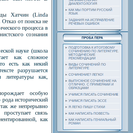
ДИАЛЕКТОЛОГИЯ
КАК МЫ ПОРТИМ РУССКИЙ
ды Хатчин (Linda
ЯЗЫК
ЗАДАНИЯ НА ИСПРАВЛЕНИЕ
 Отказ от поиска не
РЕЧЕВЫХ ОШИБОК
ического процесса в
нистского сознания
ПРОБА ПЕРА
ПОДГОТОВКА К ИТОГОВОМУ
еской науке (школа
СОЧИНЕНИЮ ПО ЛИТЕРАТУРЕ.
МЕТОДИЧЕСКИЕ
тает как сложное
РЕКОМЕНДАЦИИ
то есть как некий
ВИДЫ СОЧИНЕНИЙ ПО
ЛИТЕРАТУРЕ
ексте разрушается
СОЧИНЕНИЕ? ЛЕГКО!
и литературы как,
ВЫПУСКНОЕ СОЧИНЕНИЕ НА
ОТЛИЧНО. С ПРИМЕРАМИ И
ОБРАЗЦАМИ
порождает особую
УЧИМСЯ ПИСАТЬ СОЧИНЕНИЕ
 рода исторический
УЧИМСЯ ПИСАТЬ ЭССЕ
 так же непрерывно
Я ЛЕГКО ПИШУ СТИХИ
 проступает связь
КАК НАПИСАТЬ ПОВЕСТЬ
иентированной, как
КАК НАПИСАТЬ ГЕНИАЛЬНЫЙ
РОМАН