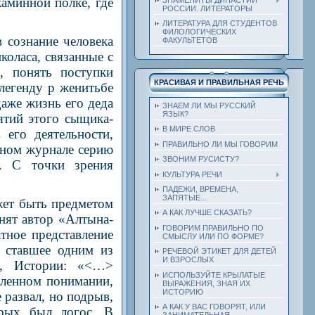
каминной полке, где
РОССИИ. ЛИТЕРАТОРЫ
ЛИТЕРАТУРА ДЛЯ СТУДЕНТОВ
ФИЛОЛОГИЧЕСКИХ
 сознание человека
ФАКУЛЬТЕТОВ
оласа, связанные с
, понять поступки
КРАСИВАЯ И ПРАВИЛЬНАЯ РЕЧЬ
легенду р женитьбе
даже жизнь его деда
ЗНАЕМ ЛИ МЫ РУССКИЙ
ЯЗЫК?
ятий этого сыщика-
В МИРЕ СЛОВ
его деятельности,
ПРАВИЛЬНО ЛИ МЫ ГОВОРИМ
нном журнале серию
ЗВОНИМ РУСИСТУ?
х. С точки зрения
КУЛЬТУРА РЕЧИ
ПАДЕЖИ, ВРЕМЕНА,
ЗАПЯТЫЕ...
жет быть предметом
А КАК ЛУЧШЕ СКАЗАТЬ?
нят автор «Алтына-
ГОВОРИМ ПРАВИЛЬНО ПО
тное представление
СМЫСЛУ ИЛИ ПО ФОРМЕ?
 ставшее одним из
РЕЧЕВОЙ ЭТИКЕТ ДЛЯ ДЕТЕЙ
И ВЗРОСЛЫХ
о, Истории: «<…>
ИСПОЛЬЗУЙТЕ КРЫЛАТЫЕ
бленном понимании,
ВЫРАЖЕНИЯ, ЗНАЯ ИХ
ИСТОРИЮ
е развал, но подрыв,
А КАК У ВАС ГОВОРЯТ, ИЛИ
торых был логос. В
ЗАНИМАТЕЛЬНАЯ