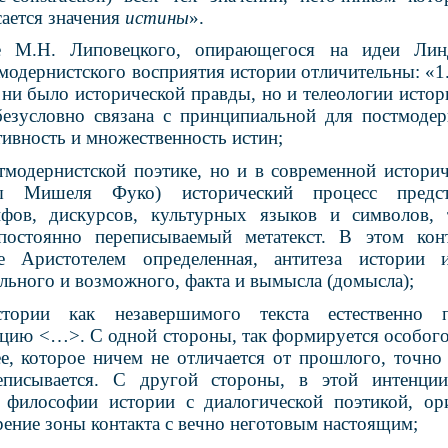
сается значения
истины
»
.
ке М.Н. Липовецкого, опирающегося на идеи Лин
тмодернистского восприятия истории отличительны: «1.
 ни было исторической правды, но и телеологии истор
безусловно связана с принципиальной для постмодер
тивность и множественность истин;
стмодернистской поэтике, но и в современной историч
ы Мишеля Фуко) исторический процесс предс
ифов, дискурсов, культурных языков и символов, 
остоянно переписываемый метатекст. В этом конт
е Аристотелем определенная, антитеза истории 
ального и возможного, факта и вымысла (домысла);
тории как незавершимого текста естественно 
нцию <…>. С одной стороны, так формируется особого
ее, которое ничем не отличается от прошлого, точно
еписывается. С другой стороны, в этой интенции
 философии истории с диалогической поэтикой, ор
рение зоны контакта с вечно неготовым настоящим;