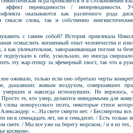
 семиотическая игра проявляется и в столкновении яз
й эффект переводимости / непереводимости. Уч
конфликта оказываются как различного рода ди
м смысле слова, так и собственно лингвистически
укавить с самим собой? История привлекала Никол
анная осмыслить жизненный опыт человечества и извл
и, а как увлекательная, завораживающая погоня за бе
 подпускало к себе, ускользало, но иногда свершало
тить эту жар-птицу за эфемерный хвост, так что в рук
лое оживало, только если оно обретало черты конкрет
ле, дышавших живым воздухом, совершавших пра
м умерших и навсегда исчезнувших. Не верилось, 
а. Просто те, кто умер, делаются невидимыми для жив
й слова новорусского поэта, некоторые стихи котор
лександер: «...На свете смерти нет. / Бессмертны все.
ти ни в семнадцать лет, ни в семьдесят. / Есть только яв
ом свете. / Мы все уже на берегу морском, / и я из тех, 
тье косяком».