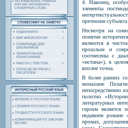
4. Наконец, особ
НЕПРАВИЛЬНЫЕ ПРАВИЛА,
ИЛИ КАК ЗАПОМИНАТЬ
элементы постмод
СЛОВАРНЫЕ СЛОВА
интертекстуальнос
претензии субъекта
СЛОВЕСНИКУ НА ЗАМЕТКУ
Несмотря на сомн
АУДИОКНИГИ
понятие историчес
МИР ФРАЗЕОЛОГИИ
являются в чисто
ОЛИМПИАДЫ ДЛЯ
ШКОЛЬНИКОВ
прошлым и совре
УВЛЕКАТЕЛЬНОЕ
соотнесены с диа
ЯЗЫКОЗНАНИЕ
«истина»), в цело
РАБОТА С ТЕКСТОМ
вполне точна.
ГЕРОИ ДО ВСТРЕЧИ С
ПИСАТЕЛЕМ
В более ранних с
монахине Пелаг
непосредственно и
ИНТЕРЕСНЫЙ РУССКИЙ ЯЗЫК
полотно «Истории
ВЕЛИКИЕ О РУССКОМ ЯЗЫКЕ
литературных инте
СЛОВАРИ РУССКОГО ЯЗЫКА
героем является 
ТРУДНОСТИ РУССКОГО ЯЗЫКА
недавнем романе «
КОММУНИКАЦИЯ ПО ЗАКОНАМ
промах, допущенны
ЛОГИКИ
клада. Существенн