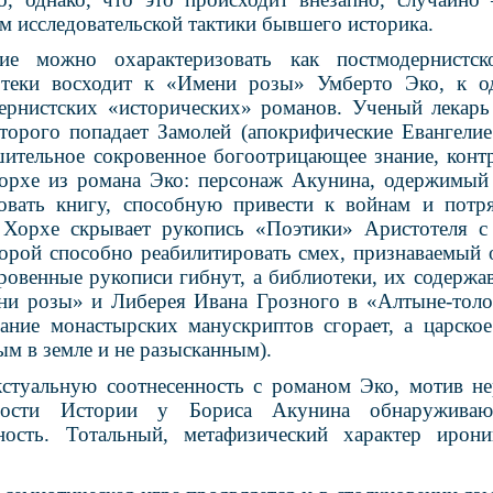
ом исследовательской тактики бывшего историка.
ние можно охарактеризовать как постмодернистс
отеки восходит к «Имени розы» Умберто Эко, к о
ернистских «исторических» романов. Ученый лекар
оторого попадает Замолей (апокрифические Евангелие
ительное сокровенное богоотрицающее знание, контр
орхе из романа Эко: персонаж Акунина, одержимый 
довать книгу, способную привести к войнам и потр
 Хорхе скрывает рукопись «Поэтики» Аристотеля с
торой способно реабилитировать смех, признаваемый 
ровенные рукописи гибнут, а библиотеки, их содержа
и розы» и Либерея Ивана Грозного в «Алтыне-толо
ание монастырских манускриптов сгорает, а царско
ым в земле и не разысканным).
кстуальную соотнесенность с романом Эко, мотив н
мости Истории у Бориса Акунина обнаружива
ость. Тотальный, метафизический характер иро