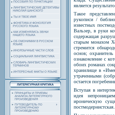
ПОСОБИЯ ПО ПУНКТУАЦИИ
является результат
ЛИНГВИСТИЧЕСКИЕ ДЕТЕКТИВЫ
НИКОЛАЯ ШАНСКОГО
Такое представле
ТЫ И ТВОЕ ИМЯ
рукописи / библи
ФОНЕТИКА И ФОНОЛОГИЯ
известных постмод
РУССКОГО ЯЗЫКА
Вальзер, в руки к
КАК ИЗМЕНЯЛИСЬ ЗВУКИ
НАШЕГО ЯЗЫКА
содержащая разруш
старым монахом Х
ОБ ОМОНИМИИ В РУССКОМ
ЯЗЫКЕ
стремится обнаро
ИНОЯЗЫЧНЫЕ ЧАСТИ СЛОВ
основ; охранитель
СОЦИАЛЬНАЯ ЛИНГВИСТИКА
ознакомление с ко
СЛОВАРЬ ЛИНГВИСТИЧЕСКИХ
обоих романах сок
ТЕРМИНОВ
хранилище в «Имен
ИНТЕРЕСНЫЕ ФАКТЫ О ЯЗЫКЕ
утраченными (собр
остается погребенн
ЛИТЕРАТУРНАЯ КРИТИКА
Вступая в интерте
ПРИНЦИПЫ И ПРИЕМЫ
идея непроницае
АНАЛИЗА ЛИТЕРАТУРНОГО
ПРОИЗВЕДЕНИЯ
ироническую сущн
ПУТЕВОДИТЕЛЬ ПО
постмодернистская.
ЛИТЕРАТУРНОМУ
ПРОИЗВЕДЕНИЮ