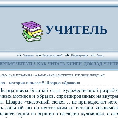
УЧИТЕЛЬ
Главная
Каталог статей
Регистрация
Вход
ВРЕМЯ ЧИТАТЬ!
КАК ЧИТАТЬ КНИГИ
ДОКЛАД УЧИТ
 УРОКАХ ЛИТЕРАТУРЫ
»
АНАЛИЗИРУЕМ ЛИТЕРАТУРНОЕ ПРОИЗВЕДЕНИЕ
во – история в пьесе Е.Шварца «Дракон»
Шварца явила богатый опыт художественной разрабо
очных мотивов и образов, спроецированных на внутрен
ля Шварца «сказочный сюжет… не принадлежит исто
ть событий, но он неотторжим от истории человеческ
ставшей одной из вершин в наследии художника,
в ск