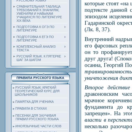
РУССКОМУ ЯЗЫКУ
которые стоят «на 
СРАВНИТЕЛЬНАЯ ТАБЛИЦА
подтексте данной 
ТРЕБОВАНИЙ К ЗНАНИЯМ,
УМЕНИЯМ И НАВЫКАМ
эпизодом исцелени
УЧАЩИХСЯ ПО ЛИТЕРАТУРЕ
ХIХ ВЕКА
Гадаринской окрес
ПОДГОТОВКА К ОГЭ ПО
(Лк. 8, 37).
ЛИТЕРАТУРЕ
ПОДГОТОВКА К ЕГЭ ПО
Внутренний надрыв
ЛИТЕРАТУРЕ
его фарсовых репли
КОМПЛЕКСНЫЙ АНАЛИЗ
ТЕКСТА
он то профанируе
РУССКИЙ ЯЗЫК. К ПЯТЕРКЕ
друг друга! (Споко
ШАГ ЗА ШАГОМ
осанна, Георгий П
травмированность 
уничтожения дик
ПРАВИЛА РУССКОГО ЯЗЫКА
Второе действие
РУССКИЙ ЯЗЫК: КРАТКИЙ
ТЕОРЕТИЧЕСКИЙ КУРС ДЛЯ
драконовским час
ШКОЛЬНИКОВ
мрачное коричнев
ПАМЯТКА ДЛЯ УЧЕНИКА
фундамента до к
ПРАВИЛА В СТИХАХ
запрещен». На это
ПЕСЕНКИ ДЛЯ ЗАУЧИВАЯ
власти в перспект
ПРАВИЛ РУССКОГО ЯЗЫКА
несколько разочар
ИНОЯЗЫЧНЫЕ ЧАСТИ СЛОВ