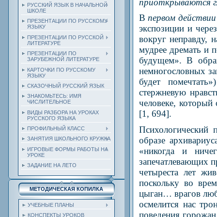
приоткрываются г
РУССКИЙ ЯЗЫК В НАЧАЛЬНОЙ
ШКОЛЕ
В
первом действии
ПРЕЗЕНТАЦИИ ПО РУССКОМУ
экспозиции и чере
ЯЗЫКУ
вокруг неправду, н
ПРЕЗЕНТАЦИИ ПО РУССКОЙ
ЛИТЕРАТУРЕ
мудрее дремать и 
ПРЕЗЕНТАЦИИ ПО
будущем»
. В обра
ЗАРУБЕЖНОЙ ЛИТЕРАТУРЕ
немногословных зам
КАРТОЧКИ ПО РУССКОМУ
ЯЗЫКУ
будет помечтать»
СКАЗОЧНЫЙ РУССКИЙ ЯЗЫК
стержневую нравс
ЗНАКОМЬТЕСЬ: ИМЯ
человеке, который 
ЧИСЛИТЕЛЬНОЕ
[1, 694].
ВИДЫ РАЗБОРА НА УРОКАХ
РУССКОГО ЯЗЫКА
Психологический 
ПРОФИЛЬНЫЙ КЛАСС
образе архивариус
ЗАНЯТИЯ ШКОЛЬНОГО КРУЖКА
«никогда и ничег
ИГРОВЫЕ ФОРМЫ РАБОТЫ НА
УРОКЕ
запечатлевающих п
ЗАДАНИЕ НА ЛЕТО
четыреста лет жив
поскольку во врем
МЕТОДИЧЕСКАЯ КОПИЛКА
цыган… врагов любо
осмелится нас тро
УЧЕБНЫЕ ПЛАНЫ
поведения горожан
КОНСПЕКТЫ УРОКОВ