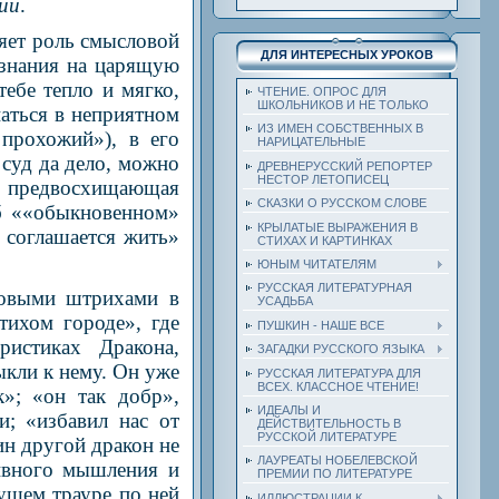
ии
.
яет роль смысловой
ДЛЯ ИНТЕРЕСНЫХ УРОКОВ
ознания на царящую
тебе тепло и мягко,
ЧТЕНИЕ. ОПРОС ДЛЯ
ШКОЛЬНИКОВ И НЕ ТОЛЬКО
аться в неприятном
ИЗ ИМЕН СОБСТВЕННЫХ В
 прохожий»), в его
НАРИЦАТЕЛЬНЫЕ
 суд да дело, можно
ДРЕВНЕРУССКИЙ РЕПОРТЕР
НЕСТОР ЛЕТОПИСЕЦ
 предвосхищающая
СКАЗКИ О РУССКОМ СЛОВЕ
б ««обыкновенном»
КРЫЛАТЫЕ ВЫРАЖЕНИЯ В
н соглашается жить»
СТИХАХ И КАРТИНКАХ
ЮНЫМ ЧИТАТЕЛЯМ
РУССКАЯ ЛИТЕРАТУРНАЯ
новыми штрихами в
УСАДЬБА
тихом городе», где
ПУШКИН - НАШЕ ВСЕ
ристиках Дракона,
ЗАГАДКИ РУССКОГО ЯЗЫКА
кли к нему. Он уже
РУССКАЯ ЛИТЕРАТУРА ДЛЯ
ВСЕХ. КЛАССНОЕ ЧТЕНИЕ!
к»; «он так добр»,
ИДЕАЛЫ И
и; «избавил нас от
ДЕЙСТВИТЕЛЬНОСТЬ В
РУССКОЙ ЛИТЕРАТУРЕ
ин другой дракон не
ЛАУРЕАТЫ НОБЕЛЕВСКОЙ
тивного мышления и
ПРЕМИИ ПО ЛИТЕРАТУРЕ
ущем трауре по ней
ИЛЛЮСТРАЦИИ К