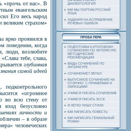
ь «прочь от нас». В
ДИАЛЕКТОЛОГИЯ
стным евангельским
КАК МЫ ПОРТИМ РУССКИЙ
ЯЗЫК
сил Его весь народ
ЗАДАНИЯ НА ИСПРАВЛЕНИЕ
и великим страхом»
РЕЧЕВЫХ ОШИБОК
ПРОБА ПЕРА
ы ярко проявился в
ом поведении, когда
ПОДГОТОВКА К ИТОГОВОМУ
, люди, возлюбите
СОЧИНЕНИЮ ПО ЛИТЕРАТУРЕ.
МЕТОДИЧЕСКИЕ
«Слава тебе, слава,
РЕКОМЕНДАЦИИ
крывается
глубинная
ВИДЫ СОЧИНЕНИЙ ПО
ЛИТЕРАТУРЕ
знания самой идеей
СОЧИНЕНИЕ? ЛЕГКО!
ВЫПУСКНОЕ СОЧИНЕНИЕ НА
ОТЛИЧНО. С ПРИМЕРАМИ И
, подконтрольного
ОБРАЗЦАМИ
высится «огромное
УЧИМСЯ ПИСАТЬ СОЧИНЕНИЕ
ю во всю стену от
УЧИМСЯ ПИСАТЬ ЭССЕ
 вход безусловно
Я ЛЕГКО ПИШУ СТИХИ
шениях личности и
КАК НАПИСАТЬ ПОВЕСТЬ
 обличии – в образе
КАК НАПИСАТЬ ГЕНИАЛЬНЫЙ
РОМАН
нера» человеческих