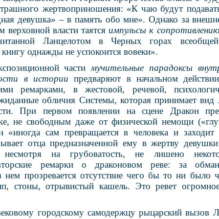
страшного жертвоприношения: «К чаю будут подават
дная девушка» – в память обо мне». Однако за внеш
м верховной власти таятся
импульсы к сопротивлени
очитанной Ланцелотом в Черных горах всеобщей
 книгу однажды не успокоится вовеки».
кспозиционной части
мучительные парадоксы внутр
ности в истории
предваряют в начальном действии
ими ремарками, в жестовой, речевой, психологич
жиданные обличия Системы, которая принимает вид
сти. При первом появлении на сцене Дракон пре
ке, не свободным даже от физической немощи («глу
н «иногда сам превращается в человека и заходит 
ывает отца предназначенной ему в жертву девушки
 несмотря на грубоватость, не лишено некото
вторские ремарки о драконовом реве: за обман
 нем прозревается отсутствие чего бы то ни было ч
п, стоны, отрывистый кашель. Это ревет огромное,
ековому городскому самодержцу рыцарский вызов Ла