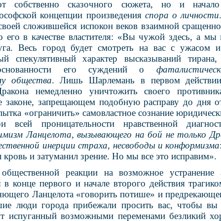
от собственно сказочного сюжета, но и начало
лософской концепции произведения
спора о личности
 своей сложившейся испокон веков взаимной сращенно
о его в качестве властителя: «Вы чужой здесь, а мы 
уга. Весь город будет смотреть на вас с ужасом и
ый спекулятивный характер высказываний тирана,
боснованности его суждений о
фаталистичес
му общества
. Лишь Шарлемань в первом действии
ракона немедленно уничтожить своего противни
 законе, запрещающем подобную расправу до дня о
опытка «ограничить» самовластное сознание юридическ
ри всей проницательности нравственной диагн
мизм Ланцелота, вызывающего на бой не только Дра
ственной инерции страха, несвободы и конформизма
 кровь и затуманил зрение. Но мы все это исправим».
общественной реакции на возможное устранение 
я в конце первого и начале второго действия трагико
яющего Ланцелота «говорить потише» и предрекающег
шие люди города прибежали просить вас, чтобы вы 
ит испуганный возможными переменами безликий хор