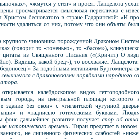
цыпочках», «жмутся у стен» и просят Ланцелота уехат
сцены просматривается смысловая перекличка с изве
я Христом бесноватого в стране Гадаринской: «И про
тности удалиться от них, потому что они объяты был
 крупного чиновника порожденной Драконом Систем
ках (говорит то «тоненько», то «басом»), кликушеск
т цитаты из Священного Писания («(Кричит) О люди
йно). Видишь, какой бред»), то восхваляет Ланцелота: 
обедоносец!» За подобными метаниями Бургомистра с
свыкшегося с драконовскими порядками народного со
татора
.
открывается калейдоскопом видов геттоподобного
овым города, на центральной площади которого 
ое здание без окон» с «гигантской чугунной дверь
рыши» и «надписью готическими буквами: Людям
м фоне дальнейшее развитие получает
спор об отно
иве исторического времени
. Тиран предстает в новом
ованного, не лишенного физических слабостей «инже