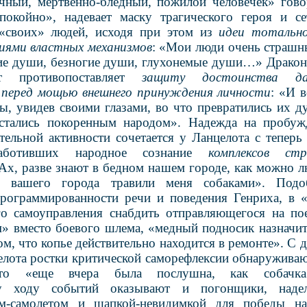
чный, мертвенно-бледный, пожилой человечек» гово
покойно», надевает маску трагического героя и с
 «своих» людей, исходя при этом из
идеи тотально
виями властных механизмов
: «Мои люди очень страш
ие души, безногие души, глухонемые души…» Дракон
от противопоставляет
защиту достоинства да
 перед мощью внешнего принуждения личности
: «И 
ы, увидев своими глазами, во что превратились их д
стались покоренным народом». Надежда на пробуж
ельной активности сочетается у Ланцелота с теперь
работивших народное сознание
комплексов ст
«Ах, разве знают в бедном нашем городе, как можно л
и вашего города травили меня собаками». Подо
программированности речи и поведения Генриха, в 
го самоуправления снабдить отправляющегося на по
м» вместо боевого шлема, «медный подносик назначи
ом, что копье действительно находится в ремонте». С 
елота ростки критической саморефлексии обнаруживают
что «еще вчера была послушна, как собачка»
му ходу событий оказывают и погонщики, наде
м-самолетом и шапкой-невидимкой для победы н