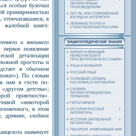
ЛИТЕРАТУРНЫМ
ься особые булочки
ПРОИЗВЕДЕНИЯМ
ней примиренностью
ЛИТ-РА, ИЛИ СОВРЕМЕННЫЙ
ВЗГЛЯД НА ЛИТЕРАТУРУ
ю
, отпечатавшиеся, в
ЛЮБИМЫЕ ПОЭТЫ И
 жалобной книге:
СТИХОТВОРЕНИЯ РОССИЯН
еннего и внешнего
ЭНЦИКЛОПЕДИЧЕСКИЕ ЗНАНИЯ
 первое появление
КИРИЛЛ И МЕФОДИЙ -
еской детализации
ПЕРВОУЧИТЕЛИ И
ПРОСВЕТИТЕЛИ ВСЕХ СЛАВЯН
 ложной простоты и
ЯЗЫК И ФОЛЬКЛОР
дстает в обычном
РУССКИЙ ЯЗЫК
ховат»). По словам
ТОЛКОВЫЙ СЛОВАРЬ
к нам в гости по-
ПОСЛОВИЦ И ПОГОВОРОК
 «другом детства»;
СЛОВАРЬ
ЛИТЕРАТУРОВЕДЧЕСКИХ
рой приятности».
ТЕРМИНОВ
чивой «некоторой
ГЕРОИ МИФОВ
еловечного, в этом
ИСТОРИЯ РУССКОЙ
ЛИТЕРАТУРЫ
 древнее, злобное
ИСТОРИЯ ЗАРУБЕЖНОЙ
ЛИТЕРАТУРЫ
ПИСАТЕЛИ, ИЗМЕНИВШИЕ МИР
нцелота знаменует
ЗНАМЕНИТЫ ДИНАСТИИ