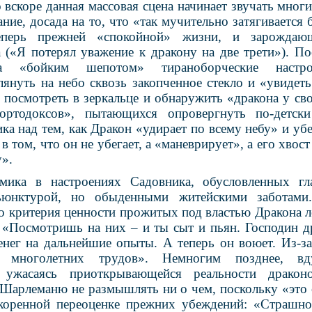
о вскоре данная массовая сцена начинает звучать мног
ние, досада на то, что «так мучительно затягивается 
еперь прежней «спокойной» жизни, и зарождаю
а («Я потерял уважение к дракону на две трети»). По
а «бойким шепотом» тираноборческие настрое
лянуть на небо сквозь закопченное стекло и «увидеть
 посмотреть в зеркальце и обнаружить «дракона у св
ортодоксов», пытающихся опровергнуть по-детски
ка над тем, как Дракон «удирает по всему небу» и у
в том, что он не убегает, а «маневрирует», а его хвос
».
амика в настроениях Садовника, обусловленных г
ъюнктурой, но обыденными житейскими заботами
о критерия ценности прожитых под властью Дракона ле
«Посмотришь на них – и ты сыт и пьян. Господин д
денег на дальнейшие опыты. А теперь он воюет. Из-за
 многолетних трудов». Немногим позднее, в
ужасаясь приоткрывающейся реальности драконо
 Шарлеманю не размышлять ни о чем, поскольку «это
коренной переоценке прежних убеждений: «Страшно