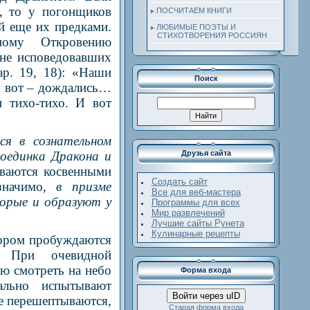
я, то у погонщиков
ПОСЧИТАЕМ КНИГИ
й еще их предками.
ЛЮБИМЫЕ ПОЭТЫ И
СТИХОТВОРЕНИЯ РОССИЯН
ному Откровению
йне исповедовавших
р. 19, 18): «Наши
Поиск
ы вот – дождались…
 тихо-тихо. И вот
ся в сознательном
оединка Дракона и
Друзья сайта
ываются косвенными
Создать сайт
значимо,
в призме
Все для веб-мастера
торые и образуют у
Программы для всех
Мир развлечений
Лучшие сайты Рунета
Кулинарные рецепты
тором пробуждаются
и. При очевидной
ю смотреть на небо
Форма входа
ально испытывают
Войти через uID
се перешептываются,
Старая форма входа