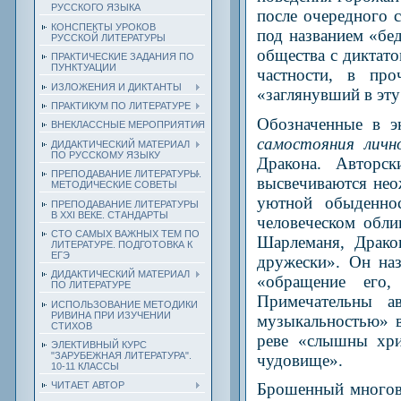
РУССКОГО ЯЗЫКА
после очередного 
КОНСПЕКТЫ УРОКОВ
под названием «бе
РУССКОЙ ЛИТЕРАТУРЫ
общества с диктато
ПРАКТИЧЕСКИЕ ЗАДАНИЯ ПО
ПУНКТУАЦИИ
частности, в пр
ИЗЛОЖЕНИЯ И ДИКТАНТЫ
«заглянувший в эту
ПРАКТИКУМ ПО ЛИТЕРАТУРЕ
Обозначенные в э
ВНЕКЛАССНЫЕ МЕРОПРИЯТИЯ
самостояния лич
ДИДАКТИЧЕСКИЙ МАТЕРИАЛ
ПО РУССКОМУ ЯЗЫКУ
Дракона. Авторск
ПРЕПОДАВАНИЕ ЛИТЕРАТУРЫ.
высвечиваются нео
МЕТОДИЧЕСКИЕ СОВЕТЫ
уютной обыденно
ПРЕПОДАВАНИЕ ЛИТЕРАТУРЫ
В XXI ВЕКЕ. СТАНДАРТЫ
человеческом обли
СТО САМЫХ ВАЖНЫХ ТЕМ ПО
Шарлеманя, Драко
ЛИТЕРАТУРЕ. ПОДГОТОВКА К
ЕГЭ
дружески». Он наз
ДИДАКТИЧЕСКИЙ МАТЕРИАЛ
«обращение его,
ПО ЛИТЕРАТУРЕ
Примечательны а
ИСПОЛЬЗОВАНИЕ МЕТОДИКИ
РИВИНА ПРИ ИЗУЧЕНИИ
музыкальностью» в
СТИХОВ
реве «слышны хри
ЭЛЕКТИВНЫЙ КУРС
"ЗАРУБЕЖНАЯ ЛИТЕРАТУРА".
чудовище».
10-11 КЛАССЫ
Брошенный многов
ЧИТАЕТ АВТОР