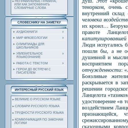
душ. Этот «кроше
НЕПРАВИЛЬНЫЕ ПРАВИЛА,
ИЛИ КАК ЗАПОМИНАТЬ
тенорком, очень с
СЛОВАРНЫЕ СЛОВА
внутренний склад
человека воздейст
СЛОВЕСНИКУ НА ЗАМЕТКУ
их кроил… Безрук
правоте Ланцел
АУДИОКНИГИ
капитулировавшей
МИР ФРАЗЕОЛОГИИ
Люди испугались б
ОЛИМПИАДЫ ДЛЯ
ШКОЛЬНИКОВ
пошли бы, а не о
УВЛЕКАТЕЛЬНОЕ
душевной и мыслит
ЯЗЫКОЗНАНИЕ
восприятием по
РАБОТА С ТЕКСТОМ
отчужденности
: 
ГЕРОИ ДО ВСТРЕЧИ С
ПИСАТЕЛЕМ
Боязливые жител
раскрывается в за
решении городско
ИНТЕРЕСНЫЙ РУССКИЙ ЯЗЫК
Ланцелота «тазико
ВЕЛИКИЕ О РУССКОМ ЯЗЫКЕ
удостоверение «в т
СЛОВАРИ РУССКОГО ЯЗЫКА
воздействием Ланц
признающейся, 
ТРУДНОСТИ РУССКОГО ЯЗЫКА
срежиссированно
КОММУНИКАЦИЯ ПО ЗАКОНАМ
ЛОГИКИ
сказочными ковро