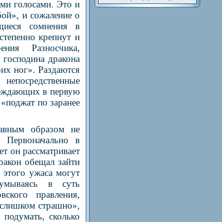
ими голосами. Это и
бой», и сожаление о
щиеся сомнения в
степенно крепнут и
ния Разносчика,
 господина дракона
оих ног». Раздаются
 непосредственные
беждающих в первую
т «поджат по заранее
лавным образом не
. Первоначально в
т он рассматривает
ракон обещал зайти
 этого ужаса могут
думываясь в суть
вского правления,
 слишком страшно»,
 подумать, сколько