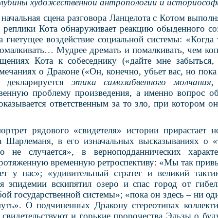
лубины художественной антропологии и историософ
начальная сцена разговора Ланцелота с Котом выполн
з реплики Кота обнаруживает реакцию обыденного с
а гнетущее воздействие социальной системы: «Когда 
помалкивать… Мудрее дремать и помалкивать, чем коп
щениях Кота к собеседнику («дайте мне забыться,
ечаниях о Драконе («Он, конечно, убьет вас, но пока
) декларируется
этика самозабвенного молчания
,
твенную проблему произведения, а именно вопрос о
оказывается ответственным за то зло, при котором о
портрет рядового «свидетеля» истории прирастает 
а Шарлеманя, в его изначальных высказываниях о «
о не случается», в верноподданнических характе
ротяженную временную ретроспективу: «Мы так привы
ет у нас»; «удивительный стратег и великий такти
я эпидемии вскипятил озеро и спас город от гибел
й государственной системы»; «пока он здесь – ни од
нуть». О подчиненных Дракону стереотипах коллек
 свидетельствуют и горькие пророчества Эльзы о буд