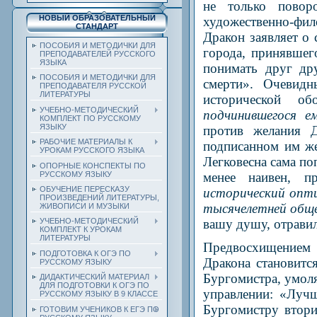
не только повор
НОВЫЙ ОБРАЗОВАТЕЛЬНЫЙ
художественно-фи
СТАНДАРТ
Дракон заявляет о
ПОСОБИЯ И МЕТОДИЧКИ ДЛЯ
города, принявшег
ПРЕПОДАВАТЕЛЕЙ РУССКОГО
ЯЗЫКА
понимать друг др
ПОСОБИЯ И МЕТОДИЧКИ ДЛЯ
смерти». Очевидн
ПРЕПОДАВАТЕЛЯ РУССКОЙ
ЛИТЕРАТУРЫ
исторической о
УЧЕБНО-МЕТОДИЧЕСКИЙ
подчинившегося е
КОМПЛЕКТ ПО РУССКОМУ
ЯЗЫКУ
против желания Д
РАБОЧИЕ МАТЕРИАЛЫ К
подписанном им же
УРОКАМ РУССКОГО ЯЗЫКА
Легковесна сама п
ОПОРНЫЕ КОНСПЕКТЫ ПО
РУССКОМУ ЯЗЫКУ
менее наивен, п
ОБУЧЕНИЕ ПЕРЕСКАЗУ
исторический опти
ПРОИЗВЕДЕНИЙ ЛИТЕРАТУРЫ,
тысячелетней обще
ЖИВОПИСИ И МУЗЫКИ
вашу душу, отравил
УЧЕБНО-МЕТОДИЧЕСКИЙ
КОМПЛЕКТ К УРОКАМ
ЛИТЕРАТУРЫ
Предвосхищением 
ПОДГОТОВКА К ОГЭ ПО
Дракона становитс
РУССКОМУ ЯЗЫКУ
Бургомистра, умол
ДИДАКТИЧЕСКИЙ МАТЕРИАЛ
ДЛЯ ПОДГОТОВКИ К ОГЭ ПО
управлении: «Луч
РУССКОМУ ЯЗЫКУ В 9 КЛАССЕ
Бургомистру втор
ГОТОВИМ УЧЕНИКОВ К ЕГЭ ПО