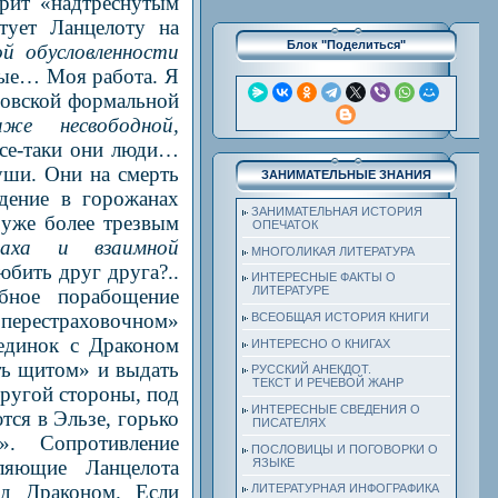
рит «надтреснутым
етует Ланцелоту на
Блок "Поделиться"
й обусловленности
ные… Моя работа. Я
овской формальной
же несвободной,
все-таки они люди…
уши. Они на смерть
ЗАНИМАТЕЛЬНЫЕ ЗНАНИЯ
дение в горожанах
ЗАНИМАТЕЛЬНАЯ ИСТОРИЯ
 уже более трезвым
ОПЕЧАТОК
раха и взаимной
МНОГОЛИКАЯ ЛИТЕРАТУРА
юбить друг друга?..
ИНТЕРЕСНЫЕ ФАКТЫ О
ЛИТЕРАТУРЕ
бное порабощение
«перестраховочном»
ВСЕОБЩАЯ ИСТОРИЯ КНИГИ
единок с Драконом
ИНТЕРЕСНО О КНИГАХ
ть щитом» и выдать
РУССКИЙ АНЕКДОТ.
ТЕКСТ И РЕЧЕВОЙ ЖАНР
другой стороны, под
ИНТЕРЕСНЫЕ СВЕДЕНИЯ О
ся в Эльзе, горько
ПИСАТЕЛЯХ
. Сопротивление
ПОСЛОВИЦЫ И ПОГОВОРКИ О
ЯЗЫКЕ
ляющие Ланцелота
ад Драконом. Если
ЛИТЕРАТУРНАЯ ИНФОГРАФИКА