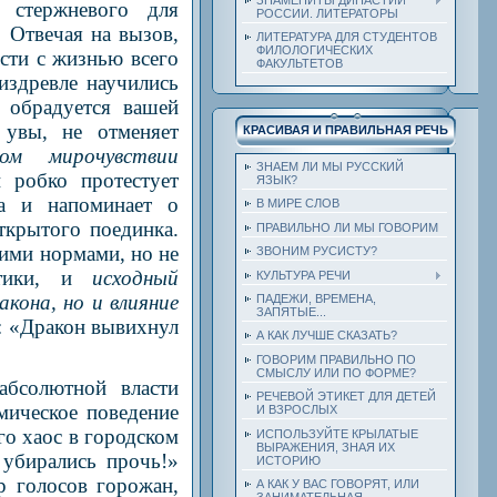
 стержневого для
РОССИИ. ЛИТЕРАТОРЫ
. Отвечая на вызов,
ЛИТЕРАТУРА ДЛЯ СТУДЕНТОВ
ФИЛОЛОГИЧЕСКИХ
сти с жизнью всего
ФАКУЛЬТЕТОВ
издревле научились
 обрадуется вашей
 увы, не отменяет
КРАСИВАЯ И ПРАВИЛЬНАЯ РЕЧЬ
ком мирочувствии
ЗНАЕМ ЛИ МЫ РУССКИЙ
 робко протестует
ЯЗЫК?
ка и напоминает о
В МИРЕ СЛОВ
ткрытого поединка.
ПРАВИЛЬНО ЛИ МЫ ГОВОРИМ
ими нормами, но не
ЗВОНИМ РУСИСТУ?
остики, и
исходный
КУЛЬТУРА РЕЧИ
кона, но и влияние
ПАДЕЖИ, ВРЕМЕНА,
ЗАПЯТЫЕ...
: «Дракон вывихнул
А КАК ЛУЧШЕ СКАЗАТЬ?
ГОВОРИМ ПРАВИЛЬНО ПО
СМЫСЛУ ИЛИ ПО ФОРМЕ?
абсолютной власти
РЕЧЕВОЙ ЭТИКЕТ ДЛЯ ДЕТЕЙ
мическое поведение
И ВЗРОСЛЫХ
о хаос в городском
ИСПОЛЬЗУЙТЕ КРЫЛАТЫЕ
ВЫРАЖЕНИЯ, ЗНАЯ ИХ
убирались прочь!»
ИСТОРИЮ
 голосов горожан,
А КАК У ВАС ГОВОРЯТ, ИЛИ
ЗАНИМАТЕЛЬНАЯ