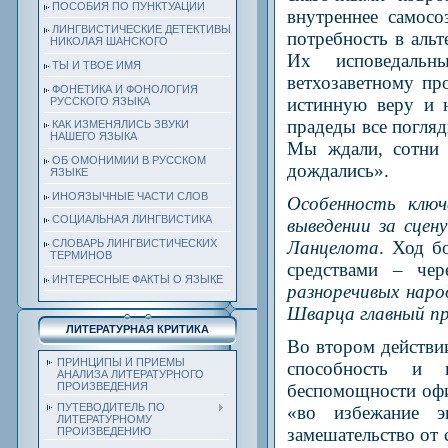
ПОСОБИЯ ПО ПУНКТУАЦИИ
внутреннее самосо
ЛИНГВИСТИЧЕСКИЕ ДЕТЕКТИВЫ
потребность в аль
НИКОЛАЯ ШАНСКОГО
Их исповедальн
ТЫ И ТВОЕ ИМЯ
ветхозаветному пр
ФОНЕТИКА И ФОНОЛОГИЯ
истинную веру и 
РУССКОГО ЯЗЫКА
прадеды все погля
КАК ИЗМЕНЯЛИСЬ ЗВУКИ
НАШЕГО ЯЗЫКА
Мы ждали, сотни 
ОБ ОМОНИМИИ В РУССКОМ
дождались».
ЯЗЫКЕ
ИНОЯЗЫЧНЫЕ ЧАСТИ СЛОВ
Особенность ключ
СОЦИАЛЬНАЯ ЛИНГВИСТИКА
выведении за сце
СЛОВАРЬ ЛИНГВИСТИЧЕСКИХ
Ланцелота
. Ход б
ТЕРМИНОВ
средствами – че
ИНТЕРЕСНЫЕ ФАКТЫ О ЯЗЫКЕ
разноречивых наро
Шварца главный пр
ЛИТЕРАТУРНАЯ КРИТИКА
Во втором действи
ПРИНЦИПЫ И ПРИЕМЫ
способность и в
АНАЛИЗА ЛИТЕРАТУРНОГО
беспомощности офи
ПРОИЗВЕДЕНИЯ
ПУТЕВОДИТЕЛЬ ПО
«во избежание э
ЛИТЕРАТУРНОМУ
замешательство от 
ПРОИЗВЕДЕНИЮ