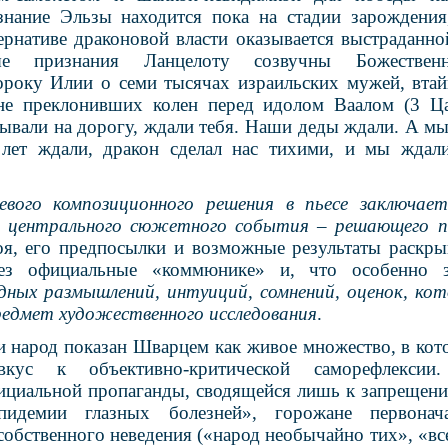
знание Эльзы находится пока на стадии зарождени
тернативе драконовой власти оказывается выстраданно
ые признания Ланцелоту созвучны Божествен
ороку Илии о семи тысячах израильских мужей, вта
не преклонивших колен перед идолом Ваалом (3 Ца
дывали на дорогу, ждали тебя. Наши деды ждали. А м
лет ждали, дракон сделал нас тихими, и мы ждали
евого композиционного решения в пьесе заключает
ну центрального сюжетного события – решающего п
оя, его предпосылки и возможные результаты раскр
рез официальные «коммюнике» и, что особенно 
дных размышлений, интуиций, сомнений, оценок, ко
едмет художественного исследования
.
и народ показан Шварцем как живое множество, в ко
кус к объективно-критической саморефлекси
циальной пропаганды, сводящейся лишь к запрещени
пидемии глазных болезней», горожане первонач
собственного неведения («народ необычайно тих», «в