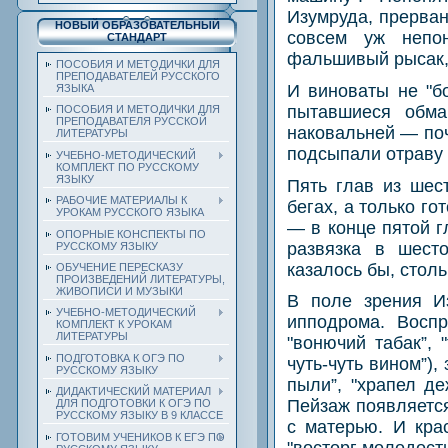
Изумруда, прерва
НОВЫЙ ОБРАЗОВАТЕЛЬНЫЙ
совсем уж непон
СТАНДАРТ
фальшивый рысак, 
ПОСОБИЯ И МЕТОДИЧКИ ДЛЯ
ПРЕПОДАВАТЕЛЕЙ РУССКОГО
И виноваты не "б
ЯЗЫКА
пытавшиеся обма
ПОСОБИЯ И МЕТОДИЧКИ ДЛЯ
ПРЕПОДАВАТЕЛЯ РУССКОЙ
наковальней — поч
ЛИТЕРАТУРЫ
подсыпали отраву 
УЧЕБНО-МЕТОДИЧЕСКИЙ
КОМПЛЕКТ ПО РУССКОМУ
ЯЗЫКУ
Пять глав из шес
РАБОЧИЕ МАТЕРИАЛЫ К
бегах, а только г
УРОКАМ РУССКОГО ЯЗЫКА
— в конце пятой г
ОПОРНЫЕ КОНСПЕКТЫ ПО
развязка в шест
РУССКОМУ ЯЗЫКУ
казалось бы, стол
ОБУЧЕНИЕ ПЕРЕСКАЗУ
ПРОИЗВЕДЕНИЙ ЛИТЕРАТУРЫ,
ЖИВОПИСИ И МУЗЫКИ
В поле зрения Из
УЧЕБНО-МЕТОДИЧЕСКИЙ
ипподрома. Воспр
КОМПЛЕКТ К УРОКАМ
ЛИТЕРАТУРЫ
"вонючий табак”,
ПОДГОТОВКА К ОГЭ ПО
чуть-чуть вином”),
РУССКОМУ ЯЗЫКУ
пыли”, "храпел де
ДИДАКТИЧЕСКИЙ МАТЕРИАЛ
Пейзаж появляется
ДЛЯ ПОДГОТОВКИ К ОГЭ ПО
РУССКОМУ ЯЗЫКУ В 9 КЛАССЕ
с матерью. И кра
ГОТОВИМ УЧЕНИКОВ К ЕГЭ ПО