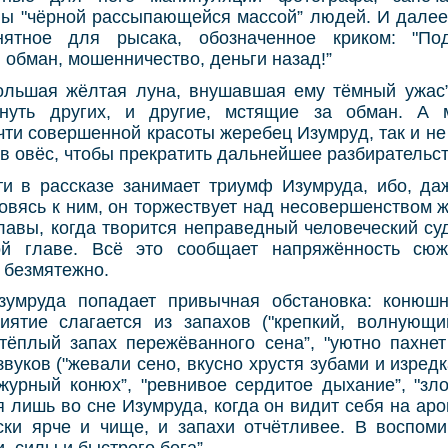
ны "чёрной рассыпающейся массой” людей. И далее 
ятное для рысака, обозначенное криком: "По
обман, мошенничество, деньги назад!”
ольшая жёлтая луна, внушавшая ему тёмный ужас
нуть других, и другие, мстящие за обман. А
ти совершенной красоты жеребец Изумруд, так и не
в овёс, чтобы прекратить дальнейшее разбирательст
ти в рассказе занимает триумф Изумруда, ибо, да
отовясь к ним, он торжествует над несовершенством 
лавы, когда творится неправедный человеческий су
ой главе. Всё это сообщает напряжённость сюже
ь безмятежно.
умруда попадает привычная обстановка: конюшн
иятие слагается из запахов ("крепкий, волнующи
 "тёплый запах пережёванного сена”, "уютно пахне
 звуков ("жевали сено, вкусно хрустя зубами и изре
журный конюх”, "ревнивое сердитое дыхание”, "зло
 лишь во сне Изумруда, когда он видит себя на ар
ски ярче и чище, и запахи отчётливее. В воспоми