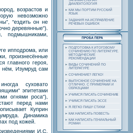
ДИАЛЕКТОЛОГИЯ
ород, возрастов и
КАК МЫ ПОРТИМ РУССКИЙ
ЯЗЫК
торую невозможно
ЗАДАНИЯ НА ИСПРАВЛЕНИЕ
ы”, "ездить он не
РЕЧЕВЫХ ОШИБОК
точно деревянные”).
, подмышниками,
ПРОБА ПЕРА
ПОДГОТОВКА К ИТОГОВОМУ
уге ипподрома, или
СОЧИНЕНИЮ ПО ЛИТЕРАТУРЕ.
МЕТОДИЧЕСКИЕ
ки, произнесённые
РЕКОМЕНДАЦИИ
ся главного героя,
ВИДЫ СОЧИНЕНИЙ ПО
 нём, Изумруд сам
ЛИТЕРАТУРЕ
СОЧИНЕНИЕ? ЛЕГКО!
ВЫПУСКНОЕ СОЧИНЕНИЕ НА
иногда суховато
ОТЛИЧНО. С ПРИМЕРАМИ И
ОБРАЗЦАМИ
рящими” эпитетами
УЧИМСЯ ПИСАТЬ СОЧИНЕНИЕ
ими огнями роса”),
УЧИМСЯ ПИСАТЬ ЭССЕ
стают перед нами
Я ЛЕГКО ПИШУ СТИХИ
описывает Куприн
КАК НАПИСАТЬ ПОВЕСТЬ
умруда. Динамика
КАК НАПИСАТЬ ГЕНИАЛЬНЫЙ
лах под кожей.
РОМАН
оизведениями И.С.