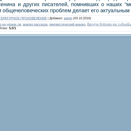
сенина и других писателей, помнивших о наших "м
и общечеловеческих проблем делает его актуальным 
ТЕРАТУРНОЕ ПРОИЗВЕДЕНИЕ
|
Добавил
:
admin
(03.10.2016)
з на уроках ли
,
анализ рассказа
,
лингвистический анализ
,
მთელი რუსეთი და უკრაინა
йтинг
:
5.0
/
1