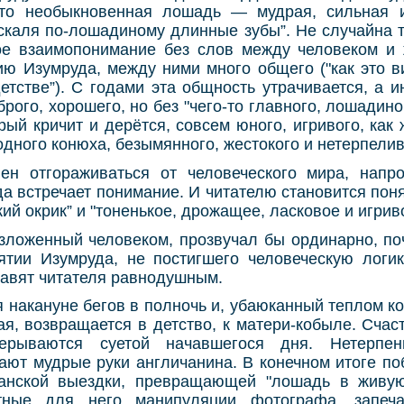
-то необыкновенная лошадь — мудрая, сильная 
"скаля по-лошадиному длинные зубы”. Не случайна т
ое взаимопонимание без слов между человеком и
ию Изумруда, между ними много общего ("как это 
етстве”). С годами эта общность утрачивается, а и
рого, хорошего, но без "чего-то главного, лошадино
орый кричит и дерётся, совсем юного, игривого, как 
дного конюха, безымянного, жестокого и нетерпелив
ен отгораживаться от человеческого мира, напро
да встречает понимание. И читателю становится поня
ий окрик” и "тоненькое, дрожащее, ласковое и игрив
зложенный человеком, прозвучал бы ординарно, по
ятии Изумруда, не постигшего человеческую логик
ставят читателя равнодушным.
 накануне бегов в полночь и, убаюканный теплом 
ая, возвращается в детство, к матери-кобыле. Сча
ерываются суетой начавшегося дня. Нетерпен
ают мудрые руки англичанина. В конечном итоге по
канской выездки, превращающей "лошадь в живую
тные для него манипуляции фотографа, запеч