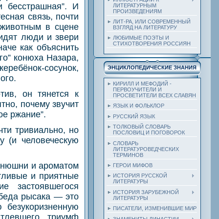
и бесстрашная”. И
ЛИТЕРАТУРНЫМ
ПРОИЗВЕДЕНИЯМ
есная связь, почти
ЛИТ-РА, ИЛИ СОВРЕМЕННЫЙ
 животным в сцене
ВЗГЛЯД НА ЛИТЕРАТУРУ
видят люди и звери
ЛЮБИМЫЕ ПОЭТЫ И
СТИХОТВОРЕНИЯ РОССИЯН
наче как объяснить
го” конюха Назара,
жеребёнок-сосунок,
ЭНЦИКЛОПЕДИЧЕСКИЕ ЗНАНИЯ
ого.
КИРИЛЛ И МЕФОДИЙ -
ПЕРВОУЧИТЕЛИ И
тив, он тянется к
ПРОСВЕТИТЕЛИ ВСЕХ СЛАВЯН
тно, почему звучит
ЯЗЫК И ФОЛЬКЛОР
ое ржание”.
РУССКИЙ ЯЗЫК
ТОЛКОВЫЙ СЛОВАРЬ
чти тривиально, но
ПОСЛОВИЦ И ПОГОВОРОК
у (и человеческую
СЛОВАРЬ
ЛИТЕРАТУРОВЕДЧЕСКИХ
ТЕРМИНОВ
конюшни и ароматом
ГЕРОИ МИФОВ
стливые и приятные
ИСТОРИЯ РУССКОЙ
ЛИТЕРАТУРЫ
ие застоявшегося
ИСТОРИЯ ЗАРУБЕЖНОЙ
беда рысака — это
ЛИТЕРАТУРЫ
 безукоризненную
ПИСАТЕЛИ, ИЗМЕНИВШИЕ МИР
атлевшего триумф
ЗНАМЕНИТЫ ДИНАСТИИ