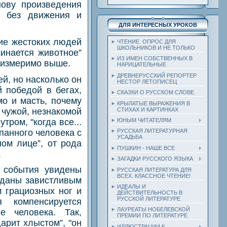
нову произведения
я без движения и
ДЛЯ ИНТЕРЕСНЫХ УРОКОВ
ие жестоких людей
ЧТЕНИЕ. ОПРОС ДЛЯ
ШКОЛЬНИКОВ И НЕ ТОЛЬКО
инается животное”
ИЗ ИМЕН СОБСТВЕННЫХ В
неизмеримо выше.
НАРИЦАТЕЛЬНЫЕ
ДРЕВНЕРУССКИЙ РЕПОРТЕР
й, но насколько он
НЕСТОР ЛЕТОПИСЕЦ
 победой в бегах,
СКАЗКИ О РУССКОМ СЛОВЕ
мо и масть, почему
КРЫЛАТЫЕ ВЫРАЖЕНИЯ В
СТИХАХ И КАРТИНКАХ
 чужой, незнакомой
ром, "когда все...
ЮНЫМ ЧИТАТЕЛЯМ
спанного человека с
РУССКАЯ ЛИТЕРАТУРНАЯ
УСАДЬБА
ом лице”, от рода
ПУШКИН - НАШЕ ВСЕ
.
ЗАГАДКИ РУССКОГО ЯЗЫКА
: события увидены
РУССКАЯ ЛИТЕРАТУРА ДЛЯ
ВСЕХ. КЛАССНОЕ ЧТЕНИЕ!
еданы завистливым
ИДЕАЛЫ И
 грациозных ног и
ДЕЙСТВИТЕЛЬНОСТЬ В
РУССКОЙ ЛИТЕРАТУРЕ
 компенсируется
ЛАУРЕАТЫ НОБЕЛЕВСКОЙ
е человека. Так,
ПРЕМИИ ПО ЛИТЕРАТУРЕ
арит хлыстом”, "он
ИЛЛЮСТРАЦИИ К