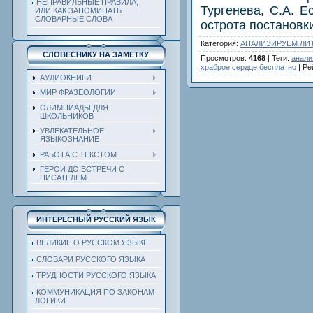
НЕПРАВИЛЬНЫЕ ПРАВИЛА,
Тургенева, С.А. Е
ИЛИ КАК ЗАПОМИНАТЬ
СЛОВАРНЫЕ СЛОВА
острота постановк
Категория
:
АНАЛИЗИРУЕМ ЛИ
СЛОВЕСНИКУ НА ЗАМЕТКУ
Просмотров
:
4168
|
Теги
:
анали
храброе сердце бесплатно
|
Ре
АУДИОКНИГИ
МИР ФРАЗЕОЛОГИИ
ОЛИМПИАДЫ ДЛЯ
ШКОЛЬНИКОВ
УВЛЕКАТЕЛЬНОЕ
ЯЗЫКОЗНАНИЕ
РАБОТА С ТЕКСТОМ
ГЕРОИ ДО ВСТРЕЧИ С
ПИСАТЕЛЕМ
ИНТЕРЕСНЫЙ РУССКИЙ ЯЗЫК
ВЕЛИКИЕ О РУССКОМ ЯЗЫКЕ
СЛОВАРИ РУССКОГО ЯЗЫКА
ТРУДНОСТИ РУССКОГО ЯЗЫКА
КОММУНИКАЦИЯ ПО ЗАКОНАМ
ЛОГИКИ