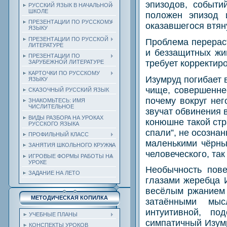
эпизодов, событи
РУССКИЙ ЯЗЫК В НАЧАЛЬНОЙ
ШКОЛЕ
положен эпизод 
ПРЕЗЕНТАЦИИ ПО РУССКОМУ
оказавшегося втян
ЯЗЫКУ
ПРЕЗЕНТАЦИИ ПО РУССКОЙ
Проблема перерас
ЛИТЕРАТУРЕ
и беззащитных жи
ПРЕЗЕНТАЦИИ ПО
требует корректир
ЗАРУБЕЖНОЙ ЛИТЕРАТУРЕ
КАРТОЧКИ ПО РУССКОМУ
Изумруд погибает 
ЯЗЫКУ
чище, совершенне
СКАЗОЧНЫЙ РУССКИЙ ЯЗЫК
почему вокруг нег
ЗНАКОМЬТЕСЬ: ИМЯ
ЧИСЛИТЕЛЬНОЕ
звучат обвинения 
ВИДЫ РАЗБОРА НА УРОКАХ
конюшне такой стр
РУССКОГО ЯЗЫКА
спали”, не осознан
ПРОФИЛЬНЫЙ КЛАСС
маленькими чёрны
ЗАНЯТИЯ ШКОЛЬНОГО КРУЖКА
человеческого, та
ИГРОВЫЕ ФОРМЫ РАБОТЫ НА
УРОКЕ
Необычность пове
ЗАДАНИЕ НА ЛЕТО
глазами жеребца 
весёлым ржанием 
МЕТОДИЧЕСКАЯ КОПИЛКА
затаёнными мыс
интуитивной, по
УЧЕБНЫЕ ПЛАНЫ
симпатичный Изумр
КОНСПЕКТЫ УРОКОВ