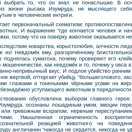
й выбрать то, что он знал не понаслышке. В ос
из жизни рысака Изумруда, не мыслящего себ
утым в человеческие интриги.
тает первоначальный схематизм: противопоставлен
вотных. И выражение "где кончается человек и нач
овки, потому что на поверку животное оказывается 
вследствие коварства, корыстолюбия, алчности люде
е их! Невдомёк ему, разгорячённому блистательной
о поднялась суматоха, почему проверяют его клей
в мошенничестве, как невдомёк и то, почему у овса в
анно-непривычный вкус. И подлое убийство ранним ут
ное жертвой, отторгает убийцу, "большеголового, за
ми глазками и тоненькими чёрными усами на жирн
к безнадёжно уступающего животным в порядочности
ствования обусловлена выбором главного героя
Изумруда, осознаны лошадиным умом, эмоции пер
или тревожным всхрапом, нервным переступанием
лями. Умышленная ограниченность восприятия
дсознательной реакцией животного на поведени
уду англичанин "никогда не сердится, никогда не уд