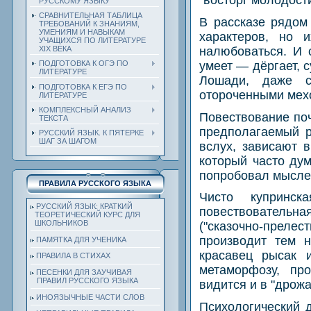
"восторг молодости
РУССКОМУ ЯЗЫКУ
СРАВНИТЕЛЬНАЯ ТАБЛИЦА
В рассказе рядом
ТРЕБОВАНИЙ К ЗНАНИЯМ,
УМЕНИЯМ И НАВЫКАМ
характеров, но 
УЧАЩИХСЯ ПО ЛИТЕРАТУРЕ
налюбоваться. И 
ХIХ ВЕКА
умеет — дёргает, с
ПОДГОТОВКА К ОГЭ ПО
ЛИТЕРАТУРЕ
Лошади, даже с
ПОДГОТОВКА К ЕГЭ ПО
отороченными мех
ЛИТЕРАТУРЕ
КОМПЛЕКСНЫЙ АНАЛИЗ
Повествование поч
ТЕКСТА
предполагаемый р
РУССКИЙ ЯЗЫК. К ПЯТЕРКЕ
ШАГ ЗА ШАГОМ
вслух, зависают в
который часто ду
попробовал мыслен
ПРАВИЛА РУССКОГО ЯЗЫКА
Чисто купринск
РУССКИЙ ЯЗЫК: КРАТКИЙ
повествовательна
ТЕОРЕТИЧЕСКИЙ КУРС ДЛЯ
ШКОЛЬНИКОВ
("сказочно-прелес
производит тем 
ПАМЯТКА ДЛЯ УЧЕНИКА
красавец рысак 
ПРАВИЛА В СТИХАХ
метаморфозу, пр
ПЕСЕНКИ ДЛЯ ЗАУЧИВАЯ
ПРАВИЛ РУССКОГО ЯЗЫКА
видится и в "дрож
ИНОЯЗЫЧНЫЕ ЧАСТИ СЛОВ
Психологический 