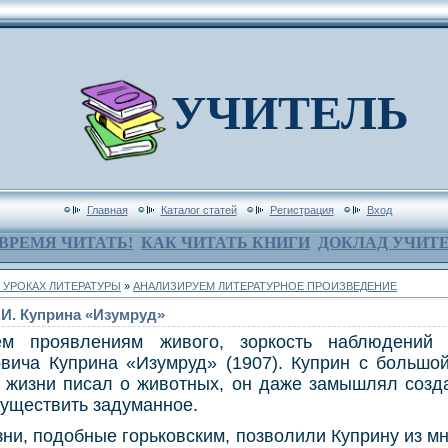
УЧИТЕЛЬ
Главная
Каталог статей
Регистрация
Вход
ВРЕМЯ ЧИТАТЬ!
КАК ЧИТАТЬ КНИГИ
ДОКЛАД УЧИТ
 УРОКАХ ЛИТЕРАТУРЫ
»
АНАЛИЗИРУЕМ ЛИТЕРАТУРНОЕ ПРОИЗВЕДЕНИЕ
.И. Куприна «Изумруд»
м проявлениям живого, зоркость наблюдений 
вича Куприна «Изумруд» (1907). Куприн с большо
 жизни писал о животных, он даже замышлял созда
осуществить задуманное.
зни, подобные горьковским, позволили Куприну из мн