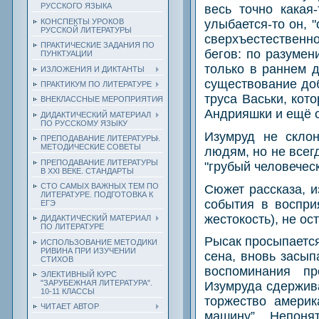
РУССКОГО ЯЗЫКА
весь точно какая
КОНСПЕКТЫ УРОКОВ
улыбается-то он, 
РУССКОЙ ЛИТЕРАТУРЫ
сверхъестественн
ПРАКТИЧЕСКИЕ ЗАДАНИЯ ПО
бегов: по разумен
ПУНКТУАЦИИ
только в раннем д
ИЗЛОЖЕНИЯ И ДИКТАНТЫ
существование доб
ПРАКТИКУМ ПО ЛИТЕРАТУРЕ
труса Васьки, кот
ВНЕКЛАССНЫЕ МЕРОПРИЯТИЯ
Андрияшки и ещё о
ДИДАКТИЧЕСКИЙ МАТЕРИАЛ
ПО РУССКОМУ ЯЗЫКУ
Изумруд не склон
ПРЕПОДАВАНИЕ ЛИТЕРАТУРЫ.
МЕТОДИЧЕСКИЕ СОВЕТЫ
людям, но не всег
ПРЕПОДАВАНИЕ ЛИТЕРАТУРЫ
"грубый человеческ
В XXI ВЕКЕ. СТАНДАРТЫ
СТО САМЫХ ВАЖНЫХ ТЕМ ПО
Сюжет рассказа, и
ЛИТЕРАТУРЕ. ПОДГОТОВКА К
события в воспри
ЕГЭ
жестокость), не о
ДИДАКТИЧЕСКИЙ МАТЕРИАЛ
ПО ЛИТЕРАТУРЕ
Рысак просыпается
ИСПОЛЬЗОВАНИЕ МЕТОДИКИ
РИВИНА ПРИ ИЗУЧЕНИИ
сена, вновь засып
СТИХОВ
воспоминания пр
ЭЛЕКТИВНЫЙ КУРС
"ЗАРУБЕЖНАЯ ЛИТЕРАТУРА".
Изумруда сдержив
10-11 КЛАССЫ
торжество амери
ЧИТАЕТ АВТОР
машину”. Непоня