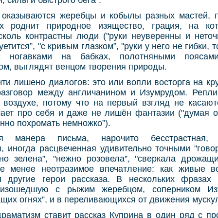
, силы и быстрого бега”.
 оказываются жеребцы и кобылы разных мастей, п
их роднит природное изящество, грация, на ко
сколь контрастны люди ("руки неуверенны и неточн
уетится”, "с кривым глазком”, "руки у него не гибки, 
 ногавками на бабках, полотняными поясами
ом, выглядят венцом творения природы.
ти лишено диалогов: это или вопли восторга на кр
азговор между англичанином и Изумрудом. Репли
 воздухе, потому что на первый взгляд не касают
мает про себя и даже не лишён фантазии ("думая о
но похромать немножко”).
ая манера письма, нарочито бесстрастная, 
я, иногда расцвеченная удивительно точными "гово
тно зелена”, "нежно розовела”, "сверкала дрожащ
не менее неотразимое впечатление: как живые в
и другие герои рассказа. В нескольких фразах 
оизошедшую с рыжим жеребцом, соперником Из
ащих огнях”, и в переливающихся от движения муску
драматизм ставит рассказ Куприна в один ряд с пр