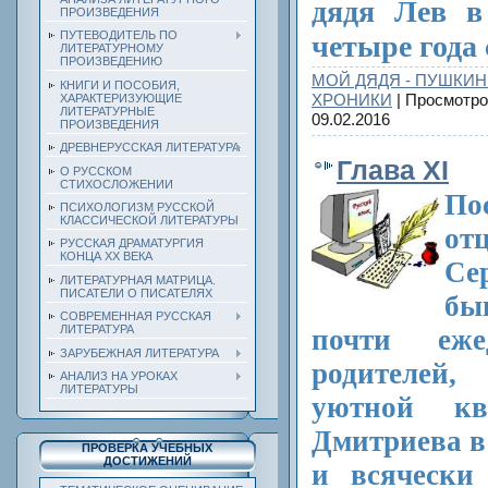
дядя Лев в
ПРОИЗВЕДЕНИЯ
ПУТЕВОДИТЕЛЬ ПО
четыре года 
ЛИТЕРАТУРНОМУ
ПРОИЗВЕДЕНИЮ
МОЙ ДЯДЯ - ПУШКИН
КНИГИ И ПОСОБИЯ,
ХРОНИКИ
| Просмотро
ХАРАКТЕРИЗУЮЩИЕ
ЛИТЕРАТУРНЫЕ
09.02.2016
ПРОИЗВЕДЕНИЯ
ДРЕВНЕРУССКАЯ ЛИТЕРАТУРА
Глава XI
О РУССКОМ
СТИХОСЛОЖЕНИИ
По
ПСИХОЛОГИЗМ РУССКОЙ
КЛАССИЧЕСКОЙ ЛИТЕРАТУРЫ
от
РУССКАЯ ДРАМАТУРГИЯ
КОНЦА ХХ ВЕКА
Се
ЛИТЕРАТУРНАЯ МАТРИЦА.
ПИСАТЕЛИ О ПИСАТЕЛЯХ
бы
СОВРЕМЕННАЯ РУССКАЯ
ЛИТЕРАТУРА
почти еж
ЗАРУБЕЖНАЯ ЛИТЕРАТУРА
родителей
АНАЛИЗ НА УРОКАХ
ЛИТЕРАТУРЫ
уютной кв
Дмитриева в
ПРОВЕРКА УЧЕБНЫХ
ДОСТИЖЕНИЙ
и всячески 