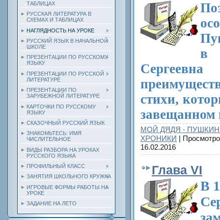
ТАБЛИЦАХ
По
РУССКАЯ ЛИТЕРАТУРА В
ос
СХЕМАХ И ТАБЛИЦАХ
НАГЛЯДНОСТЬ НА УРОКЕ
Пу
РУССКИЙ ЯЗЫК В НАЧАЛЬНОЙ
ШКОЛЕ
в 
ПРЕЗЕНТАЦИИ ПО РУССКОМУ
ЯЗЫКУ
Сергеев
ПРЕЗЕНТАЦИИ ПО РУССКОЙ
ЛИТЕРАТУРЕ
преимущест
ПРЕЗЕНТАЦИИ ПО
стихи, кото
ЗАРУБЕЖНОЙ ЛИТЕРАТУРЕ
КАРТОЧКИ ПО РУССКОМУ
завещанном 
ЯЗЫКУ
СКАЗОЧНЫЙ РУССКИЙ ЯЗЫК
МОЙ ДЯДЯ - ПУШКИН
ЗНАКОМЬТЕСЬ: ИМЯ
ХРОНИКИ
| Просмотро
ЧИСЛИТЕЛЬНОЕ
16.02.2016
ВИДЫ РАЗБОРА НА УРОКАХ
РУССКОГО ЯЗЫКА
ПРОФИЛЬНЫЙ КЛАСС
Глава VI
ЗАНЯТИЯ ШКОЛЬНОГО КРУЖКА
В 
ИГРОВЫЕ ФОРМЫ РАБОТЫ НА
УРОКЕ
Се
ЗАДАНИЕ НА ЛЕТО
зам