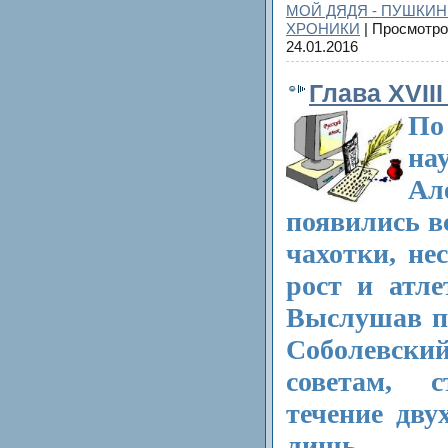
МОЙ ДЯДЯ - ПУШКИН
ХРОНИКИ
| Просмотро
24.01.2016
Глава XVIII
По
н
Ал
появились в
чахотки, не
рост и атле
Выслушав пр
Соболевск
советам, 
течение дву
лишь п