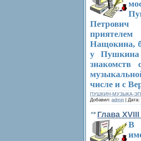
мо
Пу
Петрови
приятелем
Нащокина, б
у Пушкина 
знакомств 
музыкальн
числе и с В
ПУШКИН-МУЗЫКА-Э
Добавил:
admin
| Дата:
Глава XVIII
В 
им