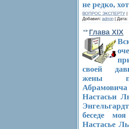
не редко, хо
ВОПРОС ЭКСПЕРТУ
|
Добавил:
admin
| Дата:
Глава XIX
Вс
оч
пр
своей дав
жены по
Абрамович
Настасьи Л
Энгельгар
беседе моя
Настасье Ль