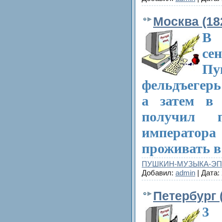
Москва (18
В 
се
Пу
фельдъегерь 
а затем в 
получил п
император
проживать в
ПУШКИН-МУЗЫКА-Э
Добавил:
admin
| Дата:
Петербург 
3 