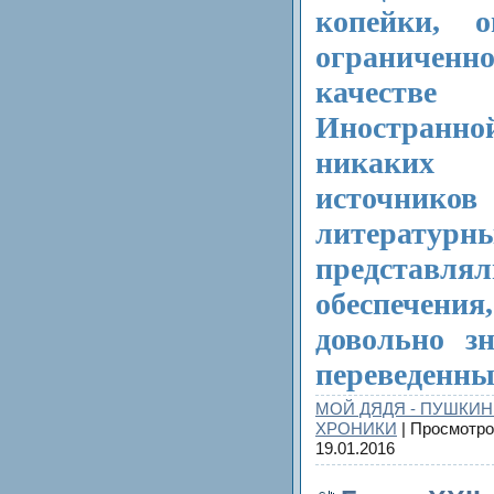
копейки, 
ограничен
качеств
Иностранной
никаких
источни
литерату
представл
обеспечен
довольно з
переведенны
МОЙ ДЯДЯ - ПУШКИН
ХРОНИКИ
| Просмотро
19.01.2016