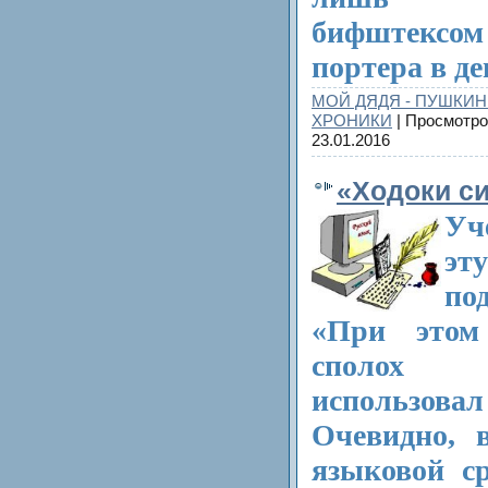
бифштекс
портера в ден
МОЙ ДЯДЯ - ПУШКИН
ХРОНИКИ
| Просмотро
23.01.2016
«Ходоки с
Уч
эт
по
«При этом
сполох 
использовал
Очевидно, 
языковой ср