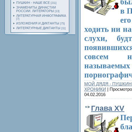
бы
ПУШКИН - НАШЕ ВСЕ
[211]
ЗНАМЕНИТЫ ДИНАСТИИ
в П
РОССИИ. ЛИТЕРАТОРЫ
[13]
ЛИТЕРАТУРНАЯ ИНФОГРАФИКА
ег
[7]
ИЗЛОЖЕНИЯ И ДИКТАНТЫ
[75]
ходить ни н
ЛИТЕРАТУРНЫЕ ДИКТАНТЫ
[11]
слухи, бу
появивших
совсем н
называ
порнографич
МОЙ ДЯДЯ - ПУШКИН
ХРОНИКИ
| Просмотро
04.02.2016
Глава XV
Пе
бл