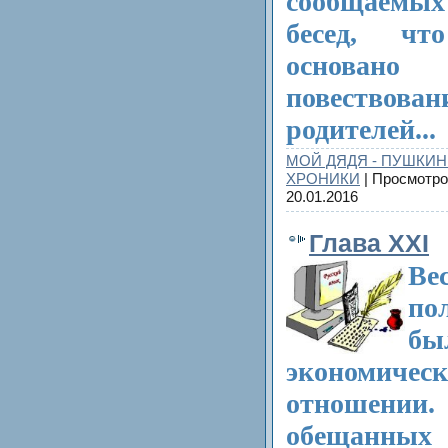
сообщаемых
бесед, чт
основ
повеств
родителей...
МОЙ ДЯДЯ - ПУШКИН
ХРОНИКИ
| Просмотро
20.01.2016
Глава XXI
Ве
по
бы
экономичес
отношении
обещанных 