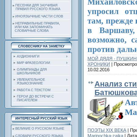
Михайлов
ПЕСЕНКИ ДЛЯ ЗАУЧИВАЯ
упросил от
ПРАВИЛ РУССКОГО ЯЗЫКА
ИНОЯЗЫЧНЫЕ ЧАСТИ СЛОВ
там, прежде
НЕПРАВИЛЬНЫЕ ПРАВИЛА,
ИЛИ КАК ЗАПОМИНАТЬ
в Варшаву,
СЛОВАРНЫЕ СЛОВА
возможно, 
СЛОВЕСНИКУ НА ЗАМЕТКУ
против даль
АУДИОКНИГИ
МОЙ ДЯДЯ - ПУШКИН
МИР ФРАЗЕОЛОГИИ
ХРОНИКИ
| Просмотро
10.02.2016
ОЛИМПИАДЫ ДЛЯ
ШКОЛЬНИКОВ
УВЛЕКАТЕЛЬНОЕ
Анализ сти
ЯЗЫКОЗНАНИЕ
РАБОТА С ТЕКСТОМ
Батюшкова
ГЕРОИ ДО ВСТРЕЧИ С
Ав
ПИСАТЕЛЕМ
Ма
ИНТЕРЕСНЫЙ РУССКИЙ ЯЗЫК
ВЕЛИКИЕ О РУССКОМ ЯЗЫКЕ
ПОЭТЫ ХIХ ВЕКА
| Пр
Marinochka-zaika
| Дат
СЛОВАРИ РУССКОГО ЯЗЫКА