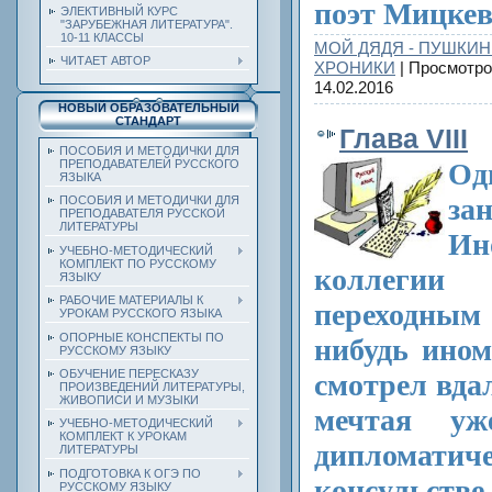
поэт Мицкев
ЭЛЕКТИВНЫЙ КУРС
"ЗАРУБЕЖНАЯ ЛИТЕРАТУРА".
10-11 КЛАССЫ
МОЙ ДЯДЯ - ПУШКИН
ЧИТАЕТ АВТОР
ХРОНИКИ
| Просмотро
14.02.2016
НОВЫЙ ОБРАЗОВАТЕЛЬНЫЙ
СТАНДАРТ
Глава VIII
ПОСОБИЯ И МЕТОДИЧКИ ДЛЯ
ПРЕПОДАВАТЕЛЕЙ РУССКОГО
Од
ЯЗЫКА
за
ПОСОБИЯ И МЕТОДИЧКИ ДЛЯ
ПРЕПОДАВАТЕЛЯ РУССКОЙ
ЛИТЕРАТУРЫ
Ин
УЧЕБНО-МЕТОДИЧЕСКИЙ
КОМПЛЕКТ ПО РУССКОМУ
коллегии
ЯЗЫКУ
РАБОЧИЕ МАТЕРИАЛЫ К
переходным
УРОКАМ РУССКОГО ЯЗЫКА
ОПОРНЫЕ КОНСПЕКТЫ ПО
нибудь ином
РУССКОМУ ЯЗЫКУ
ОБУЧЕНИЕ ПЕРЕСКАЗУ
смотрел вда
ПРОИЗВЕДЕНИЙ ЛИТЕРАТУРЫ,
ЖИВОПИСИ И МУЗЫКИ
мечтая у
УЧЕБНО-МЕТОДИЧЕСКИЙ
КОМПЛЕКТ К УРОКАМ
диплома
ЛИТЕРАТУРЫ
ПОДГОТОВКА К ОГЭ ПО
консульстве.
РУССКОМУ ЯЗЫКУ