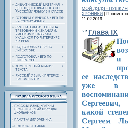
ДИДАКТИЧЕСКИЙ МАТЕРИАЛ
МОЙ ДЯДЯ - ПУШКИН
ДЛЯ ПОДГОТОВКИ К ОГЭ ПО
РУССКОМУ ЯЗЫКУ В 9 КЛАССЕ
ХРОНИКИ
| Просмотро
ГОТОВИМ УЧЕНИКОВ К ЕГЭ ПО
11.02.2016
РУССКОМУ ЯЗЫКУ
СРАВНИТЕЛЬНАЯ ТАБЛИЦА
Глава IX
ТРЕБОВАНИЙ К ЗНАНИЯМ,
УМЕНИЯМ И НАВЫКАМ
УЧАЩИХСЯ ПО ЛИТЕРАТУРЕ
По
ХIХ ВЕКА
ПОДГОТОВКА К ОГЭ ПО
во
ЛИТЕРАТУРЕ
и
ПОДГОТОВКА К ЕГЭ ПО
ЛИТЕРАТУРЕ
пр
КОМПЛЕКСНЫЙ АНАЛИЗ
ТЕКСТА
ее наследст
РУССКИЙ ЯЗЫК. К ПЯТЕРКЕ
ШАГ ЗА ШАГОМ
уже в 
воспоминани
ПРАВИЛА РУССКОГО ЯЗЫКА
Сергеевич,
РУССКИЙ ЯЗЫК: КРАТКИЙ
ТЕОРЕТИЧЕСКИЙ КУРС ДЛЯ
какой степ
ШКОЛЬНИКОВ
Сергеем Л
ПАМЯТКА ДЛЯ УЧЕНИКА
ПРАВИЛА В СТИХАХ