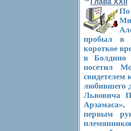
Глава XXII
По
Ми
Ал
пробыл в 
короткое вр
в Болдино
посетил М
свидетелем 
любившего д
Львовича П
Арзамаса»,
первым рук
племянник