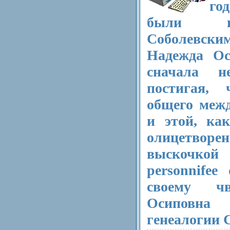
го
были н
Соболевск
Надежда Ос
сначала н
постигая,
общего межд
и этой, ка
олицетво
выскочко
personnifee
своему чв
Осиповна 
генеалогии 