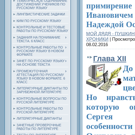
ТЕМАТИЧЕСКОЕ ОЦЕНИВАНИЕ
примирени
ДОСТИЖЕНИЙ УЧЕНИКОВ ПО
РУССКОМУ ЯЗЫКУ
Ивановиче
ЛИНГВИСТИЧЕСКИЕ ЗАДАЧКИ
КИМ ПО РУССКОМУ ЯЗЫКУ
Надеждой Ос
КОНТРОЛЬНЫЕ И ТЕСТОВЫЕ
РАБОТЫ ПО РУССКОМУ ЯЗЫКУ
МОЙ ДЯДЯ - ПУШКИН
ЗАДАНИЯ НА ПОНИМАНИЕ
ХРОНИКИ
| Просмотро
ТЕКСТА. 6 КЛАСС
08.02.2016
КОНТРОЛЬНЫЕ РАБОТЫ ПО
РУССКОМУ ЯЗЫКУ В НОВОМ
ФОРМАТЕ
Глава XII
ЗАЧЕТ ПО РУССКОМУ ЯЗЫКУ
НА ОСНОВЕ ТЕКСТА
До
ПРОМЕЖУТОЧНАЯ
АТТЕСТАЦИЯ ПО РУССКОМУ
ма
ЯЗЫКУ В НОВОМ ФОРМАТЕ. 6
КЛАСС
цв
ЛИТЕРАТУРНЫЕ ДИКТАНТЫ ПО
ЗАРУБЕЖНОЙ ЛИТЕРАТУРЕ
Но нравств
КОНТРОЛЬНЫЕ ВОПРОСЫ ПО
РУССКОЙ ЛИТЕРАТУРЕ
которую о
КОНТРОЛЬНЫЕ РАБОТЫ ПО
РУССКОЙ ЛИТЕРАТУРЕ
Сергея 
ЛИТЕРАТУРНЫЕ ДИКТАНТЫ
особеннос
ЗАЧЕТНЫЕ ПРОВЕРОЧНЫЕ
РАБОТЫ ПО ЛИТЕРАТУРЕ