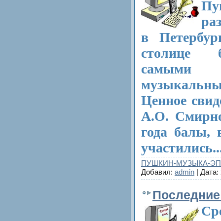
Пу
ра
в Петербур
столице 
самыми р
музыкальны
Ценное свид
А.О. Смирно
года балы, 
участились..
ПУШКИН-МУЗЫКА-Э
Добавил:
admin
| Дата:
Последние
С