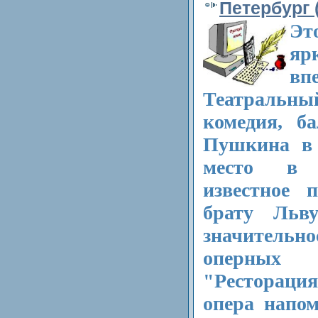
Петербург 
Эт
яр
вп
Театральны
комедия, б
Пушкина в 
место в 
известное 
брату Льв
значительно
оперных 
"Ресторац
опера напом