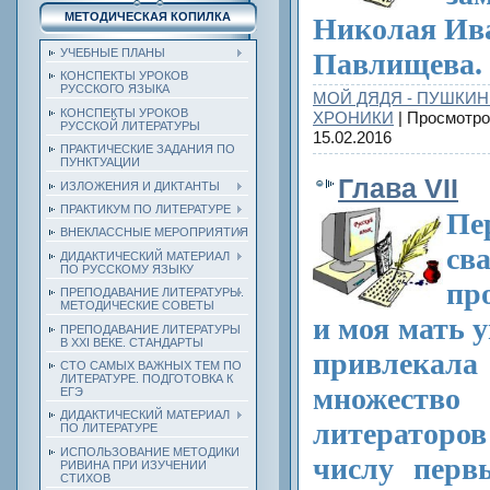
МЕТОДИЧЕСКАЯ КОПИЛКА
Николая Ив
УЧЕБНЫЕ ПЛАНЫ
Павлищева.
КОНСПЕКТЫ УРОКОВ
РУССКОГО ЯЗЫКА
МОЙ ДЯДЯ - ПУШКИН
КОНСПЕКТЫ УРОКОВ
ХРОНИКИ
| Просмотро
РУССКОЙ ЛИТЕРАТУРЫ
15.02.2016
ПРАКТИЧЕСКИЕ ЗАДАНИЯ ПО
ПУНКТУАЦИИ
Глава VII
ИЗЛОЖЕНИЯ И ДИКТАНТЫ
ПРАКТИКУМ ПО ЛИТЕРАТУРЕ
Пе
ВНЕКЛАССНЫЕ МЕРОПРИЯТИЯ
св
ДИДАКТИЧЕСКИЙ МАТЕРИАЛ
ПО РУССКОМУ ЯЗЫКУ
пр
ПРЕПОДАВАНИЕ ЛИТЕРАТУРЫ.
МЕТОДИЧЕСКИЕ СОВЕТЫ
и моя мать 
ПРЕПОДАВАНИЕ ЛИТЕРАТУРЫ
В XXI ВЕКЕ. СТАНДАРТЫ
привлека
СТО САМЫХ ВАЖНЫХ ТЕМ ПО
ЛИТЕРАТУРЕ. ПОДГОТОВКА К
множество
ЕГЭ
ДИДАКТИЧЕСКИЙ МАТЕРИАЛ
литераторо
ПО ЛИТЕРАТУРЕ
ИСПОЛЬЗОВАНИЕ МЕТОДИКИ
числу перв
РИВИНА ПРИ ИЗУЧЕНИИ
СТИХОВ