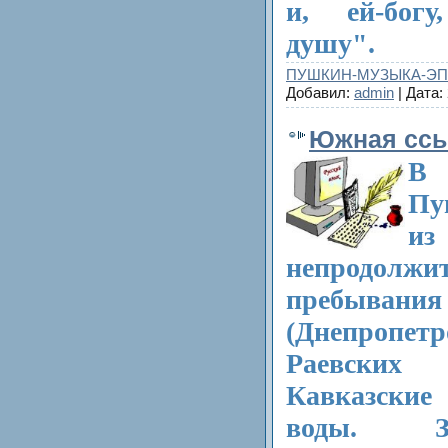
и, ей‑бог
душу".
ПУШКИН-МУЗЫКА-Э
Добавил:
admin
| Дата:
Южная ссыл
В 
Пу
из
непродолжи
пребывания 
(Днепропетр
Раевских
Кавказск
воды. З