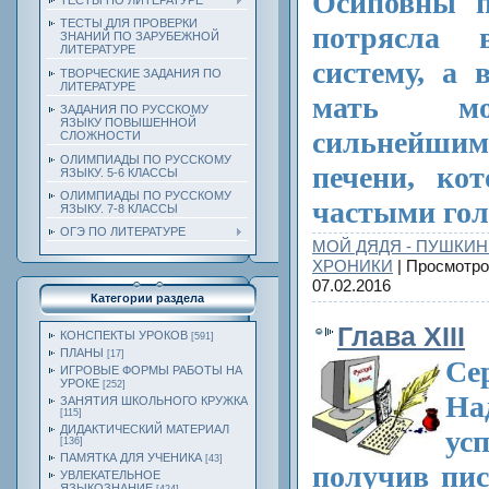
Осиповны п
ТЕСТЫ ПО ЛИТЕРАТУРЕ
ТЕСТЫ ДЛЯ ПРОВЕРКИ
потрясла 
ЗНАНИЙ ПО ЗАРУБЕЖНОЙ
ЛИТЕРАТУРЕ
систему, а 
ТВОРЧЕСКИЕ ЗАДАНИЯ ПО
ЛИТЕРАТУРЕ
мать мо
ЗАДАНИЯ ПО РУССКОМУ
ЯЗЫКУ ПОВЫШЕННОЙ
сильнейш
СЛОЖНОСТИ
ОЛИМПИАДЫ ПО РУССКОМУ
печени, ко
ЯЗЫКУ. 5-6 КЛАССЫ
ОЛИМПИАДЫ ПО РУССКОМУ
частыми го
ЯЗЫКУ. 7-8 КЛАССЫ
ОГЭ ПО ЛИТЕРАТУРЕ
МОЙ ДЯДЯ - ПУШКИН
ХРОНИКИ
| Просмотро
07.02.2016
Категории раздела
Глава XIII
КОНСПЕКТЫ УРОКОВ
[591]
ПЛАНЫ
[17]
Се
ИГРОВЫЕ ФОРМЫ РАБОТЫ НА
УРОКЕ
[252]
На
ЗАНЯТИЯ ШКОЛЬНОГО КРУЖКА
[115]
ДИДАКТИЧЕСКИЙ МАТЕРИАЛ
ус
[136]
ПАМЯТКА ДЛЯ УЧЕНИКА
[43]
получив пис
УВЛЕКАТЕЛЬНОЕ
ЯЗЫКОЗНАНИЕ