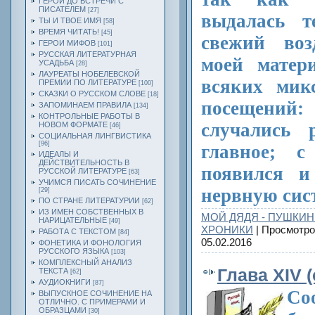
ГЕРОИ ДО ВСТРЕЧИ С
ПИСАТЕЛЕМ
[27]
выдалась т
ТЫ И ТВОЕ ИМЯ
[58]
ВРЕМЯ ЧИТАТЬ!
[45]
свежий воз
ГЕРОИ МИФОВ
[101]
РУССКАЯ ЛИТЕРАТУРНАЯ
моей матери
УСАДЬБА
[28]
ЛАУРЕАТЫ НОБЕЛЕВСКОЙ
всяких мик
ПРЕМИИ ПО ЛИТЕРАТУРЕ
[100]
СКАЗКИ О РУССКОМ СЛОВЕ
[18]
посещений
ЗАПОМИНАЕМ ПРАВИЛА
[134]
КОНТРОЛЬНЫЕ РАБОТЫ В
случались
НОВОМ ФОРМАТЕ
[46]
СОЦИАЛЬНАЯ ЛИНГВИСТИКА
[96]
главное; 
ИДЕАЛЫ И
ДЕЙСТВИТЕЛЬНОСТЬ В
появился и
РУССКОЙ ЛИТЕРАТУРЕ
[63]
УЧИМСЯ ПИСАТЬ СОЧИНЕНИЕ
нервную сис
[29]
ПО СТРАНЕ ЛИТЕРАТУРИИ
[62]
ИЗ ИМЕН СОБСТВЕННЫХ В
МОЙ ДЯДЯ - ПУШКИН
НАРИЦАТЕЛЬНЫЕ
[49]
ХРОНИКИ
| Просмотро
РАБОТА С ТЕКСТОМ
[84]
05.02.2016
ФОНЕТИКА И ФОНОЛОГИЯ
РУССКОГО ЯЗЫКА
[103]
КОМПЛЕКСНЫЙ АНАЛИЗ
Глава XIV 
ТЕКСТА
[62]
АУДИОКНИГИ
[87]
Со
ВЫПУСКНОЕ СОЧИНЕНИЕ НА
ОТЛИЧНО. С ПРИМЕРАМИ И
ОБРАЗЦАМИ
[30]