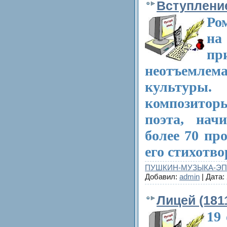
Вступлени
Ро
на
пр
неотъемлема
культу
композитор
поэта, нач
более 70 пр
его стихотво
ПУШКИН-МУЗЫКА-Э
Добавил:
admin
| Дата:
Лицей (181
19 