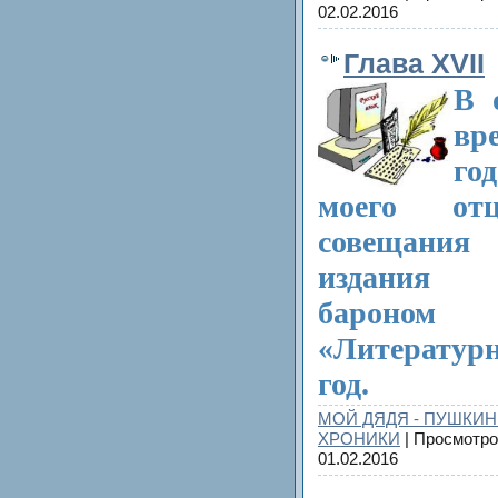
02.02.2016
Глава XVII
В 
вр
го
моего от
совещани
издания п
бароном 
«Литературн
год.
МОЙ ДЯДЯ - ПУШКИН
ХРОНИКИ
| Просмотро
01.02.2016