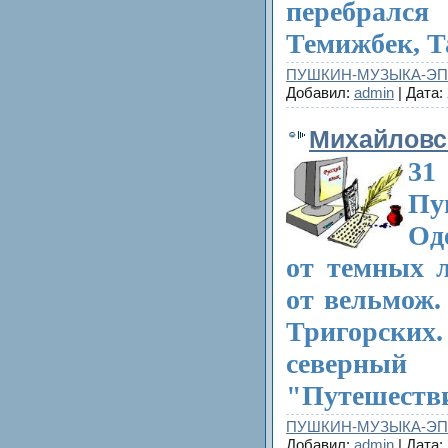
перебралс
Темижбек, Т
ПУШКИН-МУЗЫКА-Э
Добавил:
admin
| Дата:
Михайловск
31
Пу
Од
от темных л
от вельмож.
Тригорск
северный 
"Путешестви
ПУШКИН-МУЗЫКА-Э
Добавил:
admin
| Дата: