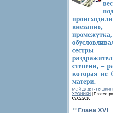
ве
по
происходили
внезапн
проме
обусловливал
сестры
раздражите
степени, – 
которая не 
матери.
МОЙ ДЯДЯ - ПУШКИН
ХРОНИКИ
| Просмотро
03.02.2016
Глава XVI