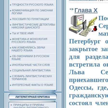
ТРУДНОСТИ РУССКОГО ЯЗЫКА
Глава X
КОММУНИКАЦИЯ ПО ЗАКОНАМ
ЛОГИКИ
П
ПОСОБИЯ ПО ПУНКТУАЦИИ
Се
ЛИНГВИСТИЧЕСКИЕ ДЕТЕКТИВЫ
НИКОЛАЯ ШАНСКОГО
м
ТЫ И ТВОЕ ИМЯ
Петербург 
ФОНЕТИКА И ФОНОЛОГИЯ
РУССКОГО ЯЗЫКА
закрытое за
КАК ИЗМЕНЯЛИСЬ ЗВУКИ
НАШЕГО ЯЗЫКА
для раздел
ОБ ОМОНИМИИ В РУССКОМ
ЯЗЫКЕ
встретила о
ИНОЯЗЫЧНЫЕ ЧАСТИ СЛОВ
Льва Сер
СОЦИАЛЬНАЯ ЛИНГВИСТИКА
СЛОВАРЬ ЛИНГВИСТИЧЕСКИХ
приехавше
ТЕРМИНОВ
ИНТЕРЕСНЫЕ ФАКТЫ О ЯЗЫКЕ
Одессы, где
гражданс
ЛИТЕРАТУРНАЯ КРИТИКА
состоял чле
ПРИНЦИПЫ И ПРИЕМЫ
АНАЛИЗА ЛИТЕРАТУРНОГО