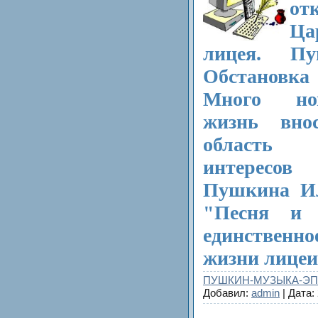
от
Ца
лицея. П
Обстановк
Много нов
жизнь вно
область
интересов
Пушкина Ил
"Песня и 
единственн
жизни лицеи
ПУШКИН-МУЗЫКА-Э
Добавил:
admin
| Дата: