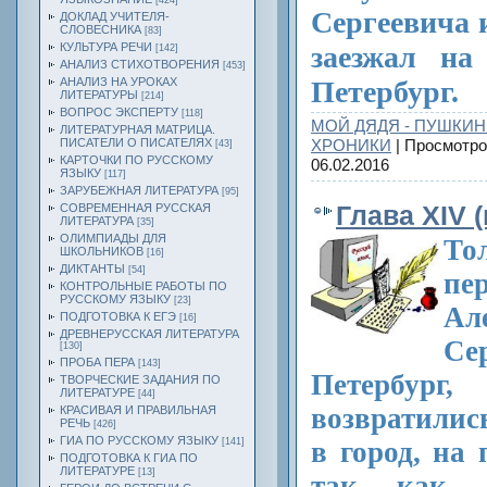
[424]
Сергеевича 
ДОКЛАД УЧИТЕЛЯ-
СЛОВЕСНИКА
[83]
КУЛЬТУРА РЕЧИ
заезжал на
[142]
АНАЛИЗ СТИХОТВОРЕНИЯ
[453]
АНАЛИЗ НА УРОКАХ
Петербург.
ЛИТЕРАТУРЫ
[214]
ВОПРОС ЭКСПЕРТУ
[118]
МОЙ ДЯДЯ - ПУШКИН
ЛИТЕРАТУРНАЯ МАТРИЦА.
ПИСАТЕЛИ О ПИСАТЕЛЯХ
ХРОНИКИ
| Просмотро
[43]
КАРТОЧКИ ПО РУССКОМУ
06.02.2016
ЯЗЫКУ
[117]
ЗАРУБЕЖНАЯ ЛИТЕРАТУРА
[95]
СОВРЕМЕННАЯ РУССКАЯ
Глава XIV 
ЛИТЕРАТУРА
[35]
ОЛИМПИАДЫ ДЛЯ
То
ШКОЛЬНИКОВ
[16]
ДИКТАНТЫ
[54]
пе
КОНТРОЛЬНЫЕ РАБОТЫ ПО
РУССКОМУ ЯЗЫКУ
[23]
Ал
ПОДГОТОВКА К ЕГЭ
[16]
ДРЕВНЕРУССКАЯ ЛИТЕРАТУРА
С
[130]
ПРОБА ПЕРА
[143]
Петербург
ТВОРЧЕСКИЕ ЗАДАНИЯ ПО
ЛИТЕРАТУРЕ
[44]
возвратилис
КРАСИВАЯ И ПРАВИЛЬНАЯ
РЕЧЬ
[426]
ГИА ПО РУССКОМУ ЯЗЫКУ
[141]
в город, на
ПОДГОТОВКА К ГИА ПО
ЛИТЕРАТУРЕ
[13]
так как о