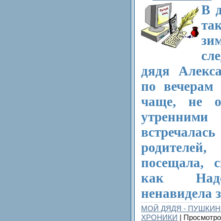
В д
та
з
сле
дядя Алекса
по вечерам
чаще, не о
утренними
встречалас
родителе
посещала, с
как Над
ненавидела з
МОЙ ДЯДЯ - ПУШКИН
ХРОНИКИ
| Просмотро