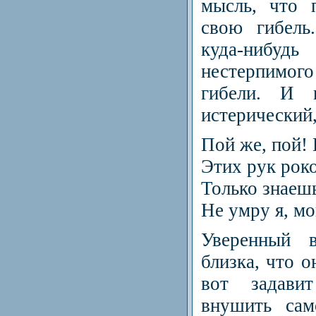
мысль, что 
свою гибель
куда-нибу
нестерпимог
гибели. И 
истерический,
Пой же, пой!
Этих рук роко
Только знаеш
Не умру я, мо
Уверенный 
близка, что о
вот задав
внушить сам