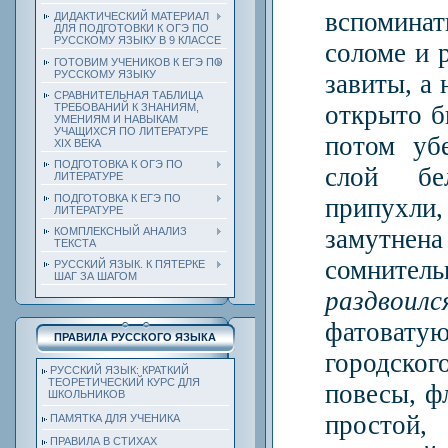
вспоминат
ДИДАКТИЧЕСКИЙ МАТЕРИАЛ
ДЛЯ ПОДГОТОВКИ К ОГЭ ПО
РУССКОМУ ЯЗЫКУ В 9 КЛАССЕ
соломе и 
ГОТОВИМ УЧЕНИКОВ К ЕГЭ ПО
РУССКОМУ ЯЗЫКУ
завиты, а
СРАВНИТЕЛЬНАЯ ТАБЛИЦА
открыто б
ТРЕБОВАНИЙ К ЗНАНИЯМ,
УМЕНИЯМ И НАВЫКАМ
УЧАЩИХСЯ ПО ЛИТЕРАТУРЕ
потом уб
ХIХ ВЕКА
ПОДГОТОВКА К ОГЭ ПО
слой бе
ЛИТЕРАТУРЕ
ПОДГОТОВКА К ЕГЭ ПО
припухли,
ЛИТЕРАТУРЕ
замутне
КОМПЛЕКСНЫЙ АНАЛИЗ
ТЕКСТА
сомнител
РУССКИЙ ЯЗЫК. К ПЯТЕРКЕ
ШАГ ЗА ШАГОМ
раздвоилс
фатоват
ПРАВИЛА РУССКОГО ЯЗЫКА
городск
РУССКИЙ ЯЗЫК: КРАТКИЙ
ТЕОРЕТИЧЕСКИЙ КУРС ДЛЯ
повесы, ф
ШКОЛЬНИКОВ
простой
ПАМЯТКА ДЛЯ УЧЕНИКА
ПРАВИЛА В СТИХАХ