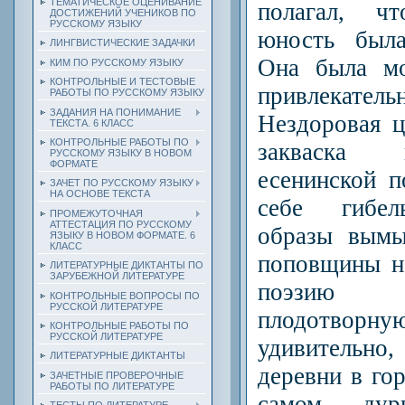
ТЕМАТИЧЕСКОЕ ОЦЕНИВАНИЕ
полагал, ч
ДОСТИЖЕНИЙ УЧЕНИКОВ ПО
РУССКОМУ ЯЗЫКУ
юность была
ЛИНГВИСТИЧЕСКИЕ ЗАДАЧКИ
Она была мо
КИМ ПО РУССКОМУ ЯЗЫКУ
КОНТРОЛЬНЫЕ И ТЕСТОВЫЕ
привлекате
РАБОТЫ ПО РУССКОМУ ЯЗЫКУ
ЗАДАНИЯ НА ПОНИМАНИЕ
Нездоровая ц
ТЕКСТА. 6 КЛАСС
КОНТРОЛЬНЫЕ РАБОТЫ ПО
закваска 
РУССКОМУ ЯЗЫКУ В НОВОМ
ФОРМАТЕ
есенинской п
ЗАЧЕТ ПО РУССКОМУ ЯЗЫКУ
НА ОСНОВЕ ТЕКСТА
себе гибел
ПРОМЕЖУТОЧНАЯ
АТТЕСТАЦИЯ ПО РУССКОМУ
образы вымы
ЯЗЫКУ В НОВОМ ФОРМАТЕ. 6
КЛАСС
поповщины н
ЛИТЕРАТУРНЫЕ ДИКТАНТЫ ПО
ЗАРУБЕЖНОЙ ЛИТЕРАТУРЕ
поэзию 
КОНТРОЛЬНЫЕ ВОПРОСЫ ПО
РУССКОЙ ЛИТЕРАТУРЕ
плодотвор
КОНТРОЛЬНЫЕ РАБОТЫ ПО
РУССКОЙ ЛИТЕРАТУРЕ
удивительн
ЛИТЕРАТУРНЫЕ ДИКТАНТЫ
деревни в гор
ЗАЧЕТНЫЕ ПРОВЕРОЧНЫЕ
РАБОТЫ ПО ЛИТЕРАТУРЕ
самом дур