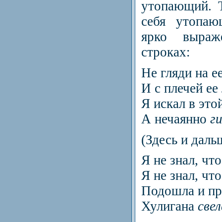
утопающий. Т
себя утопа
ярко выра
строках:
Не гляди на ее
И с плечей е
Я искал в это
А нечаянно
г
(Здесь и даль
Я не знал, ч
Я не знал, ч
Подошла и п
Хулигана
свел