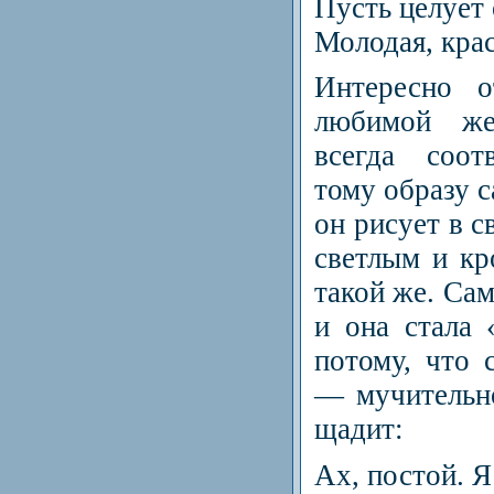
Пусть целует 
Молодая, кра
Интересно о
любимой ж
всегда соот
тому образу с
он рисует в с
светлым и к
такой же. Са
и она стала
потому, что 
— мучительно
щадит:
Ах, постой. Я