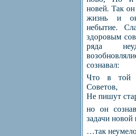
новей. Так он
жизнь и ок
небытие. Сл
здоровым сов
ряда не
возобновляли
сознавал:
Что в той с
Советов,
Не пишут ста
но он созна
задачи новой
…так неумел