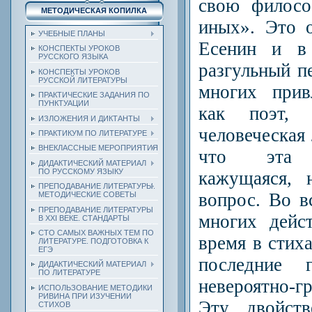
свою филосо
МЕТОДИЧЕСКАЯ КОПИЛКА
иных». Это о
УЧЕБНЫЕ ПЛАНЫ
Есенин и в
КОНСПЕКТЫ УРОКОВ
РУССКОГО ЯЗЫКА
разгульный п
КОНСПЕКТЫ УРОКОВ
РУССКОЙ ЛИТЕРАТУРЫ
многих прив
ПРАКТИЧЕСКИЕ ЗАДАНИЯ ПО
ПУНКТУАЦИИ
как поэт,
ИЗЛОЖЕНИЯ И ДИКТАНТЫ
человеческая
ПРАКТИКУМ ПО ЛИТЕРАТУРЕ
ВНЕКЛАССНЫЕ МЕРОПРИЯТИЯ
что эта п
ДИДАКТИЧЕСКИЙ МАТЕРИАЛ
ПО РУССКОМУ ЯЗЫКУ
кажущаяся, 
ПРЕПОДАВАНИЕ ЛИТЕРАТУРЫ.
вопрос. Во в
МЕТОДИЧЕСКИЕ СОВЕТЫ
ПРЕПОДАВАНИЕ ЛИТЕРАТУРЫ
многих дейс
В XXI ВЕКЕ. СТАНДАРТЫ
СТО САМЫХ ВАЖНЫХ ТЕМ ПО
время в стих
ЛИТЕРАТУРЕ. ПОДГОТОВКА К
ЕГЭ
последние 
ДИДАКТИЧЕСКИЙ МАТЕРИАЛ
ПО ЛИТЕРАТУРЕ
невероятно-г
ИСПОЛЬЗОВАНИЕ МЕТОДИКИ
РИВИНА ПРИ ИЗУЧЕНИИ
Эту двойств
СТИХОВ