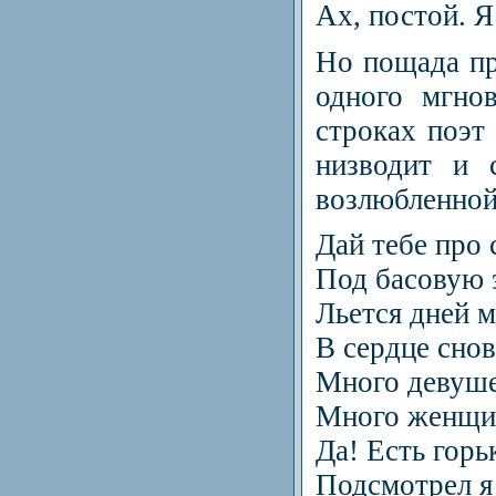
Ах, постой. Я 
Но пощада пр
одного мгно
строках поэт
низводит и 
возлюбленной
Дай тебе про 
Под басовую э
Льется дней 
В сердце снов
Много девуше
Много женщин
Да! Есть горь
Подсмотрел я