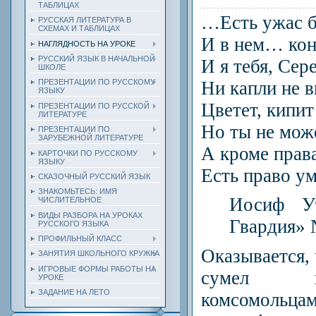
ТАБЛИЦАХ
…Есть ужас 
РУССКАЯ ЛИТЕРАТУРА В
СХЕМАХ И ТАБЛИЦАХ
И в нем… кон
НАГЛЯДНОСТЬ НА УРОКЕ
РУССКИЙ ЯЗЫК В НАЧАЛЬНОЙ
И я тебя, Сер
ШКОЛЕ
Ни капли не
ПРЕЗЕНТАЦИИ ПО РУССКОМУ
ЯЗЫКУ
Цветет, кипит
ПРЕЗЕНТАЦИИ ПО РУССКОЙ
ЛИТЕРАТУРЕ
Но ты не мож
ПРЕЗЕНТАЦИИ ПО
ЗАРУБЕЖНОЙ ЛИТЕРАТУРЕ
А кроме прав
КАРТОЧКИ ПО РУССКОМУ
ЯЗЫКУ
Есть право ум
СКАЗОЧНЫЙ РУССКИЙ ЯЗЫК
ЗНАКОМЬТЕСЬ: ИМЯ
Иосиф Ут
ЧИСЛИТЕЛЬНОЕ
ВИДЫ РАЗБОРА НА УРОКАХ
Гвардия» №
РУССКОГО ЯЗЫКА
ПРОФИЛЬНЫЙ КЛАСС
Оказывается,
ЗАНЯТИЯ ШКОЛЬНОГО КРУЖКА
ИГРОВЫЕ ФОРМЫ РАБОТЫ НА
сумел в
УРОКЕ
ЗАДАНИЕ НА ЛЕТО
комсомольца