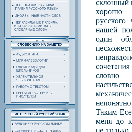
склонный к
ПЕСЕНКИ ДЛЯ ЗАУЧИВАЯ
ПРАВИЛ РУССКОГО ЯЗЫКА
хорошо 
ИНОЯЗЫЧНЫЕ ЧАСТИ СЛОВ
русского 
НЕПРАВИЛЬНЫЕ ПРАВИЛА,
ИЛИ КАК ЗАПОМИНАТЬ
нашей по
СЛОВАРНЫЕ СЛОВА
один обл
СЛОВЕСНИКУ НА ЗАМЕТКУ
несх
АУДИОКНИГИ
неправдо
МИР ФРАЗЕОЛОГИИ
сочетан
ОЛИМПИАДЫ ДЛЯ
ШКОЛЬНИКОВ
слов
УВЛЕКАТЕЛЬНОЕ
ЯЗЫКОЗНАНИЕ
насил
РАБОТА С ТЕКСТОМ
механиче
ГЕРОИ ДО ВСТРЕЧИ С
ПИСАТЕЛЕМ
непонятно
Таким Есе
ИНТЕРЕСНЫЙ РУССКИЙ ЯЗЫК
меня до к
ВЕЛИКИЕ О РУССКОМ ЯЗЫКЕ
не только
СЛОВАРИ РУССКОГО ЯЗЫКА