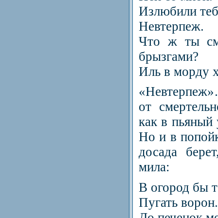
Излюбили теб
Невтерпеж.
Что ж ты см
брызгами?
Иль в морду 
«Невтерпеж»
от смертельн
как в пьяный 
Но и в попойк
досада бере
мила:
В огород бы т
Пугать ворон.
До печенок м