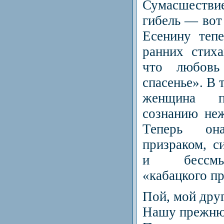
Сумасшеств
гибель — вот
Есенину теп
ранних стих
что любовь
спасенье». В 
женщина пр
сознанию неж
Теперь он
призраком, с
и бессмы
«кабацкого п
Пой, мой друг
Нашу прежню