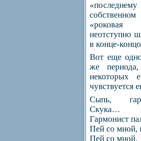
«последнем
собственно
«роковая 
неотступно ш
в конце-конц
Вот еще одно
же периода
некоторых е
чувствуется е
Сыпь, гар
Скука…
Гармонист па
Пей со мной, 
Пей со мной.