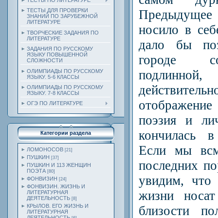
ТЕСТЫ ПО ЛИТЕРАТУРЕ
Предыдущее 
ТЕСТЫ ДЛЯ ПРОВЕРКИ
ЗНАНИЙ ПО ЗАРУБЕЖНОЙ
ЛИТЕРАТУРЕ
носило в себ
ТВОРЧЕСКИЕ ЗАДАНИЯ ПО
ЛИТЕРАТУРЕ
дало бы по
ЗАДАНИЯ ПО РУССКОМУ
ЯЗЫКУ ПОВЫШЕННОЙ
городе со
СЛОЖНОСТИ
подлин
ОЛИМПИАДЫ ПО РУССКОМУ
ЯЗЫКУ. 5-6 КЛАССЫ
действител
ОЛИМПИАДЫ ПО РУССКОМУ
ЯЗЫКУ. 7-8 КЛАССЫ
отображение
ОГЭ ПО ЛИТЕРАТУРЕ
поэзия и ли
кончилась в
Категории раздела
Если мы всм
ЛОМОНОСОВ
[21]
ПУШКИН
[37]
последних по
ПУШКИН И 113 ЖЕНЩИН
ПОЭТА
[80]
увидим, что
ФОНВИЗИН
[24]
ФОНВИЗИН. ЖИЗНЬ И
жизни носат
ЛИТЕРАТУРНАЯ
ДЕЯТЕЛЬНОСТЬ
[8]
КРЫЛОВ. ЕГО ЖИЗНЬ И
близости по
ЛИТЕРАТУРНАЯ
ДЕЯТЕЛЬНОСТЬ