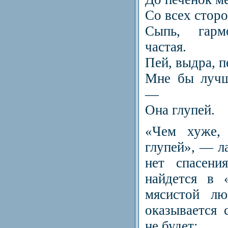
Со всех сторо
Сыпь, гарм
частая.
Пей, выдра, п
Мне бы лучш
—
Она глупей.
«Чем хуже,
глупей», — ла
нет спасени
найдется в 
мясистой л
оказывается 
не будет: