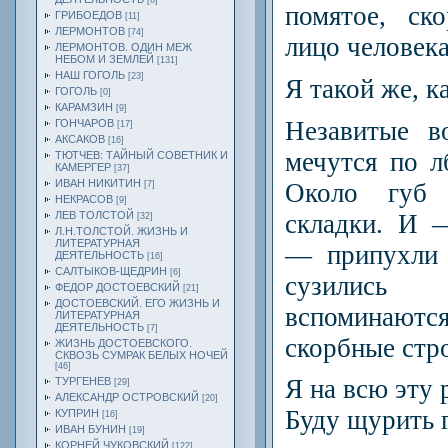
[6]
помятое, ск
ГРИБОЕДОВ
[11]
ЛЕРМОНТОВ
[74]
лицо человека
ЛЕРМОНТОВ. ОДИН МЕЖ
НЕБОМ И ЗЕМЛЕЙ
[131]
НАШ ГОГОЛЬ
[23]
Я такой же, к
ГОГОЛЬ
[0]
КАРАМЗИН
[9]
Незавитые в
ГОНЧАРОВ
[17]
АКСАКОВ
[16]
мечутся по лб
ТЮТЧЕВ: ТАЙНЫЙ СОВЕТНИК И
КАМЕРГЕР
[37]
ИВАН НИКИТИН
Около губ 
[7]
НЕКРАСОВ
[9]
складки. И 
ЛЕВ ТОЛСТОЙ
[32]
Л.Н.ТОЛСТОЙ. ЖИЗНЬ И
ЛИТЕРАТУРНАЯ
— припухли 
ДЕЯТЕЛЬНОСТЬ
[16]
САЛТЫКОВ-ЩЕДРИН
[6]
сузились 
ФЕДОР ДОСТОЕВСКИЙ
[21]
ДОСТОЕВСКИЙ. ЕГО ЖИЗНЬ И
вспоминаю
ЛИТЕРАТУРНАЯ
ДЕЯТЕЛЬНОСТЬ
[7]
скорбные стр
ЖИЗНЬ ДОСТОЕВСКОГО.
СКВОЗЬ СУМРАК БЕЛЫХ НОЧЕЙ
[46]
Я на всю эту
ТУРГЕНЕВ
[29]
АЛЕКСАНДР ОСТРОВСКИЙ
[20]
Буду щурить г
КУПРИН
[16]
ИВАН БУНИН
[19]
КОРНЕЙ ЧУКОВСКИЙ
[122]