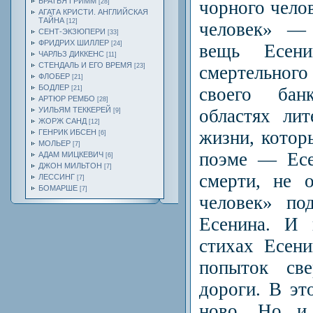
БРАТЬЯ ГРИММ
чорного чело
[28]
АГАТА КРИСТИ. АНГЛИЙСКАЯ
ТАЙНА
[12]
человек» — 
СЕНТ-ЭКЗЮПЕРИ
[33]
ФРИДРИХ ШИЛЛЕР
[24]
вещь Есени
ЧАРЛЬЗ ДИККЕНС
[11]
СТЕНДАЛЬ И ЕГО ВРЕМЯ
смертельного
[23]
ФЛОБЕР
[21]
БОДЛЕР
своего бан
[21]
АРТЮР РЕМБО
[28]
областях ли
УИЛЬЯМ ТЕККЕРЕЙ
[9]
ЖОРЖ САНД
[12]
жизни, котор
ГЕНРИК ИБСЕН
[6]
МОЛЬЕР
[7]
поэме — Есе
АДАМ МИЦКЕВИЧ
[6]
ДЖОН МИЛЬТОН
[7]
смерти, не 
ЛЕССИНГ
[7]
БОМАРШЕ
[7]
человек» по
Есенина. И 
стихах Есен
попыток све
дороги. В эт
ново, Но и 