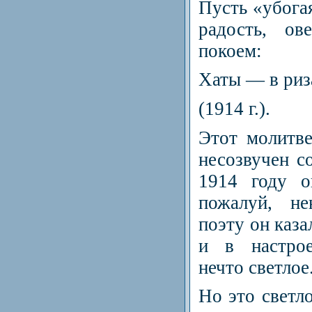
Пусть «убогая
радость, ов
покоем:
Хаты — в риз
(1914 г.).
Этот молитв
несозвучен с
1914 году о
пожалуй, н
поэту он каза
и в настро
нечто светлое
Но это светл