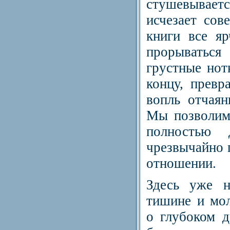
стушевыва
исчезает сов
книги все я
прорываться
грустные нот
концу, прев
вопль отчаян
Мы позволим
полностью д
чрезвычайно 
отношении.
Здесь уже н
тишине и мол
о глубоком 