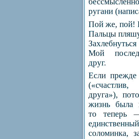
бессмысленн
ругани (напис
Пой же, пой! 
Пальцы пляшу
Захлебнуться 
Мой послед
друг.
Если прежде
(«счастли
друга»), пот
жизнь была 
то теперь —
единственны
соломинка, з