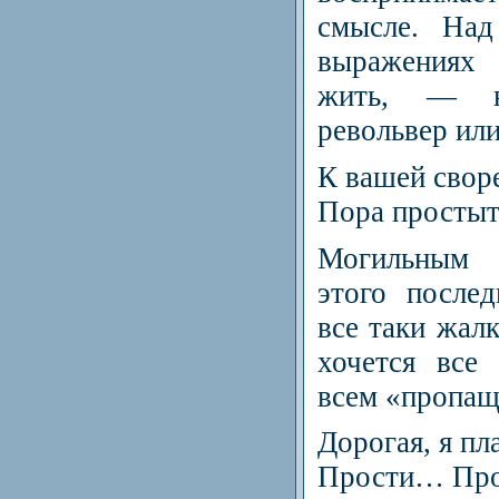
смысле. Над
выражениях
жить, — н
револьвер или
К вашей свор
Пора простыт
Могильным 
этого после
все таки жал
хочется все
всем «пропащ
Дорогая, я пл
Прости… Пр