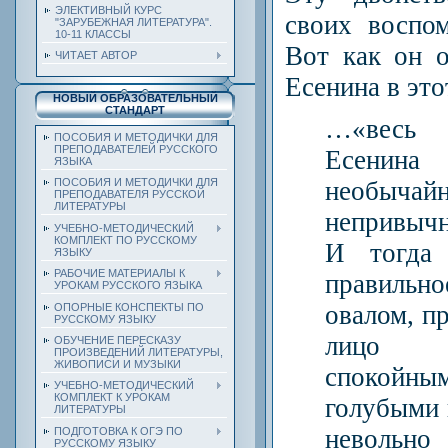
ЭЛЕКТИВНЫЙ КУРС
своих воспо
"ЗАРУБЕЖНАЯ ЛИТЕРАТУРА".
10-11 КЛАССЫ
Вот как он 
ЧИТАЕТ АВТОР
Есенина в это
НОВЫЙ ОБРАЗОВАТЕЛЬНЫЙ
СТАНДАРТ
…«весь
ПОСОБИЯ И МЕТОДИЧКИ ДЛЯ
ПРЕПОДАВАТЕЛЕЙ РУССКОГО
Есенин
ЯЗЫКА
необ
ПОСОБИЯ И МЕТОДИЧКИ ДЛЯ
ПРЕПОДАВАТЕЛЯ РУССКОЙ
ЛИТЕРАТУРЫ
непривыч
УЧЕБНО-МЕТОДИЧЕСКИЙ
КОМПЛЕКТ ПО РУССКОМУ
И тогда 
ЯЗЫКУ
РАБОЧИЕ МАТЕРИАЛЫ К
правиль
УРОКАМ РУССКОГО ЯЗЫКА
овалом, пр
ОПОРНЫЕ КОНСПЕКТЫ ПО
РУССКОМУ ЯЗЫКУ
лицо 
ОБУЧЕНИЕ ПЕРЕСКАЗУ
ПРОИЗВЕДЕНИЙ ЛИТЕРАТУРЫ,
ЖИВОПИСИ И МУЗЫКИ
спокойны
УЧЕБНО-МЕТОДИЧЕСКИЙ
КОМПЛЕКТ К УРОКАМ
голубыми 
ЛИТЕРАТУРЫ
невольн
ПОДГОТОВКА К ОГЭ ПО
РУССКОМУ ЯЗЫКУ