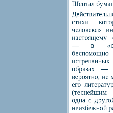
Шептал бумаг
Действительн
стихи кот
человеке» и
настоящему 
— в «сов
беспомощ
истрепанных 
образах — 
вероятно, не 
его литерату
(теснейшим 
одна с друго
неизбежной ра