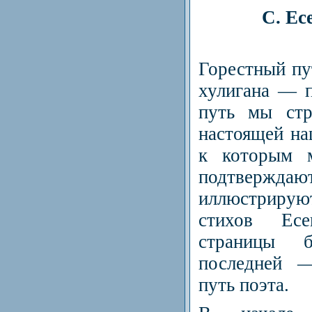
С. Есе
Горестный пу
хулигана — 
путь мы стр
настоящей на
к которым 
подтвержда
иллюстрир
стихов Есе
страницы 
последней —
путь поэта.