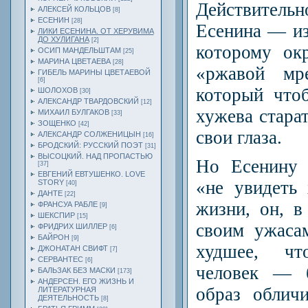
Действител
АЛЕКСЕЙ КОЛЬЦОВ
[8]
ЕСЕНИН
[28]
Есенина — из
ЛИКИ ЕСЕНИНА. ОТ ХЕРУВИМА
ДО ХУЛИГАНА
[2]
которому ок
ОСИП МАНДЕЛЬШТАМ
[25]
МАРИНА ЦВЕТАЕВА
[28]
«ржавой мр
ГИБЕЛЬ МАРИНЫ ЦВЕТАЕВОЙ
[6]
который что
ШОЛОХОВ
[30]
АЛЕКСАНДР ТВАРДОВСКИЙ
[12]
хужева старат
МИХАИЛ БУЛГАКОВ
[33]
ЗОЩЕНКО
[42]
свои глаза.
АЛЕКСАНДР СОЛЖЕНИЦЫН
[16]
БРОДСКИЙ: РУССКИЙ ПОЭТ
[31]
ВЫСОЦКИЙ. НАД ПРОПАСТЬЮ
Но Есенину 
[37]
ЕВГЕНИЙ ЕВТУШЕНКО. LOVE
«не увидеть
STORY
[40]
ДАНТЕ
[22]
жизни, он, в
ФРАНСУА РАБЛЕ
[9]
ШЕКСПИР
[15]
своим ужаса
ФРИДРИХ ШИЛЛЕР
[6]
БАЙРОН
[9]
худшее, ч
ДЖОНАТАН СВИФТ
[7]
СЕРВАНТЕС
[6]
человек — б
БАЛЬЗАК БЕЗ МАСКИ
[173]
АНДЕРСЕН. ЕГО ЖИЗНЬ И
образ облич
ЛИТЕРАТУРНАЯ
ДЕЯТЕЛЬНОСТЬ
[8]