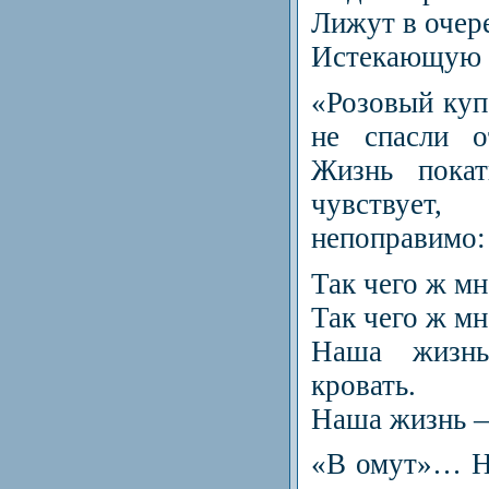
Лижут в очер
Истекающую 
«Розовый куп
не спасли о
Жизнь покат
чувствуе
непоправимо:
Так чего ж мн
Так чего ж мн
Наша жизн
кровать.
Наша жизнь —
«В омут»… Н