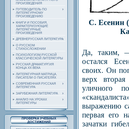
ПРОИЗВЕДЕНИЯ
ПУТЕВОДИТЕЛЬ ПО
ЛИТЕРАТУРНОМУ
ПРОИЗВЕДЕНИЮ
С. Есенин 
КНИГИ И ПОСОБИЯ,
ХАРАКТЕРИЗУЮЩИЕ
Ка
ЛИТЕРАТУРНЫЕ
ПРОИЗВЕДЕНИЯ
ДРЕВНЕРУССКАЯ ЛИТЕРАТУРА
О РУССКОМ
СТИХОСЛОЖЕНИИ
Да, таким, 
ПСИХОЛОГИЗМ РУССКОЙ
КЛАССИЧЕСКОЙ ЛИТЕРАТУРЫ
остался Есе
РУССКАЯ ДРАМАТУРГИЯ
своих. Он пог
КОНЦА ХХ ВЕКА
ЛИТЕРАТУРНАЯ МАТРИЦА.
верх вторая
ПИСАТЕЛИ О ПИСАТЕЛЯХ
СОВРЕМЕННАЯ РУССКАЯ
уличного п
ЛИТЕРАТУРА
ЗАРУБЕЖНАЯ ЛИТЕРАТУРА
«скандалист
АНАЛИЗ НА УРОКАХ
ЛИТЕРАТУРЫ
выражению с
первая его н
ПРОВЕРКА УЧЕБНЫХ
зачатки гибе
ДОСТИЖЕНИЙ