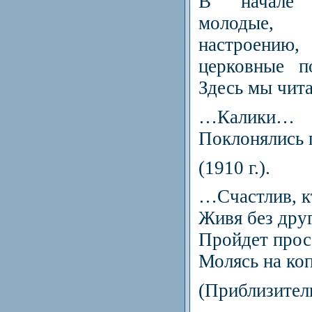
В начале 
молодые,
настроени
церковные п
Здесь мы чит
…Калики…
Поклонялись 
(1910 г.).
…Счастлив, кт
Живя без друг
Пройдет прос
Молясь на коп
(Приблизитель