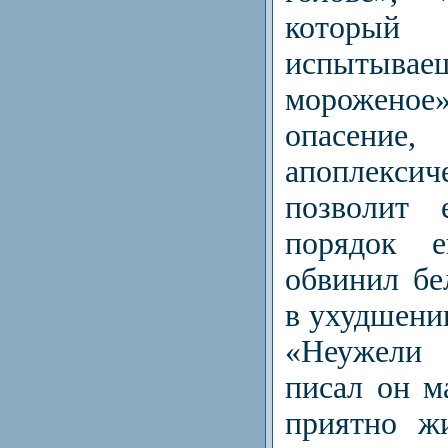
котор
испытыва
мороженое»
опасе
апоплекси
позволит 
порядок 
обвинил бе
в ухудшении
«Неужели
писал он м
приятно ж