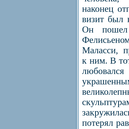
наконец от
визит был 
Он пошел
Фелисьено
Маласси, 
к ним. В то
любовался
украшенны
великолеп
скульпт
закружил
потерял рав