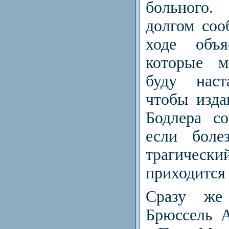
больного
долгом соо
ходе объ
которые м
буду наст
чтобы изда
Бодлера с
если боле
трагический
приходится 
Сразу же
Брюссель А