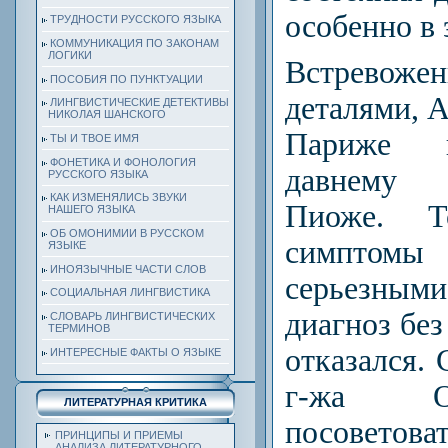
особенно в 
ТРУДНОСТИ РУССКОГО ЯЗЫКА
КОММУНИКАЦИЯ ПО ЗАКОНАМ
ЛОГИКИ
Встрево
ПОСОБИЯ ПО ПУНКТУАЦИИ
деталями, А
ЛИНГВИСТИЧЕСКИЕ ДЕТЕКТИВЫ
НИКОЛАЯ ШАНСКОГО
Париже 
ТЫ И ТВОЕ ИМЯ
ФОНЕТИКА И ФОНОЛОГИЯ
давнему 
РУССКОГО ЯЗЫКА
КАК ИЗМЕНЯЛИСЬ ЗВУКИ
Пиоже. 
НАШЕГО ЯЗЫКА
ОБ ОМОНИМИИ В РУССКОМ
симпто
ЯЗЫКЕ
ИНОЯЗЫЧНЫЕ ЧАСТИ СЛОВ
серьезны
СОЦИАЛЬНАЯ ЛИНГВИСТИКА
диагноз без
СЛОВАРЬ ЛИНГВИСТИЧЕСКИХ
ТЕРМИНОВ
отказался. 
ИНТЕРЕСНЫЕ ФАКТЫ О ЯЗЫКЕ
г-жа О
ЛИТЕРАТУРНАЯ КРИТИКА
посоветов
ПРИНЦИПЫ И ПРИЕМЫ
АНАЛИЗА ЛИТЕРАТУРНОГО