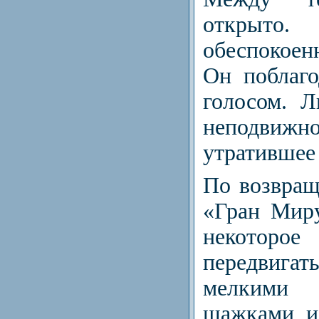
открыто.
обеспокоен
Он поблаг
голосом. 
неподви
утратившее
По возвращ
«Гран Мир
некот
передвига
мелкими
шажками и