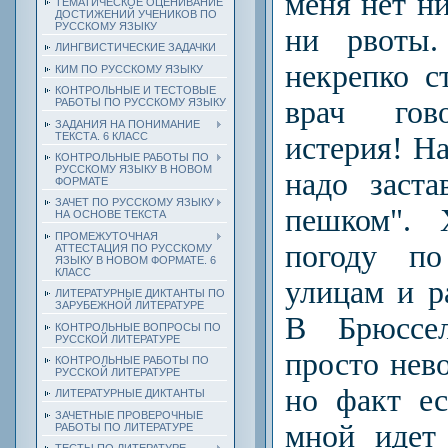
меня нет н
ТЕМАТИЧЕСКОЕ ОЦЕНИВАНИЕ
ДОСТИЖЕНИЙ УЧЕНИКОВ ПО
РУССКОМУ ЯЗЫКУ
ни рвоты.
ЛИНГВИСТИЧЕСКИЕ ЗАДАЧКИ
некрепко с
КИМ ПО РУССКОМУ ЯЗЫКУ
КОНТРОЛЬНЫЕ И ТЕСТОВЫЕ
врач гово
РАБОТЫ ПО РУССКОМУ ЯЗЫКУ
ЗАДАНИЯ НА ПОНИМАНИЕ
ТЕКСТА. 6 КЛАСС
истерия! На
КОНТРОЛЬНЫЕ РАБОТЫ ПО
РУССКОМУ ЯЗЫКУ В НОВОМ
надо заста
ФОРМАТЕ
ЗАЧЕТ ПО РУССКОМУ ЯЗЫКУ
пешком". 
НА ОСНОВЕ ТЕКСТА
ПРОМЕЖУТОЧНАЯ
погоду п
АТТЕСТАЦИЯ ПО РУССКОМУ
ЯЗЫКУ В НОВОМ ФОРМАТЕ. 6
КЛАСС
улицам и р
ЛИТЕРАТУРНЫЕ ДИКТАНТЫ ПО
ЗАРУБЕЖНОЙ ЛИТЕРАТУРЕ
В Брюссел
КОНТРОЛЬНЫЕ ВОПРОСЫ ПО
РУССКОЙ ЛИТЕРАТУРЕ
просто нев
КОНТРОЛЬНЫЕ РАБОТЫ ПО
РУССКОЙ ЛИТЕРАТУРЕ
но факт ес
ЛИТЕРАТУРНЫЕ ДИКТАНТЫ
ЗАЧЕТНЫЕ ПРОВЕРОЧНЫЕ
мной идет 
РАБОТЫ ПО ЛИТЕРАТУРЕ