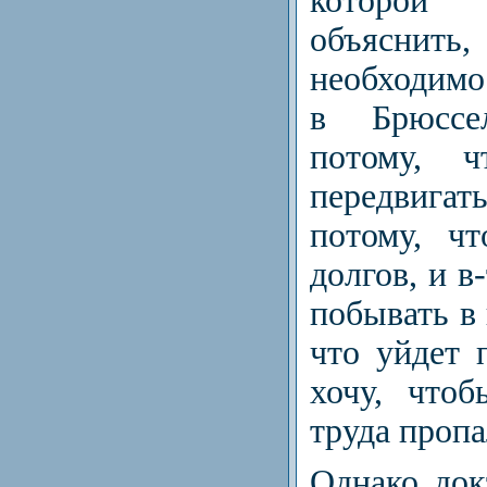
которой
объяснить,
необходимо
в Брюссел
потому, 
передвига
потому, ч
долгов, и в
побывать в 
что уйдет 
хочу, что
труда пропа
Однако док