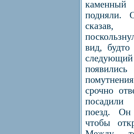
каменный 
подняли. 
сказав,
поскользн
вид, будто
следующий 
появили
помутнени
срочно отв
посадили 
поезд. Он
чтобы отк
Между т