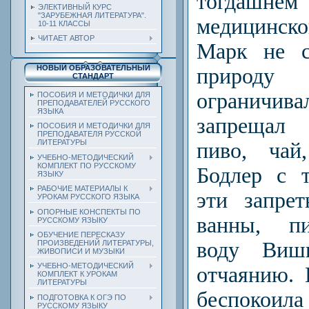
тогдаш
ЭЛЕКТИВНЫЙ КУРС
"ЗАРУБЕЖНАЯ ЛИТЕРАТУРА".
медицинск
10-11 КЛАССЫ
ЧИТАЕТ АВТОР
Марк не с
НОВЫЙ ОБРАЗОВАТЕЛЬНЫЙ
природу
СТАНДАРТ
ограничи
ПОСОБИЯ И МЕТОДИЧКИ ДЛЯ
ПРЕПОДАВАТЕЛЕЙ РУССКОГО
ЯЗЫКА
запрещал
ПОСОБИЯ И МЕТОДИЧКИ ДЛЯ
ПРЕПОДАВАТЕЛЯ РУССКОЙ
ЛИТЕРАТУРЫ
пиво, чай
УЧЕБНО-МЕТОДИЧЕСКИЙ
КОМПЛЕКТ ПО РУССКОМУ
Бодлер с 
ЯЗЫКУ
РАБОЧИЕ МАТЕРИАЛЫ К
эти запре
УРОКАМ РУССКОГО ЯЗЫКА
ОПОРНЫЕ КОНСПЕКТЫ ПО
ванны, п
РУССКОМУ ЯЗЫКУ
ОБУЧЕНИЕ ПЕРЕСКАЗУ
воду Виш
ПРОИЗВЕДЕНИЙ ЛИТЕРАТУРЫ,
ЖИВОПИСИ И МУЗЫКИ
УЧЕБНО-МЕТОДИЧЕСКИЙ
отчаянию. 
КОМПЛЕКТ К УРОКАМ
ЛИТЕРАТУРЫ
беспокои
ПОДГОТОВКА К ОГЭ ПО
РУССКОМУ ЯЗЫКУ