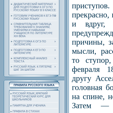
приступов.
ДИДАКТИЧЕСКИЙ МАТЕРИАЛ
ДЛЯ ПОДГОТОВКИ К ОГЭ ПО
РУССКОМУ ЯЗЫКУ В 9 КЛАССЕ
прекрасно, 
ГОТОВИМ УЧЕНИКОВ К ЕГЭ ПО
РУССКОМУ ЯЗЫКУ
и вдруг, 
СРАВНИТЕЛЬНАЯ ТАБЛИЦА
ТРЕБОВАНИЙ К ЗНАНИЯМ,
предупреж
УМЕНИЯМ И НАВЫКАМ
УЧАЩИХСЯ ПО ЛИТЕРАТУРЕ
ХIХ ВЕКА
причины, з
ПОДГОТОВКА К ОГЭ ПО
ЛИТЕРАТУРЕ
мысли, рас
ПОДГОТОВКА К ЕГЭ ПО
ЛИТЕРАТУРЕ
то ступор
КОМПЛЕКСНЫЙ АНАЛИЗ
ТЕКСТА
февраля 1
РУССКИЙ ЯЗЫК. К ПЯТЕРКЕ
ШАГ ЗА ШАГОМ
другу Асс
головная б
ПРАВИЛА РУССКОГО ЯЗЫКА
РУССКИЙ ЯЗЫК: КРАТКИЙ
на спине, 
ТЕОРЕТИЧЕСКИЙ КУРС ДЛЯ
ШКОЛЬНИКОВ
Затем — 
ПАМЯТКА ДЛЯ УЧЕНИКА
ПРАВИЛА В СТИХАХ