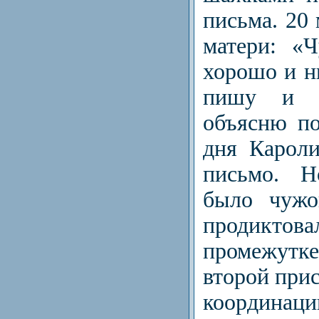
письма. 20
матери: «
хорошо и н
пишу и р
объясню по
дня Карол
письмо. Н
было чужо
продиктова
промежутке
второй прис
координ