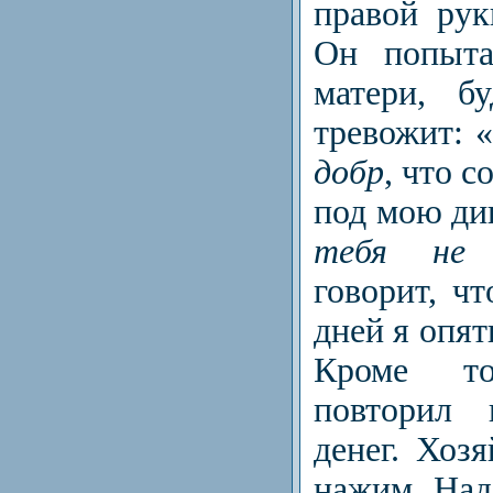
правой рук
Он попыта
матери, б
тревожит: 
добр
, что с
под мою ди
тебя не 
говорит, чт
дней я опят
Кроме т
повторил 
денег. Хоз
нажим. Над