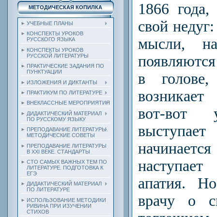
1866 года,
МЕТОДИЧЕСКАЯ КОПИЛКА
свой недуг:
УЧЕБНЫЕ ПЛАНЫ
КОНСПЕКТЫ УРОКОВ
мысли, на
РУССКОГО ЯЗЫКА
КОНСПЕКТЫ УРОКОВ
появляютс
РУССКОЙ ЛИТЕРАТУРЫ
ПРАКТИЧЕСКИЕ ЗАДАНИЯ ПО
ПУНКТУАЦИИ
в голове,
ИЗЛОЖЕНИЯ И ДИКТАНТЫ
возникает
ПРАКТИКУМ ПО ЛИТЕРАТУРЕ
ВНЕКЛАССНЫЕ МЕРОПРИЯТИЯ
вот-вот 
ДИДАКТИЧЕСКИЙ МАТЕРИАЛ
ПО РУССКОМУ ЯЗЫКУ
выступает
ПРЕПОДАВАНИЕ ЛИТЕРАТУРЫ.
МЕТОДИЧЕСКИЕ СОВЕТЫ
начинается
ПРЕПОДАВАНИЕ ЛИТЕРАТУРЫ
В XXI ВЕКЕ. СТАНДАРТЫ
наступает
СТО САМЫХ ВАЖНЫХ ТЕМ ПО
ЛИТЕРАТУРЕ. ПОДГОТОВКА К
ЕГЭ
апатия. Н
ДИДАКТИЧЕСКИЙ МАТЕРИАЛ
ПО ЛИТЕРАТУРЕ
врачу о с
ИСПОЛЬЗОВАНИЕ МЕТОДИКИ
РИВИНА ПРИ ИЗУЧЕНИИ
СТИХОВ