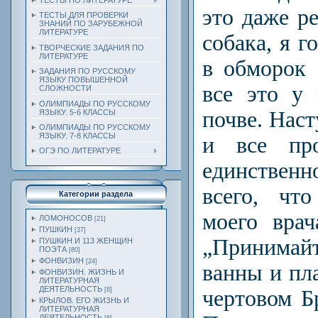
ТЕСТЫ ПО ЛИТЕРАТУРЕ
это даже р
ТЕСТЫ ДЛЯ ПРОВЕРКИ
ЗНАНИЙ ПО ЗАРУБЕЖНОЙ
ЛИТЕРАТУРЕ
собака, я г
ТВОРЧЕСКИЕ ЗАДАНИЯ ПО
ЛИТЕРАТУРЕ
в обморок
ЗАДАНИЯ ПО РУССКОМУ
ЯЗЫКУ ПОВЫШЕННОЙ
все это у
СЛОЖНОСТИ
ОЛИМПИАДЫ ПО РУССКОМУ
почве. Наст
ЯЗЫКУ. 5-6 КЛАССЫ
ОЛИМПИАДЫ ПО РУССКОМУ
ЯЗЫКУ. 7-8 КЛАССЫ
и все про
ОГЭ ПО ЛИТЕРАТУРЕ
единствен
всего, чт
Категории раздела
моего врач
ЛОМОНОСОВ
[21]
ПУШКИН
[37]
„Приним
ПУШКИН И 113 ЖЕНЩИН
ПОЭТА
[80]
ФОНВИЗИН
[24]
ванны и пла
ФОНВИЗИН. ЖИЗНЬ И
ЛИТЕРАТУРНАЯ
ДЕЯТЕЛЬНОСТЬ
[8]
чертовом Б
КРЫЛОВ. ЕГО ЖИЗНЬ И
ЛИТЕРАТУРНАЯ
ДЕЯТЕЛЬНОСТЬ