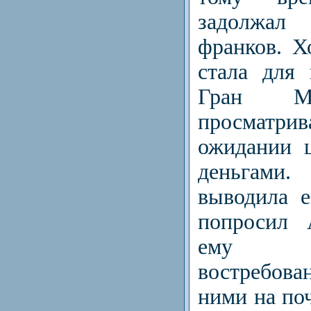
задолжал
франков. Х
стала для
Гран Ми
просматри
ожидании 
деньгам
выводила е
попросил 
ему п
востребова
ними на поч