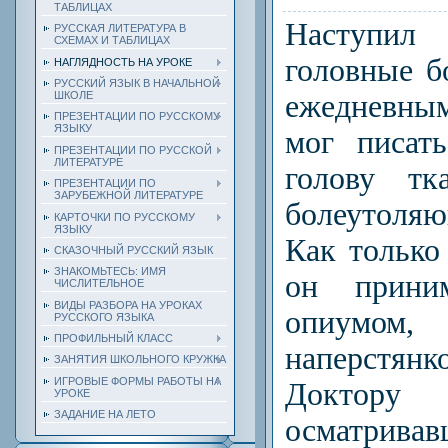
ТАБЛИЦАХ
Наступил
РУССКАЯ ЛИТЕРАТУРА В
СХЕМАХ И ТАБЛИЦАХ
головные б
НАГЛЯДНОСТЬ НА УРОКЕ
РУССКИЙ ЯЗЫК В НАЧАЛЬНОЙ
ежедневным
ШКОЛЕ
ПРЕЗЕНТАЦИИ ПО РУССКОМУ
ЯЗЫКУ
мог писать
ПРЕЗЕНТАЦИИ ПО РУССКОЙ
ЛИТЕРАТУРЕ
голову тк
ПРЕЗЕНТАЦИИ ПО
ЗАРУБЕЖНОЙ ЛИТЕРАТУРЕ
болеутоля
КАРТОЧКИ ПО РУССКОМУ
ЯЗЫКУ
Как только
СКАЗОЧНЫЙ РУССКИЙ ЯЗЫК
ЗНАКОМЬТЕСЬ: ИМЯ
он прини
ЧИСЛИТЕЛЬНОЕ
ВИДЫ РАЗБОРА НА УРОКАХ
опиумом
РУССКОГО ЯЗЫКА
ПРОФИЛЬНЫЙ КЛАСС
наперстянк
ЗАНЯТИЯ ШКОЛЬНОГО КРУЖКА
ИГРОВЫЕ ФОРМЫ РАБОТЫ НА
Доктору
УРОКЕ
ЗАДАНИЕ НА ЛЕТО
осматривав