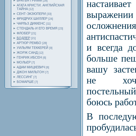
БРАТЬЯ ГРИММ
настаив
[28]
АГАТА КРИСТИ. АНГЛИЙСКАЯ
ТАЙНА
[12]
выражен
СЕНТ-ЭКЗЮПЕРИ
[33]
ФРИДРИХ ШИЛЛЕР
[24]
осложн
ЧАРЛЬЗ ДИККЕНС
[11]
СТЕНДАЛЬ И ЕГО ВРЕМЯ
[23]
ФЛОБЕР
антиспасти
[21]
БОДЛЕР
[21]
АРТЮР РЕМБО
[28]
и всегда д
УИЛЬЯМ ТЕККЕРЕЙ
[9]
ЖОРЖ САНД
[12]
больше пеш
ГЕНРИК ИБСЕН
[6]
МОЛЬЕР
[7]
вашу заст
АДАМ МИЦКЕВИЧ
[6]
ДЖОН МИЛЬТОН
[7]
ЛЕССИНГ
не хоч
[7]
БОМАРШЕ
[7]
постельн
боюсь работ
В последу
пробудилась