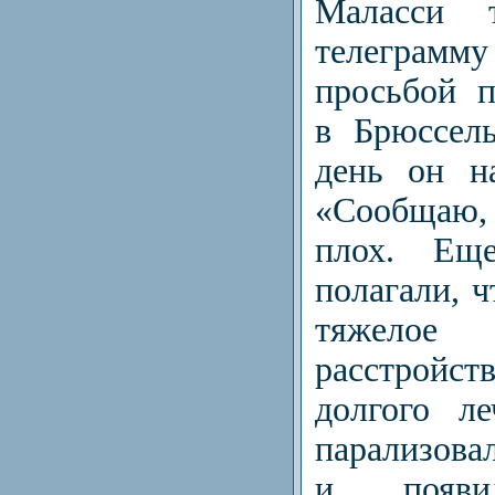
Маласси 
телегра
просьбой п
в Брюссел
день он н
«Сообщаю, 
плох. Ещ
полагали, ч
тяжел
расстройс
долгого л
парализова
и появи