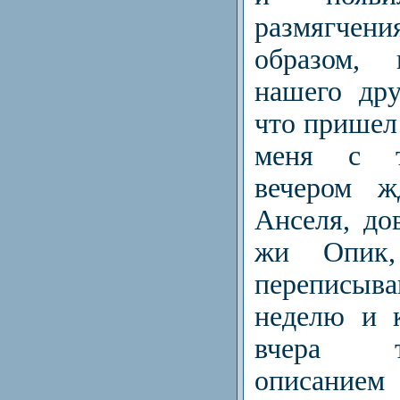
размягчени
образом, 
нашего дру
что пришел 
меня с т
вечером ж
Анселя, до
жи Опик
переписы
неделю и 
вчера т
описани