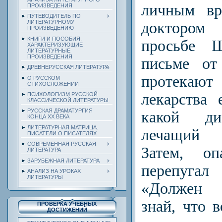
личным вр
ПРОИЗВЕДЕНИЯ
ПУТЕВОДИТЕЛЬ ПО
ЛИТЕРАТУРНОМУ
доктором
ПРОИЗВЕДЕНИЮ
КНИГИ И ПОСОБИЯ,
просьбе 
ХАРАКТЕРИЗУЮЩИЕ
ЛИТЕРАТУРНЫЕ
ПРОИЗВЕДЕНИЯ
письме от
ДРЕВНЕРУССКАЯ ЛИТЕРАТУРА
протекают
О РУССКОМ
СТИХОСЛОЖЕНИИ
лекарства
ПСИХОЛОГИЗМ РУССКОЙ
КЛАССИЧЕСКОЙ ЛИТЕРАТУРЫ
РУССКАЯ ДРАМАТУРГИЯ
какой ди
КОНЦА ХХ ВЕКА
ЛИТЕРАТУРНАЯ МАТРИЦА.
лечащий 
ПИСАТЕЛИ О ПИСАТЕЛЯХ
СОВРЕМЕННАЯ РУССКАЯ
Затем, оп
ЛИТЕРАТУРА
ЗАРУБЕЖНАЯ ЛИТЕРАТУРА
перепугал
АНАЛИЗ НА УРОКАХ
ЛИТЕРАТУРЫ
«Должен т
знай, что 
ПРОВЕРКА УЧЕБНЫХ
ДОСТИЖЕНИЙ