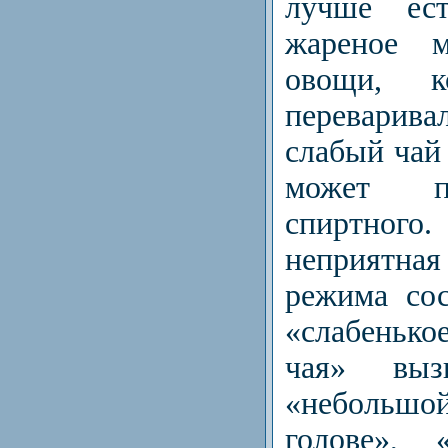
лучше ест
жареное 
овощи, к
переваривал
слабый чай 
может п
спиртного
неприятна
режима сос
«слабеньк
чая» вы
«небольшо
голове», 