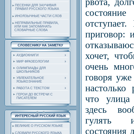
рвота, дол
ПЕСЕНКИ ДЛЯ ЗАУЧИВАЯ
ПРАВИЛ РУССКОГО ЯЗЫКА
состояние
ИНОЯЗЫЧНЫЕ ЧАСТИ СЛОВ
отступает.
НЕПРАВИЛЬНЫЕ ПРАВИЛА,
ИЛИ КАК ЗАПОМИНАТЬ
СЛОВАРНЫЕ СЛОВА
приговор: 
отказываю
СЛОВЕСНИКУ НА ЗАМЕТКУ
хочет, что
АУДИОКНИГИ
МИР ФРАЗЕОЛОГИИ
очень мног
ОЛИМПИАДЫ ДЛЯ
ШКОЛЬНИКОВ
говоря уже 
УВЛЕКАТЕЛЬНОЕ
ЯЗЫКОЗНАНИЕ
настолько 
РАБОТА С ТЕКСТОМ
ГЕРОИ ДО ВСТРЕЧИ С
что улица
ПИСАТЕЛЕМ
здесь воо
ИНТЕРЕСНЫЙ РУССКИЙ ЯЗЫК
гулять и
ВЕЛИКИЕ О РУССКОМ ЯЗЫКЕ
состояния д
СЛОВАРИ РУССКОГО ЯЗЫКА