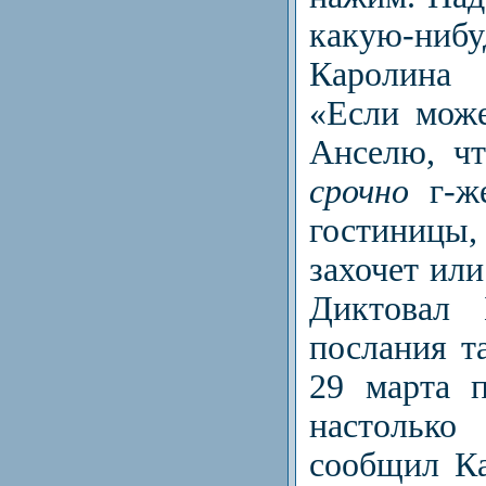
какую-ниб
Каролина 
«Если мож
Анселю, ч
срочно
г-же
гостиницы,
захочет или
Диктовал 
послания т
29 марта п
настоль
сообщил К