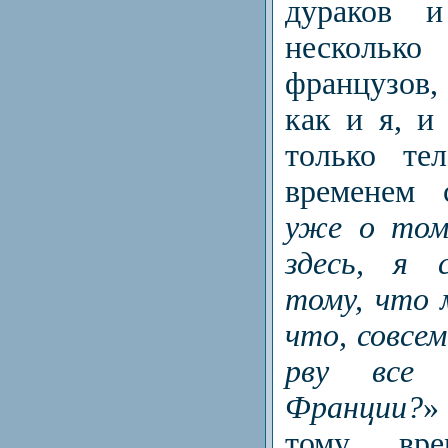
дураков и
нескольк
французов
как и я, и 
только те
временем 
уже о том
здесь, я 
тому, что 
что, совсем
рву все
Франции?
»
тому вр