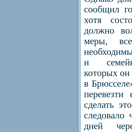
сообщил г
хотя сост
должно во
меры, вс
необходим
и семей
которых он
в Брюсселе
перевезти
сделать эт
следовало 
дней чер