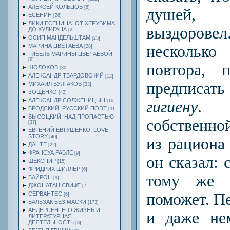
АЛЕКСЕЙ КОЛЬЦОВ
[8]
душей, 
ЕСЕНИН
[28]
ЛИКИ ЕСЕНИНА. ОТ ХЕРУВИМА
выздоро
ДО ХУЛИГАНА
[2]
ОСИП МАНДЕЛЬШТАМ
[25]
МАРИНА ЦВЕТАЕВА
несколько
[28]
ГИБЕЛЬ МАРИНЫ ЦВЕТАЕВОЙ
[6]
повтора, 
ШОЛОХОВ
[30]
АЛЕКСАНДР ТВАРДОВСКИЙ
[12]
предписат
МИХАИЛ БУЛГАКОВ
[33]
ЗОЩЕНКО
[42]
АЛЕКСАНДР СОЛЖЕНИЦЫН
[16]
гигиену
. 
БРОДСКИЙ: РУССКИЙ ПОЭТ
[31]
ВЫСОЦКИЙ. НАД ПРОПАСТЬЮ
собственн
[37]
ЕВГЕНИЙ ЕВТУШЕНКО. LOVE
STORY
[40]
из рацион
ДАНТЕ
[22]
ФРАНСУА РАБЛЕ
[9]
он сказал: 
ШЕКСПИР
[15]
ФРИДРИХ ШИЛЛЕР
[6]
тому же 
БАЙРОН
[9]
ДЖОНАТАН СВИФТ
[7]
СЕРВАНТЕС
поможет. П
[6]
БАЛЬЗАК БЕЗ МАСКИ
[173]
АНДЕРСЕН. ЕГО ЖИЗНЬ И
и даже не
ЛИТЕРАТУРНАЯ
ДЕЯТЕЛЬНОСТЬ
[8]