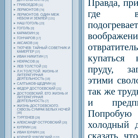
Правда, пр
[6]
ГРИБОЕДОВ
[11]
ЛЕРМОНТОВ
[74]
где в
ЛЕРМОНТОВ. ОДИН МЕЖ
НЕБОМ И ЗЕМЛЕЙ
[131]
подогревае
НАШ ГОГОЛЬ
[23]
ГОГОЛЬ
[0]
вообр
КАРАМЗИН
[9]
ГОНЧАРОВ
[17]
АКСАКОВ
[16]
отвратите
ТЮТЧЕВ: ТАЙНЫЙ СОВЕТНИК И
КАМЕРГЕР
[37]
купаться 
ИВАН НИКИТИН
[7]
НЕКРАСОВ
[9]
пруду, за
ЛЕВ ТОЛСТОЙ
[32]
Л.Н.ТОЛСТОЙ. ЖИЗНЬ И
ЛИТЕРАТУРНАЯ
этими свол
ДЕЯТЕЛЬНОСТЬ
[16]
САЛТЫКОВ-ЩЕДРИН
[6]
так же труд
ФЕДОР ДОСТОЕВСКИЙ
[21]
ДОСТОЕВСКИЙ. ЕГО ЖИЗНЬ И
ЛИТЕРАТУРНАЯ
и предпи
ДЕЯТЕЛЬНОСТЬ
[7]
ЖИЗНЬ ДОСТОЕВСКОГО.
СКВОЗЬ СУМРАК БЕЛЫХ НОЧЕЙ
Попробу
[46]
ТУРГЕНЕВ
[29]
холодный 
АЛЕКСАНДР ОСТРОВСКИЙ
[20]
КУПРИН
[16]
ИВАН БУНИН
сказать, чт
[19]
КОРНЕЙ ЧУКОВСКИЙ
[122]