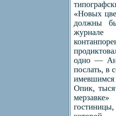
типографс
«Новых цве
должны бы
журна
контанпор
продиктова
одно — Ан
послать, в 
имевшимся
Опик, тыся
мерзавк
гостиницы,