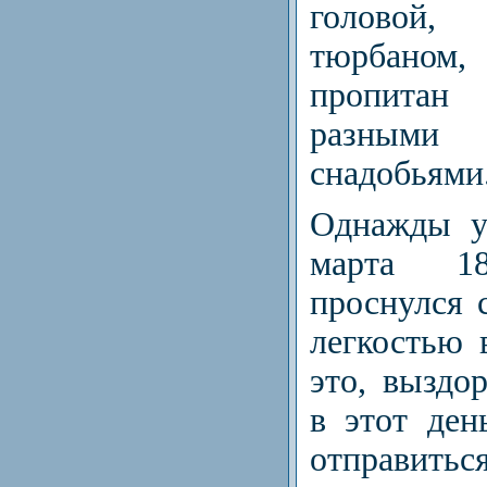
головой
тюрбаном
пропитан
разными 
снадобьями
Однажды у
марта 1
проснулся 
легкостью 
это, выздо
в этот де
отправитьс