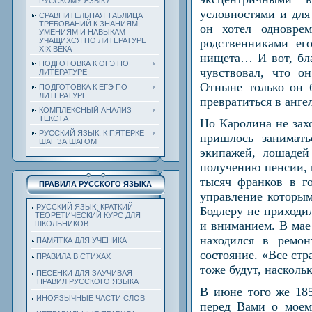
РУССКОМУ ЯЗЫКУ
условностями и для
СРАВНИТЕЛЬНАЯ ТАБЛИЦА
ТРЕБОВАНИЙ К ЗНАНИЯМ,
он хотел одновре
УМЕНИЯМ И НАВЫКАМ
родственниками ег
УЧАЩИХСЯ ПО ЛИТЕРАТУРЕ
ХIХ ВЕКА
нищета… И вот, бла
ПОДГОТОВКА К ОГЭ ПО
чувствовал, что о
ЛИТЕРАТУРЕ
Отныне только он б
ПОДГОТОВКА К ЕГЭ ПО
ЛИТЕРАТУРЕ
превратиться в анге
КОМПЛЕКСНЫЙ АНАЛИЗ
ТЕКСТА
Но Каролина не зах
РУССКИЙ ЯЗЫК. К ПЯТЕРКЕ
пришлось занимат
ШАГ ЗА ШАГОМ
экипажей, лошадей
получению пенсии, 
тысяч франков в г
ПРАВИЛА РУССКОГО ЯЗЫКА
управление которым
РУССКИЙ ЯЗЫК: КРАТКИЙ
Бодлеру не приходи
ТЕОРЕТИЧЕСКИЙ КУРС ДЛЯ
и вниманием. В мае
ШКОЛЬНИКОВ
находился в ремо
ПАМЯТКА ДЛЯ УЧЕНИКА
состояние. «Все ст
ПРАВИЛА В СТИХАХ
тоже будут, насколь
ПЕСЕНКИ ДЛЯ ЗАУЧИВАЯ
ПРАВИЛ РУССКОГО ЯЗЫКА
В июне того же 185
ИНОЯЗЫЧНЫЕ ЧАСТИ СЛОВ
перед Вами о моем