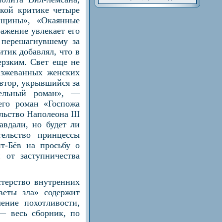
ткой критике четыре
енщины», «Окаянные
ажение увлекает его
, перешагнувшему за
тик добавлял, что в
ерзким. Свет еще не
азжеванных женских
автор, укрывшийся за
тельный роман», —
его роман «Госпожа
льство Наполеона III
вдали, но будет ли
ельство принцессы
т-Бёв на просьбу о
от заступничества
терство внутренних
веты зла» содержит
ение похотливости,
— весь сборник, по