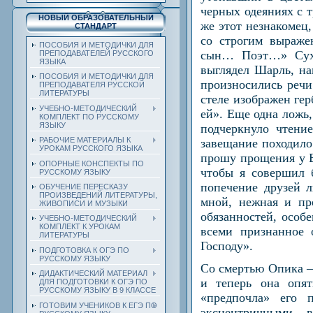
черных одеяниях с т
НОВЫЙ ОБРАЗОВАТЕЛЬНЫЙ
же этот незнакомец
СТАНДАРТ
со строгим выраже
ПОСОБИЯ И МЕТОДИЧКИ ДЛЯ
сын… Поэт…» Сухо
ПРЕПОДАВАТЕЛЕЙ РУССКОГО
ЯЗЫКА
выглядел Шарль, на
ПОСОБИЯ И МЕТОДИЧКИ ДЛЯ
произносились речи
ПРЕПОДАВАТЕЛЯ РУССКОЙ
ЛИТЕРАТУРЫ
стеле изображен гер
УЧЕБНО-МЕТОДИЧЕСКИЙ
ей». Еще одна ложь
КОМПЛЕКТ ПО РУССКОМУ
ЯЗЫКУ
подчеркнуло чтени
РАБОЧИЕ МАТЕРИАЛЫ К
завещание походил
УРОКАМ РУССКОГО ЯЗЫКА
прошу прощения у Б
ОПОРНЫЕ КОНСПЕКТЫ ПО
чтобы я совершил 
РУССКОМУ ЯЗЫКУ
попечение друзей 
ОБУЧЕНИЕ ПЕРЕСКАЗУ
ПРОИЗВЕДЕНИЙ ЛИТЕРАТУРЫ,
мной, нежная и пр
ЖИВОПИСИ И МУЗЫКИ
обязанностей, особ
УЧЕБНО-МЕТОДИЧЕСКИЙ
КОМПЛЕКТ К УРОКАМ
всеми признанное
ЛИТЕРАТУРЫ
Господу».
ПОДГОТОВКА К ОГЭ ПО
РУССКОМУ ЯЗЫКУ
Со смертью Опика —
ДИДАКТИЧЕСКИЙ МАТЕРИАЛ
и теперь она опят
ДЛЯ ПОДГОТОВКИ К ОГЭ ПО
РУССКОМУ ЯЗЫКУ В 9 КЛАССЕ
«предпочла» его 
ГОТОВИМ УЧЕНИКОВ К ЕГЭ ПО
эксцентричными в