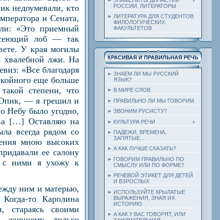
РОССИИ. ЛИТЕРАТОРЫ
пик недоумевали, кто
ЛИТЕРАТУРА ДЛЯ СТУДЕНТОВ
мператора и Сената,
ФИЛОЛОГИЧЕСКИХ
али: «Это приемный
ФАКУЛЬТЕТОВ
ысеющий лоб — так
вете. У края могилы
к хвалебной лжи. На
КРАСИВАЯ И ПРАВИЛЬНАЯ РЕЧЬ
евиз: «Все благодаря
ЗНАЕМ ЛИ МЫ РУССКИЙ
окойного еще больше
ЯЗЫК?
такой степени, что
В МИРЕ СЛОВ
Опик, — я грешил и
ПРАВИЛЬНО ЛИ МЫ ГОВОРИМ
о Небу было угодно,
ЗВОНИМ РУСИСТУ?
ва […] Оставляю на
КУЛЬТУРА РЕЧИ
ла всегда рядом со
ПАДЕЖИ, ВРЕМЕНА,
ЗАПЯТЫЕ...
нения мною высоких
А КАК ЛУЧШЕ СКАЗАТЬ?
придавали ее салону
ГОВОРИМ ПРАВИЛЬНО ПО
 с ними я ухожу к
СМЫСЛУ ИЛИ ПО ФОРМЕ?
РЕЧЕВОЙ ЭТИКЕТ ДЛЯ ДЕТЕЙ
И ВЗРОСЛЫХ
ежду ним и матерью,
ИСПОЛЬЗУЙТЕ КРЫЛАТЫЕ
 Когда-то Каролина
ВЫРАЖЕНИЯ, ЗНАЯ ИХ
ИСТОРИЮ
, стараясь своими
А КАК У ВАС ГОВОРЯТ, ИЛИ
у, жившему только
ЗАНИМАТЕЛЬНАЯ