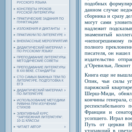
подобных формулир
РУССКОГО ЯЗЫКА
данном случае недо
КОНСПЕКТЫ УРОКОВ
РУССКОЙ ЛИТЕРАТУРЫ
сборника и сразу де
ПРАКТИЧЕСКИЕ ЗАДАНИЯ ПО
могут сами уловит
ПУНКТУАЦИИ
надлежит подсказыв
ИЗЛОЖЕНИЯ И ДИКТАНТЫ
знаменитый колле
ПРАКТИКУМ ПО ЛИТЕРАТУРЕ
«непогрешимому п
ВНЕКЛАССНЫЕ МЕРОПРИЯТИЯ
полного преклонен
ДИДАКТИЧЕСКИЙ МАТЕРИАЛ
ПО РУССКОМУ ЯЗЫКУ
писателя, он нашел
ПРЕПОДАВАНИЕ ЛИТЕРАТУРЫ.
издательство отпр
МЕТОДИЧЕСКИЕ СОВЕТЫ
д’Оревильи, Леконт 
ПРЕПОДАВАНИЕ ЛИТЕРАТУРЫ
В XXI ВЕКЕ. СТАНДАРТЫ
Книга еще не вышла 
СТО САМЫХ ВАЖНЫХ ТЕМ ПО
Опик, чьи силы уг
ЛИТЕРАТУРЕ. ПОДГОТОВКА К
ЕГЭ
парижской квартире
ДИДАКТИЧЕСКИЙ МАТЕРИАЛ
Шерш-Миди, обнял 
ПО ЛИТЕРАТУРЕ
кончины генерала, с
ИСПОЛЬЗОВАНИЕ МЕТОДИКИ
РИВИНА ПРИ ИЗУЧЕНИИ
респектабельного 
СТИХОВ
Франции и сенато
ЭЛЕКТИВНЫЙ КУРС
усопшего. Играл во
"ЗАРУБЕЖНАЯ ЛИТЕРАТУРА".
10-11 КЛАССЫ
Путь от церкви Н
ЧИТАЕТ АВТОР
утопавший в цвета