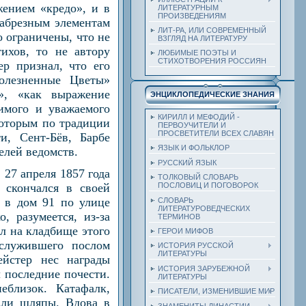
ением «кредо», и в
ЛИТЕРАТУРНЫМ
ПРОИЗВЕДЕНИЯМ
кабрезным элементам
ЛИТ-РА, ИЛИ СОВРЕМЕННЫЙ
о ограничены, что не
ВЗГЛЯД НА ЛИТЕРАТУРУ
ихов, то не автору
ЛЮБИМЫЕ ПОЭТЫ И
СТИХОТВОРЕНИЯ РОССИЯН
ер признал, что его
олезненные Цветы»
», «как выражение
ЭНЦИКЛОПЕДИЧЕСКИЕ ЗНАНИЯ
имого и уважаемого
КИРИЛЛ И МЕФОДИЙ -
которым по традиции
ПЕРВОУЧИТЕЛИ И
ПРОСВЕТИТЕЛИ ВСЕХ СЛАВЯН
и, Сент-Бёв, Барбе
ЯЗЫК И ФОЛЬКЛОР
елей ведомств.
РУССКИЙ ЯЗЫК
 27 апреля 1857 года
ТОЛКОВЫЙ СЛОВАРЬ
 скончался в своей
ПОСЛОВИЦ И ПОГОВОРОК
я в дом 91 по улице
СЛОВАРЬ
ЛИТЕРАТУРОВЕДЧЕСКИХ
 разумеется, из-за
ТЕРМИНОВ
ил на кладбище этого
ГЕРОИ МИФОВ
 служившего послом
ИСТОРИЯ РУССКОЙ
ЛИТЕРАТУРЫ
йстер нес награды
ИСТОРИЯ ЗАРУБЕЖНОЙ
 последние почести.
ЛИТЕРАТУРЫ
близок. Катафалк,
ПИСАТЕЛИ, ИЗМЕНИВШИЕ МИР
али шляпы. Вдова в
ЗНАМЕНИТЫ ДИНАСТИИ