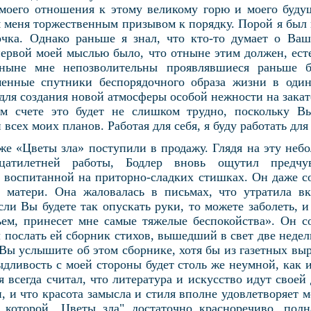
моего отношения к этому великому горю и моего буду
я меня торжественным призывом к порядку. Порой я был 
чка. Однако раньше я знал, что кто-то думает о Ваш
первой моей мыслью было, что отныне этим должен, есте
тныне мне непозволительны проявлявшиеся раньше бе
менные спутники беспорядочного образа жизни в один
 для создания новой атмосферы особой нежности на зака
ом счете это будет не слишком трудно, поскольку В
всех моих планов. Работая для себя, я буду работать для
же «Цветы зла» поступили в продажу. Глядя на эту неб
цатилетней работы, Бодлер вновь ощутил предчув
, воспитанной на приторно-сладких стишках. Он даже со
р матери. Она жаловалась в письмах, что утратила в
сли Вы будете так опускать руки, то можете заболеть, и
ем, принесет мне самые тяжелые беспокойства». Он с
послать ей сборник стихов, вышедший в свет две недел
Вы услышите об этом сборнике, хотя бы из газетных выр
ыдливость с моей стороны будет столь же неумной, как 
я всегда считал, что литература и искусство идут своей
, и что красота замысла и стиля вполне удовлетворяет м
е которой „Цветы зла" достаточно красноречиво, пол