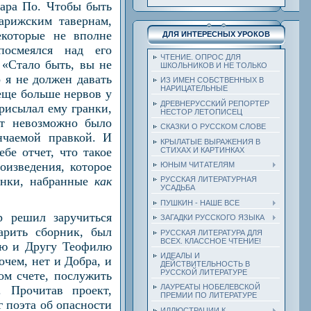
гара По. Чтобы быть
арижским тавернам,
екоторые не вполне
ДЛЯ ИНТЕРЕСНЫХ УРОКОВ
посмеялся над его
ЧТЕНИЕ. ОПРОС ДЛЯ
 «Стало быть, вы не
ШКОЛЬНИКОВ И НЕ ТОЛЬКО
 я не должен давать
ИЗ ИМЕН СОБСТВЕННЫХ В
НАРИЦАТЕЛЬНЫЕ
 еще больше нервов у
ДРЕВНЕРУССКИЙ РЕПОРТЕР
рисылал ему гранки,
НЕСТОР ЛЕТОПИСЕЦ
ст невозможно было
СКАЗКИ О РУССКОМ СЛОВЕ
нчаемой правкой. И
КРЫЛАТЫЕ ВЫРАЖЕНИЯ В
бе отчет, что такое
СТИХАХ И КАРТИНКАХ
оизведения, которое
ЮНЫМ ЧИТАТЕЛЯМ
ранки, набранные
как
РУССКАЯ ЛИТЕРАТУРНАЯ
УСАДЬБА
ПУШКИН - НАШЕ ВСЕ
р решил заручиться
ЗАГАДКИ РУССКОГО ЯЗЫКА
арить сборник, был
РУССКАЯ ЛИТЕРАТУРА ДЛЯ
ВСЕХ. КЛАССНОЕ ЧТЕНИЕ!
лю и Другу Теофилю
ИДЕАЛЫ И
очем, нет и Добра, и
ДЕЙСТВИТЕЛЬНОСТЬ В
РУССКОЙ ЛИТЕРАТУРЕ
ом счете, послужить
ЛАУРЕАТЫ НОБЕЛЕВСКОЙ
. Прочитав проект,
ПРЕМИИ ПО ЛИТЕРАТУРЕ
г поэта об опасности
ИЛЛЮСТРАЦИИ К