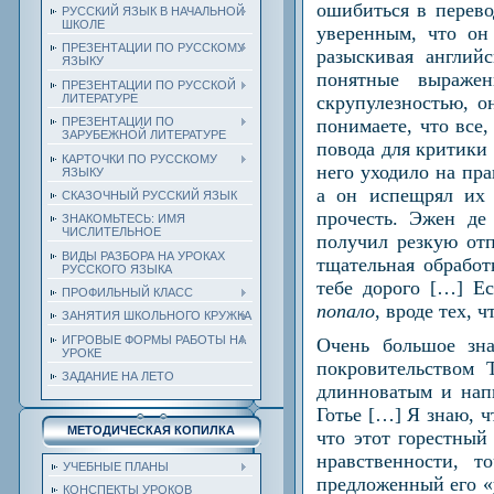
ошибиться в перево
РУССКИЙ ЯЗЫК В НАЧАЛЬНОЙ
ШКОЛЕ
уверенным, что он
ПРЕЗЕНТАЦИИ ПО РУССКОМУ
разыскивая англий
ЯЗЫКУ
понятные выражен
ПРЕЗЕНТАЦИИ ПО РУССКОЙ
скрупулезностью, о
ЛИТЕРАТУРЕ
понимаете, что все
ПРЕЗЕНТАЦИИ ПО
ЗАРУБЕЖНОЙ ЛИТЕРАТУРЕ
повода для критики 
КАРТОЧКИ ПО РУССКОМУ
него уходило на пр
ЯЗЫКУ
а он испещрял их 
СКАЗОЧНЫЙ РУССКИЙ ЯЗЫК
прочесть. Эжен де
ЗНАКОМЬТЕСЬ: ИМЯ
ЧИСЛИТЕЛЬНОЕ
получил резкую отп
ВИДЫ РАЗБОРА НА УРОКАХ
тщательная обработ
РУССКОГО ЯЗЫКА
тебе дорого […] Ес
ПРОФИЛЬНЫЙ КЛАСС
попало
, вроде тех, 
ЗАНЯТИЯ ШКОЛЬНОГО КРУЖКА
ИГРОВЫЕ ФОРМЫ РАБОТЫ НА
Очень большое зна
УРОКЕ
покровительством 
ЗАДАНИЕ НА ЛЕТО
длинноватым и нап
Готье […] Я знаю, ч
МЕТОДИЧЕСКАЯ КОПИЛКА
что этот горестный
нравственности, т
УЧЕБНЫЕ ПЛАНЫ
предложенный его «у
КОНСПЕКТЫ УРОКОВ