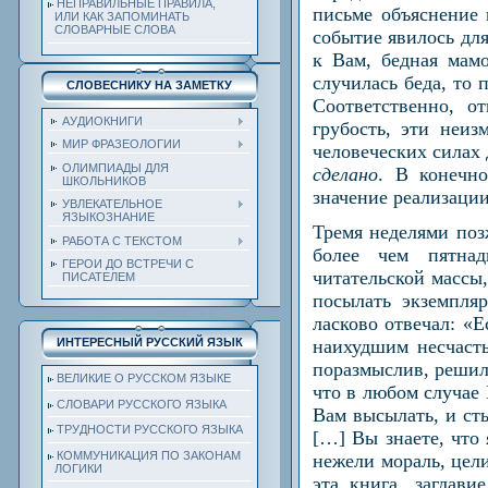
НЕПРАВИЛЬНЫЕ ПРАВИЛА,
письме объяснение 
ИЛИ КАК ЗАПОМИНАТЬ
СЛОВАРНЫЕ СЛОВА
событие явилось дл
к Вам, бедная мамо
случилась беда, то 
СЛОВЕСНИКУ НА ЗАМЕТКУ
Соответственно, о
АУДИОКНИГИ
грубость, эти неиз
МИР ФРАЗЕОЛОГИИ
человеческих силах
ОЛИМПИАДЫ ДЛЯ
сделано
. В конечн
ШКОЛЬНИКОВ
значение реализации 
УВЛЕКАТЕЛЬНОЕ
ЯЗЫКОЗНАНИЕ
Тремя неделями поз
РАБОТА С ТЕКСТОМ
более чем пятнад
ГЕРОИ ДО ВСТРЕЧИ С
читательской массы
ПИСАТЕЛЕМ
посылать экземпля
ласково отвечал: «Е
наихудшим несчасть
ИНТЕРЕСНЫЙ РУССКИЙ ЯЗЫК
поразмыслив, решил 
ВЕЛИКИЕ О РУССКОМ ЯЗЫКЕ
что в любом случае 
СЛОВАРИ РУССКОГО ЯЗЫКА
Вам высылать, и ст
ТРУДНОСТИ РУССКОГО ЯЗЫКА
[…] Вы знаете, что 
КОММУНИКАЦИЯ ПО ЗАКОНАМ
нежели мораль, цели
ЛОГИКИ
эта книга, заглави