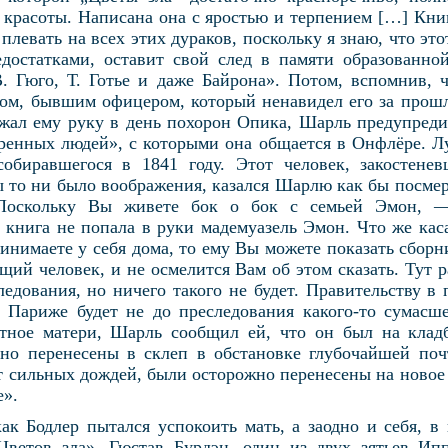
 красоты. Написана она с яростью и терпением […] Кни
левать на всех этих дураков, поскольку я знаю, что это
достатками, оставит свой след в памяти образованно
 Гюго, Т. Готье и даже Байрона». Потом, вспомнив, 
ом, бывшим офицером, который ненавидел его за прош
ожал ему руку в день похорон Опика, Шарль предупреди
ренных людей», с которыми она общается в Онфлёре. 
собиравшегося в 1841 году. Этот человек, закостене
 то ни было воображения, казался Шарлю как бы посм
«Поскольку Вы живете бок о бок с семьей Эмон, 
 книга не попала в руки мадемуазель Эмон. Что же кас
ринимаете у себя дома, то ему Вы можете показать сборн
ий человек, и не осмелится Вам об этом сказать. Тут 
ледования, но ничего такого не будет. Правительству в
 Париже будет не до преследования какого-то сумасш
ятное матери, Шарль сообщил ей, что он был на клад
ьно перенесены в склеп в обстановке глубочайшей по
т сильных дождей, были осторожно перенесены на новое 
е».
ак Бодлер пытался успокоить мать, а заодно и себя, в
Цветов зла». Гюстав Бурдэн, один из двух зятьев Ипп