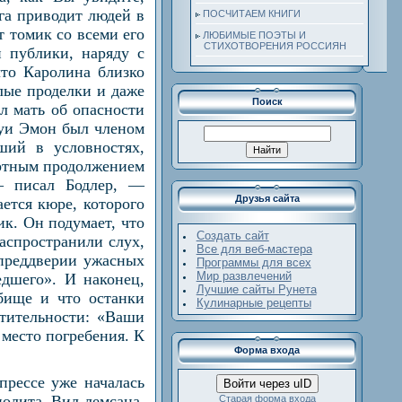
га приводит людей в
ПОСЧИТАЕМ КНИГИ
т томик со всеми его
ЛЮБИМЫЕ ПОЭТЫ И
СТИХОТВОРЕНИЯ РОССИЯН
й публики, наряду с
что Каролина близко
лые проделки и даже
Поиск
л мать об опасности
Луи Эмон был членом
вший в условностях,
ертным продолжением
— писал Бодлер, —
Друзья сайта
ается кюре, которого
ик. Он подумает, что
Создать сайт
распространили слух,
Все для веб-мастера
 преддверии ужасных
Программы для всех
Мир развлечений
едшего». И наконец,
Лучшие сайты Рунета
бище и что останки
Кулинарные рецепты
чтительности: «Ваши
место погребения. К
Форма входа
 прессе уже началась
Войти через uID
олита Вил-лемсана,
Старая форма входа