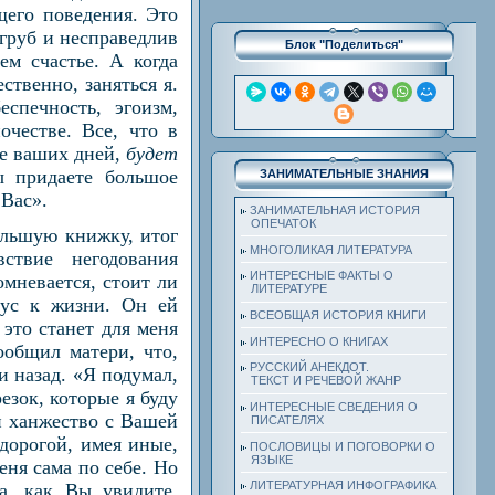
щего поведения. Это
груб и несправедлив
Блок "Поделиться"
ем счастье. А когда
ственно, заняться я.
спечность, эгоизм,
очестве. Все, что в
те ваших дней,
будет
ы придаете большое
ЗАНИМАТЕЛЬНЫЕ ЗНАНИЯ
 Вас».
ЗАНИМАТЕЛЬНАЯ ИСТОРИЯ
ОПЕЧАТОК
ольшую книжку, итог
МНОГОЛИКАЯ ЛИТЕРАТУРА
ствие негодования
ИНТЕРЕСНЫЕ ФАКТЫ О
мневается, стоит ли
ЛИТЕРАТУРЕ
кус к жизни. Он ей
ВСЕОБЩАЯ ИСТОРИЯ КНИГИ
 это станет для меня
ИНТЕРЕСНО О КНИГАХ
ообщил матери, что,
РУССКИЙ АНЕКДОТ.
и назад. «Я подумал,
ТЕКСТ И РЕЧЕВОЙ ЖАНР
езок, которые я буду
ИНТЕРЕСНЫЕ СВЕДЕНИЯ О
и ханжество с Вашей
ПИСАТЕЛЯХ
 дорогой, имея иные,
ПОСЛОВИЦЫ И ПОГОВОРКИ О
ЯЗЫКЕ
еня сама по себе. Но
ЛИТЕРАТУРНАЯ ИНФОГРАФИКА
на, как Вы увидите,