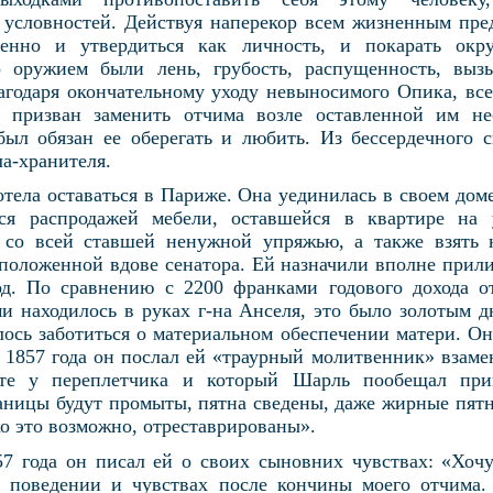
 условностей. Действуя наперекор всем жизненным пре
менно и утвердиться как личность, и покарать окр
о оружием были лень, грубость, распущенность, выз
годаря окончательному уходу невыносимого Опика, вс
н призван заменить отчима возле оставленной им н
ыл обязан ее оберегать и любить. Из бессердечного 
ла-хранителя.
отела оставаться в Париже. Она уединилась в своем до
ься распродажей мебели, оставшейся в квартире на
 со всей ставшей ненужной упряжью, а также взять 
положенной вдове сенатора. Ей назначили вполне прили
од. По сравнению с 2200 франками годового дохода от
и находилось в руках г-на Анселя, это было золотым д
лось заботиться о материальном обеспечении матери. Он
 1857 года он послал ей «траурный молитвенник» взаме
нте у переплетчика и который Шарль пообещал при
раницы будут промыты, пятна сведены, даже жирные пят
ко это возможно, отреставрированы».
7 года он писал ей о своих сыновних чувствах: «Хочу
 поведении и чувствах после кончины моего отчима.