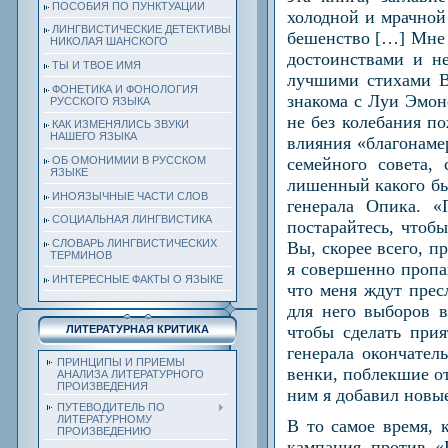
ПОСОБИЯ ПО ПУНКТУАЦИИ
холодной и мрачной
ЛИНГВИСТИЧЕСКИЕ ДЕТЕКТИВЫ
бешенство […] Мне п
НИКОЛАЯ ШАНСКОГО
достоинствами и не
ТЫ И ТВОЕ ИМЯ
лучшими стихами В.
ФОНЕТИКА И ФОНОЛОГИЯ
знакома с Луи Эмон
РУССКОГО ЯЗЫКА
не без колебания п
КАК ИЗМЕНЯЛИСЬ ЗВУКИ
НАШЕГО ЯЗЫКА
влияния «благонаме
семейного совета, 
ОБ ОМОНИМИИ В РУССКОМ
ЯЗЫКЕ
лишенный какого бы
ИНОЯЗЫЧНЫЕ ЧАСТИ СЛОВ
генерала Опика. 
СОЦИАЛЬНАЯ ЛИНГВИСТИКА
постарайтесь, чтобы
СЛОВАРЬ ЛИНГВИСТИЧЕСКИХ
Вы, скорее всего, п
ТЕРМИНОВ
я совершенно пропащ
ИНТЕРЕСНЫЕ ФАКТЫ О ЯЗЫКЕ
что меня ждут прес
для него выборов в
чтобы сделать при
ЛИТЕРАТУРНАЯ КРИТИКА
генерала окончател
ПРИНЦИПЫ И ПРИЕМЫ
венки, поблекшие о
АНАЛИЗА ЛИТЕРАТУРНОГО
ПРОИЗВЕДЕНИЯ
ним я добавил новы
ПУТЕВОДИТЕЛЬ ПО
ЛИТЕРАТУРНОМУ
В то самое время, к
ПРОИЗВЕДЕНИЮ
кампания против «