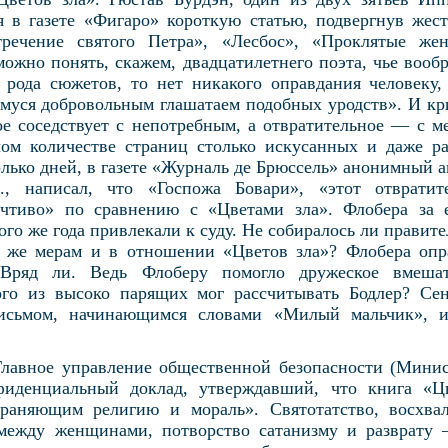
 в газете «Фигаро» короткую статью, подвергнув жес
тречение святого Петра», «Лесбос», «Проклятые ж
ожно понять, скажем, двадцатилетнего поэта, чье вообр
о рода сюжетов, то нет никакого оправдания человеку
муся добровольным глашатаем подобных уродств». И кри
ое соседствует с непотребным, а отвратительное — с м
лом количестве страниц столько искусанных и даже р
олько дней, в газете «Журналь де Брюссель» анонимный 
Z., написал, что «Госпожа Бовари», «этот отврати
 чтиво» по сравнению с «Цветами зла». Флобера за 
ого же года привлекали к суду. Не собиралось ли правите
м же мерам и в отношении «Цветов зла»? Флобера опра
 Вряд ли. Ведь Флоберу помогло дружеское вмешат
го из высоко парящих мог рассчитывать Бодлер? Сен
исьмом, начинающимся словами «Милый мальчик», и 
Главное управление общественной безопасности (Минис
фиденциальный доклад, утверждавший, что книга «Ц
храняющим религию и мораль». Святотатство, восхвал
между женщинами, потворство сатанизму и разврату 