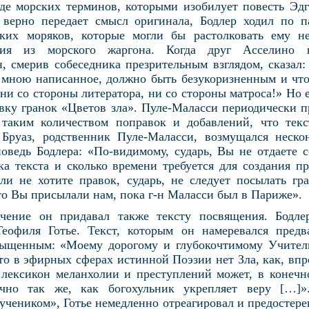
де морских терминов, которыми изобилует повесть Эд
 верно передает смысл оригинала, Бодлер ходил по п
ских моряков, которые могли бы растолковать ему н
ия из морского жаргона. Когда друг Асселино 
н, смерив собеседника презрительным взглядом, сказал:
, мною написанное, должно быть безукоризненным и что
ни со стороны литератора, ни со стороны матроса!» Но
авку гранок «Цветов зла». Пуле-Маласси периодически п
таким количеством поправок и добавлений, что тек
 Бруаз, родственник Пуле-Маласси, возмущался неско
оведь Бодлера: «По-видимому, сударь, Вы не отдаете се
ка текста и сколько времени требуется для создания пр
ли не хотите правок, сударь, не следует посылать г
что Вы присылали нам, пока г-н Маласси был в Париже».
чение он придавал также тексту посвящения. Бодле
Теофиля Готье. Текст, которым он намеревался предв
ыщенным: «Моему дорогому и глубокочтимому Учите
то в эфирных сферах истинной Поэзии нет Зла, как, впр
 лексикон меланхолии и преступлений может, в конечн
очно так же, как богохульник укрепляет веру […]»
чеником», Готье немедленно отреагировал и предостере