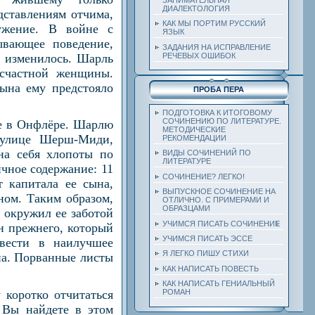
ДИАЛЕКТОЛОГИЯ
дставлениям отчима,
КАК МЫ ПОРТИМ РУССКИЙ
ужение. В войне с
ЯЗЫК
ывающее поведение,
ЗАДАНИЯ НА ИСПРАВЛЕНИЕ
е изменилось. Шарль
РЕЧЕВЫХ ОШИБОК
есчастной женщины.
сына ему предстояло
ПРОБА ПЕРА
ПОДГОТОВКА К ИТОГОВОМУ
СОЧИНЕНИЮ ПО ЛИТЕРАТУРЕ.
ме в Онфлёре. Шарлю
МЕТОДИЧЕСКИЕ
 улице Шерш-Миди,
РЕКОМЕНДАЦИИ
на себя хлопоты по
ВИДЫ СОЧИНЕНИЙ ПО
ЛИТЕРАТУРЕ
чное содержание: 11
СОЧИНЕНИЕ? ЛЕГКО!
 капитала ее сына,
ВЫПУСКНОЕ СОЧИНЕНИЕ НА
ном. Таким образом,
ОТЛИЧНО. С ПРИМЕРАМИ И
ОБРАЗЦАМИ
 окружил ее заботой
УЧИМСЯ ПИСАТЬ СОЧИНЕНИЕ
н прежнего, который
УЧИМСЯ ПИСАТЬ ЭССЕ
вести в наилучшее
Я ЛЕГКО ПИШУ СТИХИ
на. Порванные листы
КАК НАПИСАТЬ ПОВЕСТЬ
КАК НАПИСАТЬ ГЕНИАЛЬНЫЙ
 коротко отчитаться
РОМАН
 Вы найдете в этом