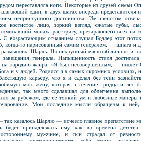
рудом переставляла ноги. Некоторые из друзей семьи О
, шагающий один, в двух шагах впереди представителя и
нием неприступного достоинства. Им шепотом отвеч
е костистое лицо, зоркий взгляд, сжатые губы, л
поминавший монаха-расстригу, презирающего всех на с
. С возрастающим отчаянием слушал Бодлер этот пото
б, когда-то нарисованный самим генералом, — шпага и д
, размышлял Шарль. Но некрупный масштаб личности п
е завещания генерала. Напыщенность стиля достигала 
о на пародию жанра. «Я был несовершенным, — пишет 
ога и у людей. Родился я в самых скромных условиях, н
блестящую карьеру, что я и сделал без тени зазнайст
любимую мою жену, которая в течение тридцати лет бы
еданная, так много сделавшая для облегчения выпол
енно за рубежом, где ее тонкий ум и любезные манеры 
 очарование. Мои последние мысли обращены к ней,
 так казалось Шарлю — исчезло главное препятствие м
ь будет принадлежать ему, как во времена детства.
постороннему мужчине, и сын страдал от ревности
ыходками противопоставить себя этому человек