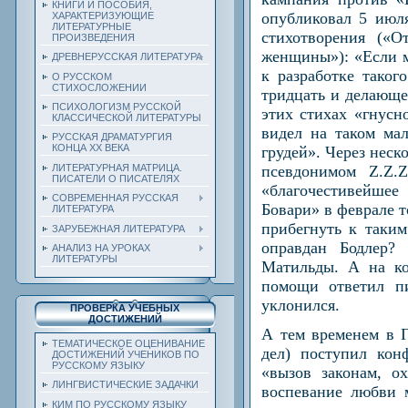
КНИГИ И ПОСОБИЯ,
опубликовал 5 июля
ХАРАКТЕРИЗУЮЩИЕ
ЛИТЕРАТУРНЫЕ
стихотворения («О
ПРОИЗВЕДЕНИЯ
женщины»): «Если м
ДРЕВНЕРУССКАЯ ЛИТЕРАТУРА
к разработке таког
О РУССКОМ
СТИХОСЛОЖЕНИИ
тридцать и делающе
ПСИХОЛОГИЗМ РУССКОЙ
этих стихах «гнусн
КЛАССИЧЕСКОЙ ЛИТЕРАТУРЫ
видел на таком ма
РУССКАЯ ДРАМАТУРГИЯ
КОНЦА ХХ ВЕКА
грудей». Через неск
ЛИТЕРАТУРНАЯ МАТРИЦА.
псевдонимом Z.Z.
ПИСАТЕЛИ О ПИСАТЕЛЯХ
«благочестивейшее
СОВРЕМЕННАЯ РУССКАЯ
Бовари» в феврале т
ЛИТЕРАТУРА
прибегнуть к таки
ЗАРУБЕЖНАЯ ЛИТЕРАТУРА
оправдан Бодлер?
АНАЛИЗ НА УРОКАХ
ЛИТЕРАТУРЫ
Матильды. А на ко
помощи ответил п
уклонился.
ПРОВЕРКА УЧЕБНЫХ
ДОСТИЖЕНИЙ
А тем временем в 
ТЕМАТИЧЕСКОЕ ОЦЕНИВАНИЕ
дел) поступил кон
ДОСТИЖЕНИЙ УЧЕНИКОВ ПО
РУССКОМУ ЯЗЫКУ
«вызов законам, о
ЛИНГВИСТИЧЕСКИЕ ЗАДАЧКИ
воспевание любви 
КИМ ПО РУССКОМУ ЯЗЫКУ