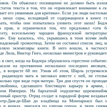
овок. Он объяснил: посвящение не должно быть излож
статок текста в том, что он «привлекает внимание к с
лает его уязвимым для критики». Если уж люди настольк
ь запах серы, исходящий от содержащихся в книге ст
ать, чтобы они попытались уловить этот запах! Бодл
га прав, и ограничился тем, что предложил «эти б
оэту, всесильному чародею французской литературы
ия». Ему казалось, что, укрывшись в тени всеми люб
 надежный громоотвод. Затем он составил список лиц, 
авляло экземпляры книги. В него вошли, в частност
де Лиль, Виктор Гюго, несколько министров и руководит
в свет, когда на Бодлера обрушилось горестное событие:
асали на протяжении нескольких последних месяцев,
, в возрасте 68 лег. Узнав об этом, Шарль устремилс
рыдающую мать и заплакал вместе с ней, не столько,
колько при виде горя матери. Три дня спустя он провод
покойника, сделавшего блестящую карьеру в армии,
ром Империи. На бархатной подушечке церемонийме
енный оркестр. Отряд солдат в парадной форме воздавал
отр-Дам-де-Шан до кладбища на Монпарнасе был не
х и венках, двигался по улицам города, и люди сним