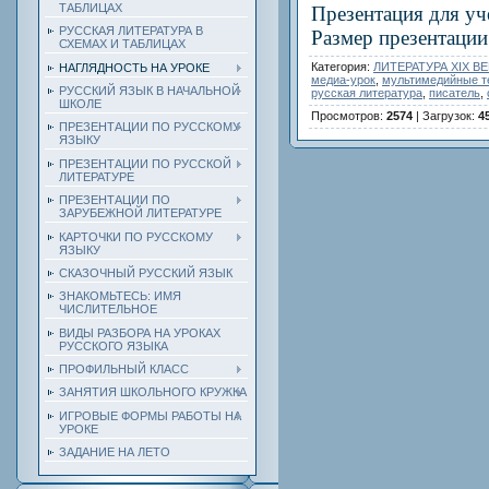
ТАБЛИЦАХ
Презентация для уче
РУССКАЯ ЛИТЕРАТУРА В
Размер презентации
СХЕМАХ И ТАБЛИЦАХ
Категория
:
ЛИТЕРАТУРА ХIХ ВЕ
НАГЛЯДНОСТЬ НА УРОКЕ
медиа-урок
,
мультимедийные те
РУССКИЙ ЯЗЫК В НАЧАЛЬНОЙ
русская литература
,
писатель
,
ШКОЛЕ
Просмотров
:
2574
|
Загрузок
:
4
ПРЕЗЕНТАЦИИ ПО РУССКОМУ
ЯЗЫКУ
ПРЕЗЕНТАЦИИ ПО РУССКОЙ
ЛИТЕРАТУРЕ
ПРЕЗЕНТАЦИИ ПО
ЗАРУБЕЖНОЙ ЛИТЕРАТУРЕ
КАРТОЧКИ ПО РУССКОМУ
ЯЗЫКУ
СКАЗОЧНЫЙ РУССКИЙ ЯЗЫК
ЗНАКОМЬТЕСЬ: ИМЯ
ЧИСЛИТЕЛЬНОЕ
ВИДЫ РАЗБОРА НА УРОКАХ
РУССКОГО ЯЗЫКА
ПРОФИЛЬНЫЙ КЛАСС
ЗАНЯТИЯ ШКОЛЬНОГО КРУЖКА
ИГРОВЫЕ ФОРМЫ РАБОТЫ НА
УРОКЕ
ЗАДАНИЕ НА ЛЕТО