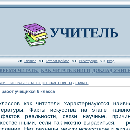
УЧИТЕЛЬ
Главная
Каталог файлов
Регистрация
Вход
ВРЕМЯ ЧИТАТЬ!
КАК ЧИТАТЬ КНИГИ
ДОКЛАД УЧИТ
НИЕ ЛИТЕРАТУРЫ. МЕТОДИЧЕСКИЕ СОВЕТЫ
»
6 КЛАСС
работ учащихся 6 класса
ассов как читатели характеризуются наивно
тературы. Факты искусства на этапе наивн
фактов реальности, связи научные, причин
жественными, если так можно выразиться, — р
ысление. Нет разницы между искусством и жизнь