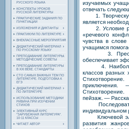
изучаемых учащи
РУССКОГО ЯЗЫКА
отвечать следую
КОНСПЕКТЫ УРОКОВ
РУССКОЙ ЛИТЕРАТУРЫ
1. Творческую р
ПРАКТИЧЕСКИЕ ЗАДАНИЯ ПО
является необхо
ПУНКТУАЦИИ
2. Условие раз
ИЗЛОЖЕНИЯ И ДИКТАНТЫ
«речевого конфл
ПРАКТИКУМ ПО ЛИТЕРАТУРЕ
чувства в слове
ВНЕКЛАССНЫЕ МЕРОПРИЯТИЯ
учащимся помогае
ДИДАКТИЧЕСКИЙ МАТЕРИАЛ
ПО РУССКОМУ ЯЗЫКУ
3. Преоблада
ПРЕПОДАВАНИЕ ЛИТЕРАТУРЫ.
обеспечивает эфф
МЕТОДИЧЕСКИЕ СОВЕТЫ
4. Наиболее о
ПРЕПОДАВАНИЕ ЛИТЕРАТУРЫ
В XXI ВЕКЕ. СТАНДАРТЫ
классов разных 
СТО САМЫХ ВАЖНЫХ ТЕМ ПО
Стихотворение.
ЛИТЕРАТУРЕ. ПОДГОТОВКА К
ЕГЭ
приключения.
ДИДАКТИЧЕСКИЙ МАТЕРИАЛ
Стихотворение
ПО ЛИТЕРАТУРЕ
пейзаж. — Расска
ИСПОЛЬЗОВАНИЕ МЕТОДИКИ
РИВИНА ПРИ ИЗУЧЕНИИ
Последовательн
СТИХОВ
индивидуальном р
ЭЛЕКТИВНЫЙ КУРС
"ЗАРУБЕЖНАЯ ЛИТЕРАТУРА".
Ключевой элеме
10-11 КЛАССЫ
развития жанро
ЧИТАЕТ АВТОР