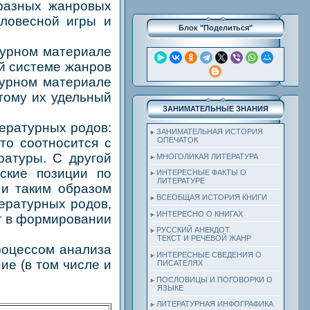
 разных жанровых
словесной игры и
Блок "Поделиться"
урном материале
ей системе жанров
турном материале
тому их удельный
ЗАНИМАТЕЛЬНЫЕ ЗНАНИЯ
ературных родов:
ЗАНИМАТЕЛЬНАЯ ИСТОРИЯ
то соотносится с
ОПЕЧАТОК
ратуры. С другой
МНОГОЛИКАЯ ЛИТЕРАТУРА
ские позиции по
ИНТЕРЕСНЫЕ ФАКТЫ О
ЛИТЕРАТУРЕ
 и таким образом
ВСЕОБЩАЯ ИСТОРИЯ КНИГИ
ературных родов,
ИНТЕРЕСНО О КНИГАХ
ет в формировании
РУССКИЙ АНЕКДОТ.
ТЕКСТ И РЕЧЕВОЙ ЖАНР
оцессом анализа
ИНТЕРЕСНЫЕ СВЕДЕНИЯ О
ие (в том числе и
ПИСАТЕЛЯХ
ПОСЛОВИЦЫ И ПОГОВОРКИ О
ЯЗЫКЕ
ЛИТЕРАТУРНАЯ ИНФОГРАФИКА