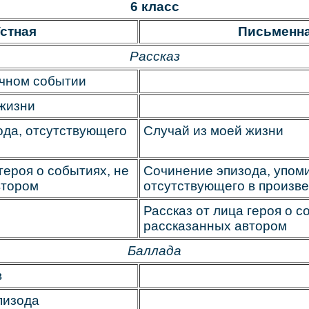
6 класс
стная
Письменн
Рассказ
ычном событии
 жизни
ода, отсутствующего
Случай из моей жизни
героя о событиях, не
Сочинение эпизода, упом
втором
отсутствующего в произв
Рассказ от лица героя о с
рассказанных автором
Баллада
в
пизода