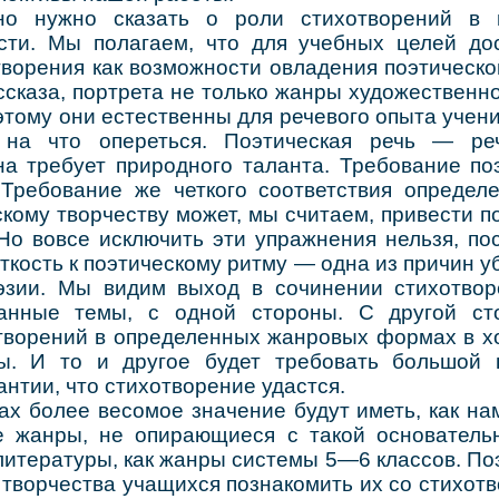
но сказать о роли стихотворений в н
сти. Мы полагаем, что для учебных целей до
ворения как возможности овладения поэтическо
ссказа, портрета не только жанры художественн
этому они естественны для речевого опыта учени
на что опереться. Поэтическая речь — ре
на требует природного таланта. Требование по
 Требование же четкого соответствия определ
кому творчеству может, мы считаем, привести п
о вовсе исключить эти упражнения нельзя, пос
ткость к поэтическому ритму — одна из причин 
эзии. Мы видим выход в сочинении стихотво
нные темы, с одной стороны. С другой ст
творений в определенных жанровых формах в хо
ы. И то и другое будет требовать большой 
антии, что стихотворение удастся.
олее весомое значение будут иметь, как нам
е жанры, не опирающиеся с такой основател
литературы, как жанры системы 5—6 классов. По
творчества учащихся познакомить их со стихотв