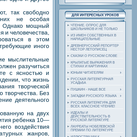
, так свободно
ДЛЯ ИНТЕРЕСНЫХ УРОКОВ
 них не особая
и. Однако мощный
ЧТЕНИЕ. ОПРОС ДЛЯ
ШКОЛЬНИКОВ И НЕ ТОЛЬКО
я и человечества,
ИЗ ИМЕН СОБСТВЕННЫХ В
роваться в этом
НАРИЦАТЕЛЬНЫЕ
 требующие иного
ДРЕВНЕРУССКИЙ РЕПОРТЕР
НЕСТОР ЛЕТОПИСЕЦ
СКАЗКИ О РУССКОМ СЛОВЕ
ие мыслительные
КРЫЛАТЫЕ ВЫРАЖЕНИЯ В
олжен разучиться
СТИХАХ И КАРТИНКАХ
сте с ясностью и
ЮНЫМ ЧИТАТЕЛЯМ
ждении, что жизнь
РУССКАЯ ЛИТЕРАТУРНАЯ
УСАДЬБА
ания творческой
ПУШКИН - НАШЕ ВСЕ
о творчества. Без
ЗАГАДКИ РУССКОГО ЯЗЫКА
ение деятельного
РУССКАЯ ЛИТЕРАТУРА ДЛЯ
ВСЕХ. КЛАССНОЕ ЧТЕНИЕ!
ованную на двух
ИДЕАЛЫ И
ДЕЙСТВИТЕЛЬНОСТЬ В
вития ребенка 10—
РУССКОЙ ЛИТЕРАТУРЕ
него воздействия
ЛАУРЕАТЫ НОБЕЛЕВСКОЙ
ПРЕМИИ ПО ЛИТЕРАТУРЕ
атурных жанров,
ИЛЛЮСТРАЦИИ К