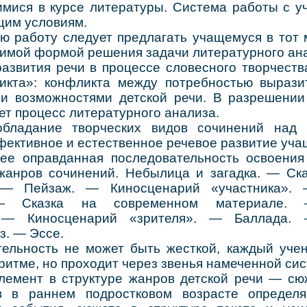
мися в курсе литературы. Система работы с 
щим условиям.
аботу следует предлагать учащемуся в тот м
димой формой решения задачи литературного ан
вития речи в процессе словесного творчеств
икта»: конфликта между потребностью выраз
 и возможностями детской речи. В разрешении
т процесс литературного анализа.
ние творческих видов сочинений над ре
ективное и естественное речевое развитие уча
правданная последовательность освоения
жанров сочинений. Небылица и загадка. — Ск
 — Пейзаж. — Киносценарий «участника».
 — Сказка на современном материале.
. — Киносценарий «зрителя». — Баллада. 
з. — Эссе.
ость не может быть жесткой, каждый учени
итме, но проходит через звенья намеченной си
нт в структуре жанров детской речи — сюж
в в раннем подростковом возрасте определя