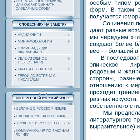
НЕПРАВИЛЬНЫЕ ПРАВИЛА,
особым типом ре
ИЛИ КАК ЗАПОМИНАТЬ
форм. В таком с
СЛОВАРНЫЕ СЛОВА
получается юмори
Сочинения по л
СЛОВЕСНИКУ НА ЗАМЕТКУ
дают разные возм
АУДИОКНИГИ
мы чередуем эти
МИР ФРАЗЕОЛОГИИ
создают более б
ОЛИМПИАДЫ ДЛЯ
вес — больший в 
ШКОЛЬНИКОВ
В последователь
УВЛЕКАТЕЛЬНОЕ
ЯЗЫКОЗНАНИЕ
эпическое — лир
РАБОТА С ТЕКСТОМ
родовым и жанро
ГЕРОИ ДО ВСТРЕЧИ С
стороны, разны
ПИСАТЕЛЕМ
отношению к мир
проходит тренин
разных искусств.
ИНТЕРЕСНЫЙ РУССКИЙ ЯЗЫК
собственного сти
ВЕЛИКИЕ О РУССКОМ ЯЗЫКЕ
Мы предполагае
СЛОВАРИ РУССКОГО ЯЗЫКА
литературного пр
ТРУДНОСТИ РУССКОГО ЯЗЫКА
выразительное) и
КОММУНИКАЦИЯ ПО ЗАКОНАМ
ЛОГИКИ