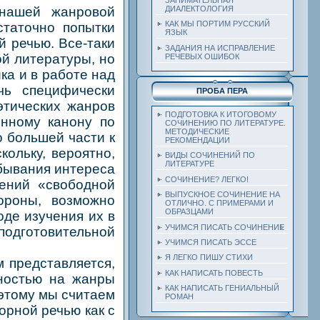
ашей жанровой
ДИАЛЕКТОЛОГИЯ
КАК МЫ ПОРТИМ РУССКИЙ
статочно попытки
ЯЗЫК
й речью. Все-таки
ЗАДАНИЯ НА ИСПРАВЛЕНИЕ
ой литературы, но
РЕЧЕВЫХ ОШИБОК
ка и в работе над
чь специфически
ПРОБА ПЕРА
этических жанров
ПОДГОТОВКА К ИТОГОВОМУ
енному канону по
СОЧИНЕНИЮ ПО ЛИТЕРАТУРЕ.
МЕТОДИЧЕСКИЕ
о большей части к
РЕКОМЕНДАЦИИ
кольку, вероятно,
ВИДЫ СОЧИНЕНИЙ ПО
ЛИТЕРАТУРЕ
убывания интереса
СОЧИНЕНИЕ? ЛЕГКО!
рений «свободной
ВЫПУСКНОЕ СОЧИНЕНИЕ НА
ороны, возможно
ОТЛИЧНО. С ПРИМЕРАМИ И
ОБРАЗЦАМИ
де изучения их в
УЧИМСЯ ПИСАТЬ СОЧИНЕНИЕ
подготовительной
УЧИМСЯ ПИСАТЬ ЭССЕ
Я ЛЕГКО ПИШУ СТИХИ
 представляется,
КАК НАПИСАТЬ ПОВЕСТЬ
ьностью на жанры
КАК НАПИСАТЬ ГЕНИАЛЬНЫЙ
этому мы считаем
РОМАН
орной речью как с