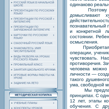
РУССКИЙ ЯЗЫК В НАЧАЛЬНОЙ
одинаково реальн
ШКОЛЕ
Поэтому учени
ПРЕЗЕНТАЦИИ ПО РУССКОМУ
ЯЗЫКУ
домысливают х
ПРЕЗЕНТАЦИИ ПО РУССКОЙ
действительност
ЛИТЕРАТУРЕ
познавательный п
ПРЕЗЕНТАЦИИ ПО
ЗАРУБЕЖНОЙ ЛИТЕРАТУРЕ
и конкретной л
КАРТОЧКИ ПО РУССКОМУ
состоянии. Ребе
ЯЗЫКУ
осмысления.
СКАЗОЧНЫЙ РУССКИЙ ЯЗЫК
Приобретая нов
ЗНАКОМЬТЕСЬ: ИМЯ
ЧИСЛИТЕЛЬНОЕ
операции, учени
ВИДЫ РАЗБОРА НА УРОКАХ
чувствовать. На
РУССКОГО ЯЗЫКА
противоречия. За
ПРОФИЛЬНЫЙ КЛАСС
человека можно
ЗАНЯТИЯ ШКОЛЬНОГО КРУЖКА
личности — созда
ИГРОВЫЕ ФОРМЫ РАБОТЫ НА
УРОКЕ
такого душевног
ЗАДАНИЕ НА ЛЕТО
ума, свободной м
Мы предлагаем 
принципах. С одн
МЕТОДИЧЕСКАЯ КОПИЛКА
12 лет, этапы к
УЧЕБНЫЕ ПЛАНЫ
обучения. С др
КОНСПЕКТЫ УРОКОВ