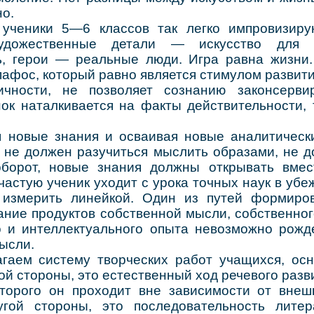
о.
ки 5—6 классов так легко импровизируют
удожественные детали — искусство для
ь, герои — реальные люди. Игра равна жизн
афос, который равно является стимулом развити
ичности, не позволяет сознанию законсерви
нок наталкивается на факты действительности,
ые знания и осваивая новые аналитическ
к не должен разучиться мыслить образами, не д
оборот, новые знания должны открывать вме
частую ученик уходит с урока точных наук в убе
 измерить линейкой. Один из путей формиров
ние продуктов собственной мысли, собственног
о и интеллектуального опыта невозможно рожд
ысли.
систему творческих работ учащихся, осн
ой стороны, это естественный ход речевого раз
оторого он проходит вне зависимости от внеш
угой стороны, это последовательность литер