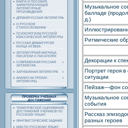
КНИГИ И ПОСОБИЯ,
ХАРАКТЕРИЗУЮЩИЕ
Музыкальное со
ЛИТЕРАТУРНЫЕ
балладе (продол
ПРОИЗВЕДЕНИЯ
ДРЕВНЕРУССКАЯ ЛИТЕРАТУРА
д.)
О РУССКОМ
СТИХОСЛОЖЕНИИ
Иллюстрирован
ПСИХОЛОГИЗМ РУССКОЙ
КЛАССИЧЕСКОЙ ЛИТЕРАТУРЫ
Ритмические об
РУССКАЯ ДРАМАТУРГИЯ
КОНЦА ХХ ВЕКА
ЛИТЕРАТУРНАЯ МАТРИЦА.
ПИСАТЕЛИ О ПИСАТЕЛЯХ
Декорации к спе
СОВРЕМЕННАЯ РУССКАЯ
ЛИТЕРАТУРА
Портрет героя в
ЗАРУБЕЖНАЯ ЛИТЕРАТУРА
ситуации
АНАЛИЗ НА УРОКАХ
ЛИТЕРАТУРЫ
Пейзаж—фон со
Музыкальное с
ПРОВЕРКА УЧЕБНЫХ
ДОСТИЖЕНИЙ
события
ТЕМАТИЧЕСКОЕ ОЦЕНИВАНИЕ
ДОСТИЖЕНИЙ УЧЕНИКОВ ПО
Рассказ эпизодо
РУССКОМУ ЯЗЫКУ
разных героев
ЛИНГВИСТИЧЕСКИЕ ЗАДАЧКИ
КИМ ПО РУССКОМУ ЯЗЫКУ