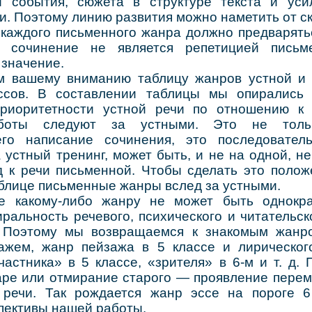
и события, сюжета в структуре текста и уси
и. Поэтому линию развития можно наметить от ска
ждого письменного жанра должно предварятьс
е сочинение не является репетицией письм
 значение.
шему вниманию таблицу жанров устной и п
ссов. В составлении таблицы мы опирались
приоритетности устной речи по отношению к 
боты следуют за устными. Это не толь
его написание сочинения, это последовател
 устный тренинг, может быть, и не на одной, не
 к речи письменной. Чтобы сделать это поло
аблице письменные жанры вслед за устными.
му-либо жанру не может быть однократ
ральность речевого, психического и читательск
. Поэтому мы возвращаемся к знакомым жан
ажем, жанр пейзажа в 5 классе и лирическог
астника» в 5 классе, «зрителя» в 6-м и т. д.
аре или отмирание старого — проявление перем
речи. Так рождается жанр эссе на пороге 6
пективы нашей работы.