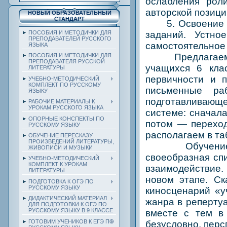
ослабления рол
авторской позици
НОВЫЙ ОБРАЗОВАТЕЛЬНЫЙ
СТАНДАРТ
5. Освоение ка
заданий. Устно
ПОСОБИЯ И МЕТОДИЧКИ ДЛЯ
ПРЕПОДАВАТЕЛЕЙ РУССКОГО
самостоятельное
ЯЗЫКА
Предлагаем ва
ПОСОБИЯ И МЕТОДИЧКИ ДЛЯ
ПРЕПОДАВАТЕЛЯ РУССКОЙ
учащихся 6 кла
ЛИТЕРАТУРЫ
первичности и 
УЧЕБНО-МЕТОДИЧЕСКИЙ
КОМПЛЕКТ ПО РУССКОМУ
письменные ра
ЯЗЫКУ
подготавливающ
РАБОЧИЕ МАТЕРИАЛЫ К
УРОКАМ РУССКОГО ЯЗЫКА
системе: сначала
ОПОРНЫЕ КОНСПЕКТЫ ПО
потом — переход
РУССКОМУ ЯЗЫКУ
располагаем в т
ОБУЧЕНИЕ ПЕРЕСКАЗУ
ПРОИЗВЕДЕНИЙ ЛИТЕРАТУРЫ,
Обучение како
ЖИВОПИСИ И МУЗЫКИ
своеобразная спи
УЧЕБНО-МЕТОДИЧЕСКИЙ
КОМПЛЕКТ К УРОКАМ
взаимодействие
ЛИТЕРАТУРЫ
новом этапе. Ск
ПОДГОТОВКА К ОГЭ ПО
РУССКОМУ ЯЗЫКУ
киносценарий «уч
ДИДАКТИЧЕСКИЙ МАТЕРИАЛ
жанра в реперту
ДЛЯ ПОДГОТОВКИ К ОГЭ ПО
РУССКОМУ ЯЗЫКУ В 9 КЛАССЕ
вместе с тем в 
ГОТОВИМ УЧЕНИКОВ К ЕГЭ ПО
безусловно, перс