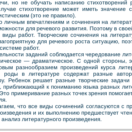
чи, но не обучать написанию стихотворений
лучае стихотворение может иметь значение 
стическим (это не правило).
ичным впечатлениям и сочинения на литерат
ожности для речевого развития. Поэтому в сво
 виды работ. Творческие сочинения на литера
лагоприятную для речевого роста ситуацию, поэ
системе работ.
ности заданий соблюдается чередование лит
ическое — драматическое. С одной стороны, э
вым разнообразием произведений курса лите
е роды в литературе содержат разные автор
у. Ребенок решает разные творческие задачи
г, приближающий к пониманию языка разных лит
 Это примеривание разных точек зрения помога
ля.
м, что все виды сочинений согласуются с пр
оизведения и их выполнению предшествует чтен
 анализ литературного произведения.