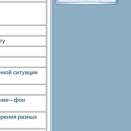
ту
нной ситуации
ение—фон
 зрения разных