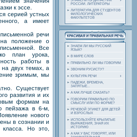
лением значения
РОССИИ. ЛИТЕРАТОРЫ
зки к эссе.
ЛИТЕРАТУРА ДЛЯ СТУДЕНТОВ
я серией устных
ФИЛОЛОГИЧЕСКИХ
ФАКУЛЬТЕТОВ
енного, а имеет
исьменной речи
КРАСИВАЯ И ПРАВИЛЬНАЯ РЕЧЬ
 на положение о
ЗНАЕМ ЛИ МЫ РУССКИЙ
письменной. Все
ЯЗЫК?
ко план урока,
В МИРЕ СЛОВ
ьность работы в
ПРАВИЛЬНО ЛИ МЫ ГОВОРИМ
 на двух темах, а
ЗВОНИМ РУСИСТУ?
жение зримым, мы
КУЛЬТУРА РЕЧИ
ПАДЕЖИ, ВРЕМЕНА,
ЗАПЯТЫЕ...
но. Существует
А КАК ЛУЧШЕ СКАЗАТЬ?
ого развития и их
ГОВОРИМ ПРАВИЛЬНО ПО
ровым формам на
СМЫСЛУ ИЛИ ПО ФОРМЕ?
о пейзажа в 6-м,
РЕЧЕВОЙ ЭТИКЕТ ДЛЯ ДЕТЕЙ
И ВЗРОСЛЫХ
 Появление нового
ИСПОЛЬЗУЙТЕ КРЫЛАТЫЕ
ены в сознании и
ВЫРАЖЕНИЯ, ЗНАЯ ИХ
ИСТОРИЮ
 класса. Но это,
А КАК У ВАС ГОВОРЯТ, ИЛИ
ЗАНИМАТЕЛЬНАЯ