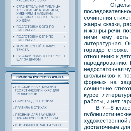
РУССКОМУ ЯЗЫКУ
Отдельно нуж
СРАВНИТЕЛЬНАЯ ТАБЛИЦА
последовательно
ТРЕБОВАНИЙ К ЗНАНИЯМ,
УМЕНИЯМ И НАВЫКАМ
сочинения стихот
УЧАЩИХСЯ ПО ЛИТЕРАТУРЕ
ХIХ ВЕКА
жанры сказки, ра
ПОДГОТОВКА К ОГЭ ПО
и жанры речи, по
ЛИТЕРАТУРЕ
ними ему есть 
ПОДГОТОВКА К ЕГЭ ПО
ЛИТЕРАТУРЕ
литературная. О
КОМПЛЕКСНЫЙ АНАЛИЗ
гораздо строже.
ТЕКСТА
отношению к детс
РУССКИЙ ЯЗЫК. К ПЯТЕРКЕ
ШАГ ЗА ШАГОМ
пародированию. Н
недостаточная чу
школьников к по
ПРАВИЛА РУССКОГО ЯЗЫКА
формы» на зада
РУССКИЙ ЯЗЫК: КРАТКИЙ
сочинение стихо
ТЕОРЕТИЧЕСКИЙ КУРС ДЛЯ
курсе литератур
ШКОЛЬНИКОВ
работы, и нет гар
ПАМЯТКА ДЛЯ УЧЕНИКА
В 7—8 классах б
ПРАВИЛА В СТИХАХ
публицистически
ПЕСЕНКИ ДЛЯ ЗАУЧИВАЯ
ПРАВИЛ РУССКОГО ЯЗЫКА
художественной 
ИНОЯЗЫЧНЫЕ ЧАСТИ СЛОВ
достаточным для 