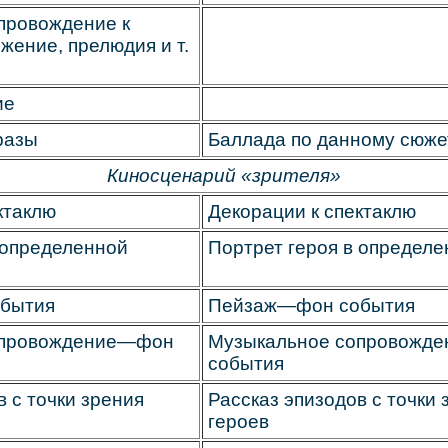
провождение к
жение, прелюдия и т.
ие
разы
Баллада по данному сюже
Киносценарий «зрителя»
ктаклю
Декорации к спектаклю
 определенной
Портрет героя в определе
бытия
Пейзаж—фон события
опровождение—фон
Музыкальное сопровожд
события
в с точки зрения
Рассказ эпизодов с точки
героев