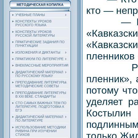
МЕТОДИЧЕСКАЯ КОПИЛКА
кто — неп
УЧЕБНЫЕ ПЛАНЫ
— Почем
КОНСПЕКТЫ УРОКОВ
РУССКОГО ЯЗЫКА
«Кавказ
КОНСПЕКТЫ УРОКОВ
РУССКОЙ ЛИТЕРАТУРЫ
«Кавказ
ПРАКТИЧЕСКИЕ ЗАДАНИЯ ПО
ПУНКТУАЦИИ
ИЗЛОЖЕНИЯ И ДИКТАНТЫ
пленников
ПРАКТИКУМ ПО ЛИТЕРАТУРЕ
Рассказ
ВНЕКЛАССНЫЕ МЕРОПРИЯТИЯ
ДИДАКТИЧЕСКИЙ МАТЕРИАЛ
пленник», 
ПО РУССКОМУ ЯЗЫКУ
ПРЕПОДАВАНИЕ ЛИТЕРАТУРЫ.
МЕТОДИЧЕСКИЕ СОВЕТЫ
потому что
ПРЕПОДАВАНИЕ ЛИТЕРАТУРЫ
В XXI ВЕКЕ. СТАНДАРТЫ
уделяет р
СТО САМЫХ ВАЖНЫХ ТЕМ ПО
ЛИТЕРАТУРЕ. ПОДГОТОВКА К
Костылин
ЕГЭ
ДИДАКТИЧЕСКИЙ МАТЕРИАЛ
ПО ЛИТЕРАТУРЕ
подлинны
ИСПОЛЬЗОВАНИЕ МЕТОДИКИ
РИВИНА ПРИ ИЗУЧЕНИИ
только Жи
СТИХОВ