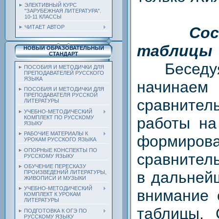
ЭЛЕКТИВНЫЙ КУРС
"ЗАРУБЕЖНАЯ ЛИТЕРАТУРА".
10-11 КЛАССЫ
Сос
ЧИТАЕТ АВТОР
таблицы
НОВЫЙ ОБРАЗОВАТЕЛЬНЫЙ
СТАНДАРТ
Беседуя 
ПОСОБИЯ И МЕТОДИЧКИ ДЛЯ
ПРЕПОДАВАТЕЛЕЙ РУССКОГО
ЯЗЫКА
начина
ПОСОБИЯ И МЕТОДИЧКИ ДЛЯ
ПРЕПОДАВАТЕЛЯ РУССКОЙ
сравнител
ЛИТЕРАТУРЫ
УЧЕБНО-МЕТОДИЧЕСКИЙ
работы на
КОМПЛЕКТ ПО РУССКОМУ
ЯЗЫКУ
РАБОЧИЕ МАТЕРИАЛЫ К
формиров
УРОКАМ РУССКОГО ЯЗЫКА
ОПОРНЫЕ КОНСПЕКТЫ ПО
сравнител
РУССКОМУ ЯЗЫКУ
ОБУЧЕНИЕ ПЕРЕСКАЗУ
в дальней
ПРОИЗВЕДЕНИЙ ЛИТЕРАТУРЫ,
ЖИВОПИСИ И МУЗЫКИ
УЧЕБНО-МЕТОДИЧЕСКИЙ
внимание 
КОМПЛЕКТ К УРОКАМ
ЛИТЕРАТУРЫ
таблицы. 
ПОДГОТОВКА К ОГЭ ПО
РУССКОМУ ЯЗЫКУ