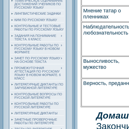
ТЕМАТИЧЕСКОЕ ОЦЕНИВАНИЕ
ДОСТИЖЕНИЙ УЧЕНИКОВ ПО
РУССКОМУ ЯЗЫКУ
Мнение татар о
ЛИНГВИСТИЧЕСКИЕ ЗАДАЧКИ
пленниках
КИМ ПО РУССКОМУ ЯЗЫКУ
Наблюдательность
КОНТРОЛЬНЫЕ И ТЕСТОВЫЕ
РАБОТЫ ПО РУССКОМУ ЯЗЫКУ
любознательность
ЗАДАНИЯ НА ПОНИМАНИЕ
ТЕКСТА. 6 КЛАСС
КОНТРОЛЬНЫЕ РАБОТЫ ПО
РУССКОМУ ЯЗЫКУ В НОВОМ
ФОРМАТЕ
ЗАЧЕТ ПО РУССКОМУ ЯЗЫКУ
Выносливость,
НА ОСНОВЕ ТЕКСТА
мужество
ПРОМЕЖУТОЧНАЯ
АТТЕСТАЦИЯ ПО РУССКОМУ
ЯЗЫКУ В НОВОМ ФОРМАТЕ. 6
КЛАСС
Верность, преданн
ЛИТЕРАТУРНЫЕ ДИКТАНТЫ ПО
ЗАРУБЕЖНОЙ ЛИТЕРАТУРЕ
КОНТРОЛЬНЫЕ ВОПРОСЫ ПО
РУССКОЙ ЛИТЕРАТУРЕ
КОНТРОЛЬНЫЕ РАБОТЫ ПО
РУССКОЙ ЛИТЕРАТУРЕ
Домаш
ЛИТЕРАТУРНЫЕ ДИКТАНТЫ
ЗАЧЕТНЫЕ ПРОВЕРОЧНЫЕ
Закончить
РАБОТЫ ПО ЛИТЕРАТУРЕ