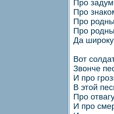
Про задум
Про знако
Про родны
Про родны
Да широку
Вот солдат
Звонче пе
И про гро
В этой пес
Про отваг
И про сме