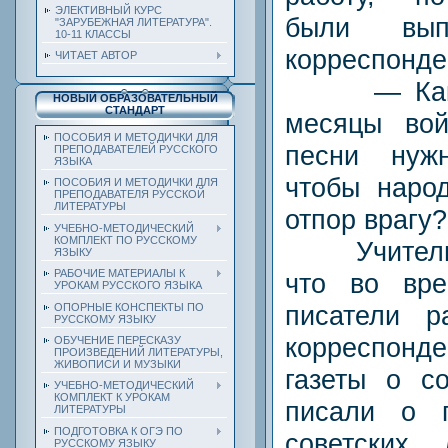
ЭЛЕКТИВНЫЙ КУРС
были вып
"ЗАРУБЕЖНАЯ ЛИТЕРАТУРА".
10-11 КЛАССЫ
корреспонд
ЧИТАЕТ АВТОР
— Каким
НОВЫЙ ОБРАЗОВАТЕЛЬНЫЙ
СТАНДАРТ
месяцы вой
ПОСОБИЯ И МЕТОДИЧКИ ДЛЯ
песни нуж
ПРЕПОДАВАТЕЛЕЙ РУССКОГО
ЯЗЫКА
чтобы наро
ПОСОБИЯ И МЕТОДИЧКИ ДЛЯ
ПРЕПОДАВАТЕЛЯ РУССКОЙ
ЛИТЕРАТУРЫ
отпор врагу?
УЧЕБНО-МЕТОДИЧЕСКИЙ
КОМПЛЕКТ ПО РУССКОМУ
Учитель р
ЯЗЫКУ
РАБОЧИЕ МАТЕРИАЛЫ К
что во вр
УРОКАМ РУССКОГО ЯЗЫКА
писатели р
ОПОРНЫЕ КОНСПЕКТЫ ПО
РУССКОМУ ЯЗЫКУ
корреспонде
ОБУЧЕНИЕ ПЕРЕСКАЗУ
ПРОИЗВЕДЕНИЙ ЛИТЕРАТУРЫ,
ЖИВОПИСИ И МУЗЫКИ
газеты о с
УЧЕБНО-МЕТОДИЧЕСКИЙ
КОМПЛЕКТ К УРОКАМ
писали о 
ЛИТЕРАТУРЫ
ПОДГОТОВКА К ОГЭ ПО
советских
РУССКОМУ ЯЗЫКУ