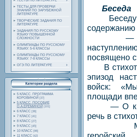
ТЕСТЫ ПО ЛИТЕРАТУРЕ
Беседа
ТЕСТЫ ДЛЯ ПРОВЕРКИ
ЗНАНИЙ ПО ЗАРУБЕЖНОЙ
ЛИТЕРАТУРЕ
Беседуем 
ТВОРЧЕСКИЕ ЗАДАНИЯ ПО
ЛИТЕРАТУРЕ
содержанию 
ЗАДАНИЯ ПО РУССКОМУ
ЯЗЫКУ ПОВЫШЕННОЙ
— Отст
СЛОЖНОСТИ
ОЛИМПИАДЫ ПО РУССКОМУ
наступлени
ЯЗЫКУ. 5-6 КЛАССЫ
посвящено с
ОЛИМПИАДЫ ПО РУССКОМУ
ЯЗЫКУ. 7-8 КЛАССЫ
В стихотв
ОГЭ ПО ЛИТЕРАТУРЕ
эпизод наст
Категории раздела
войск: «М
площади впе
5 КЛАСС. ПРОГРАММА
КОРОВИНОЙ
[37]
5 КЛАСС. ПОСОБИЕ
— О како
О.А.ЕРЕМИНОЙ
[101]
6 КЛАСС
[36]
речь в стих
7 КЛАСС
[41]
8 КЛАСС
[27]
Мальчи
9 КЛАСС
[45]
10 КЛАСС
[96]
геройский
11 КЛАСС
[42]