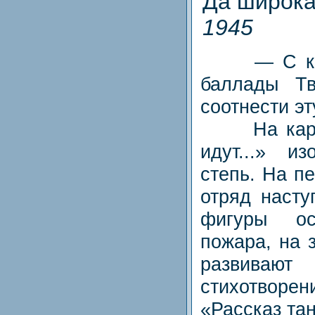
Да широка
1945
— С каки
баллады Тв
соотнести эт
На картин
идут...» и
степь. На п
отряд насту
фигуры ос
пожара, на 
развива
стихотворе
«Рассказ тан