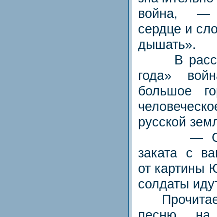
война, —
сердце и сл
дышать».
В рассказ
года» вой
большое г
человеческо
русской зем
— Сравн
заката с в
от картины 
солдаты идут
Прочитаем
песню на