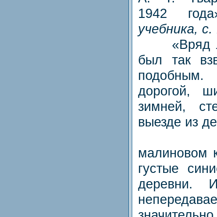
1942 го
учебника, с.
«Вряд ли 
был так вз
подобным.
дорогой, ши
зимней, ст
выезде из д
На не
малиновом к
густые син
деревни. 
непередав
значительно