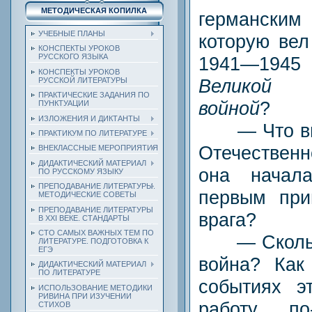
МЕТОДИЧЕСКАЯ КОПИЛКА
германс
УЧЕБНЫЕ ПЛАНЫ
которую вел
КОНСПЕКТЫ УРОКОВ
РУССКОГО ЯЗЫКА
1941—1945
КОНСПЕКТЫ УРОКОВ
Великой 
РУССКОЙ ЛИТЕРАТУРЫ
ПРАКТИЧЕСКИЕ ЗАДАНИЯ ПО
войной
?
ПУНКТУАЦИИ
ИЗЛОЖЕНИЯ И ДИКТАНТЫ
— Что вы 
ПРАКТИКУМ ПО ЛИТЕРАТУРЕ
Отечествен
ВНЕКЛАССНЫЕ МЕРОПРИЯТИЯ
ДИДАКТИЧЕСКИЙ МАТЕРИАЛ
она начал
ПО РУССКОМУ ЯЗЫКУ
ПРЕПОДАВАНИЕ ЛИТЕРАТУРЫ.
первым при
МЕТОДИЧЕСКИЕ СОВЕТЫ
ПРЕПОДАВАНИЕ ЛИТЕРАТУРЫ
врага?
В XXI ВЕКЕ. СТАНДАРТЫ
СТО САМЫХ ВАЖНЫХ ТЕМ ПО
— Сколько
ЛИТЕРАТУРЕ. ПОДГОТОВКА К
ЕГЭ
война? Как
ДИДАКТИЧЕСКИЙ МАТЕРИАЛ
ПО ЛИТЕРАТУРЕ
событиях э
ИСПОЛЬЗОВАНИЕ МЕТОДИКИ
РИВИНА ПРИ ИЗУЧЕНИИ
работу, п
СТИХОВ