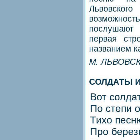
Львовско
возможнос
послушаю
первая стр
названием к
M. ЛЬВОВС
СОЛДАТЫ 
Вот солда
По степи 
Тихо песн
Про берез