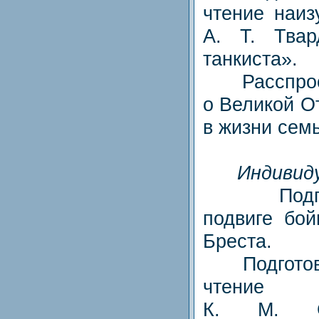
чтение наиз
А. Т. Твар
танкиста».
Расспроси
о Великой О
в жизни семь
Индивид
Подготов
подвиге бой
Бреста.
Подготови
чтение 
К. М. С