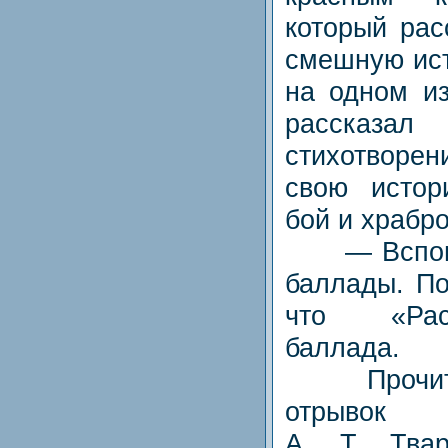
который рас
смешную ист
на одном из
рассказ
стихотворе
свою исто
бой и храбр
— Вспомни
баллады. По
что «Рас
баллада.
Прочитае
отрывок
А. Т. Твар