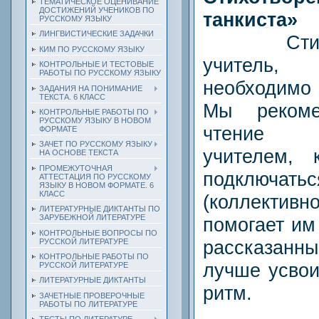
ТЕМАТИЧЕСКОЕ ОЦЕНИВАНИЕ
ДОСТИЖЕНИЙ УЧЕНИКОВ ПО
танкиста»
РУССКОМУ ЯЗЫКУ
ЛИНГВИСТИЧЕСКИЕ ЗАДАЧКИ
Стихотв
КИМ ПО РУССКОМУ ЯЗЫКУ
учитель
КОНТРОЛЬНЫЕ И ТЕСТОВЫЕ
РАБОТЫ ПО РУССКОМУ ЯЗЫКУ
необходимо
ЗАДАНИЯ НА ПОНИМАНИЕ
ТЕКСТА. 6 КЛАСС
Мы рекоме
КОНТРОЛЬНЫЕ РАБОТЫ ПО
РУССКОМУ ЯЗЫКУ В НОВОМ
чтение 
ФОРМАТЕ
ЗАЧЕТ ПО РУССКОМУ ЯЗЫКУ
учителем, 
НА ОСНОВЕ ТЕКСТА
ПРОМЕЖУТОЧНАЯ
подключ
АТТЕСТАЦИЯ ПО РУССКОМУ
ЯЗЫКУ В НОВОМ ФОРМАТЕ. 6
КЛАСС
(коллектив
ЛИТЕРАТУРНЫЕ ДИКТАНТЫ ПО
ЗАРУБЕЖНОЙ ЛИТЕРАТУРЕ
помогает им
КОНТРОЛЬНЫЕ ВОПРОСЫ ПО
рассказанны
РУССКОЙ ЛИТЕРАТУРЕ
КОНТРОЛЬНЫЕ РАБОТЫ ПО
лучше усвои
РУССКОЙ ЛИТЕРАТУРЕ
ЛИТЕРАТУРНЫЕ ДИКТАНТЫ
ритм.
ЗАЧЕТНЫЕ ПРОВЕРОЧНЫЕ
РАБОТЫ ПО ЛИТЕРАТУРЕ