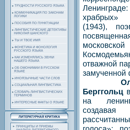
Ленинграде:
ТРУДНОСТИ РУССКОГО ЯЗЫКА
КОММУНИКАЦИЯ ПО ЗАКОНАМ
храбрых» 
ЛОГИКИ
ПОСОБИЯ ПО ПУНКТУАЦИИ
(1943), по
ЛИНГВИСТИЧЕСКИЕ ДЕТЕКТИВЫ
посвяще
НИКОЛАЯ ШАНСКОГО
ТЫ И ТВОЕ ИМЯ
московско
ФОНЕТИКА И ФОНОЛОГИЯ
РУССКОГО ЯЗЫКА
Космодемь
КАК ИЗМЕНЯЛИСЬ ЗВУКИ
НАШЕГО ЯЗЫКА
отважной па
ОБ ОМОНИМИИ В РУССКОМ
замученной
ЯЗЫКЕ
ИНОЯЗЫЧНЫЕ ЧАСТИ СЛОВ
О
СОЦИАЛЬНАЯ ЛИНГВИСТИКА
Берггольц
СЛОВАРЬ ЛИНГВИСТИЧЕСКИХ
ТЕРМИНОВ
на ленинг
ИНТЕРЕСНЫЕ ФАКТЫ О ЯЗЫКЕ
создавая
рассчитанны
ЛИТЕРАТУРНАЯ КРИТИКА
голоса»: п
ПРИНЦИПЫ И ПРИЕМЫ
АНАЛИЗА ЛИТЕРАТУРНОГО