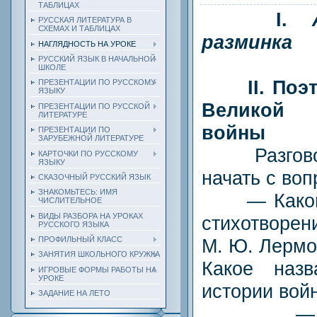
ТАБЛИЦАХ
I.
РУССКАЯ ЛИТЕРАТУРА В
СХЕМАХ И ТАБЛИЦАХ
разминка
НАГЛЯДНОСТЬ НА УРОКЕ
РУССКИЙ ЯЗЫК В НАЧАЛЬНОЙ
ШКОЛЕ
II. По
ПРЕЗЕНТАЦИИ ПО РУССКОМУ
ЯЗЫКУ
Великой 
ПРЕЗЕНТАЦИИ ПО РУССКОЙ
ЛИТЕРАТУРЕ
войны
ПРЕЗЕНТАЦИИ ПО
ЗАРУБЕЖНОЙ ЛИТЕРАТУРЕ
Разговор 
КАРТОЧКИ ПО РУССКОМУ
ЯЗЫКУ
начать с воп
СКАЗОЧНЫЙ РУССКИЙ ЯЗЫК
ЗНАКОМЬТЕСЬ: ИМЯ
— Какой в
ЧИСЛИТЕЛЬНОЕ
ВИДЫ РАЗБОРА НА УРОКАХ
стихотворен
РУССКОГО ЯЗЫКА
М. Ю. Лермо
ПРОФИЛЬНЫЙ КЛАСС
ЗАНЯТИЯ ШКОЛЬНОГО КРУЖКА
Какое наз
ИГРОВЫЕ ФОРМЫ РАБОТЫ НА
УРОКЕ
истории войн
ЗАДАНИЕ НА ЛЕТО
— Поче