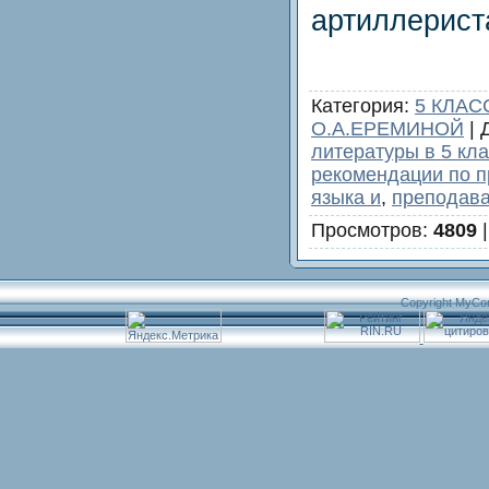
артиллерист
Категория
:
5 КЛАС
О.А.ЕРЕМИНОЙ
|
литературы в 5 кл
рекомендации по 
языка и
,
преподава
Просмотров
:
4809
Copyright MyCo