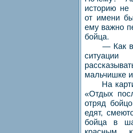
историю не 
от имени бы
ему важно п
бойца.
— Как вы 
ситуац
рассказыв
мальчишке и
На картин
«Отдых пос
отряд бойцо
едят, смеют
бойца в ша
красным к