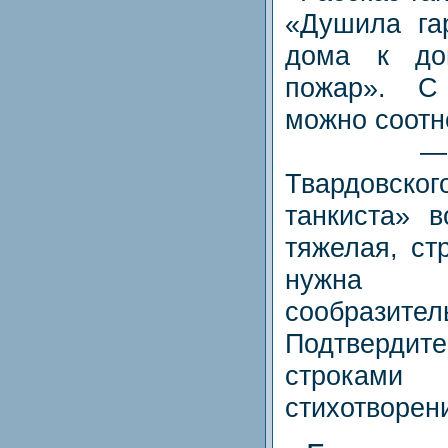
«Душила гар
дома к до
пожар». С
можно соотне
— В ст
Твардовс
танкиста» в
тяжелая, ст
нужна
сообразител
Подтверд
строкам
стихотворен