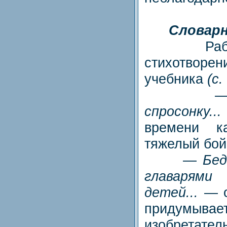
Словарн
Работае
стихотворен
учебника
(с.
спросонку...
времени к
тяжелый бой
—
Бед
глав
детей...
— о
придумы
изобретате