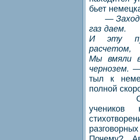
бьет немецк
—
Заход
газ даем.
И эту пу
расчетом,
Мы вмяли 
чернозем.
— 
тыл к нем
полной скор
Обрати
учеников
стихотв
разговорных
Почему? Ав