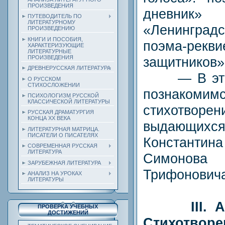
ПРОИЗВЕДЕНИЯ
дневни
ПУТЕВОДИТЕЛЬ ПО
ЛИТЕРАТУРНОМУ
«Ленинградс
ПРОИЗВЕДЕНИЮ
КНИГИ И ПОСОБИЯ,
поэма-ре
ХАРАКТЕРИЗУЮЩИЕ
ЛИТЕРАТУРНЫЕ
защитников» 
ПРОИЗВЕДЕНИЯ
ДРЕВНЕРУССКАЯ ЛИТЕРАТУРА
— В этом 
О РУССКОМ
СТИХОСЛОЖЕНИИ
позна
ПСИХОЛОГИЗМ РУССКОЙ
КЛАССИЧЕСКОЙ ЛИТЕРАТУРЫ
стихотв
РУССКАЯ ДРАМАТУРГИЯ
КОНЦА ХХ ВЕКА
выдающи
ЛИТЕРАТУРНАЯ МАТРИЦА.
ПИСАТЕЛИ О ПИСАТЕЛЯХ
Константи
СОВРЕМЕННАЯ РУССКАЯ
ЛИТЕРАТУРА
Симонова
ЗАРУБЕЖНАЯ ЛИТЕРАТУРА
Трифоновича
АНАЛИЗ НА УРОКАХ
ЛИТЕРАТУРЫ
III.
ПРОВЕРКА УЧЕБНЫХ
ДОСТИЖЕНИЙ
Стихотво