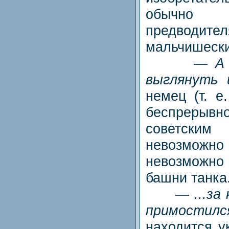
обычн
предво
мальчишески
—
А
выглянуть и
немец (т. е
беспрерывно
советск
невозможно
невозможн
башни танка
—
...з
примостился
находится у