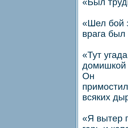
«Был труд
«Шел бой 
врага был 
«Тут угада
домишкой
Он
примостил
всяких ды
«Я вытер 