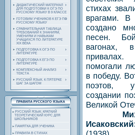
ДИДАКТИЧЕСКИЙ МАТЕРИАЛ
стихах звал
ДЛЯ ПОДГОТОВКИ К ОГЭ ПО
РУССКОМУ ЯЗЫКУ В 9 КЛАССЕ
врагами. В
ГОТОВИМ УЧЕНИКОВ К ЕГЭ ПО
РУССКОМУ ЯЗЫКУ
создано мн
СРАВНИТЕЛЬНАЯ ТАБЛИЦА
ТРЕБОВАНИЙ К ЗНАНИЯМ,
песен. Б
УМЕНИЯМ И НАВЫКАМ
УЧАЩИХСЯ ПО ЛИТЕРАТУРЕ
ХIХ ВЕКА
вагонах, 
ПОДГОТОВКА К ОГЭ ПО
ЛИТЕРАТУРЕ
привалах.
ПОДГОТОВКА К ЕГЭ ПО
помогали лю
ЛИТЕРАТУРЕ
КОМПЛЕКСНЫЙ АНАЛИЗ
в победу. В
ТЕКСТА
РУССКИЙ ЯЗЫК. К ПЯТЕРКЕ
поэтов, у
ШАГ ЗА ШАГОМ
создании по
ПРАВИЛА РУССКОГО ЯЗЫКА
Великой Оте
Ми
РУССКИЙ ЯЗЫК: КРАТКИЙ
ТЕОРЕТИЧЕСКИЙ КУРС ДЛЯ
ШКОЛЬНИКОВ
Исаковски
ПАМЯТКА ДЛЯ УЧЕНИКА
(1938
ПРАВИЛА В СТИХАХ