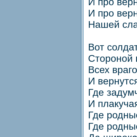
И про вер
И про вер
Нашей сла
Вот солда
Стороной 
Всех враг
И вернутся
Где задум
И плакучая
Где родны
Где родны