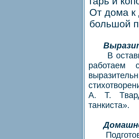
гарь и коп
От дома к
большой п
Вырази
В оставше
работаем 
выразите
стихотворен
А. Т. Твар
танкиста».
Домашне
Подготови