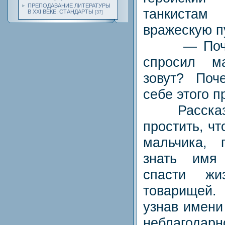
ПРЕПОДАВАНИЕ ЛИТЕРАТУРЫ
танкист
В XXI ВЕКЕ. СТАНДАРТЫ
[37]
вражескую п
— Почему
спросил м
зовут? По
себе этого п
Рассказчи
простить, ч
мальчика, 
знать имя
спасти ж
товарищей
узнав имени
неблагодарн