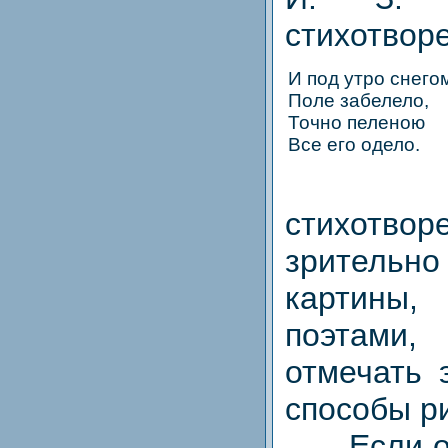
стихотвор
И под утро снего
Поле забелело,
Точно пеленою
Все его одело.
Обс
стихотвор
зрительн
картины
поэтами
отмечать 
способы р
Если ост