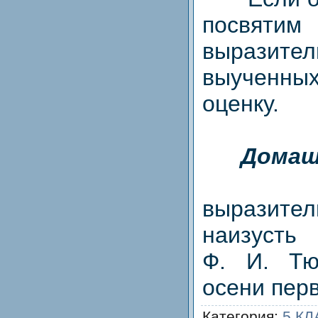
посв
выразите
выученн
оценку.
Домаш
Подг
выразит
наизусть
Ф. И. Тю
осени перв
Категория
:
5 К