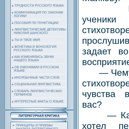
Подго
ТРУДНОСТИ РУССКОГО ЯЗЫКА
КОММУНИКАЦИЯ ПО ЗАКОНАМ
ученики
ЛОГИКИ
ПОСОБИЯ ПО ПУНКТУАЦИИ
стихотв
ЛИНГВИСТИЧЕСКИЕ ДЕТЕКТИВЫ
НИКОЛАЯ ШАНСКОГО
прослуши
ТЫ И ТВОЕ ИМЯ
ФОНЕТИКА И ФОНОЛОГИЯ
задает во
РУССКОГО ЯЗЫКА
КАК ИЗМЕНЯЛИСЬ ЗВУКИ
восприяти
НАШЕГО ЯЗЫКА
ОБ ОМОНИМИИ В РУССКОМ
— Чему 
ЯЗЫКЕ
ИНОЯЗЫЧНЫЕ ЧАСТИ СЛОВ
стихотв
СОЦИАЛЬНАЯ ЛИНГВИСТИКА
чувства 
СЛОВАРЬ ЛИНГВИСТИЧЕСКИХ
ТЕРМИНОВ
вас?
ИНТЕРЕСНЫЕ ФАКТЫ О ЯЗЫКЕ
— Какое
ЛИТЕРАТУРНАЯ КРИТИКА
хотел пе
ПРИНЦИПЫ И ПРИЕМЫ
АНАЛИЗА ЛИТЕРАТУРНОГО