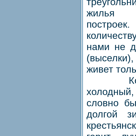
треугол
жилья 
постро
количест
нами не д
(выселки
живет толь
Колор
холодный
словно бы
долгой з
крестьян