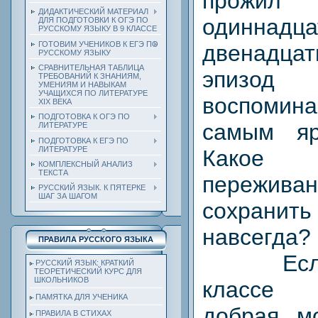
прожил 
ДИДАКТИЧЕСКИЙ МАТЕРИАЛ
одиннад
ДЛЯ ПОДГОТОВКИ К ОГЭ ПО
РУССКОМУ ЯЗЫКУ В 9 КЛАССЕ
ГОТОВИМ УЧЕНИКОВ К ЕГЭ ПО
двенадцат
РУССКОМУ ЯЗЫКУ
СРАВНИТЕЛЬНАЯ ТАБЛИЦА
эпизод
ТРЕБОВАНИЙ К ЗНАНИЯМ,
УМЕНИЯМ И НАВЫКАМ
УЧАЩИХСЯ ПО ЛИТЕРАТУРЕ
воспомин
ХIХ ВЕКА
ПОДГОТОВКА К ОГЭ ПО
самым я
ЛИТЕРАТУРЕ
ПОДГОТОВКА К ЕГЭ ПО
ЛИТЕРАТУРЕ
Какое
КОМПЛЕКСНЫЙ АНАЛИЗ
ТЕКСТА
переживан
РУССКИЙ ЯЗЫК. К ПЯТЕРКЕ
ШАГ ЗА ШАГОМ
сохранит
навсегда?
ПРАВИЛА РУССКОГО ЯЗЫКА
Если а
РУССКИЙ ЯЗЫК: КРАТКИЙ
ТЕОРЕТИЧЕСКИЙ КУРС ДЛЯ
ШКОЛЬНИКОВ
классе д
ПАМЯТКА ДЛЯ УЧЕНИКА
добрая, м
ПРАВИЛА В СТИХАХ