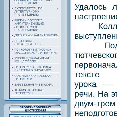
ПРОИЗВЕДЕНИЯ
Удалось л
ПУТЕВОДИТЕЛЬ ПО
ЛИТЕРАТУРНОМУ
настроени
ПРОИЗВЕДЕНИЮ
КНИГИ И ПОСОБИЯ,
Коллект
ХАРАКТЕРИЗУЮЩИЕ
ЛИТЕРАТУРНЫЕ
ПРОИЗВЕДЕНИЯ
выступлен
ДРЕВНЕРУССКАЯ ЛИТЕРАТУРА
О РУССКОМ
Подроб
СТИХОСЛОЖЕНИИ
ПСИХОЛОГИЗМ РУССКОЙ
тютчевско
КЛАССИЧЕСКОЙ ЛИТЕРАТУРЫ
РУССКАЯ ДРАМАТУРГИЯ
КОНЦА ХХ ВЕКА
первонача
ЛИТЕРАТУРНАЯ МАТРИЦА.
ПИСАТЕЛИ О ПИСАТЕЛЯХ
тексте
СОВРЕМЕННАЯ РУССКАЯ
ЛИТЕРАТУРА
урока — 
ЗАРУБЕЖНАЯ ЛИТЕРАТУРА
АНАЛИЗ НА УРОКАХ
речи. На 
ЛИТЕРАТУРЫ
двум-трем
ПРОВЕРКА УЧЕБНЫХ
неподгото
ДОСТИЖЕНИЙ