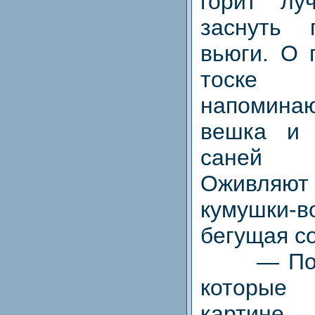
горит лу
заснуть 
вьюги. О 
тоске
напоминаю
вешка и 
саней 
Оживляют
кумушк
бегущая с
— Подбе
которые 
картине