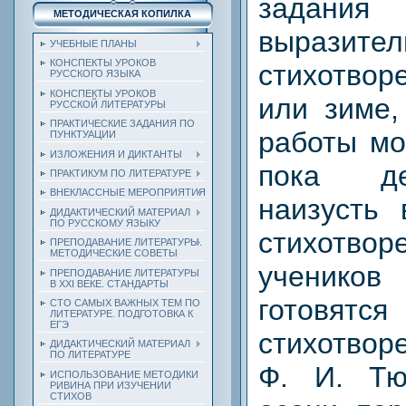
задания
МЕТОДИЧЕСКАЯ КОПИЛКА
выразит
УЧЕБНЫЕ ПЛАНЫ
КОНСПЕКТЫ УРОКОВ
стихотво
РУССКОГО ЯЗЫКА
КОНСПЕКТЫ УРОКОВ
или зиме,
РУССКОЙ ЛИТЕРАТУРЫ
ПРАКТИЧЕСКИЕ ЗАДАНИЯ ПО
работы мо
ПУНКТУАЦИИ
ИЗЛОЖЕНИЯ И ДИКТАНТЫ
пока де
ПРАКТИКУМ ПО ЛИТЕРАТУРЕ
ВНЕКЛАССНЫЕ МЕРОПРИЯТИЯ
наизусть
ДИДАКТИЧЕСКИЙ МАТЕРИАЛ
ПО РУССКОМУ ЯЗЫКУ
стихотвор
ПРЕПОДАВАНИЕ ЛИТЕРАТУРЫ.
МЕТОДИЧЕСКИЕ СОВЕТЫ
учеников 
ПРЕПОДАВАНИЕ ЛИТЕРАТУРЫ
В XXI ВЕКЕ. СТАНДАРТЫ
готовят
СТО САМЫХ ВАЖНЫХ ТЕМ ПО
ЛИТЕРАТУРЕ. ПОДГОТОВКА К
ЕГЭ
стихотвор
ДИДАКТИЧЕСКИЙ МАТЕРИАЛ
ПО ЛИТЕРАТУРЕ
Ф. И. Тю
ИСПОЛЬЗОВАНИЕ МЕТОДИКИ
РИВИНА ПРИ ИЗУЧЕНИИ
СТИХОВ