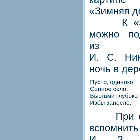
«Зимняя д
К «Зим
можно по
из сти
И. С. Ни
ночь в дер
Пусто, одиноко
Сонное село;
Вьюгами глубоко
Избы занесло.
При опи
вспомни
И. З. 