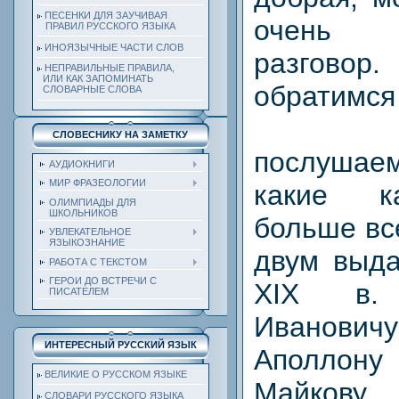
ПЕСЕНКИ ДЛЯ ЗАУЧИВАЯ
очень 
ПРАВИЛ РУССКОГО ЯЗЫКА
ИНОЯЗЫЧНЫЕ ЧАСТИ СЛОВ
разговор
НЕПРАВИЛЬНЫЕ ПРАВИЛА,
ИЛИ КАК ЗАПОМИНАТЬ
обратимся 
СЛОВАРНЫЕ СЛОВА
— Се
СЛОВЕСНИКУ НА ЗАМЕТКУ
послушае
АУДИОКНИГИ
МИР ФРАЗЕОЛОГИИ
какие к
ОЛИМПИАДЫ ДЛЯ
ШКОЛЬНИКОВ
больше вс
УВЛЕКАТЕЛЬНОЕ
ЯЗЫКОЗНАНИЕ
двум выд
РАБОТА С ТЕКСТОМ
ГЕРОИ ДО ВСТРЕЧИ С
XIX в
ПИСАТЕЛЕМ
Иванови
ИНТЕРЕСНЫЙ РУССКИЙ ЯЗЫК
Аполлон
ВЕЛИКИЕ О РУССКОМ ЯЗЫКЕ
Майкову.
СЛОВАРИ РУССКОГО ЯЗЫКА