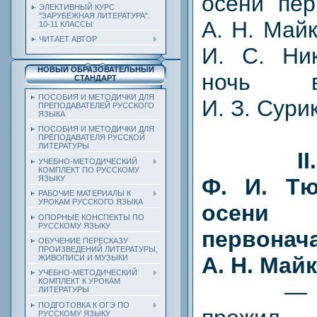
осени пер
ЭЛЕКТИВНЫЙ КУРС
"ЗАРУБЕЖНАЯ ЛИТЕРАТУРА".
А. Н. Май
10-11 КЛАССЫ
ЧИТАЕТ АВТОР
И. С. Ни
НОВЫЙ ОБРАЗОВАТЕЛЬНЫЙ
ночь в
СТАНДАРТ
ПОСОБИЯ И МЕТОДИЧКИ ДЛЯ
И. З. Сури
ПРЕПОДАВАТЕЛЕЙ РУССКОГО
ЯЗЫКА
ПОСОБИЯ И МЕТОДИЧКИ ДЛЯ
ПРЕПОДАВАТЕЛЯ РУССКОЙ
ЛИТЕРАТУРЫ
I
УЧЕБНО-МЕТОДИЧЕСКИЙ
КОМПЛЕКТ ПО РУССКОМУ
Ф. И. Тю
ЯЗЫКУ
РАБОЧИЕ МАТЕРИАЛЫ К
УРОКАМ РУССКОГО ЯЗЫКА
осени
ОПОРНЫЕ КОНСПЕКТЫ ПО
РУССКОМУ ЯЗЫКУ
первонача
ОБУЧЕНИЕ ПЕРЕСКАЗУ
ПРОИЗВЕДЕНИЙ ЛИТЕРАТУРЫ,
А. Н. Май
ЖИВОПИСИ И МУЗЫКИ
УЧЕБНО-МЕТОДИЧЕСКИЙ
КОМПЛЕКТ К УРОКАМ
— Каж
ЛИТЕРАТУРЫ
ПОДГОТОВКА К ОГЭ ПО
РУССКОМУ ЯЗЫКУ