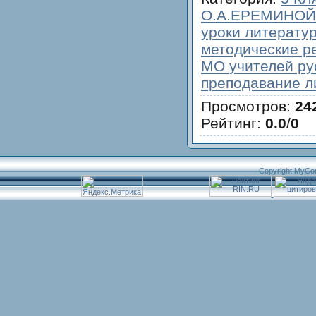
О.А.ЕРЕМИНОЙ
уроки литератур
методические р
МО учителей рус
преподавание л
Просмотров
:
24
Рейтинг
:
0.0
/
0
Copyright MyCo