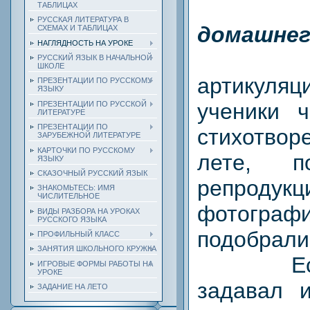
ТАБЛИЦАХ
РУССКАЯ ЛИТЕРАТУРА В
домашнег
СХЕМАХ И ТАБЛИЦАХ
НАГЛЯДНОСТЬ НА УРОКЕ
П
РУССКИЙ ЯЗЫК В НАЧАЛЬНОЙ
ШКОЛЕ
артикуляц
ПРЕЗЕНТАЦИИ ПО РУССКОМУ
ЯЗЫКУ
ученики ч
ПРЕЗЕНТАЦИИ ПО РУССКОЙ
ЛИТЕРАТУРЕ
ПРЕЗЕНТАЦИИ ПО
стихотвор
ЗАРУБЕЖНОЙ ЛИТЕРАТУРЕ
КАРТОЧКИ ПО РУССКОМУ
лете, п
ЯЗЫКУ
СКАЗОЧНЫЙ РУССКИЙ ЯЗЫК
репро
ЗНАКОМЬТЕСЬ: ИМЯ
ЧИСЛИТЕЛЬНОЕ
фотографи
ВИДЫ РАЗБОРА НА УРОКАХ
РУССКОГО ЯЗЫКА
подобрали
ПРОФИЛЬНЫЙ КЛАСС
ЗАНЯТИЯ ШКОЛЬНОГО КРУЖКА
Если 
ИГРОВЫЕ ФОРМЫ РАБОТЫ НА
УРОКЕ
задавал и
ЗАДАНИЕ НА ЛЕТО