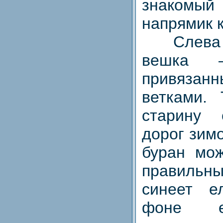
знакомый 
напрямик к
Слева от
вешка
привяза
ветками.
старину 
дорог зим
буран мо
правильны
синеет е
фоне е