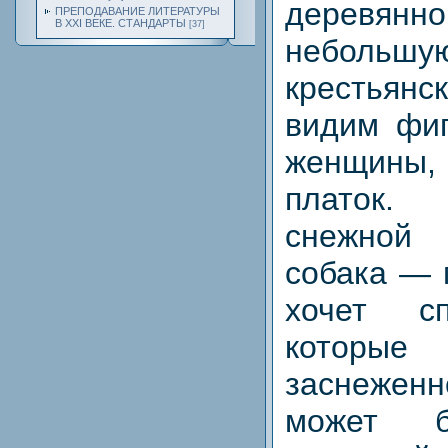
деревянно
ПРЕПОДАВАНИЕ ЛИТЕРАТУРЫ
В XXI ВЕКЕ. СТАНДАРТЫ
[37]
небольш
крестьян
видим фи
женщины,
платок.
снежной
собака — 
хочет сп
которы
заснежен
может б