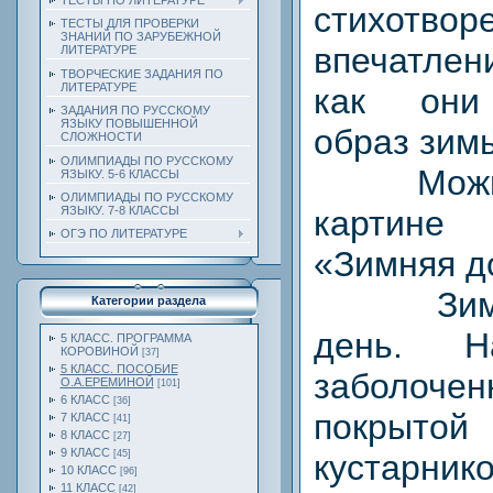
ТЕСТЫ ПО ЛИТЕРАТУРЕ
стихотвор
ТЕСТЫ ДЛЯ ПРОВЕРКИ
ЗНАНИЙ ПО ЗАРУБЕЖНОЙ
впечатлен
ЛИТЕРАТУРЕ
ТВОРЧЕСКИЕ ЗАДАНИЯ ПО
ЛИТЕРАТУРЕ
как они
ЗАДАНИЯ ПО РУССКОМУ
ЯЗЫКУ ПОВЫШЕННОЙ
образ зим
СЛОЖНОСТИ
ОЛИМПИАДЫ ПО РУССКОМУ
Можно о
ЯЗЫКУ. 5-6 КЛАССЫ
ОЛИМПИАДЫ ПО РУССКОМУ
картине
ЯЗЫКУ. 7-8 КЛАССЫ
ОГЭ ПО ЛИТЕРАТУРЕ
«Зимняя д
Зимний
Категории раздела
день. 
5 КЛАСС. ПРОГРАММА
КОРОВИНОЙ
[37]
5 КЛАСС. ПОСОБИЕ
заболочен
О.А.ЕРЕМИНОЙ
[101]
6 КЛАСС
[36]
покры
7 КЛАСС
[41]
8 КЛАСС
[27]
9 КЛАСС
куста
[45]
10 КЛАСС
[96]
11 КЛАСС
[42]