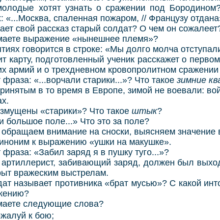
ые хотят узнать о сражении под Бородином? 
: «...Москва, спаленная пожаром, // Французу отдан
т свой рассказ старый солдат? О чем он сожалеет
ете выражение «нынешнее племя»?
х говорится в строке: «Мы долго молча отступали
карту, подготовленный ученик расскажет о первом
их армий и о трехдневном кровопролитном сражении
аза: «...ворчали старики...»? Что такое
зимние к
нятым в то время в Европе, зимой не воевали: вой
ах.
ущены «старики»? Что такое
штык
?
ольшое поле...» Что это за поле?
бращаем внимание на сноски, выясняем значение 
оним к выражению «ушки на макушке».
аза: «Забил заряд я в пушку туго...»?
тиллерист, забивающий заряд, должен был выход
рыт вражеским выстрелам.
называет противника «брат мусью»? С какой инто
ажению?
ете следующие слова?
ожалуй к бою;