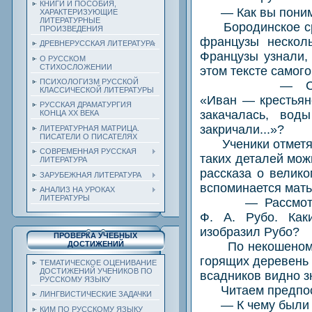
КНИГИ И ПОСОБИЯ,
— Как вы понимае
ХАРАКТЕРИЗУЮЩИЕ
ЛИТЕРАТУРНЫЕ
Бородинское сраж
ПРОИЗВЕДЕНИЯ
французы несколь
ДРЕВНЕРУССКАЯ ЛИТЕРАТУРА
Французы узнали, 
О РУССКОМ
СТИХОСЛОЖЕНИИ
этом тексте самого
ПСИХОЛОГИЗМ РУССКОЙ
— С какими с
КЛАССИЧЕСКОЙ ЛИТЕРАТУРЫ
«Иван — крестьян
РУССКАЯ ДРАМАТУРГИЯ
закачалась, вод
КОНЦА ХХ ВЕКА
закричали...»?
ЛИТЕРАТУРНАЯ МАТРИЦА.
ПИСАТЕЛИ О ПИСАТЕЛЯХ
Ученики отметят 
СОВРЕМЕННАЯ РУССКАЯ
таких деталей мож
ЛИТЕРАТУРА
рассказа о велико
ЗАРУБЕЖНАЯ ЛИТЕРАТУРА
вспоминается мать
АНАЛИЗ НА УРОКАХ
ЛИТЕРАТУРЫ
— Рассмотрите 
Ф. А. Рубо. Каки
изобразил Рубо?
ПРОВЕРКА УЧЕБНЫХ
По некошеному п
ДОСТИЖЕНИЙ
горящих деревень 
ТЕМАТИЧЕСКОЕ ОЦЕНИВАНИЕ
ДОСТИЖЕНИЙ УЧЕНИКОВ ПО
всадников видно з
РУССКОМУ ЯЗЫКУ
Читаем предпос
ЛИНГВИСТИЧЕСКИЕ ЗАДАЧКИ
— К чему были г
КИМ ПО РУССКОМУ ЯЗЫКУ