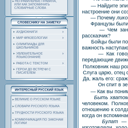
НЕПРАВИЛЬНЫЕ ПРАВИЛА,
ИЛИ КАК ЗАПОМИНАТЬ
— Найдите эпитеты
СЛОВАРНЫЕ СЛОВА
настроение они со
— Почему
лико
СЛОВЕСНИКУ НА ЗАМЕТКУ
Французы были ув
— Чем занимали
АУДИОКНИГИ
рассказчик?
МИР ФРАЗЕОЛОГИИ
Бойцы были полны
ОЛИМПИАДЫ ДЛЯ
важность наступаю
ШКОЛЬНИКОВ
— Как говорит р
УВЛЕКАТЕЛЬНОЕ
ЯЗЫКОЗНАНИЕ
передающие движ
РАБОТА С ТЕКСТОМ
Полковник наш ро
ГЕРОИ ДО ВСТРЕЧИ С
Слуга царю, отец 
ПИСАТЕЛЕМ
Да, жаль его: сра
Он спит в з
ИНТЕРЕСНЫЙ РУССКИЙ ЯЗЫК
— Как вы понимае
Быть хвато
ВЕЛИКИЕ О РУССКОМ ЯЗЫКЕ
человеком. Полко
СЛОВАРИ РУССКОГО ЯЗЫКА
отношению к солда
ТРУДНОСТИ РУССКОГО ЯЗЫКА
когда он вспоминае
КОММУНИКАЦИЯ ПО ЗАКОНАМ
Булат
— с
ЛОГИКИ
изготовляли хол