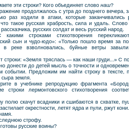
те эти строки? Кого объединяет слово
наш
?
ение продолжалось с утра до позднего вечера, за 
ко раз ходили в атаки, которые заканчивались
что такое русская храбрость, сила и удаль. Слов
 рассказчика, русских солдат и весь русский народ.
троками стихотворения перекликаются
ский сын и чудо-юдо»: «Только пошло время за по
ы в реке взволновались, буйные ветры завыл
строки: «Земля тряслась — как наши груди...» С 
но донести до детей мысль о точности и одноврем
м событии. Предложим им найти строку в тексте, 
 сыра земля.
в учебнике репродукцию фрагмента «Бороди
е строки лермонтовского стихотворения соотве
олю скачут всадники и сшибаются в схватке, пу
застилает окрестности, летят ядра и пули, ржут кони
намя.
леднюю строфу.
отовы русские воины?