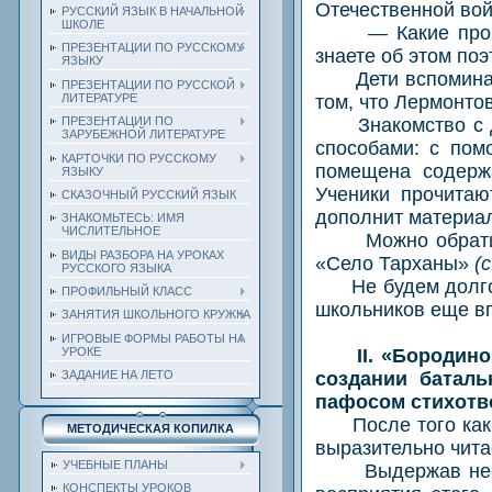
Отечественной вой
РУССКИЙ ЯЗЫК В НАЧАЛЬНОЙ
ШКОЛЕ
— Какие произве
ПРЕЗЕНТАЦИИ ПО РУССКОМУ
знаете об этом поэ
ЯЗЫКУ
Дети вспоминают 
ПРЕЗЕНТАЦИИ ПО РУССКОЙ
том, что Лермонто
ЛИТЕРАТУРЕ
Знакомство с дет
ПРЕЗЕНТАЦИИ ПО
ЗАРУБЕЖНОЙ ЛИТЕРАТУРЕ
способами: с пом
КАРТОЧКИ ПО РУССКОМУ
помещена содержа
ЯЗЫКУ
Ученики прочитаю
СКАЗОЧНЫЙ РУССКИЙ ЯЗЫК
дополнит материал
ЗНАКОМЬТЕСЬ: ИМЯ
ЧИСЛИТЕЛЬНОЕ
Можно обратитьс
ВИДЫ РАЗБОРА НА УРОКАХ
«Село Тарханы»
(
РУССКОГО ЯЗЫКА
Не будем долго о
ПРОФИЛЬНЫЙ КЛАСС
школьников еще вп
ЗАНЯТИЯ ШКОЛЬНОГО КРУЖКА
ИГРОВЫЕ ФОРМЫ РАБОТЫ НА
II. «Бородин
УРОКЕ
создании баталь
ЗАДАНИЕ НА ЛЕТО
пафосом стихотв
После того как у
МЕТОДИЧЕСКАЯ КОПИЛКА
выразительно читае
УЧЕБНЫЕ ПЛАНЫ
Выдержав необхо
КОНСПЕКТЫ УРОКОВ