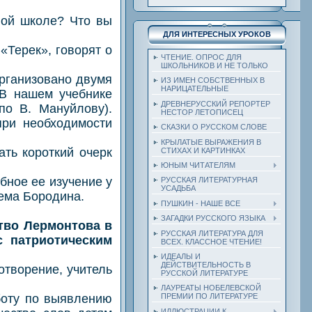
ой школе? Что вы
ДЛЯ ИНТЕРЕСНЫХ УРОКОВ
Терек», говорят о
ЧТЕНИЕ. ОПРОС ДЛЯ
ШКОЛЬНИКОВ И НЕ ТОЛЬКО
рганизовано двумя
ИЗ ИМЕН СОБСТВЕННЫХ В
НАРИЦАТЕЛЬНЫЕ
 В нашем учебнике
ДРЕВНЕРУССКИЙ РЕПОРТЕР
по В. Мануйлову).
НЕСТОР ЛЕТОПИСЕЦ
при необходимости
СКАЗКИ О РУССКОМ СЛОВЕ
КРЫЛАТЫЕ ВЫРАЖЕНИЯ В
ь короткий очерк
СТИХАХ И КАРТИНКАХ
ЮНЫМ ЧИТАТЕЛЯМ
ное ее изучение у
РУССКАЯ ЛИТЕРАТУРНАЯ
УСАДЬБА
тема Бородина.
ПУШКИН - НАШЕ ВСЕ
ЗАГАДКИ РУССКОГО ЯЗЫКА
ство Лермонтова в
РУССКАЯ ЛИТЕРАТУРА ДЛЯ
с патриотическим
ВСЕХ. КЛАССНОЕ ЧТЕНИЕ!
ИДЕАЛЫ И
ДЕЙСТВИТЕЛЬНОСТЬ В
творение, учитель
РУССКОЙ ЛИТЕРАТУРЕ
ЛАУРЕАТЫ НОБЕЛЕВСКОЙ
оту по выявлению
ПРЕМИИ ПО ЛИТЕРАТУРЕ
ИЛЛЮСТРАЦИИ К