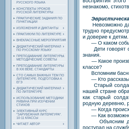
восприятия этого
РУССКОГО ЯЗЫКА
незнакомо, стихот
КОНСПЕКТЫ УРОКОВ
РУССКОЙ ЛИТЕРАТУРЫ
Эвристическа
ПРАКТИЧЕСКИЕ ЗАДАНИЯ ПО
ПУНКТУАЦИИ
Невозможно дать 
ИЗЛОЖЕНИЯ И ДИКТАНТЫ
трудно предусмотр
ПРАКТИКУМ ПО ЛИТЕРАТУРЕ
и доверие к детям
ВНЕКЛАССНЫЕ МЕРОПРИЯТИЯ
— О каком событи
ДИДАКТИЧЕСКИЙ МАТЕРИАЛ
Дети говорят о в
ПО РУССКОМУ ЯЗЫКУ
знания.
ПРЕПОДАВАНИЕ ЛИТЕРАТУРЫ.
МЕТОДИЧЕСКИЕ СОВЕТЫ
— Какое произвед
ПРЕПОДАВАНИЕ ЛИТЕРАТУРЫ
классе?
В XXI ВЕКЕ. СТАНДАРТЫ
Вспомним басню И
СТО САМЫХ ВАЖНЫХ ТЕМ ПО
— Кто рассказыва
ЛИТЕРАТУРЕ. ПОДГОТОВКА К
ЕГЭ
Старый солдат р
ДИДАКТИЧЕСКИЙ МАТЕРИАЛ
нашей стране обра
ПО ЛИТЕРАТУРЕ
как старый солд
ИСПОЛЬЗОВАНИЕ МЕТОДИКИ
РИВИНА ПРИ ИЗУЧЕНИИ
родную деревню, р
СТИХОВ
— Когда происходи
ЭЛЕКТИВНЫЙ КУРС
— Как возможно, 
"ЗАРУБЕЖНАЯ ЛИТЕРАТУРА".
10-11 КЛАССЫ
Объясним детям,
ЧИТАЕТ АВТОР
поступал на служб