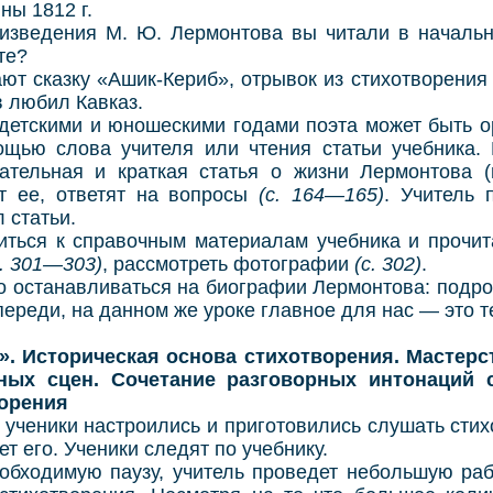
ны 1812 г.
дения М. Ю. Лермонтова вы читали в начальн
те?
сказку «Ашик-Кериб», отрывок из стихотворения «
в любил Кавказ.
скими и юношескими годами поэта может быть о
ощью слова учителя или чтения статьи учебника.
тельная и краткая статья о жизни Лермонтова (
т ее, ответят на вопросы
(с. 164—165)
. Учитель 
 статьи.
я к справочным материалам учебника и прочитат
с. 301—303)
, рассмотреть фотографии
(с. 302)
.
станавливаться на биографии Лермонтова: подроб
ереди, на данном же уроке главное для нас — это 
о». Историческая основа стихотворения. Мастер
ных сцен. Сочетание разговорных интонаций 
орения
ченики настроились и приготовились слушать стихо
т его. Ученики следят по учебнику.
димую паузу, учитель проведет небольшую раб