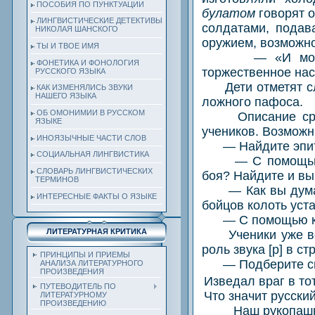
ПОСОБИЯ ПО ПУНКТУАЦИИ
булатом
говорят о
ЛИНГВИСТИЧЕСКИЕ ДЕТЕКТИВЫ
солдатами, подав
НИКОЛАЯ ШАНСКОГО
оружием, возможно
ТЫ И ТВОЕ ИМЯ
— «И молвил он
ФОНЕТИКА И ФОНОЛОГИЯ
торжественное на
РУССКОГО ЯЗЫКА
Дети отметят с
КАК ИЗМЕНЯЛИСЬ ЗВУКИ
НАШЕГО ЯЗЫКА
ложного пафоса.
ОБ ОМОНИМИИ В РУССКОМ
Описание сражен
ЯЗЫКЕ
учеников. Возможн
ИНОЯЗЫЧНЫЕ ЧАСТИ СЛОВ
— Найдите эпитет
СОЦИАЛЬНАЯ ЛИНГВИСТИКА
— С помощью сло
СЛОВАРЬ ЛИНГВИСТИЧЕСКИХ
боя? Найдите и вы
ТЕРМИНОВ
— Как вы думаете,
ИНТЕРЕСНЫЕ ФАКТЫ О ЯЗЫКЕ
бойцов колоть уст
— С помощью каки
ЛИТЕРАТУРНАЯ КРИТИКА
Ученики уже встр
роль звука [р] в с
ПРИНЦИПЫ И ПРИЕМЫ
— Подберите син
АНАЛИЗА ЛИТЕРАТУРНОГО
ПРОИЗВЕДЕНИЯ
Изведал враг в то
ПУТЕВОДИТЕЛЬ ПО
Что значит русски
ЛИТЕРАТУРНОМУ
ПРОИЗВЕДЕНИЮ
Наш рукопашн