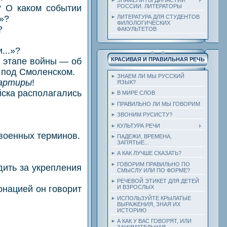
РОССИИ. ЛИТЕРАТОРЫ
О каком событии
а»?
ЛИТЕРАТУРА ДЛЯ СТУДЕНТОВ
ФИЛОЛОГИЧЕСКИХ
?
ФАКУЛЬТЕТОВ
...»?
 этапе войны — об
КРАСИВАЯ И ПРАВИЛЬНАЯ РЕЧЬ
 под Смоленском.
ЗНАЕМ ЛИ МЫ РУССКИЙ
вартиры
!
ЯЗЫК?
ска располагались
В МИРЕ СЛОВ
ПРАВИЛЬНО ЛИ МЫ ГОВОРИМ
ЗВОНИМ РУСИСТУ?
КУЛЬТУРА РЕЧИ
военных терминов.
ПАДЕЖИ, ВРЕМЕНА,
ЗАПЯТЫЕ...
А КАК ЛУЧШЕ СКАЗАТЬ?
ГОВОРИМ ПРАВИЛЬНО ПО
ить за укрепления
СМЫСЛУ ИЛИ ПО ФОРМЕ?
РЕЧЕВОЙ ЭТИКЕТ ДЛЯ ДЕТЕЙ
нацией он говорит
И ВЗРОСЛЫХ
ИСПОЛЬЗУЙТЕ КРЫЛАТЫЕ
ВЫРАЖЕНИЯ, ЗНАЯ ИХ
ИСТОРИЮ
А КАК У ВАС ГОВОРЯТ, ИЛИ
ЗАНИМАТЕЛЬНАЯ