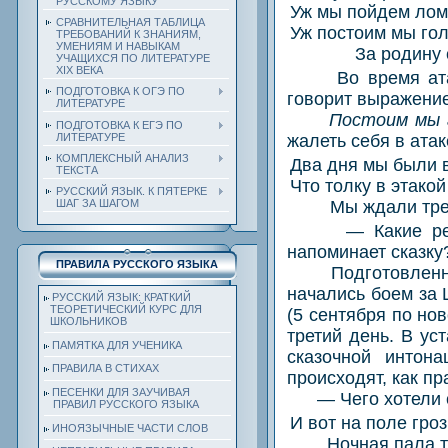
РУССКОМУ ЯЗЫКУ
Уж мы пойдем лом
СРАВНИТЕЛЬНАЯ ТАБЛИЦА
Уж постоим мы го
ТРЕБОВАНИЙ К ЗНАНИЯМ,
УМЕНИЯМ И НАВЫКАМ
За родину 
УЧАЩИХСЯ ПО ЛИТЕРАТУРЕ
ХIХ ВЕКА
Во время атаки 
ПОДГОТОВКА К ОГЭ ПО
говорит выражени
ЛИТЕРАТУРЕ
Постоим мы 
ПОДГОТОВКА К ЕГЭ ПО
жалеть себя в атак
ЛИТЕРАТУРЕ
КОМПЛЕКСНЫЙ АНАЛИЗ
Два дня мы были в
ТЕКСТА
Что толку в этако
РУССКИЙ ЯЗЫК. К ПЯТЕРКЕ
Мы ждали тре
ШАГ ЗА ШАГОМ
— Какие реальн
напоминает сказку
ПРАВИЛА РУССКОГО ЯЗЫКА
Подготовленный 
начались боем за 
РУССКИЙ ЯЗЫК: КРАТКИЙ
ТЕОРЕТИЧЕСКИЙ КУРС ДЛЯ
(5 сентября по нов
ШКОЛЬНИКОВ
третий день. В ус
ПАМЯТКА ДЛЯ УЧЕНИКА
сказочной интон
ПРАВИЛА В СТИХАХ
происходят, как пр
ПЕСЕНКИ ДЛЯ ЗАУЧИВАЯ
— Чего хотели с
ПРАВИЛ РУССКОГО ЯЗЫКА
И вот на поле гро
ИНОЯЗЫЧНЫЕ ЧАСТИ СЛОВ
Ночная пала т