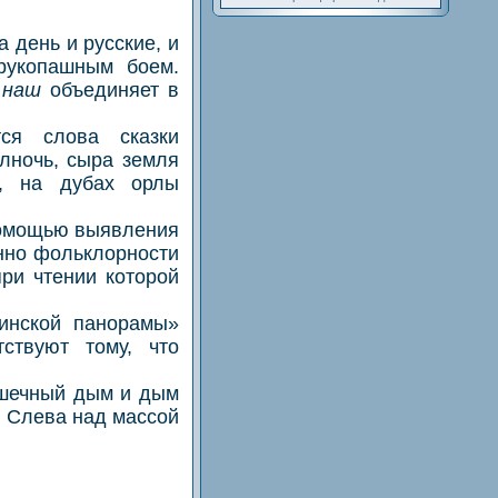
день и русские, и
 рукопашным боем.
о
наш
объединяет в
 слова сказки
лночь, сыра земля
и, на дубах орлы
помощью выявления
енно фольклорности
при чтении которой
нской панорамы»
тствуют тому, что
шечный дым и дым
. Слева над массой