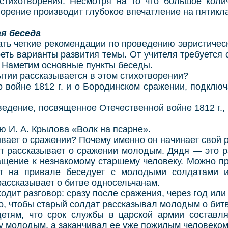
 стихотворения. Несмотря на то что большое коли
ворение производит глубокое впечатление на пятикл
я беседа
четкие рекомендации по проведению эвристическо
еть варианты развития темы. От учителя требуется 
. Наметим основные пункты беседы.
и рассказывается в этом стихотворении?
ойне 1812 г. и о Бородинском сражении, подклю
ение, посвященное Отечественной войне 1812 г., в
. А. Крылова «Волк на псарне».
ет о сражении? Почему именно он начинает свой р
ассказывает о сражении молодым. Дядя — это ра
щение к незнакомому старшему человеку. Можно пр
ат на привале беседует с молодыми солдатами и
ассказывает о битве односельчанам.
т разговор: сразу после сражения, через год или 
чтобы старый солдат рассказывал молодым о бит
 что срок службы в царской армии составлял
у молодым, а заканчивал ее уже пожилым человеком