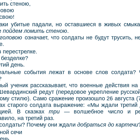
ить стеною,
ловою
свою!
убитые падали, но оставшиеся в живых смыкал
е
пойдем ломить стеною
.
головою
означает, что солдаты не будут трусить, не
е.
 перестрелке.
й безделке?
тий день.
ые события лежат в основе слов солдата? Чт
?
ученик рассказывает, что военные действия на 
Шевардинский редут (передовое укрепление русской
ому стилю). Само сражение произошло 26 августа (7 
тах старого солдата выражение: «Мы ждали третий
ацией. В сказках
три
— волшебное число и ре
авило, на третий раз.
олдаты? Почему они ждали
добраться до картечи
зной сечи
ень.