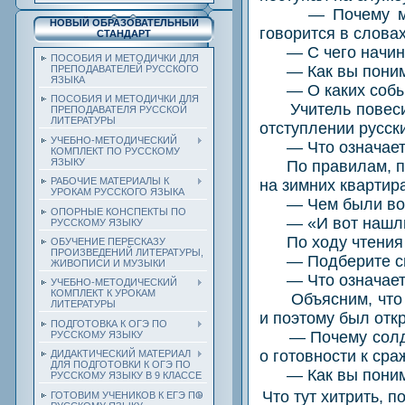
— Почему молод
НОВЫЙ ОБРАЗОВАТЕЛЬНЫЙ
говорится в словах
СТАНДАРТ
— С чего начинае
ПОСОБИЯ И МЕТОДИЧКИ ДЛЯ
— Как вы понима
ПРЕПОДАВАТЕЛЕЙ РУССКОГО
ЯЗЫКА
— О каких события
ПОСОБИЯ И МЕТОДИЧКИ ДЛЯ
Учитель повесит 
ПРЕПОДАВАТЕЛЯ РУССКОЙ
ЛИТЕРАТУРЫ
отступлении русск
УЧЕБНО-МЕТОДИЧЕСКИЙ
— Что означает фр
КОМПЛЕКТ ПО РУССКОМУ
ЯЗЫКУ
По правилам, при
РАБОЧИЕ МАТЕРИАЛЫ К
на зимних квартир
УРОКАМ РУССКОГО ЯЗЫКА
— Чем были возм
ОПОРНЫЕ КОНСПЕКТЫ ПО
— «И вот нашли б
РУССКОМУ ЯЗЫКУ
По ходу чтения о
ОБУЧЕНИЕ ПЕРЕСКАЗУ
ПРОИЗВЕДЕНИЙ ЛИТЕРАТУРЫ,
— Подберите син
ЖИВОПИСИ И МУЗЫКИ
— Что означает фр
УЧЕБНО-МЕТОДИЧЕСКИЙ
КОМПЛЕКТ К УРОКАМ
Объясним, что ар
ЛИТЕРАТУРЫ
и поэтому был отк
ПОДГОТОВКА К ОГЭ ПО
— Почему солдат 
РУССКОМУ ЯЗЫКУ
о готовности к ср
ДИДАКТИЧЕСКИЙ МАТЕРИАЛ
ДЛЯ ПОДГОТОВКИ К ОГЭ ПО
— Как вы понима
РУССКОМУ ЯЗЫКУ В 9 КЛАССЕ
Что тут хитрить, п
ГОТОВИМ УЧЕНИКОВ К ЕГЭ ПО