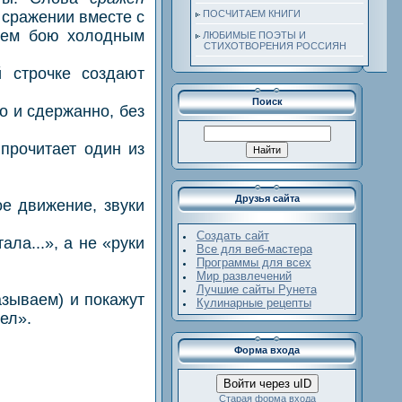
с сражении вместе с
ПОСЧИТАЕМ КНИГИ
жнем бою холодным
ЛЮБИМЫЕ ПОЭТЫ И
СТИХОТВОРЕНИЯ РОССИЯН
строчке создают
Поиск
о и сдержанно, без
рочитает один из
Друзья сайта
 движение, звуки
Создать сайт
ла...», а не «руки
Все для веб-мастера
Программы для всех
Мир развлечений
Лучшие сайты Рунета
зываем) и покажут
Кулинарные рецепты
тел».
Форма входа
Войти через uID
Старая форма входа