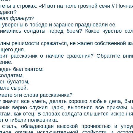
 в строках: «И вот на поле грозной сечи // Ночная
здают?
вал француз
?
ерены в победе и заранее праздновали ее.
сь солдаты перед боем? Какое чувство солд
 решимости сражаться, не жалея собственной жи
щего дня.
ассказчик о начале сражения? Обратите вним
ение.
жден был хватом:
солдатам,
жен булатом,
емле сырой.
те эти слова рассказчика?
м
значит все уметь, делать хорошо любые дела, бы
вник верно служил царю, выполняя все приказы, 
там, как отец. В словах солдата слышится искренняя
т о гибели полковника.
таль, обладающая высокой прочностью и упруг
одное оружие исключительной стойкости и остр