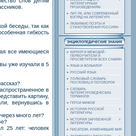
чество слов детям
ЛИТЕРАТУРНЫМ
ассников.
ПРОИЗВЕДЕНИЯМ
ЛИТ-РА, ИЛИ СОВРЕМЕННЫЙ
ВЗГЛЯД НА ЛИТЕРАТУРУ
ЛЮБИМЫЕ ПОЭТЫ И
й беседы, так как
СТИХОТВОРЕНИЯ РОССИЯН
особенная гибкость
ЭНЦИКЛОПЕДИЧЕСКИЕ ЗНАНИЯ
чая все имеющиеся
КИРИЛЛ И МЕФОДИЙ -
ПЕРВОУЧИТЕЛИ И
ПРОСВЕТИТЕЛИ ВСЕХ СЛАВЯН
ы уже изучали в 5
ЯЗЫК И ФОЛЬКЛОР
РУССКИЙ ЯЗЫК
ТОЛКОВЫЙ СЛОВАРЬ
ассказ?
ПОСЛОВИЦ И ПОГОВОРОК
спространенное в
СЛОВАРЬ
ЛИТЕРАТУРОВЕДЧЕСКИХ
едставить картину,
ТЕРМИНОВ
ли, вернувшись в
ГЕРОИ МИФОВ
ИСТОРИЯ РУССКОЙ
ЛИТЕРАТУРЫ
через много лет?
ИСТОРИЯ ЗАРУБЕЖНОЙ
ве?
ЛИТЕРАТУРЫ
 25 лет: человек
ПИСАТЕЛИ, ИЗМЕНИВШИЕ МИР
.
ЗНАМЕНИТЫ ДИНАСТИИ