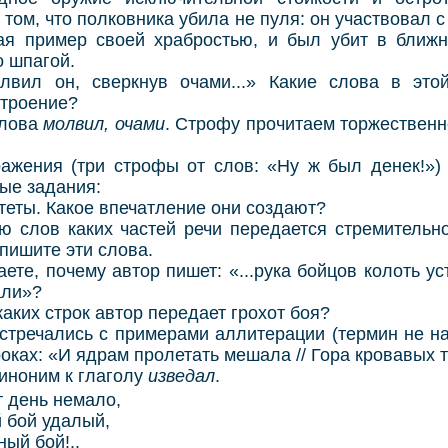
 том, что полковника убила не пуля: он участвовал 
ая пример своей храбростью, и был убит в бли
 шпагой.
, сверкнув очами...» Какие слова в этой 
строение?
лова
молвил, очами
. Строфу прочитаем торжественн
ия (три строфы от слов: «Ну ж был денек!») п
ые задания:
ы. Какое впечатление они создают?
в каких частей речи передается стремительное
пишите эти слова.
 почему автор пишет: «...рука бойцов колоть уста
али»?
х строк автор передает грохот боя?
ечались с примерами аллитерации (термин не на
троках: «И ядрам пролетать мешала // Гора кровавых 
оним к глаголу
изведал
.
т день немало,
й бой удалый,
ый бой!..