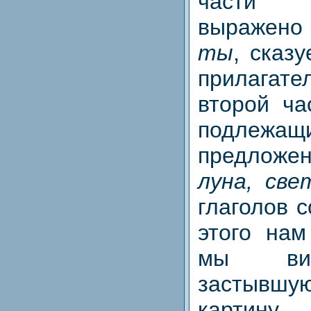
части 
выражено
ты
, сказ
прилагат
второй ча
подлежащ
предложе
луна, све
глаголов с
этого нам
мы ви
застывш
картину,