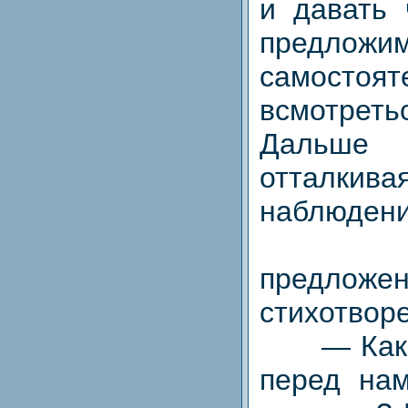
и давать 
пред
самостоят
всмотре
Дальше 
отталки
наблюдени
— С
предл
стихотвор
— Какое
перед нам