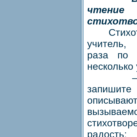
чтени
стихотво
Стихотв
учитель,
раза по 
несколько 
— Под
запишите 
описываю
вызываем
стихотвор
радость;