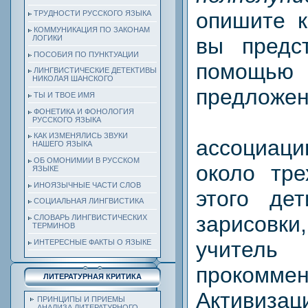
опишите к
ТРУДНОСТИ РУССКОГО ЯЗЫКА
КОММУНИКАЦИЯ ПО ЗАКОНАМ
вы предс
ЛОГИКИ
ПОСОБИЯ ПО ПУНКТУАЦИИ
помощью
ЛИНГВИСТИЧЕСКИЕ ДЕТЕКТИВЫ
НИКОЛАЯ ШАНСКОГО
предложен
ТЫ И ТВОЕ ИМЯ
ФОНЕТИКА И ФОНОЛОГИЯ
На за
РУССКОГО ЯЗЫКА
КАК ИЗМЕНЯЛИСЬ ЗВУКИ
ассоциа
НАШЕГО ЯЗЫКА
ОБ ОМОНИМИИ В РУССКОМ
около тре
ЯЗЫКЕ
ИНОЯЗЫЧНЫЕ ЧАСТИ СЛОВ
этого де
СОЦИАЛЬНАЯ ЛИНГВИСТИКА
зарисов
СЛОВАРЬ ЛИНГВИСТИЧЕСКИХ
ТЕРМИНОВ
учител
ИНТЕРЕСНЫЕ ФАКТЫ О ЯЗЫКЕ
прокоммен
ЛИТЕРАТУРНАЯ КРИТИКА
Активиза
ПРИНЦИПЫ И ПРИЕМЫ
АНАЛИЗА ЛИТЕРАТУРНОГО