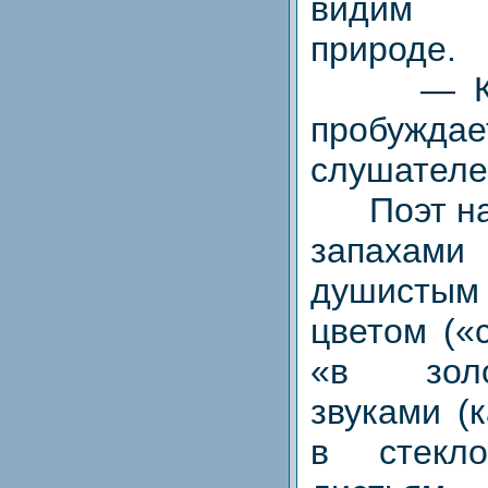
видим 
природе.
— Каки
пробуждае
слушателе
Поэт нас
запаха
душистым 
цветом («
«в золо
звуками (
в стекл