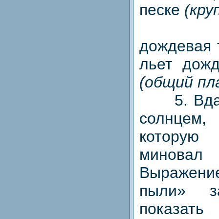
песке
(кру
4. На
дождевая 
льет дожд
(общий пл
5. Вдал
солнцем
котору
минова
Выражен
пыли» з
показат