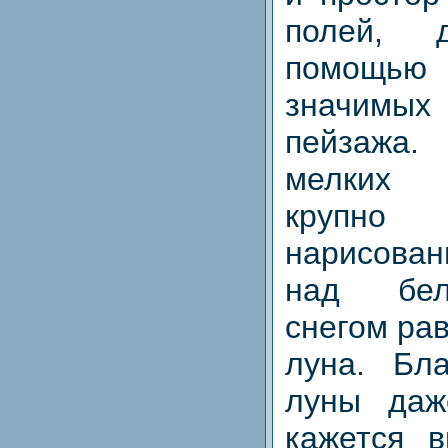
полей, 
помощью
значимы
пейзажа
мелких 
крупно
нарисова
над бел
снегом ра
луна. Бла
луны даж
кажется в