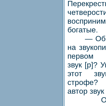
Перекрес
четверо
восприни
богатые.
— Обрат
на звукопи
первом 
звук [р]? 
этот зв
строфе? 
автор звук 
Особу