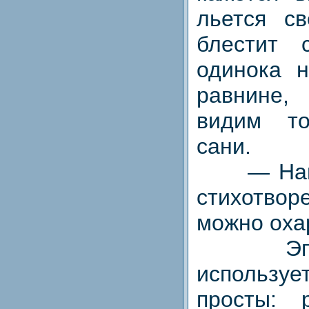
льется св
блестит 
одинока н
равнине
видим то
сани.
— Найди
стихотво
можно оха
Эпитет
использу
просты: