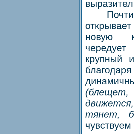
выразите
Почти к
открыва
новую к
чередуе
крупный 
благод
динамич
(блещет
движетс
тянет, б
чувству