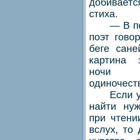
добивае
стиха.
— В пос
поэт гово
беге сане
картина 
ночи
одиночест
Если уч
найти ну
при чтени
вслух, то 