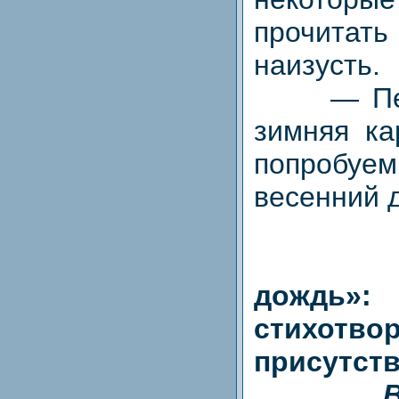
прочит
наизусть.
— Пере
зимняя ка
попробуем
весенний 
дождь»
стихотво
присутст