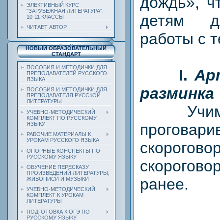
дождь», ч
ЭЛЕКТИВНЫЙ КУРС
"ЗАРУБЕЖНАЯ ЛИТЕРАТУРА".
детям д
10-11 КЛАССЫ
ЧИТАЕТ АВТОР
работы с т
НОВЫЙ ОБРАЗОВАТЕЛЬНЫЙ
СТАНДАРТ
ПОСОБИЯ И МЕТОДИЧКИ ДЛЯ
I.
Ар
ПРЕПОДАВАТЕЛЕЙ РУССКОГО
ЯЗЫКА
разминка
ПОСОБИЯ И МЕТОДИЧКИ ДЛЯ
ПРЕПОДАВАТЕЛЯ РУССКОЙ
ЛИТЕРАТУРЫ
Учим и 
УЧЕБНО-МЕТОДИЧЕСКИЙ
КОМПЛЕКТ ПО РУССКОМУ
прогова
ЯЗЫКУ
РАБОЧИЕ МАТЕРИАЛЫ К
УРОКАМ РУССКОГО ЯЗЫКА
скорогово
ОПОРНЫЕ КОНСПЕКТЫ ПО
РУССКОМУ ЯЗЫКУ
скорогово
ОБУЧЕНИЕ ПЕРЕСКАЗУ
ПРОИЗВЕДЕНИЙ ЛИТЕРАТУРЫ,
ранее.
ЖИВОПИСИ И МУЗЫКИ
УЧЕБНО-МЕТОДИЧЕСКИЙ
КОМПЛЕКТ К УРОКАМ
ЛИТЕРАТУРЫ
ПОДГОТОВКА К ОГЭ ПО
РУССКОМУ ЯЗЫКУ