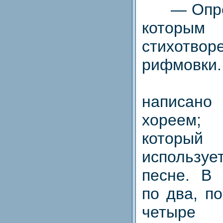
— Опред
которы
стихотв
рифмовки.
Стихо
написан
хореем;
который
используе
песне. В 
по два, п
четыр