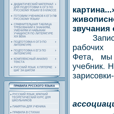
ДИДАКТИЧЕСКИЙ МАТЕРИАЛ
картина...
ДЛЯ ПОДГОТОВКИ К ОГЭ ПО
РУССКОМУ ЯЗЫКУ В 9 КЛАССЕ
ГОТОВИМ УЧЕНИКОВ К ЕГЭ ПО
живописн
РУССКОМУ ЯЗЫКУ
СРАВНИТЕЛЬНАЯ ТАБЛИЦА
звучания 
ТРЕБОВАНИЙ К ЗНАНИЯМ,
УМЕНИЯМ И НАВЫКАМ
УЧАЩИХСЯ ПО ЛИТЕРАТУРЕ
Записав
ХIХ ВЕКА
ПОДГОТОВКА К ОГЭ ПО
рабочих
ЛИТЕРАТУРЕ
ПОДГОТОВКА К ЕГЭ ПО
ЛИТЕРАТУРЕ
Фета, мы
КОМПЛЕКСНЫЙ АНАЛИЗ
ТЕКСТА
учебник. 
РУССКИЙ ЯЗЫК. К ПЯТЕРКЕ
ШАГ ЗА ШАГОМ
зарисовки
ПРАВИЛА РУССКОГО ЯЗЫКА
РУССКИЙ ЯЗЫК: КРАТКИЙ
ТЕОРЕТИЧЕСКИЙ КУРС ДЛЯ
ШКОЛЬНИКОВ
ассоциац
ПАМЯТКА ДЛЯ УЧЕНИКА
— За
ПРАВИЛА В СТИХАХ