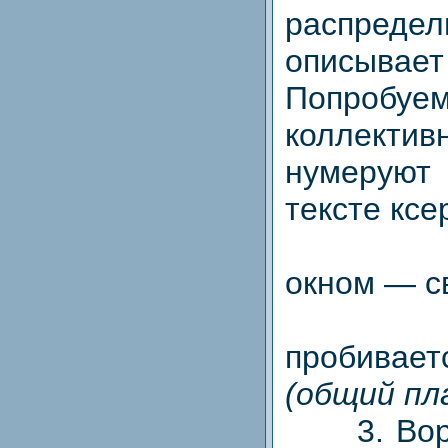
распред
описывает 
Попробуе
коллект
нумерую
тексте ксе
1. О
окном — св
2. Лу
пробивает
(общий пл
3. Вороб