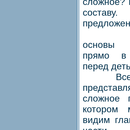
сложное? 
составу
предложен
Грамм
основы 
прямо в
перед деть
Все ст
представл
сложное 
котором
видим гла