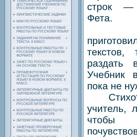
ТЕМАТИЧЕСКОЕ ОЦЕНИВАНИЕ
строк — 
ДОСТИЖЕНИЙ УЧЕНИКОВ ПО
РУССКОМУ ЯЗЫКУ
Фета.
ЛИНГВИСТИЧЕСКИЕ ЗАДАЧКИ
КИМ ПО РУССКОМУ ЯЗЫКУ
Если
КОНТРОЛЬНЫЕ И ТЕСТОВЫЕ
РАБОТЫ ПО РУССКОМУ ЯЗЫКУ
приготов
ЗАДАНИЯ НА ПОНИМАНИЕ
ТЕКСТА. 6 КЛАСС
КОНТРОЛЬНЫЕ РАБОТЫ ПО
текстов,
РУССКОМУ ЯЗЫКУ В НОВОМ
ФОРМАТЕ
раздать 
ЗАЧЕТ ПО РУССКОМУ ЯЗЫКУ
НА ОСНОВЕ ТЕКСТА
Учебник 
ПРОМЕЖУТОЧНАЯ
АТТЕСТАЦИЯ ПО РУССКОМУ
ЯЗЫКУ В НОВОМ ФОРМАТЕ. 6
пока не ну
КЛАСС
ЛИТЕРАТУРНЫЕ ДИКТАНТЫ ПО
ЗАРУБЕЖНОЙ ЛИТЕРАТУРЕ
Стихотв
КОНТРОЛЬНЫЕ ВОПРОСЫ ПО
РУССКОЙ ЛИТЕРАТУРЕ
учитель, 
КОНТРОЛЬНЫЕ РАБОТЫ ПО
РУССКОЙ ЛИТЕРАТУРЕ
чтобы 
ЛИТЕРАТУРНЫЕ ДИКТАНТЫ
ЗАЧЕТНЫЕ ПРОВЕРОЧНЫЕ
почувствов
РАБОТЫ ПО ЛИТЕРАТУРЕ