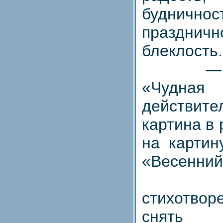
будничнос
праздничн
блеклость.
— Сти
«Чудная
действи
картина в
на картин
«Весенний
По 
стихотв
снят