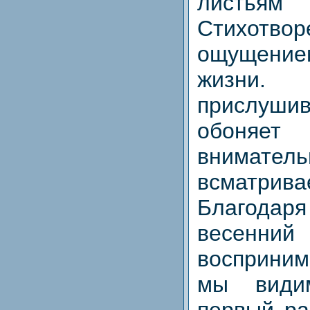
листьям 
Стихотвор
ощущени
жизн
прислушив
обоня
внимател
всматри
Благода
весен
восприним
мы види
первый ра