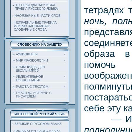
ПЕСЕНКИ ДЛЯ ЗАУЧИВАЯ
тетрадях 
ПРАВИЛ РУССКОГО ЯЗЫКА
ИНОЯЗЫЧНЫЕ ЧАСТИ СЛОВ
ночь, пол
НЕПРАВИЛЬНЫЕ ПРАВИЛА,
ИЛИ КАК ЗАПОМИНАТЬ
предста
СЛОВАРНЫЕ СЛОВА
соединя
СЛОВЕСНИКУ НА ЗАМЕТКУ
образа 
АУДИОКНИГИ
МИР ФРАЗЕОЛОГИИ
помоч
ОЛИМПИАДЫ ДЛЯ
ШКОЛЬНИКОВ
воображе
УВЛЕКАТЕЛЬНОЕ
ЯЗЫКОЗНАНИЕ
полминуты
РАБОТА С ТЕКСТОМ
ГЕРОИ ДО ВСТРЕЧИ С
постарать
ПИСАТЕЛЕМ
себе эту к
ИНТЕРЕСНЫЙ РУССКИЙ ЯЗЫК
— Ит
ВЕЛИКИЕ О РУССКОМ ЯЗЫКЕ
полнолуни
СЛОВАРИ РУССКОГО ЯЗЫКА