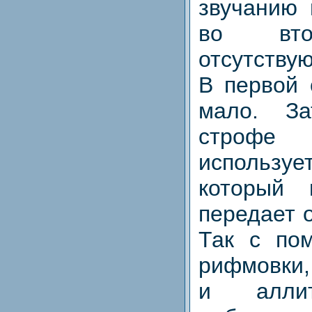
звучанию 
во вто
отсутствуют
В первой 
мало. З
стро
использу
который 
передает 
Так с по
рифмовки,
и аллит