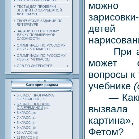
ТЕСТЫ ПО ЛИТЕРАТУРЕ
можно
ТЕСТЫ ДЛЯ ПРОВЕРКИ
ЗНАНИЙ ПО ЗАРУБЕЖНОЙ
зарисовки
ЛИТЕРАТУРЕ
ТВОРЧЕСКИЕ ЗАДАНИЯ ПО
ЛИТЕРАТУРЕ
детей 
ЗАДАНИЯ ПО РУССКОМУ
ЯЗЫКУ ПОВЫШЕННОЙ
нарисован
СЛОЖНОСТИ
ОЛИМПИАДЫ ПО РУССКОМУ
При ана
ЯЗЫКУ. 5-6 КЛАССЫ
ОЛИМПИАДЫ ПО РУССКОМУ
может о
ЯЗЫКУ. 7-8 КЛАССЫ
ОГЭ ПО ЛИТЕРАТУРЕ
вопросы к 
учебнике
(
Категории раздела
— Какие 
5 КЛАСС. ПРОГРАММА
КОРОВИНОЙ
[37]
5 КЛАСС. ПОСОБИЕ
вызва
О.А.ЕРЕМИНОЙ
[101]
6 КЛАСС
[36]
картина»
7 КЛАСС
[41]
8 КЛАСС
[27]
9 КЛАСС
Фетом?
[45]
10 КЛАСС
[96]
11 КЛАСС
[42]