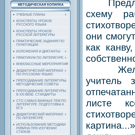
Предлаг
МЕТОДИЧЕСКАЯ КОПИЛКА
схему р
УЧЕБНЫЕ ПЛАНЫ
КОНСПЕКТЫ УРОКОВ
стихотвор
РУССКОГО ЯЗЫКА
КОНСПЕКТЫ УРОКОВ
они смогу
РУССКОЙ ЛИТЕРАТУРЫ
ПРАКТИЧЕСКИЕ ЗАДАНИЯ ПО
как канву
ПУНКТУАЦИИ
ИЗЛОЖЕНИЯ И ДИКТАНТЫ
собственно
ПРАКТИКУМ ПО ЛИТЕРАТУРЕ
ВНЕКЛАССНЫЕ МЕРОПРИЯТИЯ
Желате
ДИДАКТИЧЕСКИЙ МАТЕРИАЛ
ПО РУССКОМУ ЯЗЫКУ
учитель 
ПРЕПОДАВАНИЕ ЛИТЕРАТУРЫ.
МЕТОДИЧЕСКИЕ СОВЕТЫ
отпечата
ПРЕПОДАВАНИЕ ЛИТЕРАТУРЫ
В XXI ВЕКЕ. СТАНДАРТЫ
листе кс
СТО САМЫХ ВАЖНЫХ ТЕМ ПО
ЛИТЕРАТУРЕ. ПОДГОТОВКА К
ЕГЭ
стихотво
ДИДАКТИЧЕСКИЙ МАТЕРИАЛ
ПО ЛИТЕРАТУРЕ
картина..
ИСПОЛЬЗОВАНИЕ МЕТОДИКИ
РИВИНА ПРИ ИЗУЧЕНИИ
СТИХОВ