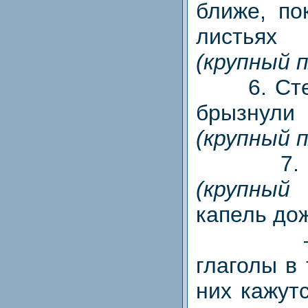
ближе, по
листья
(крупный 
6. Стекл
брызнул
(крупный 
7. Кач
(крупный
капель до
— Под
глаголы в 
них кажут