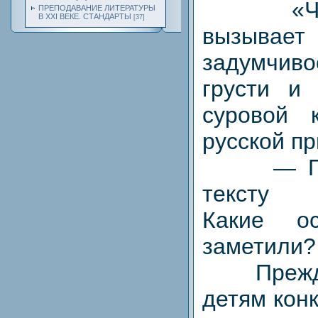
«Чудна
ПРЕПОДАВАНИЕ ЛИТЕРАТУРЫ
В XXI ВЕКЕ. СТАНДАРТЫ
[37]
вызыва
задумчи
грусти и 
суровой 
русской п
— Прис
тексту с
Какие о
заметили?
Прежде 
детям кон