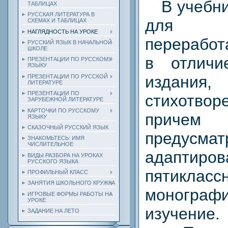
В учебник
ТАБЛИЦАХ
РУССКАЯ ЛИТЕРАТУРА В
для 5
СХЕМАХ И ТАБЛИЦАХ
НАГЛЯДНОСТЬ НА УРОКЕ
переработ
РУССКИЙ ЯЗЫК В НАЧАЛЬНОЙ
ШКОЛЕ
в отличи
ПРЕЗЕНТАЦИИ ПО РУССКОМУ
ЯЗЫКУ
издания,
ПРЕЗЕНТАЦИИ ПО РУССКОЙ
ЛИТЕРАТУРЕ
ПРЕЗЕНТАЦИИ ПО
стихотвор
ЗАРУБЕЖНОЙ ЛИТЕРАТУРЕ
КАРТОЧКИ ПО РУССКОМУ
причем
ЯЗЫКУ
СКАЗОЧНЫЙ РУССКИЙ ЯЗЫК
предусма
ЗНАКОМЬТЕСЬ: ИМЯ
ЧИСЛИТЕЛЬНОЕ
адаптир
ВИДЫ РАЗБОРА НА УРОКАХ
РУССКОГО ЯЗЫКА
пятикласс
ПРОФИЛЬНЫЙ КЛАСС
ЗАНЯТИЯ ШКОЛЬНОГО КРУЖКА
монографи
ИГРОВЫЕ ФОРМЫ РАБОТЫ НА
УРОКЕ
изучение.
ЗАДАНИЕ НА ЛЕТО