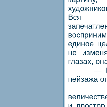
художник
Вся 
запечатл
восприн
единое це
не измен
глазах, он
— Каки
пейзажа о
Поэт 
величеств
и простор