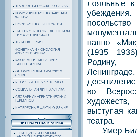
лояльные к
ТРУДНОСТИ РУССКОГО ЯЗЫКА
убеждения. 
КОММУНИКАЦИЯ ПО ЗАКОНАМ
ЛОГИКИ
посольс
ПОСОБИЯ ПО ПУНКТУАЦИИ
монументаль
ЛИНГВИСТИЧЕСКИЕ ДЕТЕКТИВЫ
НИКОЛАЯ ШАНСКОГО
панно «Мик
ТЫ И ТВОЕ ИМЯ
(1935—1936
ФОНЕТИКА И ФОНОЛОГИЯ
РУССКОГО ЯЗЫКА
Родину,
КАК ИЗМЕНЯЛИСЬ ЗВУКИ
НАШЕГО ЯЗЫКА
Ленинград
ОБ ОМОНИМИИ В РУССКОМ
ЯЗЫКЕ
десятилетие
ИНОЯЗЫЧНЫЕ ЧАСТИ СЛОВ
во Всерос
СОЦИАЛЬНАЯ ЛИНГВИСТИКА
СЛОВАРЬ ЛИНГВИСТИЧЕСКИХ
художест
ТЕРМИНОВ
ИНТЕРЕСНЫЕ ФАКТЫ О ЯЗЫКЕ
выступая ка
театра.
ЛИТЕРАТУРНАЯ КРИТИКА
Умер Били
ПРИНЦИПЫ И ПРИЕМЫ
АНАЛИЗА ЛИТЕРАТУРНОГО