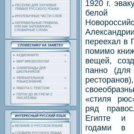
1920 г. эва
ПЕСЕНКИ ДЛЯ ЗАУЧИВАЯ
ПРАВИЛ РУССКОГО ЯЗЫКА
белой
ИНОЯЗЫЧНЫЕ ЧАСТИ СЛОВ
Новороссийс
НЕПРАВИЛЬНЫЕ ПРАВИЛА,
ИЛИ КАК ЗАПОМИНАТЬ
Александ
СЛОВАРНЫЕ СЛОВА
переехал в 
СЛОВЕСНИКУ НА ЗАМЕТКУ
помимо книж
АУДИОКНИГИ
вещей, соз
МИР ФРАЗЕОЛОГИИ
панно (для
ОЛИМПИАДЫ ДЛЯ
ШКОЛЬНИКОВ
рестора
УВЛЕКАТЕЛЬНОЕ
ЯЗЫКОЗНАНИЕ
своеобраз
РАБОТА С ТЕКСТОМ
ГЕРОИ ДО ВСТРЕЧИ С
«стиля рюс
ПИСАТЕЛЕМ
ряд право
Египте и 
ИНТЕРЕСНЫЙ РУССКИЙ ЯЗЫК
годами в 
ВЕЛИКИЕ О РУССКОМ ЯЗЫКЕ
СЛОВАРИ РУССКОГО ЯЗЫКА