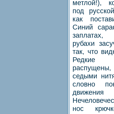
метлой!), 
под русско
как постав
Синий сара
заплатах,
рубахи зас
так, что ви
Редкие 
распущены,
седыми нит
словно по
движени
Нечеловечес
нос крюч