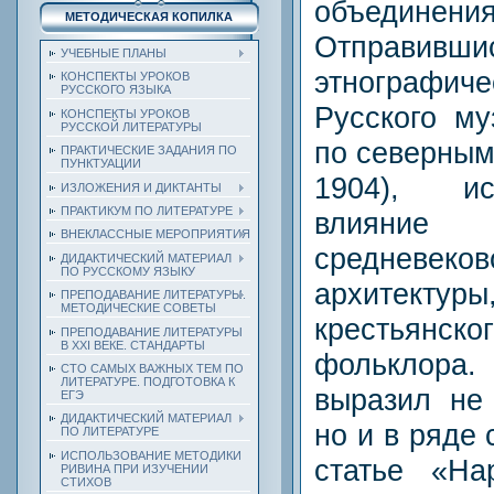
объединения
МЕТОДИЧЕСКАЯ КОПИЛКА
Отправивш
УЧЕБНЫЕ ПЛАНЫ
этнографи
КОНСПЕКТЫ УРОКОВ
РУССКОГО ЯЗЫКА
Русского му
КОНСПЕКТЫ УРОКОВ
РУССКОЙ ЛИТЕРАТУРЫ
по северным
ПРАКТИЧЕСКИЕ ЗАДАНИЯ ПО
ПУНКТУАЦИИ
1904), и
ИЗЛОЖЕНИЯ И ДИКТАНТЫ
ПРАКТИКУМ ПО ЛИТЕРАТУРЕ
влияние
ВНЕКЛАССНЫЕ МЕРОПРИЯТИЯ
средневек
ДИДАКТИЧЕСКИЙ МАТЕРИАЛ
ПО РУССКОМУ ЯЗЫКУ
архитекту
ПРЕПОДАВАНИЕ ЛИТЕРАТУРЫ.
МЕТОДИЧЕСКИЕ СОВЕТЫ
крестьянско
ПРЕПОДАВАНИЕ ЛИТЕРАТУРЫ
В XXI ВЕКЕ. СТАНДАРТЫ
фольклора.
СТО САМЫХ ВАЖНЫХ ТЕМ ПО
ЛИТЕРАТУРЕ. ПОДГОТОВКА К
выразил не 
ЕГЭ
ДИДАКТИЧЕСКИЙ МАТЕРИАЛ
но и в ряде 
ПО ЛИТЕРАТУРЕ
ИСПОЛЬЗОВАНИЕ МЕТОДИКИ
статье «На
РИВИНА ПРИ ИЗУЧЕНИИ
СТИХОВ