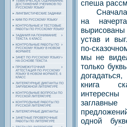
спеша рассм
ТЕМАТИЧЕСКОЕ ОЦЕНИВАНИЕ
ДОСТИЖЕНИЙ УЧЕНИКОВ ПО
РУССКОМУ ЯЗЫКУ
Сначала о
ЛИНГВИСТИЧЕСКИЕ ЗАДАЧКИ
на начерт
КИМ ПО РУССКОМУ ЯЗЫКУ
КОНТРОЛЬНЫЕ И ТЕСТОВЫЕ
вырисованы 
РАБОТЫ ПО РУССКОМУ ЯЗЫКУ
ЗАДАНИЯ НА ПОНИМАНИЕ
устав и выг
ТЕКСТА. 6 КЛАСС
КОНТРОЛЬНЫЕ РАБОТЫ ПО
по-сказочн
РУССКОМУ ЯЗЫКУ В НОВОМ
ФОРМАТЕ
мы не виде
ЗАЧЕТ ПО РУССКОМУ ЯЗЫКУ
НА ОСНОВЕ ТЕКСТА
только букв
ПРОМЕЖУТОЧНАЯ
АТТЕСТАЦИЯ ПО РУССКОМУ
догадаться
ЯЗЫКУ В НОВОМ ФОРМАТЕ. 6
КЛАСС
книга ск
ЛИТЕРАТУРНЫЕ ДИКТАНТЫ ПО
ЗАРУБЕЖНОЙ ЛИТЕРАТУРЕ
интересны
КОНТРОЛЬНЫЕ ВОПРОСЫ ПО
РУССКОЙ ЛИТЕРАТУРЕ
заглавны
КОНТРОЛЬНЫЕ РАБОТЫ ПО
РУССКОЙ ЛИТЕРАТУРЕ
предложений
ЛИТЕРАТУРНЫЕ ДИКТАНТЫ
ЗАЧЕТНЫЕ ПРОВЕРОЧНЫЕ
одной бу
РАБОТЫ ПО ЛИТЕРАТУРЕ