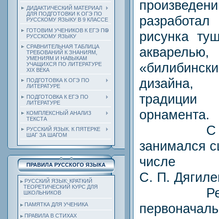
произведе
ДИДАКТИЧЕСКИЙ МАТЕРИАЛ
ДЛЯ ПОДГОТОВКИ К ОГЭ ПО
разработ
РУССКОМУ ЯЗЫКУ В 9 КЛАССЕ
ГОТОВИМ УЧЕНИКОВ К ЕГЭ ПО
рисунка туш
РУССКОМУ ЯЗЫКУ
СРАВНИТЕЛЬНАЯ ТАБЛИЦА
акварел
ТРЕБОВАНИЙ К ЗНАНИЯМ,
УМЕНИЯМ И НАВЫКАМ
«билибински
УЧАЩИХСЯ ПО ЛИТЕРАТУРЕ
ХIХ ВЕКА
дизайна,
ПОДГОТОВКА К ОГЭ ПО
ЛИТЕРАТУРЕ
традиции 
ПОДГОТОВКА К ЕГЭ ПО
ЛИТЕРАТУРЕ
орнамента.
КОМПЛЕКСНЫЙ АНАЛИЗ
ТЕКСТА
С 1904
РУССКИЙ ЯЗЫК. К ПЯТЕРКЕ
ШАГ ЗА ШАГОМ
занимался с
числе в
ПРАВИЛА РУССКОГО ЯЗЫКА
С. П. Дягиле
РУССКИЙ ЯЗЫК: КРАТКИЙ
ТЕОРЕТИЧЕСКИЙ КУРС ДЛЯ
Револю
ШКОЛЬНИКОВ
первоначал
ПАМЯТКА ДЛЯ УЧЕНИКА
ПРАВИЛА В СТИХАХ