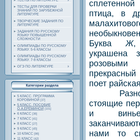
ТЕСТЫ ПО ЛИТЕРАТУРЕ
сплетенной 
ТЕСТЫ ДЛЯ ПРОВЕРКИ
птица, в 
ЗНАНИЙ ПО ЗАРУБЕЖНОЙ
ЛИТЕРАТУРЕ
малахит
ТВОРЧЕСКИЕ ЗАДАНИЯ ПО
ЛИТЕРАТУРЕ
необыкновен
ЗАДАНИЯ ПО РУССКОМУ
ЯЗЫКУ ПОВЫШЕННОЙ
СЛОЖНОСТИ
Буква
Ж
,
ОЛИМПИАДЫ ПО РУССКОМУ
ЯЗЫКУ. 5-6 КЛАССЫ
украшена 
ОЛИМПИАДЫ ПО РУССКОМУ
ЯЗЫКУ. 7-8 КЛАССЫ
розовыми
ОГЭ ПО ЛИТЕРАТУРЕ
прекрасный
поет райская
Категории раздела
Разнообр
5 КЛАСС. ПРОГРАММА
КОРОВИНОЙ
стоящие пер
[37]
5 КЛАСС. ПОСОБИЕ
О.А.ЕРЕМИНОЙ
[101]
и винье
6 КЛАСС
[36]
7 КЛАСС
[41]
заканчиваю
8 КЛАСС
[27]
9 КЛАСС
[45]
нами то с
10 КЛАСС
[96]
11 КЛАСС
[42]