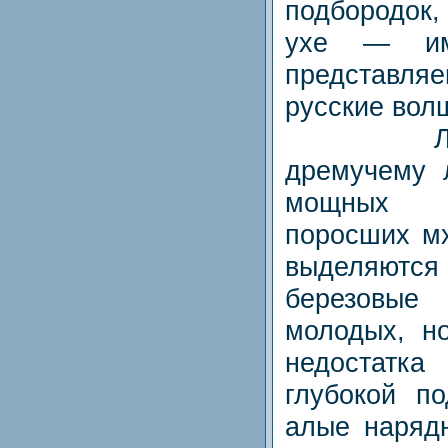
подборо
ухе — им
представляе
русские вол
Летит 
дремучему 
мощных 
поросших м
выделяютс
березовые
молодых, н
недостатка
глубокой п
алые наряд