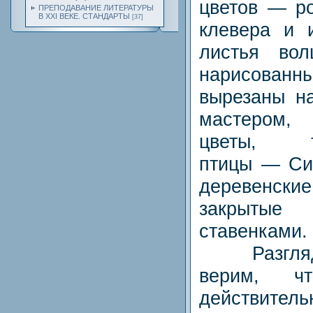
цветов — ро
ПРЕПОДАВАНИЕ ЛИТЕРАТУРЫ
В XXI ВЕКЕ. СТАНДАРТЫ
[37]
клевера и и
листья вол
нарисованны
вырезаны н
мастером,
цветы, 
птицы — Сир
деревенс
закрыты
ставенками.
Разглядыв
верим, ч
действитель