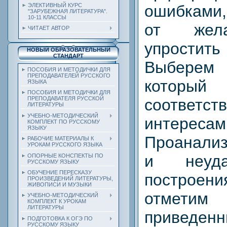
ошибками,
ЭЛЕКТИВНЫЙ КУРС
"ЗАРУБЕЖНАЯ ЛИТЕРАТУРА".
10-11 КЛАССЫ
от жела
ЧИТАЕТ АВТОР
упростит
НОВЫЙ ОБРАЗОВАТЕЛЬНЫЙ
СТАНДАРТ
Выберем
ПОСОБИЯ И МЕТОДИЧКИ ДЛЯ
ПРЕПОДАВАТЕЛЕЙ РУССКОГО
который
ЯЗЫКА
ПОСОБИЯ И МЕТОДИЧКИ ДЛЯ
ПРЕПОДАВАТЕЛЯ РУССКОЙ
соответст
ЛИТЕРАТУРЫ
УЧЕБНО-МЕТОДИЧЕСКИЙ
интерес
КОМПЛЕКТ ПО РУССКОМУ
ЯЗЫКУ
Проанали
РАБОЧИЕ МАТЕРИАЛЫ К
УРОКАМ РУССКОГО ЯЗЫКА
и неуда
ОПОРНЫЕ КОНСПЕКТЫ ПО
РУССКОМУ ЯЗЫКУ
ОБУЧЕНИЕ ПЕРЕСКАЗУ
построен
ПРОИЗВЕДЕНИЙ ЛИТЕРАТУРЫ,
ЖИВОПИСИ И МУЗЫКИ
отмет
УЧЕБНО-МЕТОДИЧЕСКИЙ
КОМПЛЕКТ К УРОКАМ
ЛИТЕРАТУРЫ
приведе
ПОДГОТОВКА К ОГЭ ПО
РУССКОМУ ЯЗЫКУ