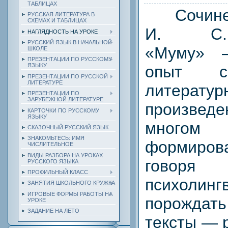
ТАБЛИЦАХ
Сочинени
РУССКАЯ ЛИТЕРАТУРА В
СХЕМАХ И ТАБЛИЦАХ
И. С.
НАГЛЯДНОСТЬ НА УРОКЕ
РУССКИЙ ЯЗЫК В НАЧАЛЬНОЙ
«Муму» 
ШКОЛЕ
ПРЕЗЕНТАЦИИ ПО РУССКОМУ
ЯЗЫКУ
опыт с
ПРЕЗЕНТАЦИИ ПО РУССКОЙ
ЛИТЕРАТУРЕ
литератур
ПРЕЗЕНТАЦИИ ПО
ЗАРУБЕЖНОЙ ЛИТЕРАТУРЕ
произведе
КАРТОЧКИ ПО РУССКОМУ
ЯЗЫКУ
много
СКАЗОЧНЫЙ РУССКИЙ ЯЗЫК
ЗНАКОМЬТЕСЬ: ИМЯ
формиро
ЧИСЛИТЕЛЬНОЕ
ВИДЫ РАЗБОРА НА УРОКАХ
говоря 
РУССКОГО ЯЗЫКА
ПРОФИЛЬНЫЙ КЛАСС
психолинг
ЗАНЯТИЯ ШКОЛЬНОГО КРУЖКА
ИГРОВЫЕ ФОРМЫ РАБОТЫ НА
порождать
УРОКЕ
ЗАДАНИЕ НА ЛЕТО
тексты — 