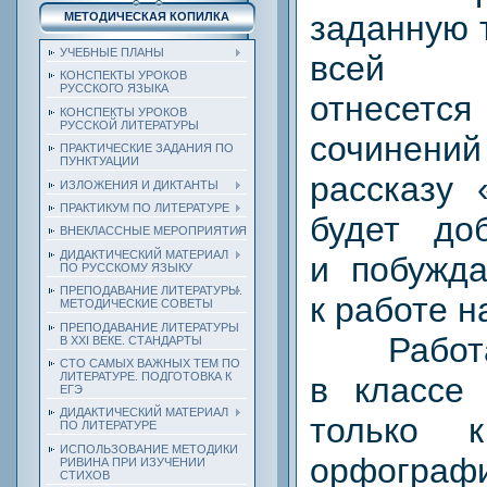
заданную 
МЕТОДИЧЕСКАЯ КОПИЛКА
УЧЕБНЫЕ ПЛАНЫ
всей с
КОНСПЕКТЫ УРОКОВ
РУССКОГО ЯЗЫКА
отнесет
КОНСПЕКТЫ УРОКОВ
РУССКОЙ ЛИТЕРАТУРЫ
сочинени
ПРАКТИЧЕСКИЕ ЗАДАНИЯ ПО
ПУНКТУАЦИИ
рассказу 
ИЗЛОЖЕНИЯ И ДИКТАНТЫ
ПРАКТИКУМ ПО ЛИТЕРАТУРЕ
будет до
ВНЕКЛАССНЫЕ МЕРОПРИЯТИЯ
ДИДАКТИЧЕСКИЙ МАТЕРИАЛ
и побужд
ПО РУССКОМУ ЯЗЫКУ
ПРЕПОДАВАНИЕ ЛИТЕРАТУРЫ.
к работе н
МЕТОДИЧЕСКИЕ СОВЕТЫ
ПРЕПОДАВАНИЕ ЛИТЕРАТУРЫ
Работа 
В XXI ВЕКЕ. СТАНДАРТЫ
СТО САМЫХ ВАЖНЫХ ТЕМ ПО
ЛИТЕРАТУРЕ. ПОДГОТОВКА К
в классе 
ЕГЭ
ДИДАКТИЧЕСКИЙ МАТЕРИАЛ
только 
ПО ЛИТЕРАТУРЕ
ИСПОЛЬЗОВАНИЕ МЕТОДИКИ
орфограф
РИВИНА ПРИ ИЗУЧЕНИИ
СТИХОВ