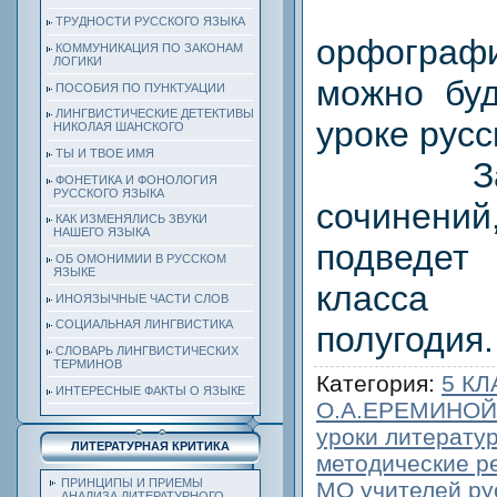
Отр
ТРУДНОСТИ РУССКОГО ЯЗЫКА
орфограф
КОММУНИКАЦИЯ ПО ЗАКОНАМ
ЛОГИКИ
можно буд
ПОСОБИЯ ПО ПУНКТУАЦИИ
ЛИНГВИСТИЧЕСКИЕ ДЕТЕКТИВЫ
уроке русс
НИКОЛАЯ ШАНСКОГО
ТЫ И ТВОЕ ИМЯ
Закон
ФОНЕТИКА И ФОНОЛОГИЯ
РУССКОГО ЯЗЫКА
сочинен
КАК ИЗМЕНЯЛИСЬ ЗВУКИ
НАШЕГО ЯЗЫКА
подведет
ОБ ОМОНИМИИ В РУССКОМ
ЯЗЫКЕ
класса
ИНОЯЗЫЧНЫЕ ЧАСТИ СЛОВ
СОЦИАЛЬНАЯ ЛИНГВИСТИКА
полугодия.
СЛОВАРЬ ЛИНГВИСТИЧЕСКИХ
ТЕРМИНОВ
Категория
:
5 К
ИНТЕРЕСНЫЕ ФАКТЫ О ЯЗЫКЕ
О.А.ЕРЕМИНОЙ
уроки литератур
ЛИТЕРАТУРНАЯ КРИТИКА
методические р
ПРИНЦИПЫ И ПРИЕМЫ
МО учителей рус
АНАЛИЗА ЛИТЕРАТУРНОГО