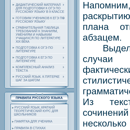
Напомним,
ДИДАКТИЧЕСКИЙ МАТЕРИАЛ
ДЛЯ ПОДГОТОВКИ К ОГЭ ПО
РУССКОМУ ЯЗЫКУ В 9 КЛАССЕ
раскрытию
ГОТОВИМ УЧЕНИКОВ К ЕГЭ ПО
РУССКОМУ ЯЗЫКУ
плана о
СРАВНИТЕЛЬНАЯ ТАБЛИЦА
ТРЕБОВАНИЙ К ЗНАНИЯМ,
абзацем.
УМЕНИЯМ И НАВЫКАМ
УЧАЩИХСЯ ПО ЛИТЕРАТУРЕ
ХIХ ВЕКА
Выделим
ПОДГОТОВКА К ОГЭ ПО
ЛИТЕРАТУРЕ
случа
ПОДГОТОВКА К ЕГЭ ПО
ЛИТЕРАТУРЕ
фактическ
КОМПЛЕКСНЫЙ АНАЛИЗ
ТЕКСТА
РУССКИЙ ЯЗЫК. К ПЯТЕРКЕ
стилистич
ШАГ ЗА ШАГОМ
граммати
ПРАВИЛА РУССКОГО ЯЗЫКА
Из текс
РУССКИЙ ЯЗЫК: КРАТКИЙ
сочине
ТЕОРЕТИЧЕСКИЙ КУРС ДЛЯ
ШКОЛЬНИКОВ
несколь
ПАМЯТКА ДЛЯ УЧЕНИКА
ПРАВИЛА В СТИХАХ