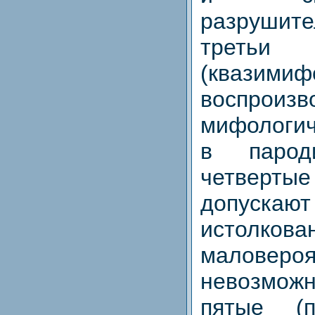
разрушите
третьи
(квазимиф
воспроизв
мифологич
в парод
четвертые
допускаю
истолкова
малове
невозмо
пятые (пс