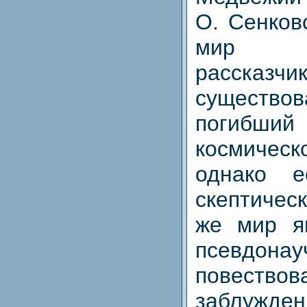
О. Сенков
мир пре
расск
существ
погибший
космическ
однако е
скептичес
же мир я
псевдонау
повествов
заблужде