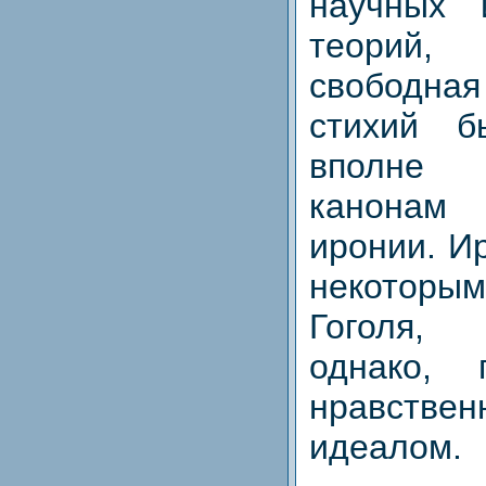
научных 
теорий, 
свободная
стихий б
вполне 
канонам 
иронии. И
некотор
Гоголя,
однако, 
нравствен
идеалом.