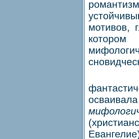
романтиз
устойчив
мотивов, 
которо
мифологич
сновидчес
фантасти
осваивала
мифологи
(христиан
Евангелие)