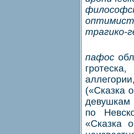
философс
оптимис
трагико-г
пафос
обл
гротеска,
аллегор
(«Сказка о
девушкам
по Невско
«Сказка о