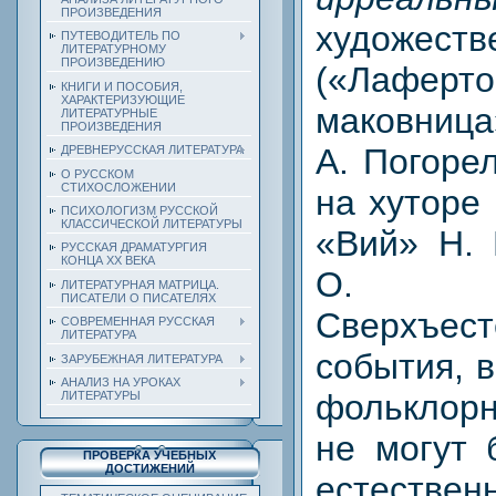
ПРОИЗВЕДЕНИЯ
художес
ПУТЕВОДИТЕЛЬ ПО
ЛИТЕРАТУРНОМУ
ПРОИЗВЕДЕНИЮ
(«Лаферто
КНИГИ И ПОСОБИЯ,
ХАРАКТЕРИЗУЮЩИЕ
маковница
ЛИТЕРАТУРНЫЕ
ПРОИЗВЕДЕНИЯ
А. Погоре
ДРЕВНЕРУССКАЯ ЛИТЕРАТУРА
О РУССКОМ
СТИХОСЛОЖЕНИИ
на хуторе
ПСИХОЛОГИЗМ РУССКОЙ
КЛАССИЧЕСКОЙ ЛИТЕРАТУРЫ
«Вий» Н. 
РУССКАЯ ДРАМАТУРГИЯ
КОНЦА ХХ ВЕКА
О. Сен
ЛИТЕРАТУРНАЯ МАТРИЦА.
ПИСАТЕЛИ О ПИСАТЕЛЯХ
Сверхъест
СОВРЕМЕННАЯ РУССКАЯ
ЛИТЕРАТУРА
события, 
ЗАРУБЕЖНАЯ ЛИТЕРАТУРА
АНАЛИЗ НА УРОКАХ
фольклор
ЛИТЕРАТУРЫ
не могут 
ПРОВЕРКА УЧЕБНЫХ
ДОСТИЖЕНИЙ
естествен