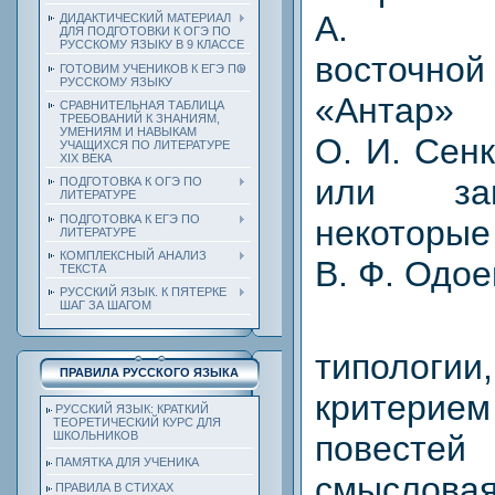
А. Пог
ДИДАКТИЧЕСКИЙ МАТЕРИАЛ
ДЛЯ ПОДГОТОВКИ К ОГЭ ПО
РУССКОМУ ЯЗЫКУ В 9 КЛАССЕ
восточной
ГОТОВИМ УЧЕНИКОВ К ЕГЭ ПО
РУССКОМУ ЯЗЫКУ
«Антар»
СРАВНИТЕЛЬНАЯ ТАБЛИЦА
ТРЕБОВАНИЙ К ЗНАНИЯМ,
УМЕНИЯМ И НАВЫКАМ
О. И. Сенк
УЧАЩИХСЯ ПО ЛИТЕРАТУРЕ
ХIХ ВЕКА
или зап
ПОДГОТОВКА К ОГЭ ПО
ЛИТЕРАТУРЕ
ПОДГОТОВКА К ЕГЭ ПО
некоторы
ЛИТЕРАТУРЕ
КОМПЛЕКСНЫЙ АНАЛИЗ
В. Ф. Одое
ТЕКСТА
РУССКИЙ ЯЗЫК. К ПЯТЕРКЕ
ШАГ ЗА ШАГОМ
типолог
ПРАВИЛА РУССКОГО ЯЗЫКА
критер
РУССКИЙ ЯЗЫК: КРАТКИЙ
ТЕОРЕТИЧЕСКИЙ КУРС ДЛЯ
ШКОЛЬНИКОВ
повес
ПАМЯТКА ДЛЯ УЧЕНИКА
смыслов
ПРАВИЛА В СТИХАХ