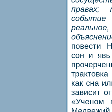
правах;
событие
реальное
объяснен
повести Н
сон и явь
прочерчен
трактовка
как сна и
зависит от
«Ученом 
Медвеж