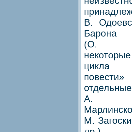
неизв
принадле
В. Одоевс
Барона
(О. Се
некотор
цикла «
повести
отдель
А. Бе
Марлинско
М. Загоск
др.).