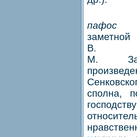
паф
замет
В. Од
М. За
произведе
Сенковско
сполна, п
господ
относител
нравств