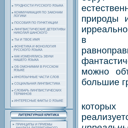
естеств
ТРУДНОСТИ РУССКОГО ЯЗЫКА
КОММУНИКАЦИЯ ПО ЗАКОНАМ
природы 
ЛОГИКИ
ПОСОБИЯ ПО ПУНКТУАЦИИ
ирреально
ЛИНГВИСТИЧЕСКИЕ ДЕТЕКТИВЫ
НИКОЛАЯ ШАНСКОГО
в отн
ТЫ И ТВОЕ ИМЯ
ФОНЕТИКА И ФОНОЛОГИЯ
равноправ
РУССКОГО ЯЗЫКА
КАК ИЗМЕНЯЛИСЬ ЗВУКИ
фантаст
НАШЕГО ЯЗЫКА
ОБ ОМОНИМИИ В РУССКОМ
можно об
ЯЗЫКЕ
ИНОЯЗЫЧНЫЕ ЧАСТИ СЛОВ
большие г
СОЦИАЛЬНАЯ ЛИНГВИСТИКА
СЛОВАРЬ ЛИНГВИСТИЧЕСКИХ
ТЕРМИНОВ
ИНТЕРЕСНЫЕ ФАКТЫ О ЯЗЫКЕ
которых 
реали
ЛИТЕРАТУРНАЯ КРИТИКА
ирреальн
ПРИНЦИПЫ И ПРИЕМЫ
АНАЛИЗА ЛИТЕРАТУРНОГО