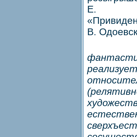
Е. Бар
«Привиде
В. Одоевск
фантасти
реали
относите
(релятивн
художес
естес
сверхъес
сосущест