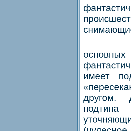
фантастич
происше
снимающие
основ
фантасти
имеет по
«пересек
другом. 
подтипа
уточняющ
(чудесно