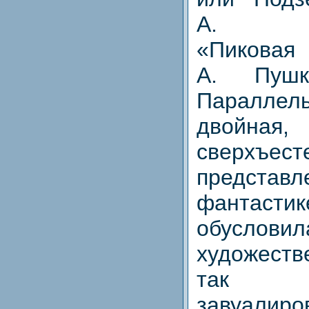
А. Пог
«Пико
А. Пушк
Паралл
двойная
сверхъест
предст
фантаст
обуслови
художест
так н
завуалиро