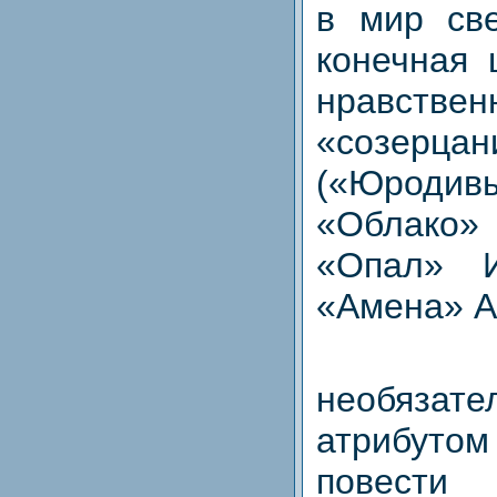
в мир све
конечная 
нравствен
«созерца
(«Юродив
«Облако»
«Опал» И
«Амена» А.
необязате
атрибутом
повести