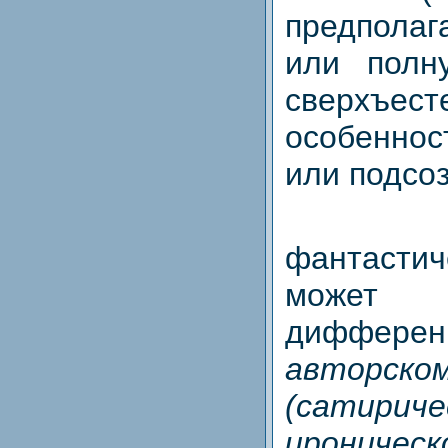
предпола
или полн
сверхъест
особенно
или подсоз
фантасти
мож
дифферен
авторс
(сатириче
ироническ