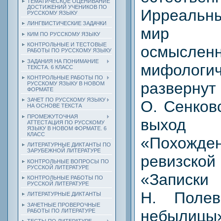
ТЕМАТИЧЕСКОЕ ОЦЕНИВАНИЕ
ДОСТИЖЕНИЙ УЧЕНИКОВ ПО
Ирреаль
РУССКОМУ ЯЗЫКУ
ЛИНГВИСТИЧЕСКИЕ ЗАДАЧКИ
мир п
КИМ ПО РУССКОМУ ЯЗЫКУ
КОНТРОЛЬНЫЕ И ТЕСТОВЫЕ
осмыслен
РАБОТЫ ПО РУССКОМУ ЯЗЫКУ
ЗАДАНИЯ НА ПОНИМАНИЕ
мифологи
ТЕКСТА. 6 КЛАСС
КОНТРОЛЬНЫЕ РАБОТЫ ПО
разверн
РУССКОМУ ЯЗЫКУ В НОВОМ
ФОРМАТЕ
ЗАЧЕТ ПО РУССКОМУ ЯЗЫКУ
О. Сенков
НА ОСНОВЕ ТЕКСТА
ПРОМЕЖУТОЧНАЯ
выход 
АТТЕСТАЦИЯ ПО РУССКОМУ
ЯЗЫКУ В НОВОМ ФОРМАТЕ. 6
КЛАСС
«Похож
ЛИТЕРАТУРНЫЕ ДИКТАНТЫ ПО
ЗАРУБЕЖНОЙ ЛИТЕРАТУРЕ
ревизс
КОНТРОЛЬНЫЕ ВОПРОСЫ ПО
РУССКОЙ ЛИТЕРАТУРЕ
«Записки
КОНТРОЛЬНЫЕ РАБОТЫ ПО
РУССКОЙ ЛИТЕРАТУРЕ
Н. Поле
ЛИТЕРАТУРНЫЕ ДИКТАНТЫ
ЗАЧЕТНЫЕ ПРОВЕРОЧНЫЕ
небылицы»
РАБОТЫ ПО ЛИТЕРАТУРЕ