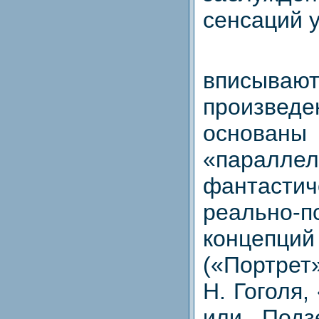
сенсаций 
вписывают
произвед
осно
«паралле
фантас
реально-п
концеп
(«Портрет
Н. Гоголя,
или Подз