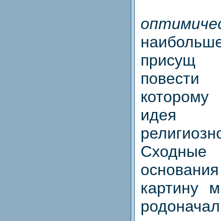
оптимич
наиболь
присущ ф
повест
котором
идея н
религиозн
Сходн
основан
картину м
родонача