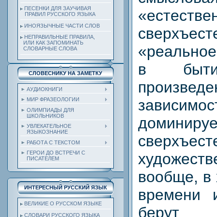
ПЕСЕНКИ ДЛЯ ЗАУЧИВАЯ
«есте
ПРАВИЛ РУССКОГО ЯЗЫКА
ИНОЯЗЫЧНЫЕ ЧАСТИ СЛОВ
сверхъест
НЕПРАВИЛЬНЫЕ ПРАВИЛА,
ИЛИ КАК ЗАПОМИНАТЬ
«реальное
СЛОВАРНЫЕ СЛОВА
в быти
СЛОВЕСНИКУ НА ЗАМЕТКУ
произ
АУДИОКНИГИ
зависим
МИР ФРАЗЕОЛОГИИ
ОЛИМПИАДЫ ДЛЯ
ШКОЛЬНИКОВ
домин
УВЛЕКАТЕЛЬНОЕ
ЯЗЫКОЗНАНИЕ
сверхъе
РАБОТА С ТЕКСТОМ
ГЕРОИ ДО ВСТРЕЧИ С
художес
ПИСАТЕЛЕМ
вообще, в
ИНТЕРЕСНЫЙ РУССКИЙ ЯЗЫК
времени и
ВЕЛИКИЕ О РУССКОМ ЯЗЫКЕ
берут
СЛОВАРИ РУССКОГО ЯЗЫКА