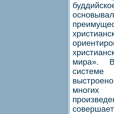
буддийско
основывал
преимущ
христианс
ориенти
христиан
мира». В
систем
выстрое
многих ф
произведе
совершает