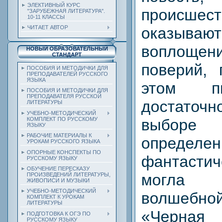
ЭЛЕКТИВНЫЙ КУРС
происшест
"ЗАРУБЕЖНАЯ ЛИТЕРАТУРА".
10-11 КЛАССЫ
оказыва
ЧИТАЕТ АВТОР
воплоще
НОВЫЙ ОБРАЗОВАТЕЛЬНЫЙ
СТАНДАРТ
поверий, 
ПОСОБИЯ И МЕТОДИЧКИ ДЛЯ
ПРЕПОДАВАТЕЛЕЙ РУССКОГО
ЯЗЫКА
этом п
ПОСОБИЯ И МЕТОДИЧКИ ДЛЯ
ПРЕПОДАВАТЕЛЯ РУССКОЙ
достаточ
ЛИТЕРАТУРЫ
УЧЕБНО-МЕТОДИЧЕСКИЙ
выборе
КОМПЛЕКТ ПО РУССКОМУ
ЯЗЫКУ
РАБОЧИЕ МАТЕРИАЛЫ К
опред
УРОКАМ РУССКОГО ЯЗЫКА
ОПОРНЫЕ КОНСПЕКТЫ ПО
фантасти
РУССКОМУ ЯЗЫКУ
ОБУЧЕНИЕ ПЕРЕСКАЗУ
могла 
ПРОИЗВЕДЕНИЙ ЛИТЕРАТУРЫ,
ЖИВОПИСИ И МУЗЫКИ
УЧЕБНО-МЕТОДИЧЕСКИЙ
волшебной
КОМПЛЕКТ К УРОКАМ
ЛИТЕРАТУРЫ
«Черна
ПОДГОТОВКА К ОГЭ ПО
РУССКОМУ ЯЗЫКУ