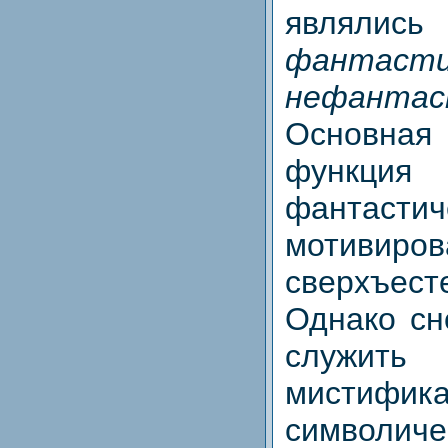
являлись
фантас
нефантас
Основная 
функц
фантастич
мотивиров
сверхъест
Однако сн
служить
мистифика
символиче