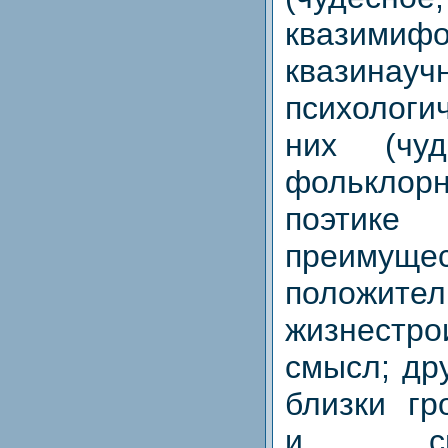
квазимифо
квазинауч
психологи
них (чуд
фольклор
поэти
преимуще
положител
жизнестро
смысл; др
близки гр
и св