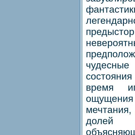
фантастик
легендарн
предыстор
невероя
предпол
чудесн
состоян
время и
ощущени
мечтания,
долей 
объясняю