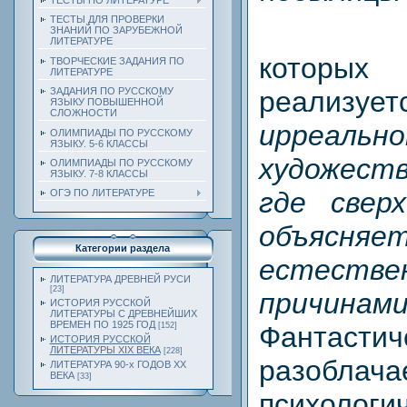
ТЕСТЫ ПО ЛИТЕРАТУРЕ
ТЕСТЫ ДЛЯ ПРОВЕРКИ
ЗНАНИЙ ПО ЗАРУБЕЖНОЙ
ЛИТЕРАТУРЕ
которых 
ТВОРЧЕСКИЕ ЗАДАНИЯ ПО
ЛИТЕРАТУРЕ
реализу
ЗАДАНИЯ ПО РУССКОМУ
ЯЗЫКУ ПОВЫШЕННОЙ
СЛОЖНОСТИ
ирреальн
ОЛИМПИАДЫ ПО РУССКОМУ
ЯЗЫКУ. 5-6 КЛАССЫ
художес
ОЛИМПИАДЫ ПО РУССКОМУ
ЯЗЫКУ. 7-8 КЛАССЫ
где свер
ОГЭ ПО ЛИТЕРАТУРЕ
объясняе
Категории раздела
естестве
ЛИТЕРАТУРА ДРЕВНЕЙ РУСИ
[23]
причинами
ИСТОРИЯ РУССКОЙ
ЛИТЕРАТУРЫ С ДРЕВНЕЙШИХ
ВРЕМЕН ПО 1925 ГОД
Фантастич
[152]
ИСТОРИЯ РУССКОЙ
ЛИТЕРАТУРЫ XIX ВЕКА
[228]
разоблача
ЛИТЕРАТУРА 90-х ГОДОВ ХХ
ВЕКА
[33]
психологи