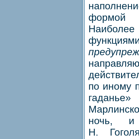
наполнени
формой 
Наиболее
функциями
предупреж
направля
действит
по иному 
гаданье»
Марлинск
ночь, и
Н. Гогол