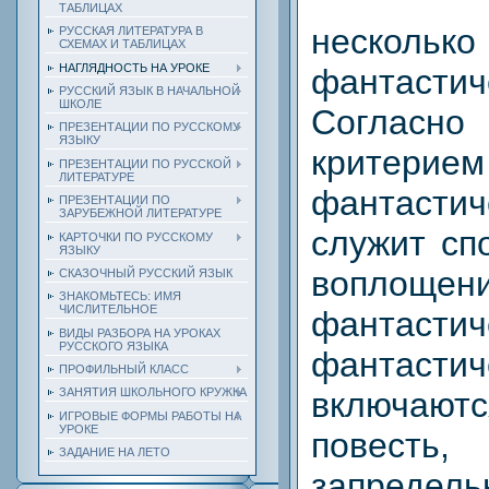
ТАБЛИЦАХ
несколь
РУССКАЯ ЛИТЕРАТУРА В
СХЕМАХ И ТАБЛИЦАХ
НАГЛЯДНОСТЬ НА УРОКЕ
фантастич
РУССКИЙ ЯЗЫК В НАЧАЛЬНОЙ
ШКОЛЕ
Согласно
ПРЕЗЕНТАЦИИ ПО РУССКОМУ
ЯЗЫКУ
критери
ПРЕЗЕНТАЦИИ ПО РУССКОЙ
ЛИТЕРАТУРЕ
фантастич
ПРЕЗЕНТАЦИИ ПО
ЗАРУБЕЖНОЙ ЛИТЕРАТУРЕ
служит сп
КАРТОЧКИ ПО РУССКОМУ
ЯЗЫКУ
воплощен
СКАЗОЧНЫЙ РУССКИЙ ЯЗЫК
ЗНАКОМЬТЕСЬ: ИМЯ
ЧИСЛИТЕЛЬНОЕ
фантастич
ВИДЫ РАЗБОРА НА УРОКАХ
РУССКОГО ЯЗЫКА
фантасти
ПРОФИЛЬНЫЙ КЛАСС
включают
ЗАНЯТИЯ ШКОЛЬНОГО КРУЖКА
ИГРОВЫЕ ФОРМЫ РАБОТЫ НА
УРОКЕ
повесть
ЗАДАНИЕ НА ЛЕТО
запредель