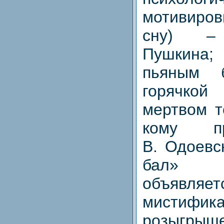
мотивиров
сну) – 
Пушкина
пьяным 
горячко
мертвом т
кому пр
В. Одоевс
бал» 
объявляет
мистифика
розыгрыше