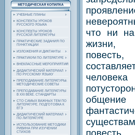
МЕТОДИЧЕСКАЯ КОПИЛКА
проявлен
УЧЕБНЫЕ ПЛАНЫ
невероятн
КОНСПЕКТЫ УРОКОВ
РУССКОГО ЯЗЫКА
что ни на
КОНСПЕКТЫ УРОКОВ
РУССКОЙ ЛИТЕРАТУРЫ
жизни, «
ПРАКТИЧЕСКИЕ ЗАДАНИЯ ПО
ПУНКТУАЦИИ
ИЗЛОЖЕНИЯ И ДИКТАНТЫ
повесть,
ПРАКТИКУМ ПО ЛИТЕРАТУРЕ
составл
ВНЕКЛАССНЫЕ МЕРОПРИЯТИЯ
ДИДАКТИЧЕСКИЙ МАТЕРИАЛ
человека
ПО РУССКОМУ ЯЗЫКУ
ПРЕПОДАВАНИЕ ЛИТЕРАТУРЫ.
МЕТОДИЧЕСКИЕ СОВЕТЫ
потусторо
ПРЕПОДАВАНИЕ ЛИТЕРАТУРЫ
В XXI ВЕКЕ. СТАНДАРТЫ
общ
СТО САМЫХ ВАЖНЫХ ТЕМ ПО
ЛИТЕРАТУРЕ. ПОДГОТОВКА К
фантастич
ЕГЭ
ДИДАКТИЧЕСКИЙ МАТЕРИАЛ
ПО ЛИТЕРАТУРЕ
существам
ИСПОЛЬЗОВАНИЕ МЕТОДИКИ
РИВИНА ПРИ ИЗУЧЕНИИ
повесть,
СТИХОВ