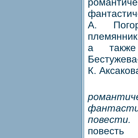
романтиче
фантасти
А. Погор
племянника
а также
Бестужева
К. Аксаков
романтич
фантасти
повести
повес