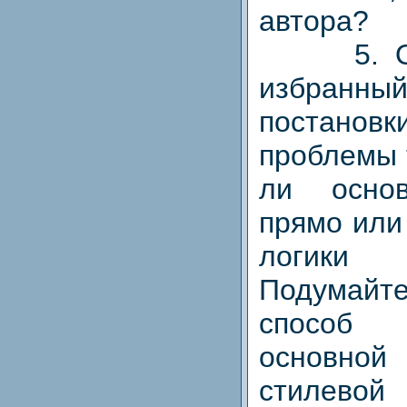
автора?
5. Охар
избранный
постано
проблемы 
ли осно
прямо или
логики 
Подумай
способ
основно
стилевой