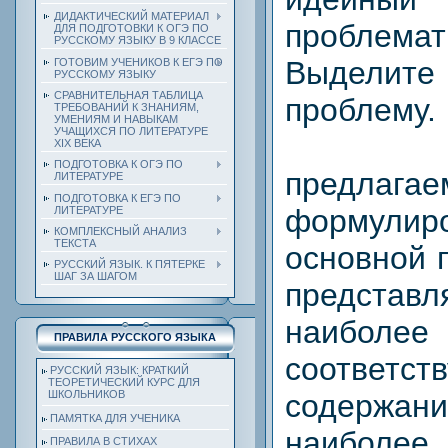
ДИДАКТИЧЕСКИЙ МАТЕРИАЛ
проблем
ДЛЯ ПОДГОТОВКИ К ОГЭ ПО
РУССКОМУ ЯЗЫКУ В 9 КЛАССЕ
Выделите
ГОТОВИМ УЧЕНИКОВ К ЕГЭ ПО
РУССКОМУ ЯЗЫКУ
СРАВНИТЕЛЬНАЯ ТАБЛИЦА
проблему.
ТРЕБОВАНИЙ К ЗНАНИЯМ,
УМЕНИЯМ И НАВЫКАМ
УЧАЩИХСЯ ПО ЛИТЕРАТУРЕ
2. К
ХIХ ВЕКА
ПОДГОТОВКА К ОГЭ ПО
предлагае
ЛИТЕРАТУРЕ
ПОДГОТОВКА К ЕГЭ ПО
формули
ЛИТЕРАТУРЕ
КОМПЛЕКСНЫЙ АНАЛИЗ
ТЕКСТА
основной 
РУССКИЙ ЯЗЫК. К ПЯТЕРКЕ
ШАГ ЗА ШАГОМ
предста
наиболее
ПРАВИЛА РУССКОГО ЯЗЫКА
соответст
РУССКИЙ ЯЗЫК: КРАТКИЙ
ТЕОРЕТИЧЕСКИЙ КУРС ДЛЯ
ШКОЛЬНИКОВ
содержа
ПАМЯТКА ДЛЯ УЧЕНИКА
наиболе
ПРАВИЛА В СТИХАХ