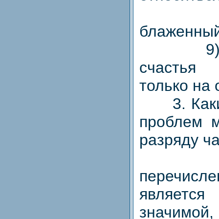
8) К
блаженный
9) По
счастья
только на
3. Какие
проблем м
разряду ч
4. К
перечисл
являет
значимой,