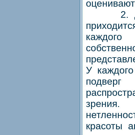
оценивают
2. Дов
приходит
каждог
собственн
представл
У каждого
подверг
распрост
зрени
нетленно
красоты а