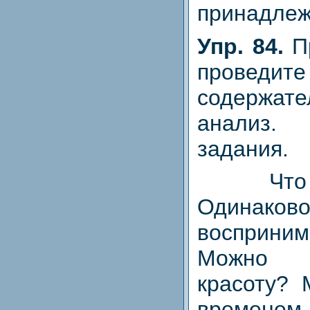
принадлеж
Упр. 84.
П
прове
содержате
анализ
задания.
Что так
Одина
восприни
Можно 
красоту? 
временем