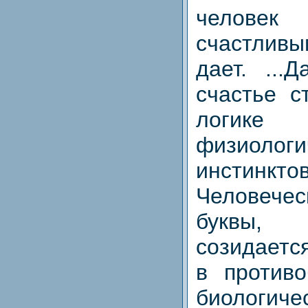
человек
счастливы
дает. ...
счастье с
логи
физиологи
инстинкт
Человечес
буквы,
созидаетс
в противо
биологичес