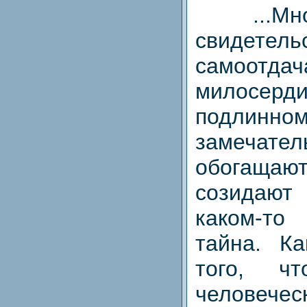
...Мног
свидете
самоотда
милосерд
подлинно
замечат
обогаща
созидают 
каком-т
тайна. К
того, ч
человече