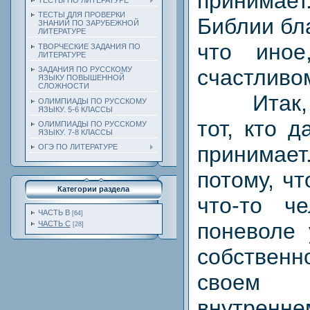
принимае
ТЕСТЫ ПО ЛИТЕРАТУРЕ
ТЕСТЫ ДЛЯ ПРОВЕРКИ
Библии бл
ЗНАНИЙ ПО ЗАРУБЕЖНОЙ
ЛИТЕРАТУРЕ
что иное
ТВОРЧЕСКИЕ ЗАДАНИЯ ПО
ЛИТЕРАТУРЕ
счастливо
ЗАДАНИЯ ПО РУССКОМУ
ЯЗЫКУ ПОВЫШЕННОЙ
СЛОЖНОСТИ
Итак, б
ОЛИМПИАДЫ ПО РУССКОМУ
ЯЗЫКУ. 5-6 КЛАССЫ
тот, кто д
ОЛИМПИАДЫ ПО РУССКОМУ
ЯЗЫКУ. 7-8 КЛАССЫ
принимае
ОГЭ ПО ЛИТЕРАТУРЕ
потому, ч
Категории раздела
что-то ч
ЧАСТЬ В
[64]
поневоле 
ЧАСТЬ С
[28]
собстве
своем 
внутренне