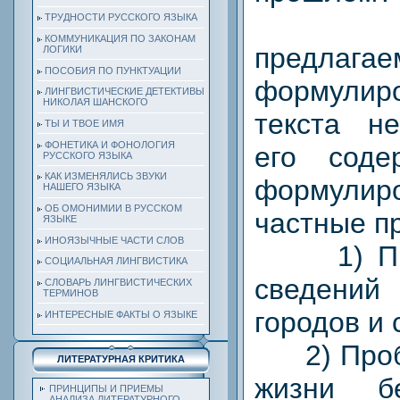
3. К
ТРУДНОСТИ РУССКОГО ЯЗЫКА
КОММУНИКАЦИЯ ПО ЗАКОНАМ
предлагае
ЛОГИКИ
ПОСОБИЯ ПО ПУНКТУАЦИИ
формули
ЛИНГВИСТИЧЕСКИЕ ДЕТЕКТИВЫ
НИКОЛАЯ ШАНСКОГО
текста не
ТЫ И ТВОЕ ИМЯ
ФОНЕТИКА И ФОНОЛОГИЯ
его соде
РУССКОГО ЯЗЫКА
КАК ИЗМЕНЯЛИСЬ ЗВУКИ
формулир
НАШЕГО ЯЗЫКА
ОБ ОМОНИМИИ В РУССКОМ
частные п
ЯЗЫКЕ
ИНОЯЗЫЧНЫЕ ЧАСТИ СЛОВ
1) Проб
СОЦИАЛЬНАЯ ЛИНГВИСТИКА
сведений
СЛОВАРЬ ЛИНГВИСТИЧЕСКИХ
ТЕРМИНОВ
городов и 
ИНТЕРЕСНЫЕ ФАКТЫ О ЯЗЫКЕ
2) Пробл
ЛИТЕРАТУРНАЯ КРИТИКА
жизни б
ПРИНЦИПЫ И ПРИЕМЫ
АНАЛИЗА ЛИТЕРАТУРНОГО