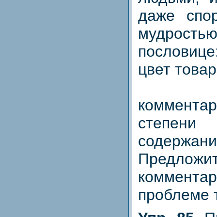
даже спо
мудростью
пословиц
цвет това
4. К
коммента
степени 
содержа
Предложит
комментар
проблеме 