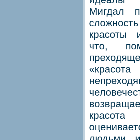
Мигдал п
сложно
красоты и
что, по
преходящ
«красот
непреходя
человечес
возвращ
красот
оценив
людьми, и