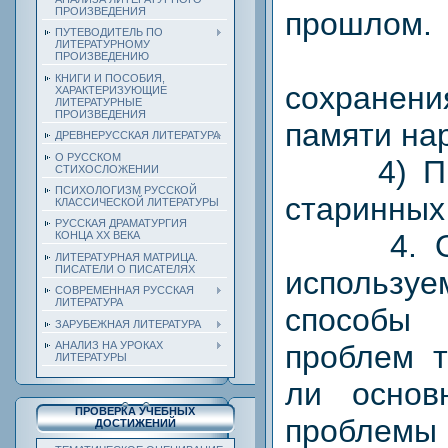
ПРОИЗВЕДЕНИЯ
прошлом.
ПУТЕВОДИТЕЛЬ ПО
ЛИТЕРАТУРНОМУ
3) П
ПРОИЗВЕДЕНИЮ
КНИГИ И ПОСОБИЯ,
сохранени
ХАРАКТЕРИЗУЮЩИЕ
ЛИТЕРАТУРНЫЕ
ПРОИЗВЕДЕНИЯ
памяти на
ДРЕВНЕРУССКАЯ ЛИТЕРАТУРА
О РУССКОМ
4) Проб
СТИХОСЛОЖЕНИИ
ПСИХОЛОГИЗМ РУССКОЙ
старинных 
КЛАССИЧЕСКОЙ ЛИТЕРАТУРЫ
РУССКАЯ ДРАМАТУРГИЯ
4. Охар
КОНЦА ХХ ВЕКА
ЛИТЕРАТУРНАЯ МАТРИЦА.
ПИСАТЕЛИ О ПИСАТЕЛЯХ
использ
СОВРЕМЕННАЯ РУССКАЯ
ЛИТЕРАТУРА
способы
ЗАРУБЕЖНАЯ ЛИТЕРАТУРА
АНАЛИЗ НА УРОКАХ
проблем т
ЛИТЕРАТУРЫ
ли основ
ПРОВЕРКА УЧЕБНЫХ
проблем
ДОСТИЖЕНИЙ