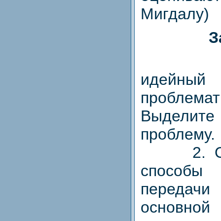
Мигдалу)
З
1. Оп
идейн
проблем
Выдели
проблему.
2. Охар
способ
передачи
основн