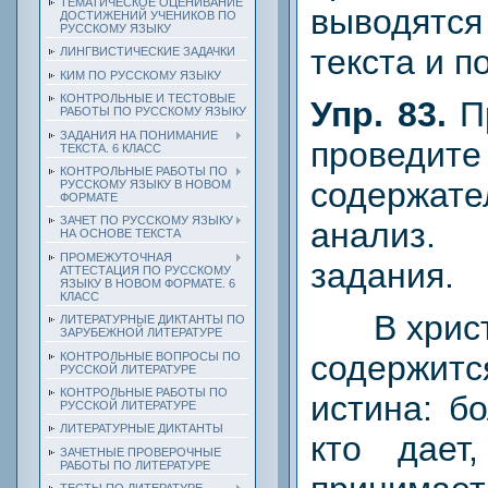
ТЕМАТИЧЕСКОЕ ОЦЕНИВАНИЕ
выводятся
ДОСТИЖЕНИЙ УЧЕНИКОВ ПО
РУССКОМУ ЯЗЫКУ
текста и п
ЛИНГВИСТИЧЕСКИЕ ЗАДАЧКИ
КИМ ПО РУССКОМУ ЯЗЫКУ
КОНТРОЛЬНЫЕ И ТЕСТОВЫЕ
Упр. 83.
П
РАБОТЫ ПО РУССКОМУ ЯЗЫКУ
ЗАДАНИЯ НА ПОНИМАНИЕ
прове
ТЕКСТА. 6 КЛАСС
КОНТРОЛЬНЫЕ РАБОТЫ ПО
содержате
РУССКОМУ ЯЗЫКУ В НОВОМ
ФОРМАТЕ
ЗАЧЕТ ПО РУССКОМУ ЯЗЫКУ
анализ
НА ОСНОВЕ ТЕКСТА
ПРОМЕЖУТОЧНАЯ
задания.
АТТЕСТАЦИЯ ПО РУССКОМУ
ЯЗЫКУ В НОВОМ ФОРМАТЕ. 6
КЛАСС
В христи
ЛИТЕРАТУРНЫЕ ДИКТАНТЫ ПО
ЗАРУБЕЖНОЙ ЛИТЕРАТУРЕ
содержитс
КОНТРОЛЬНЫЕ ВОПРОСЫ ПО
РУССКОЙ ЛИТЕРАТУРЕ
КОНТРОЛЬНЫЕ РАБОТЫ ПО
истина: б
РУССКОЙ ЛИТЕРАТУРЕ
ЛИТЕРАТУРНЫЕ ДИКТАНТЫ
кто дает
ЗАЧЕТНЫЕ ПРОВЕРОЧНЫЕ
РАБОТЫ ПО ЛИТЕРАТУРЕ