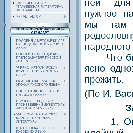
ней для
ЭЛЕКТИВНЫЙ КУРС
"ЗАРУБЕЖНАЯ ЛИТЕРАТУРА".
нужное на
10-11 КЛАССЫ
ЧИТАЕТ АВТОР
мы там
НОВЫЙ ОБРАЗОВАТЕЛЬНЫЙ
родосло
СТАНДАРТ
ПОСОБИЯ И МЕТОДИЧКИ ДЛЯ
народного
ПРЕПОДАВАТЕЛЕЙ РУССКОГО
ЯЗЫКА
Что бы 
ПОСОБИЯ И МЕТОДИЧКИ ДЛЯ
ПРЕПОДАВАТЕЛЯ РУССКОЙ
ЛИТЕРАТУРЫ
ясно одно
УЧЕБНО-МЕТОДИЧЕСКИЙ
КОМПЛЕКТ ПО РУССКОМУ
ЯЗЫКУ
прожить.
РАБОЧИЕ МАТЕРИАЛЫ К
УРОКАМ РУССКОГО ЯЗЫКА
(По И. Вас
ОПОРНЫЕ КОНСПЕКТЫ ПО
РУССКОМУ ЯЗЫКУ
ОБУЧЕНИЕ ПЕРЕСКАЗУ
З
ПРОИЗВЕДЕНИЙ ЛИТЕРАТУРЫ,
ЖИВОПИСИ И МУЗЫКИ
УЧЕБНО-МЕТОДИЧЕСКИЙ
КОМПЛЕКТ К УРОКАМ
1. Опре
ЛИТЕРАТУРЫ
ПОДГОТОВКА К ОГЭ ПО
идейн
РУССКОМУ ЯЗЫКУ