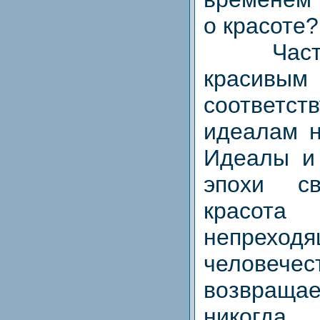
о красоте?
Часто 
красив
соответс
идеалам н
Идеалы и
эпохи с
красота
непреходя
человечес
возвра
никогда 