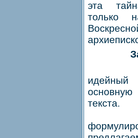
эта тайн
только 
Воскрес
архиеписк
З
1. Оп
идейн
основную
текста.
2. Пр
формулиро
предла