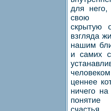
для него,
свою в
скрытую о
взгляда ж
нашим бли
и самих с
устанав
человеком
ценнее ко
ничего на
понятие 
счастья