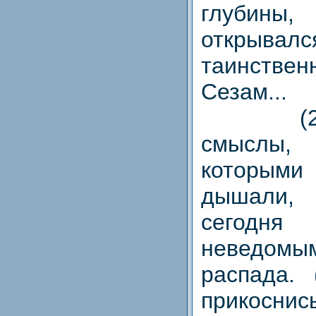
глубины,
откры
таинстве
Сезам...
(2) Ка
смыслы, 
которым
дышали
сегодн
неведо
распада.
прико