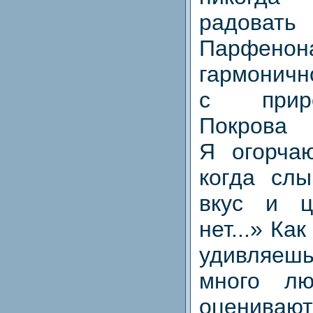
радоват
Парфенон
гармоничн
с прир
Покрова
Я огорчаю
когда сл
вкус и ц
нет...» Ка
удивляеш
много лю
оценивают