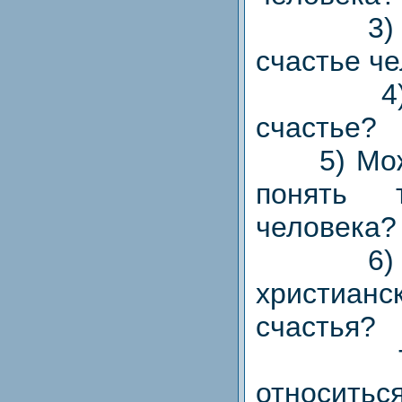
3) В ч
счастье ч
4) Ка
счастье?
5) Можн
понять 
человека?
6) В ч
христиан
счастья?
7) Ка
относитьс