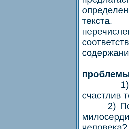
определ
текста
перечисл
соответст
содержан
Фо
проблемы
1) По
счастлив т
2) Поче
милосер
человека?