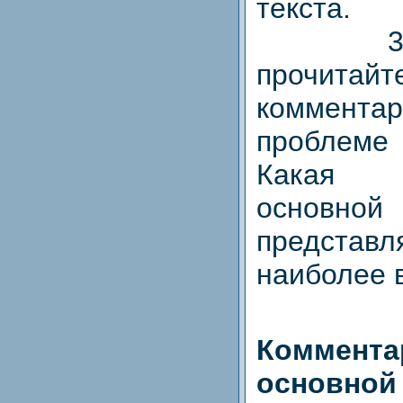
текста.
3. Вн
прочитайт
комментар
проблеме 
Какая ф
основн
предста
наиболее 
Комме
основн