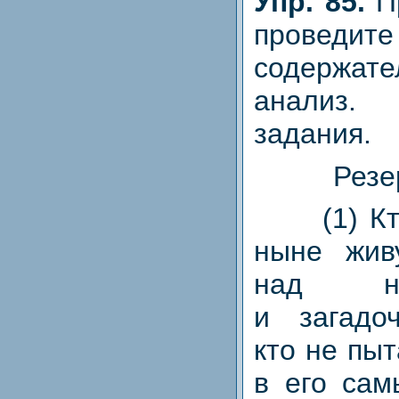
Упр. 85.
П
прове
содержате
анализ
задания.
Резе
(1) Кто
ныне жив
над неп
и загадо
кто не пы
в его сам