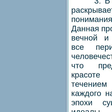
3. В ис
раскрыва
пониман
Данная пр
вечной и
все пер
человечес
что пре
красоте
течение
каждого н
эпохи су
идеалы 