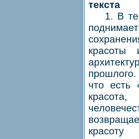
текста
1. В тек
поднима
сохране
красоты 
архитекту
прошлого.
что есть 
красота
человечес
возвращ
красот