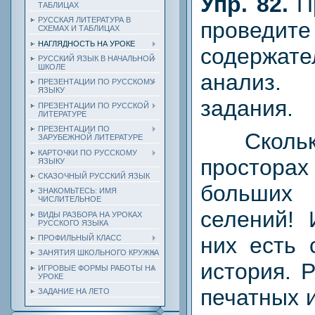
Упр. 82.
П
ТАБЛИЦАХ
РУССКАЯ ЛИТЕРАТУРА В
прове
СХЕМАХ И ТАБЛИЦАХ
НАГЛЯДНОСТЬ НА УРОКЕ
содержате
РУССКИЙ ЯЗЫК В НАЧАЛЬНОЙ
ШКОЛЕ
анализ
ПРЕЗЕНТАЦИИ ПО РУССКОМУ
ЯЗЫКУ
задания.
ПРЕЗЕНТАЦИИ ПО РУССКОЙ
ЛИТЕРАТУРЕ
ПРЕЗЕНТАЦИИ ПО
Сколько 
ЗАРУБЕЖНОЙ ЛИТЕРАТУРЕ
КАРТОЧКИ ПО РУССКОМУ
простор
ЯЗЫКУ
СКАЗОЧНЫЙ РУССКИЙ ЯЗЫК
больших
ЗНАКОМЬТЕСЬ: ИМЯ
ЧИСЛИТЕЛЬНОЕ
селений! 
ВИДЫ РАЗБОРА НА УРОКАХ
РУССКОГО ЯЗЫКА
них есть 
ПРОФИЛЬНЫЙ КЛАСС
ЗАНЯТИЯ ШКОЛЬНОГО КРУЖКА
история. 
ИГРОВЫЕ ФОРМЫ РАБОТЫ НА
УРОКЕ
печатных 
ЗАДАНИЕ НА ЛЕТО