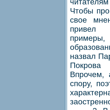
читателя
Чтобы про
свое мне
привел
примеры, 
образов
назвал Па
Покров
Впрочем, 
спору, по
характерн
заостренн