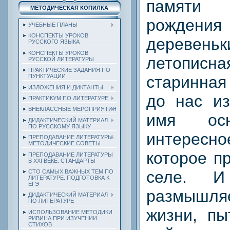
памяти 
МЕТОДИЧЕСКАЯ КОПИЛКА
рождения
УЧЕБНЫЕ ПЛАНЫ
КОНСПЕКТЫ УРОКОВ
деревеньк
РУССКОГО ЯЗЫКА
КОНСПЕКТЫ УРОКОВ
летописн
РУССКОЙ ЛИТЕРАТУРЫ
ПРАКТИЧЕСКИЕ ЗАДАНИЯ ПО
ПУНКТУАЦИИ
старинная
ИЗЛОЖЕНИЯ И ДИКТАНТЫ
до нас из
ПРАКТИКУМ ПО ЛИТЕРАТУРЕ
ВНЕКЛАССНЫЕ МЕРОПРИЯТИЯ
имя осн
ДИДАКТИЧЕСКИЙ МАТЕРИАЛ
ПО РУССКОМУ ЯЗЫКУ
интерес
ПРЕПОДАВАНИЕ ЛИТЕРАТУРЫ.
МЕТОДИЧЕСКИЕ СОВЕТЫ
которое п
ПРЕПОДАВАНИЕ ЛИТЕРАТУРЫ
В XXI ВЕКЕ. СТАНДАРТЫ
селе. 
СТО САМЫХ ВАЖНЫХ ТЕМ ПО
ЛИТЕРАТУРЕ. ПОДГОТОВКА К
ЕГЭ
размышл
ДИДАКТИЧЕСКИЙ МАТЕРИАЛ
ПО ЛИТЕРАТУРЕ
жизни, пы
ИСПОЛЬЗОВАНИЕ МЕТОДИКИ
РИВИНА ПРИ ИЗУЧЕНИИ
СТИХОВ