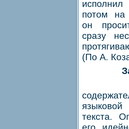
исполнил
потом на 
он проси
сразу нес
протягива
(По А. Коз
З
1. П
содерж
языковой 
текста. О
его идейн