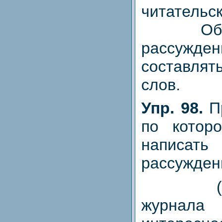
читательск
Объем 
рассужд
составлят
слов.
Упр. 98.
П
по котор
написат
рассужден
(1) В
журна