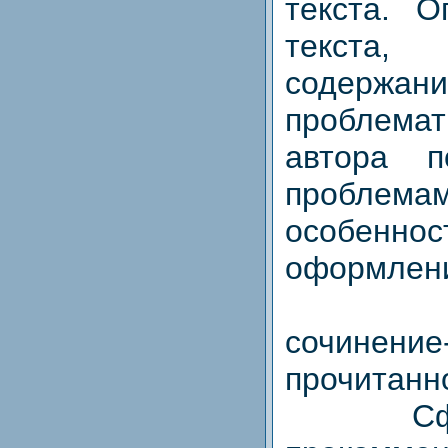
текста. О
текста,
содержани
проблема
автора 
проблем
особенн
оформлени
2. Н
сочинение
прочитанно
Сформ