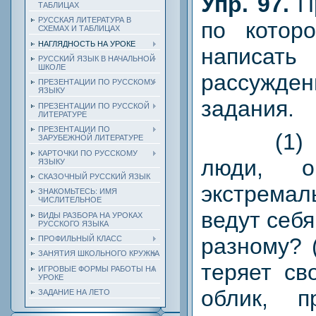
Упр. 97.
П
ТАБЛИЦАХ
РУССКАЯ ЛИТЕРАТУРА В
по котор
СХЕМАХ И ТАБЛИЦАХ
НАГЛЯДНОСТЬ НА УРОКЕ
написат
РУССКИЙ ЯЗЫК В НАЧАЛЬНОЙ
ШКОЛЕ
рассужде
ПРЕЗЕНТАЦИИ ПО РУССКОМУ
ЯЗЫКУ
задания.
ПРЕЗЕНТАЦИИ ПО РУССКОЙ
ЛИТЕРАТУРЕ
ПРЕЗЕНТАЦИИ ПО
(1) По
ЗАРУБЕЖНОЙ ЛИТЕРАТУРЕ
КАРТОЧКИ ПО РУССКОМУ
люди, о
ЯЗЫКУ
СКАЗОЧНЫЙ РУССКИЙ ЯЗЫК
экстремал
ЗНАКОМЬТЕСЬ: ИМЯ
ЧИСЛИТЕЛЬНОЕ
ведут себ
ВИДЫ РАЗБОРА НА УРОКАХ
РУССКОГО ЯЗЫКА
разному? 
ПРОФИЛЬНЫЙ КЛАСС
ЗАНЯТИЯ ШКОЛЬНОГО КРУЖКА
теряет св
ИГРОВЫЕ ФОРМЫ РАБОТЫ НА
УРОКЕ
облик, п
ЗАДАНИЕ НА ЛЕТО