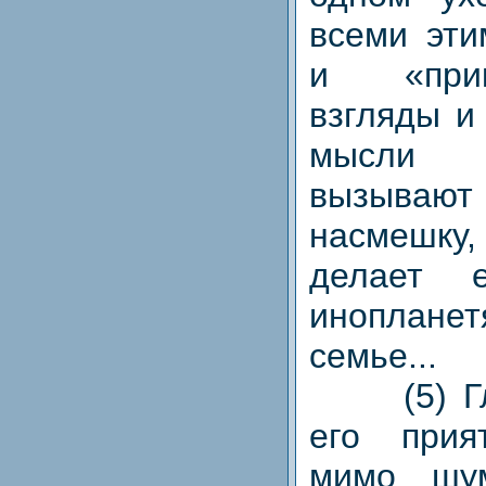
всеми эти
и «прик
взгляды и
мысли 
вызыв
насмешк
делает 
инопланет
семье...
(5) Гля
его прия
мимо шу