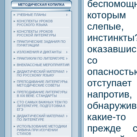
беспомощ
МЕТОДИЧЕСКАЯ КОПИЛКА
которы
УЧЕБНЫЕ ПЛАНЫ
КОНСПЕКТЫ УРОКОВ
слепые
РУССКОГО ЯЗЫКА
КОНСПЕКТЫ УРОКОВ
инстинкты
РУССКОЙ ЛИТЕРАТУРЫ
ПРАКТИЧЕСКИЕ ЗАДАНИЯ ПО
ПУНКТУАЦИИ
оказавшис
ИЗЛОЖЕНИЯ И ДИКТАНТЫ
со см
ПРАКТИКУМ ПО ЛИТЕРАТУРЕ
ВНЕКЛАССНЫЕ МЕРОПРИЯТИЯ
опасность
ДИДАКТИЧЕСКИЙ МАТЕРИАЛ
ПО РУССКОМУ ЯЗЫКУ
отступае
ПРЕПОДАВАНИЕ ЛИТЕРАТУРЫ.
МЕТОДИЧЕСКИЕ СОВЕТЫ
напрот
ПРЕПОДАВАНИЕ ЛИТЕРАТУРЫ
В XXI ВЕКЕ. СТАНДАРТЫ
обнаруж
СТО САМЫХ ВАЖНЫХ ТЕМ ПО
ЛИТЕРАТУРЕ. ПОДГОТОВКА К
ЕГЭ
какие-т
ДИДАКТИЧЕСКИЙ МАТЕРИАЛ
ПО ЛИТЕРАТУРЕ
прежде 
ИСПОЛЬЗОВАНИЕ МЕТОДИКИ
РИВИНА ПРИ ИЗУЧЕНИИ
СТИХОВ