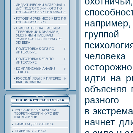
охотнич
ДИДАКТИЧЕСКИЙ МАТЕРИАЛ
ДЛЯ ПОДГОТОВКИ К ОГЭ ПО
способнос
РУССКОМУ ЯЗЫКУ В 9 КЛАССЕ
ГОТОВИМ УЧЕНИКОВ К ЕГЭ ПО
наприме
РУССКОМУ ЯЗЫКУ
СРАВНИТЕЛЬНАЯ ТАБЛИЦА
групп
ТРЕБОВАНИЙ К ЗНАНИЯМ,
УМЕНИЯМ И НАВЫКАМ
УЧАЩИХСЯ ПО ЛИТЕРАТУРЕ
психологи
ХIХ ВЕКА
ПОДГОТОВКА К ОГЭ ПО
ЛИТЕРАТУРЕ
челов
ПОДГОТОВКА К ЕГЭ ПО
ЛИТЕРАТУРЕ
осторожн
КОМПЛЕКСНЫЙ АНАЛИЗ
ТЕКСТА
идти на ри
РУССКИЙ ЯЗЫК. К ПЯТЕРКЕ
ШАГ ЗА ШАГОМ
объясняя 
разног
ПРАВИЛА РУССКОГО ЯЗЫКА
в экстрем
РУССКИЙ ЯЗЫК: КРАТКИЙ
ТЕОРЕТИЧЕСКИЙ КУРС ДЛЯ
ШКОЛЬНИКОВ
начнет дл
ПАМЯТКА ДЛЯ УЧЕНИКА
ПРАВИЛА В СТИХАХ