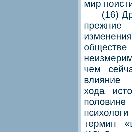
мир поист
(16) Друг
прежн
изменения
обществ
неизмери
чем сейча
влияние 
хода ист
полови
психоло
термин «