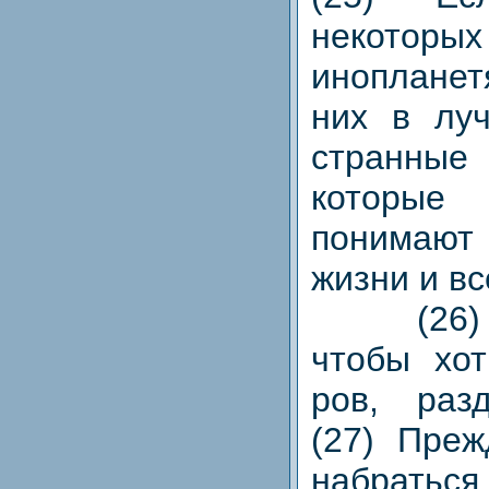
некото
инопланет
них в лу
странн
которы
понимают
жизни и вс
(26) Чт
чтобы хот
ров, раз
(27) Преж
набрать