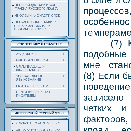
о силе и 
ПЕСЕНКИ ДЛЯ ЗАУЧИВАЯ
проце
ПРАВИЛ РУССКОГО ЯЗЫКА
ИНОЯЗЫЧНЫЕ ЧАСТИ СЛОВ
особеннос
НЕПРАВИЛЬНЫЕ ПРАВИЛА,
ИЛИ КАК ЗАПОМИНАТЬ
темперамен
СЛОВАРНЫЕ СЛОВА
(7) Ког
СЛОВЕСНИКУ НА ЗАМЕТКУ
подобны
АУДИОКНИГИ
МИР ФРАЗЕОЛОГИИ
мне стан
ОЛИМПИАДЫ ДЛЯ
ШКОЛЬНИКОВ
(8) Если 
УВЛЕКАТЕЛЬНОЕ
ЯЗЫКОЗНАНИЕ
поведен
РАБОТА С ТЕКСТОМ
ГЕРОИ ДО ВСТРЕЧИ С
зависел
ПИСАТЕЛЕМ
четких и
ИНТЕРЕСНЫЙ РУССКИЙ ЯЗЫК
факторов,
ВЕЛИКИЕ О РУССКОМ ЯЗЫКЕ
крови, 
СЛОВАРИ РУССКОГО ЯЗЫКА