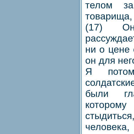
телом за
товарищ
(17) 
рассуждае
ни о цене 
он для нег
Я пото
солдатск
были гл
котор
стыдиться
челове