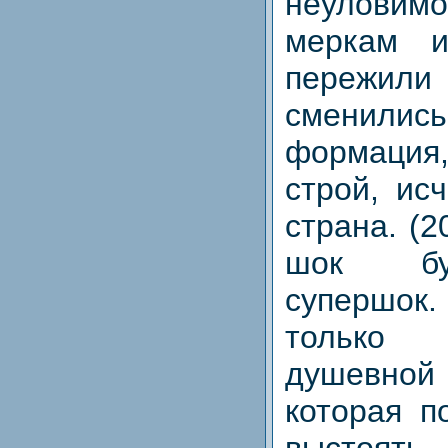
неуловимо
меркам 
пережили 
сменились
формация
строй, ис
страна. (2
шок бу
супершок.
только
душевно
которая п
выстоять