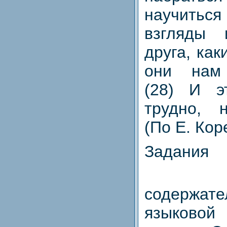
научит
взгляды
друга, ка
они нам
(28) И эт
трудно, 
(По Е. Кор
Задания
1. П
содерж
языковой 