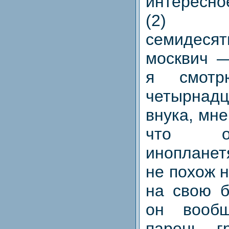
интерес
(2) 
семидесят
москвич —
я смотр
четырнадц
внука, мне
что о
инопланет
не похож н
на свою б
он вообщ
парень, г