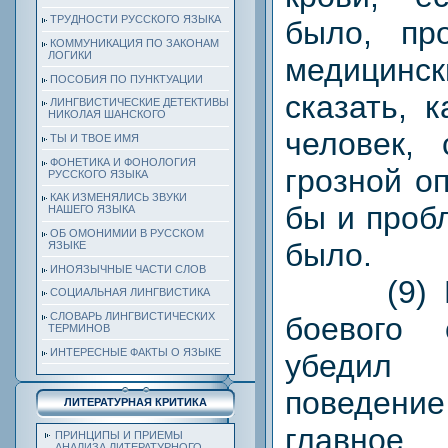
ТРУДНОСТИ РУССКОГО ЯЗЫКА
было, пр
КОММУНИКАЦИЯ ПО ЗАКОНАМ
ЛОГИКИ
медицин
ПОСОБИЯ ПО ПУНКТУАЦИИ
сказать, 
ЛИНГВИСТИЧЕСКИЕ ДЕТЕКТИВЫ
НИКОЛАЯ ШАНСКОГО
человек, 
ТЫ И ТВОЕ ИМЯ
ФОНЕТИКА И ФОНОЛОГИЯ
грозной о
РУССКОГО ЯЗЫКА
КАК ИЗМЕНЯЛИСЬ ЗВУКИ
бы и проб
НАШЕГО ЯЗЫКА
ОБ ОМОНИМИИ В РУССКОМ
было.
ЯЗЫКЕ
ИНОЯЗЫЧНЫЕ ЧАСТИ СЛОВ
(9) Но 
СОЦИАЛЬНАЯ ЛИНГВИСТИКА
СЛОВАРЬ ЛИНГВИСТИЧЕСКИХ
боевого
ТЕРМИНОВ
ИНТЕРЕСНЫЕ ФАКТЫ О ЯЗЫКЕ
убедил
поведен
ЛИТЕРАТУРНАЯ КРИТИКА
главн
ПРИНЦИПЫ И ПРИЕМЫ
АНАЛИЗА ЛИТЕРАТУРНОГО