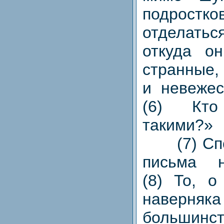
подростк
отделать
откуда он
странные,
и невеже
(6) Кт
такими?»
(7) Спор
письма н
(8) То, о
наверн
большинст