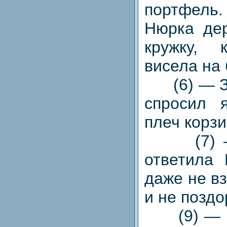
портфел
Нюрка де
кружку, 
висела на 
(6) — З
спросил 
плеч корзи
(7) — 
ответила 
даже не в
и не поздо
(9) — Чт