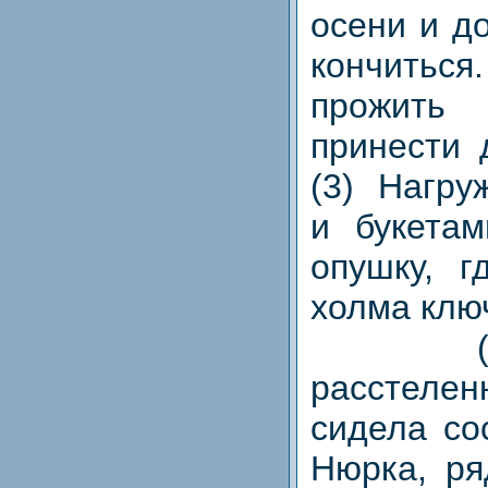
осени и д
кончиться
прожить
принести 
(3) Нагру
и букета
опушку, г
холма клю
(4) У
расстел
сидела со
Нюрка, ря