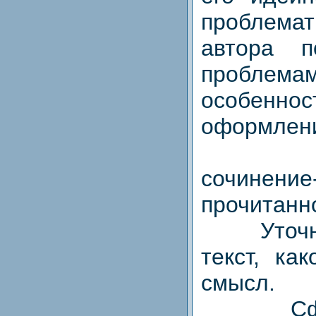
проблема
автора 
проблем
особенн
оформлени
2. Н
сочинение
прочитанно
Уточнит
текст, ка
смысл.
Сформ