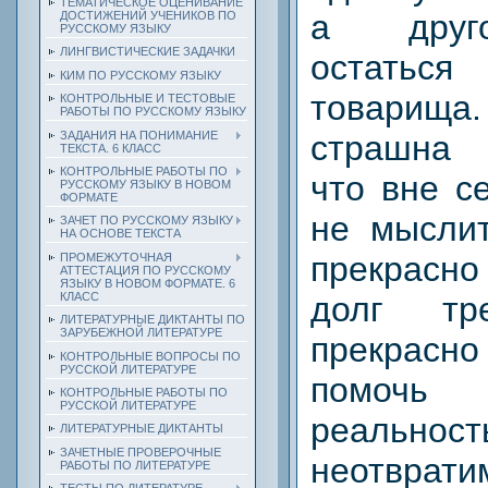
ТЕМАТИЧЕСКОЕ ОЦЕНИВАНИЕ
а друг
ДОСТИЖЕНИЙ УЧЕНИКОВ ПО
РУССКОМУ ЯЗЫКУ
ЛИНГВИСТИЧЕСКИЕ ЗАДАЧКИ
остаться
КИМ ПО РУССКОМУ ЯЗЫКУ
товарища
КОНТРОЛЬНЫЕ И ТЕСТОВЫЕ
РАБОТЫ ПО РУССКОМУ ЯЗЫКУ
ЗАДАНИЯ НА ПОНИМАНИЕ
страшна 
ТЕКСТА. 6 КЛАСС
КОНТРОЛЬНЫЕ РАБОТЫ ПО
что вне с
РУССКОМУ ЯЗЫКУ В НОВОМ
ФОРМАТЕ
не мыслит
ЗАЧЕТ ПО РУССКОМУ ЯЗЫКУ
НА ОСНОВЕ ТЕКСТА
прекрасно
ПРОМЕЖУТОЧНАЯ
АТТЕСТАЦИЯ ПО РУССКОМУ
ЯЗЫКУ В НОВОМ ФОРМАТЕ. 6
КЛАСС
долг тре
ЛИТЕРАТУРНЫЕ ДИКТАНТЫ ПО
ЗАРУБЕЖНОЙ ЛИТЕРАТУРЕ
прекрасно
КОНТРОЛЬНЫЕ ВОПРОСЫ ПО
РУССКОЙ ЛИТЕРАТУРЕ
помочь
КОНТРОЛЬНЫЕ РАБОТЫ ПО
РУССКОЙ ЛИТЕРАТУРЕ
реал
ЛИТЕРАТУРНЫЕ ДИКТАНТЫ
ЗАЧЕТНЫЕ ПРОВЕРОЧНЫЕ
неотврат
РАБОТЫ ПО ЛИТЕРАТУРЕ