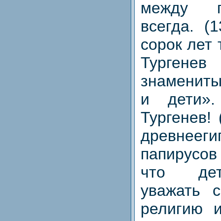
между п
всегда. (
сорок лет 
Тургенев
знаменит
и дети»
Тургенев!
древнееги
папирусов
что дет
уважать с
религию 