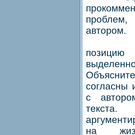
прокоммен
проблем,
автором.
Сформ
позици
выделен
Объясни
согласны 
с авторо
текста.
аргументи
на жиз