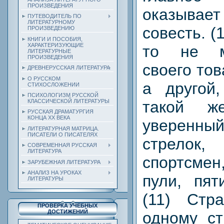
ПРОИЗВЕДЕНИЯ
оказыва
ПУТЕВОДИТЕЛЬ ПО
ЛИТЕРАТУРНОМУ
совесть. (
ПРОИЗВЕДЕНИЮ
КНИГИ И ПОСОБИЯ,
ХАРАКТЕРИЗУЮЩИЕ
то не м
ЛИТЕРАТУРНЫЕ
ПРОИЗВЕДЕНИЯ
своего то
ДРЕВНЕРУССКАЯ ЛИТЕРАТУРА
О РУССКОМ
а другой
СТИХОСЛОЖЕНИИ
ПСИХОЛОГИЗМ РУССКОЙ
КЛАССИЧЕСКОЙ ЛИТЕРАТУРЫ
такой ж
РУССКАЯ ДРАМАТУРГИЯ
КОНЦА ХХ ВЕКА
уверенный
ЛИТЕРАТУРНАЯ МАТРИЦА.
ПИСАТЕЛИ О ПИСАТЕЛЯХ
стрелок
СОВРЕМЕННАЯ РУССКАЯ
ЛИТЕРАТУРА
спортсмен
ЗАРУБЕЖНАЯ ЛИТЕРАТУРА
АНАЛИЗ НА УРОКАХ
пули, пят
ЛИТЕРАТУРЫ
(11) Стр
ПРОВЕРКА УЧЕБНЫХ
ДОСТИЖЕНИЙ
одному ст