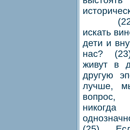
историчес
(22) Т
искать вин
дети и вн
нас? (2
живут в д
другую эп
лучше, 
вопрос,
никогд
однозна
(25) Е