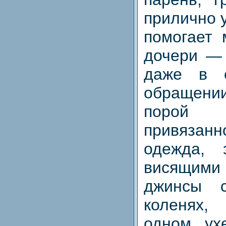
прилично 
помогает
дочери — 
даже в е
обращении
порой
привязанно
одежда, 
висящим
джинсы 
коленях,
одном ух