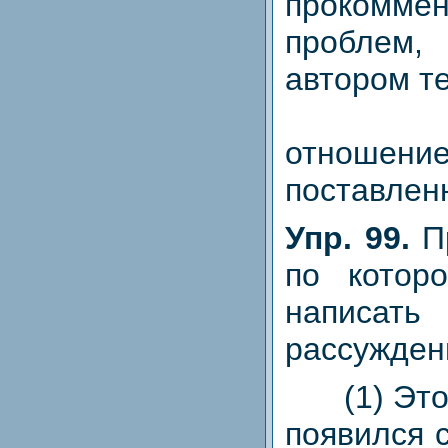
прокоммен
проблем,
автором те
Выраз
отношени
поставлен
Упр. 99.
П
по котор
написат
рассужден
(1) Этот
появился 