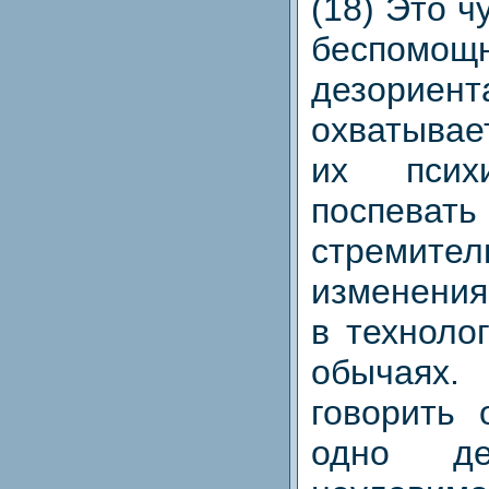
(18) Это ч
беспомощн
дезориен
охватывае
их псих
поспеват
стремите
изменения
в техноло
обычаях
говорить 
одно де