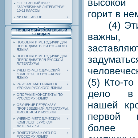
высокой
ЭЛЕКТИВНЫЙ КУРС
"ЗАРУБЕЖНАЯ ЛИТЕРАТУРА".
горит в не
10-11 КЛАССЫ
ЧИТАЕТ АВТОР
(4) Эти 
НОВЫЙ ОБРАЗОВАТЕЛЬНЫЙ
важны,
СТАНДАРТ
ПОСОБИЯ И МЕТОДИЧКИ ДЛЯ
заста
ПРЕПОДАВАТЕЛЕЙ РУССКОГО
ЯЗЫКА
задумать
ПОСОБИЯ И МЕТОДИЧКИ ДЛЯ
ПРЕПОДАВАТЕЛЯ РУССКОЙ
ЛИТЕРАТУРЫ
человече
УЧЕБНО-МЕТОДИЧЕСКИЙ
КОМПЛЕКТ ПО РУССКОМУ
ЯЗЫКУ
(5) Кто-то
РАБОЧИЕ МАТЕРИАЛЫ К
УРОКАМ РУССКОГО ЯЗЫКА
дело в 
ОПОРНЫЕ КОНСПЕКТЫ ПО
РУССКОМУ ЯЗЫКУ
нашей кр
ОБУЧЕНИЕ ПЕРЕСКАЗУ
ПРОИЗВЕДЕНИЙ ЛИТЕРАТУРЫ,
ЖИВОПИСИ И МУЗЫКИ
первой 
УЧЕБНО-МЕТОДИЧЕСКИЙ
КОМПЛЕКТ К УРОКАМ
более
ЛИТЕРАТУРЫ
ПОДГОТОВКА К ОГЭ ПО
РУССКОМУ ЯЗЫКУ