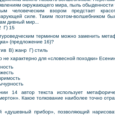
 явлениям окружающего мира, пыль обыденности т
ным человеческим взором предстает крас
чарующей силе. Таким поэтом-волшебником бы
ам дивный мир...
 Г) 15
атуроведческим термином можно заменить мета
ка» (предложение 16)?
в В) жанр Г) стиль
во не характерно для «словесной походки» Есени
ность
жесть
зримость
чурность
нии 14 автор текста использует метафорич
мертон». Какое толкование наиболее точно отр
шевный прибор», позволяющий нарисовать