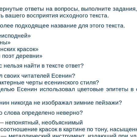
нутые ответы на вопросы, выполните задания,
ть вашего восприятия исходного текста.
олее подходящее название для этого текста.
исподней»
ны»
ских красок»
поэт деревни»
с нельзя найти в тексте ответ?
своих читателей Есенин?
терные черты есенинского стиля?
ью Есенин использовал цветовые эпитеты в с
н никогда не изображал зимние пейзажи?
го слова определено неверно?
 —
непонятный, необъяснимый
—
соотношение красок в картине по тону, насыщен
н —
металлический инструмент, издающий при уд