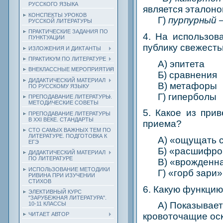
РУССКОГО ЯЗЫКА
является эталон
КОНСПЕКТЫ УРОКОВ
Г)
пурпурный
РУССКОЙ ЛИТЕРАТУРЫ
ПРАКТИЧЕСКИЕ ЗАДАНИЯ ПО
4. На использов
ПУНКТУАЦИИ
публику свежест
ИЗЛОЖЕНИЯ И ДИКТАНТЫ
ПРАКТИКУМ ПО ЛИТЕРАТУРЕ
A) эпитета
ВНЕКЛАССНЫЕ МЕРОПРИЯТИЯ
Б) сравнения
ДИДАКТИЧЕСКИЙ МАТЕРИАЛ
В) метафоры
ПО РУССКОМУ ЯЗЫКУ
Г) гиперболы
ПРЕПОДАВАНИЕ ЛИТЕРАТУРЫ.
МЕТОДИЧЕСКИЕ СОВЕТЫ
5. Какое из при
ПРЕПОДАВАНИЕ ЛИТЕРАТУРЫ
В XXI ВЕКЕ. СТАНДАРТЫ
приема?
СТО САМЫХ ВАЖНЫХ ТЕМ ПО
ЛИТЕРАТУРЕ. ПОДГОТОВКА К
A) «ощущать св
ЕГЭ
Б) «расшифровы
ДИДАКТИЧЕСКИЙ МАТЕРИАЛ
ПО ЛИТЕРАТУРЕ
В) «врожденная
ИСПОЛЬЗОВАНИЕ МЕТОДИКИ
Г) «горб зари»
РИВИНА ПРИ ИЗУЧЕНИИ
СТИХОВ
6. Какую функцию
ЭЛЕКТИВНЫЙ КУРС
"ЗАРУБЕЖНАЯ ЛИТЕРАТУРА".
A) Показывает д
10-11 КЛАССЫ
кровоточащие оск
ЧИТАЕТ АВТОР