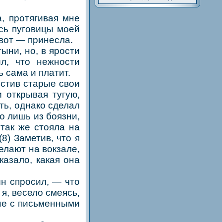
, протягивая мне
ясь пуговицы моей
 вот — принесла.
ыни, но, в ярости
л, что нежности
ь сама и платит.
стив старые свои
 открывая тугую,
ть, однако сделал
го лишь из боязни,
 так же стояла на
8) Заметив, что я
елают на вокзале,
казало, какая она
н спросил, — что
 я, весело смеясь,
мне с письменными