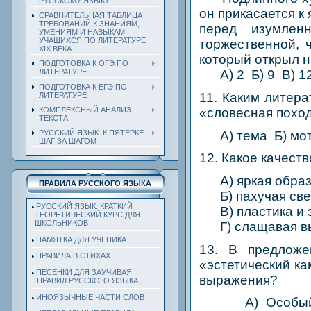
РУССКОМУ ЯЗЫКУ
он прикасается к
СРАВНИТЕЛЬНАЯ ТАБЛИЦА
ТРЕБОВАНИЙ К ЗНАНИЯМ,
перед изумлен
УМЕНИЯМ И НАВЫКАМ
УЧАЩИХСЯ ПО ЛИТЕРАТУРЕ
торжественной, 
ХIХ ВЕКА
который открыл н
ПОДГОТОВКА К ОГЭ ПО
ЛИТЕРАТУРЕ
А) 2 Б) 9 В) 12
ПОДГОТОВКА К ЕГЭ ПО
11. Каким литер
ЛИТЕРАТУРЕ
КОМПЛЕКСНЫЙ АНАЛИЗ
«словесная поход
ТЕКСТА
А) тема Б) моти
РУССКИЙ ЯЗЫК. К ПЯТЕРКЕ
ШАГ ЗА ШАГОМ
12. Какое качест
A) яркая образ
ПРАВИЛА РУССКОГО ЯЗЫКА
Б) пахучая све
РУССКИЙ ЯЗЫК: КРАТКИЙ
В) пластика и 
ТЕОРЕТИЧЕСКИЙ КУРС ДЛЯ
ШКОЛЬНИКОВ
Г) слащавая вы
ПАМЯТКА ДЛЯ УЧЕНИКА
13. В предложе
ПРАВИЛА В СТИХАХ
«эстетический ка
ПЕСЕНКИ ДЛЯ ЗАУЧИВАЯ
выражения?
ПРАВИЛ РУССКОГО ЯЗЫКА
ИНОЯЗЫЧНЫЕ ЧАСТИ СЛОВ
A) Особый «ду