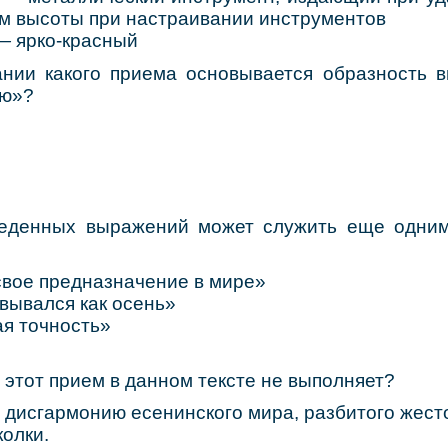
ом высоты при настраивании инструментов
 —
ярко-красный
ании какого приема основывается образность 
ью»?
веденных выражений может служить еще одни
ое предназначение в мире»
вался как осень»
 точность»
 этот прием в данном тексте не выполняет?
исгармонию есенинского мира, разбитого жест
олки.