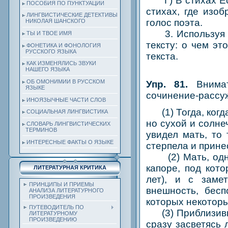
Г) В стихах Есе
ПОСОБИЯ ПО ПУНКТУАЦИИ
стихах, где изо
ЛИНГВИСТИЧЕСКИЕ ДЕТЕКТИВЫ
голос поэта.
НИКОЛАЯ ШАНСКОГО
3. Используя ма
ТЫ И ТВОЕ ИМЯ
тексту: о чем эт
ФОНЕТИКА И ФОНОЛОГИЯ
РУССКОГО ЯЗЫКА
текста.
КАК ИЗМЕНЯЛИСЬ ЗВУКИ
НАШЕГО ЯЗЫКА
ОБ ОМОНИМИИ В РУССКОМ
Упр. 81.
Внима
ЯЗЫКЕ
сочинение-рассу
ИНОЯЗЫЧНЫЕ ЧАСТИ СЛОВ
(1) Тогда, когда
СОЦИАЛЬНАЯ ЛИНГВИСТИКА
но сухой и солне
СЛОВАРЬ ЛИНГВИСТИЧЕСКИХ
ТЕРМИНОВ
увидел мать, то 
ИНТЕРЕСНЫЕ ФАКТЫ О ЯЗЫКЕ
стерпела и принес
(2) Мать, однак
капоре, под кот
ЛИТЕРАТУРНАЯ КРИТИКА
лет), и с заме
ПРИНЦИПЫ И ПРИЕМЫ
внешность, бес
АНАЛИЗА ЛИТЕРАТУРНОГО
ПРОИЗВЕДЕНИЯ
которых некоторы
ПУТЕВОДИТЕЛЬ ПО
(3) Приблизившис
ЛИТЕРАТУРНОМУ
ПРОИЗВЕДЕНИЮ
сразу засветясь 