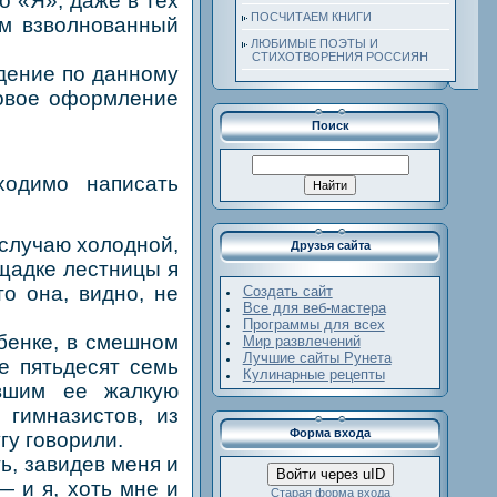
 «Я»; даже в тех
ПОСЧИТАЕМ КНИГИ
им взволнованный
ЛЮБИМЫЕ ПОЭТЫ И
СТИХОТВОРЕНИЯ РОССИЯН
дение по данному
ыковое оформление
Поиск
ходимо написать
 случаю холодной,
Друзья сайта
ощадке лестницы я
то она, видно, не
Создать сайт
Все для веб-мастера
Программы для всех
бенке, в смешном
Мир развлечений
Лучшие сайты Рунета
е пятьдесят семь
Кулинарные рецепты
авшим ее жалкую
гимназистов, из
Форма входа
гу говорили.
ь, завидев меня и
Войти через uID
— и я, хоть мне и
Старая форма входа