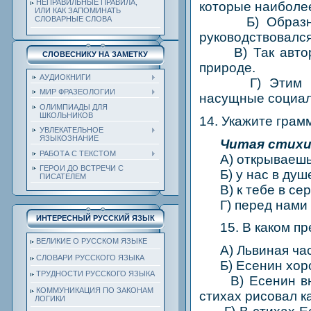
НЕПРАВИЛЬНЫЕ ПРАВИЛА,
которые наиболее
ИЛИ КАК ЗАПОМИНАТЬ
СЛОВАРНЫЕ СЛОВА
Б) Образное о
руководствовался
В) Так автор т
СЛОВЕСНИКУ НА ЗАМЕТКУ
природе.
АУДИОКНИГИ
Г) Этим выраж
МИР ФРАЗЕОЛОГИИ
насущные социал
ОЛИМПИАДЫ ДЛЯ
ШКОЛЬНИКОВ
14. Укажите гра
УВЛЕКАТЕЛЬНОЕ
ЯЗЫКОЗНАНИЕ
Читая стихи
РАБОТА С ТЕКСТОМ
A) открываешь д
ГЕРОИ ДО ВСТРЕЧИ С
Б) у нас в душе 
ПИСАТЕЛЕМ
В) к тебе в серд
Г) перед нами п
ИНТЕРЕСНЫЙ РУССКИЙ ЯЗЫК
15. В каком п
ВЕЛИКИЕ О РУССКОМ ЯЗЫКЕ
A) Львиная част
СЛОВАРИ РУССКОГО ЯЗЫКА
Б) Есенин хорошо
ТРУДНОСТИ РУССКОГО ЯЗЫКА
В) Есенин внес 
КОММУНИКАЦИЯ ПО ЗАКОНАМ
стихах рисовал к
ЛОГИКИ