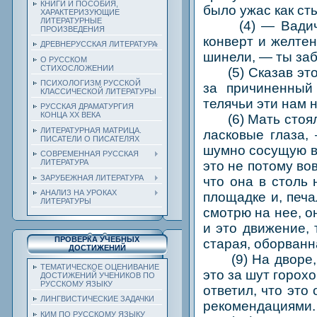
КНИГИ И ПОСОБИЯ,
было ужас как ст
ХАРАКТЕРИЗУЮЩИЕ
ЛИТЕРАТУРНЫЕ
(4) — Вадичка, 
ПРОИЗВЕДЕНИЯ
конверт и желтен
ДРЕВНЕРУССКАЯ ЛИТЕРАТУРА
шинели, — ты заб
О РУССКОМ
СТИХОСЛОЖЕНИИ
(5) Сказав это, 
ПСИХОЛОГИЗМ РУССКОЙ
за причиненный
КЛАССИЧЕСКОЙ ЛИТЕРАТУРЫ
телячьи эти нам н
РУССКАЯ ДРАМАТУРГИЯ
КОНЦА ХХ ВЕКА
(6) Мать стояла
ЛИТЕРАТУРНАЯ МАТРИЦА.
ласковые глаза,
ПИСАТЕЛИ О ПИСАТЕЛЯХ
шумно сосущую во
СОВРЕМЕННАЯ РУССКАЯ
ЛИТЕРАТУРА
это не потому вов
ЗАРУБЕЖНАЯ ЛИТЕРАТУРА
что она в столь 
АНАЛИЗ НА УРОКАХ
площадке и, печа
ЛИТЕРАТУРЫ
смотрю на нее, о
и это движение, 
ПРОВЕРКА УЧЕБНЫХ
старая, оборванн
ДОСТИЖЕНИЙ
(9) На дворе, г
ТЕМАТИЧЕСКОЕ ОЦЕНИВАНИЕ
это за шут горохо
ДОСТИЖЕНИЙ УЧЕНИКОВ ПО
РУССКОМУ ЯЗЫКУ
ответил, что это
ЛИНГВИСТИЧЕСКИЕ ЗАДАЧКИ
рекомендациями.
КИМ ПО РУССКОМУ ЯЗЫКУ