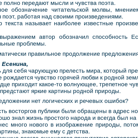
 полно передают мысли и чувства поэта.
бозначение читательской молвы, мнением 
 поэт, работая над своими произведениями.
екста называет наиболее известные произве
ением автор обозначил способность Есе
ьные проблемы.
мматически правильное продолжение предложения
 Есенина,
ля себя чарующую прелесть мира, который пре
рождается чувство горячей любви к родной зем
це приходит какое-то волнующее, трепетное чув
редстают яркие картины родной природы.
редложении нет логических и речевых ошибок?
ь восторгов публики были обращены в адрес нов
 знал жизнь простого народа и всегда был на 
много нового в изображение природы, потом
артины, знакомые ему с детства.