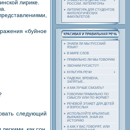
инской лирике.
РОССИИ. ЛИТЕРАТОРЫ
а.
ЛИТЕРАТУРА ДЛЯ СТУДЕНТОВ
ФИЛОЛОГИЧЕСКИХ
дставлениями,
ФАКУЛЬТЕТОВ
ыражения «буйное
КРАСИВАЯ И ПРАВИЛЬНАЯ РЕЧЬ
ЗНАЕМ ЛИ МЫ РУССКИЙ
ЯЗЫК?
В МИРЕ СЛОВ
ПРАВИЛЬНО ЛИ МЫ ГОВОРИМ
ЗВОНИМ РУСИСТУ?
КУЛЬТУРА РЕЧИ
ПАДЕЖИ, ВРЕМЕНА,
ЗАПЯТЫЕ...
А КАК ЛУЧШЕ СКАЗАТЬ?
?
ГОВОРИМ ПРАВИЛЬНО ПО
СМЫСЛУ ИЛИ ПО ФОРМЕ?
РЕЧЕВОЙ ЭТИКЕТ ДЛЯ ДЕТЕЙ
И ВЗРОСЛЫХ
ровать следующий
ИСПОЛЬЗУЙТЕ КРЫЛАТЫЕ
ВЫРАЖЕНИЯ, ЗНАЯ ИХ
ИСТОРИЮ
А КАК У ВАС ГОВОРЯТ, ИЛИ
егкими, как сон,
ЗАНИМАТЕЛЬНАЯ