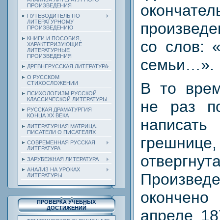
окончате
ПРОИЗВЕДЕНИЯ
ПУТЕВОДИТЕЛЬ ПО
ЛИТЕРАТУРНОМУ
произведе
ПРОИЗВЕДЕНИЮ
КНИГИ И ПОСОБИЯ,
со слов: 
ХАРАКТЕРИЗУЮЩИЕ
ЛИТЕРАТУРНЫЕ
ПРОИЗВЕДЕНИЯ
семьи…».
ДРЕВНЕРУССКАЯ ЛИТЕРАТУРА
О РУССКОМ
В то врем
СТИХОСЛОЖЕНИИ
ПСИХОЛОГИЗМ РУССКОЙ
КЛАССИЧЕСКОЙ ЛИТЕРАТУРЫ
не раз п
РУССКАЯ ДРАМАТУРГИЯ
КОНЦА ХХ ВЕКА
написа
ЛИТЕРАТУРНАЯ МАТРИЦА.
ПИСАТЕЛИ О ПИСАТЕЛЯХ
грешнице,
СОВРЕМЕННАЯ РУССКАЯ
ЛИТЕРАТУРА
отвергну
ЗАРУБЕЖНАЯ ЛИТЕРАТУРА
АНАЛИЗ НА УРОКАХ
Произв
ЛИТЕРАТУРЫ
окончен
ПРОВЕРКА УЧЕБНЫХ
ДОСТИЖЕНИЙ
апреле 18