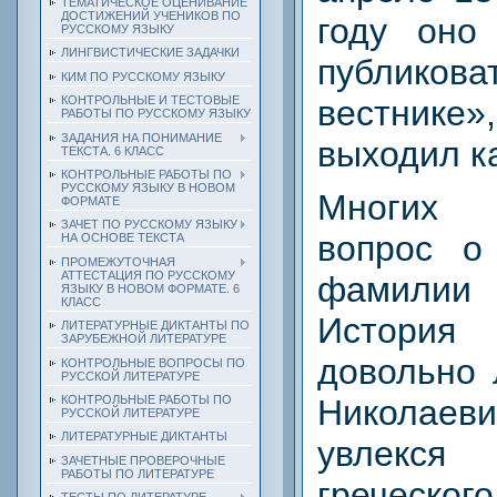
ТЕМАТИЧЕСКОЕ ОЦЕНИВАНИЕ
ДОСТИЖЕНИЙ УЧЕНИКОВ ПО
году оно
РУССКОМУ ЯЗЫКУ
ЛИНГВИСТИЧЕСКИЕ ЗАДАЧКИ
публикова
КИМ ПО РУССКОМУ ЯЗЫКУ
вестник
КОНТРОЛЬНЫЕ И ТЕСТОВЫЕ
РАБОТЫ ПО РУССКОМУ ЯЗЫКУ
ЗАДАНИЯ НА ПОНИМАНИЕ
выходил к
ТЕКСТА. 6 КЛАСС
КОНТРОЛЬНЫЕ РАБОТЫ ПО
РУССКОМУ ЯЗЫКУ В НОВОМ
Многих 
ФОРМАТЕ
ЗАЧЕТ ПО РУССКОМУ ЯЗЫКУ
вопрос о
НА ОСНОВЕ ТЕКСТА
ПРОМЕЖУТОЧНАЯ
АТТЕСТАЦИЯ ПО РУССКОМУ
фамилии
ЯЗЫКУ В НОВОМ ФОРМАТЕ. 6
КЛАСС
История
ЛИТЕРАТУРНЫЕ ДИКТАНТЫ ПО
ЗАРУБЕЖНОЙ ЛИТЕРАТУРЕ
довольно 
КОНТРОЛЬНЫЕ ВОПРОСЫ ПО
РУССКОЙ ЛИТЕРАТУРЕ
Николаеви
КОНТРОЛЬНЫЕ РАБОТЫ ПО
РУССКОЙ ЛИТЕРАТУРЕ
ЛИТЕРАТУРНЫЕ ДИКТАНТЫ
увлекс
ЗАЧЕТНЫЕ ПРОВЕРОЧНЫЕ
РАБОТЫ ПО ЛИТЕРАТУРЕ
греческ