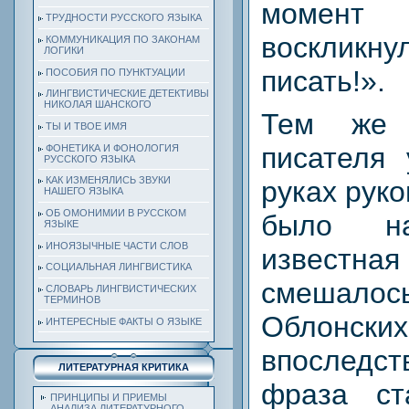
момент
ТРУДНОСТИ РУССКОГО ЯЗЫКА
воскликну
КОММУНИКАЦИЯ ПО ЗАКОНАМ
ЛОГИКИ
писать!».
ПОСОБИЯ ПО ПУНКТУАЦИИ
ЛИНГВИСТИЧЕСКИЕ ДЕТЕКТИВЫ
НИКОЛАЯ ШАНСКОГО
Тем же 
ТЫ И ТВОЕ ИМЯ
писателя
ФОНЕТИКА И ФОНОЛОГИЯ
РУССКОГО ЯЗЫКА
КАК ИЗМЕНЯЛИСЬ ЗВУКИ
руках руко
НАШЕГО ЯЗЫКА
ОБ ОМОНИМИИ В РУССКОМ
было на
ЯЗЫКЕ
ИНОЯЗЫЧНЫЕ ЧАСТИ СЛОВ
известна
СОЦИАЛЬНАЯ ЛИНГВИСТИКА
смешал
СЛОВАРЬ ЛИНГВИСТИЧЕСКИХ
ТЕРМИНОВ
Облонск
ИНТЕРЕСНЫЕ ФАКТЫ О ЯЗЫКЕ
впоследс
ЛИТЕРАТУРНАЯ КРИТИКА
фраза ст
ПРИНЦИПЫ И ПРИЕМЫ
АНАЛИЗА ЛИТЕРАТУРНОГО