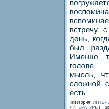
погру
воспом
вспоминае
встречу с
день, ког
был разд
Именно 
голове 
мысль, ч
сложной с
есть.
Категория
:
ИНТЕР
ЛИТЕРАТУРЕ
|
Про