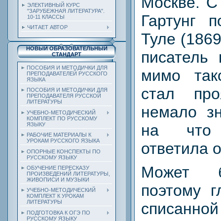
Москве. С
ЭЛЕКТИВНЫЙ КУРС
"ЗАРУБЕЖНАЯ ЛИТЕРАТУРА".
Гартунг п
10-11 КЛАССЫ
ЧИТАЕТ АВТОР
Туле (1869
НОВЫЙ ОБРАЗОВАТЕЛЬНЫЙ
писатель 
СТАНДАРТ
ПОСОБИЯ И МЕТОДИЧКИ ДЛЯ
мимо та
ПРЕПОДАВАТЕЛЕЙ РУССКОГО
ЯЗЫКА
стал пр
ПОСОБИЯ И МЕТОДИЧКИ ДЛЯ
ПРЕПОДАВАТЕЛЯ РУССКОЙ
ЛИТЕРАТУРЫ
немало зн
УЧЕБНО-МЕТОДИЧЕСКИЙ
КОМПЛЕКТ ПО РУССКОМУ
ЯЗЫКУ
на что
РАБОЧИЕ МАТЕРИАЛЫ К
УРОКАМ РУССКОГО ЯЗЫКА
ответила о
ОПОРНЫЕ КОНСПЕКТЫ ПО
РУССКОМУ ЯЗЫКУ
Может б
ОБУЧЕНИЕ ПЕРЕСКАЗУ
ПРОИЗВЕДЕНИЙ ЛИТЕРАТУРЫ,
ЖИВОПИСИ И МУЗЫКИ
поэтому г
УЧЕБНО-МЕТОДИЧЕСКИЙ
КОМПЛЕКТ К УРОКАМ
ЛИТЕРАТУРЫ
списан
ПОДГОТОВКА К ОГЭ ПО
РУССКОМУ ЯЗЫКУ