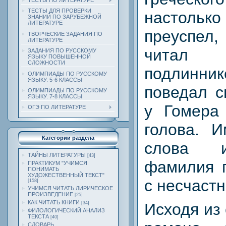
ТЕСТЫ ПО ЛИТЕРАТУРЕ
ТЕСТЫ ДЛЯ ПРОВЕРКИ
настол
ЗНАНИЙ ПО ЗАРУБЕЖНОЙ
ЛИТЕРАТУРЕ
преуспел,
ТВОРЧЕСКИЕ ЗАДАНИЯ ПО
ЛИТЕРАТУРЕ
читал
ЗАДАНИЯ ПО РУССКОМУ
ЯЗЫКУ ПОВЫШЕННОЙ
СЛОЖНОСТИ
подлинник
ОЛИМПИАДЫ ПО РУССКОМУ
ЯЗЫКУ. 5-6 КЛАССЫ
поведал с
ОЛИМПИАДЫ ПО РУССКОМУ
ЯЗЫКУ. 7-8 КЛАССЫ
у Гомера
ОГЭ ПО ЛИТЕРАТУРЕ
голова. И
Категории раздела
слова и
ТАЙНЫ ЛИТЕРАТУРЫ
[43]
фамилия г
ПРАКТИКУМ "УЧИМСЯ
ПОНИМАТЬ
ХУДОЖЕСТВЕННЫЙ ТЕКСТ"
с несчастн
[158]
УЧИМСЯ ЧИТАТЬ ЛИРИЧЕСКОЕ
ПРОИЗВЕДЕНИЕ
[25]
КАК ЧИТАТЬ КНИГИ
[34]
Исходя из
ФИЛОЛОГИЧЕСКИЙ АНАЛИЗ
ТЕКСТА
[40]
СЛОВАРЬ