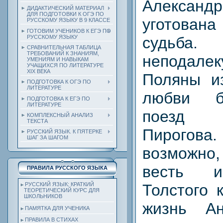
Александ
ДИДАКТИЧЕСКИЙ МАТЕРИАЛ
ДЛЯ ПОДГОТОВКИ К ОГЭ ПО
уготована
РУССКОМУ ЯЗЫКУ В 9 КЛАССЕ
ГОТОВИМ УЧЕНИКОВ К ЕГЭ ПО
РУССКОМУ ЯЗЫКУ
судьба
СРАВНИТЕЛЬНАЯ ТАБЛИЦА
ТРЕБОВАНИЙ К ЗНАНИЯМ,
неподал
УМЕНИЯМ И НАВЫКАМ
УЧАЩИХСЯ ПО ЛИТЕРАТУРЕ
ХIХ ВЕКА
Поляны из
ПОДГОТОВКА К ОГЭ ПО
ЛИТЕРАТУРЕ
любви б
ПОДГОТОВКА К ЕГЭ ПО
ЛИТЕРАТУРЕ
поезд 
КОМПЛЕКСНЫЙ АНАЛИЗ
ТЕКСТА
Пирого
РУССКИЙ ЯЗЫК. К ПЯТЕРКЕ
ШАГ ЗА ШАГОМ
возможно,
весть и
ПРАВИЛА РУССКОГО ЯЗЫКА
Толстого 
РУССКИЙ ЯЗЫК: КРАТКИЙ
ТЕОРЕТИЧЕСКИЙ КУРС ДЛЯ
ШКОЛЬНИКОВ
жизнь А
ПАМЯТКА ДЛЯ УЧЕНИКА
ПРАВИЛА В СТИХАХ