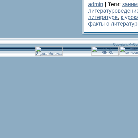
admin
|
Теги
:
заним
литературоведени
литературе
,
к урок
факты о литератур
Copyright MyCo