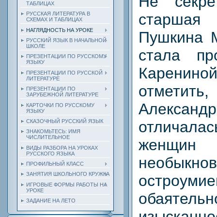
Не секре
ТАБЛИЦАХ
старша
РУССКАЯ ЛИТЕРАТУРА В
СХЕМАХ И ТАБЛИЦАХ
НАГЛЯДНОСТЬ НА УРОКЕ
Пушкина М
РУССКИЙ ЯЗЫК В НАЧАЛЬНОЙ
ШКОЛЕ
стала пр
ПРЕЗЕНТАЦИИ ПО РУССКОМУ
ЯЗЫКУ
Карени
ПРЕЗЕНТАЦИИ ПО РУССКОЙ
ЛИТЕРАТУРЕ
отметит
ПРЕЗЕНТАЦИИ ПО
ЗАРУБЕЖНОЙ ЛИТЕРАТУРЕ
Александ
КАРТОЧКИ ПО РУССКОМУ
ЯЗЫКУ
отличал
СКАЗОЧНЫЙ РУССКИЙ ЯЗЫК
ЗНАКОМЬТЕСЬ: ИМЯ
ЧИСЛИТЕЛЬНОЕ
женщин 
ВИДЫ РАЗБОРА НА УРОКАХ
РУССКОГО ЯЗЫКА
необыкно
ПРОФИЛЬНЫЙ КЛАСС
ЗАНЯТИЯ ШКОЛЬНОГО КРУЖКА
остроуми
ИГРОВЫЕ ФОРМЫ РАБОТЫ НА
УРОКЕ
обаяте
ЗАДАНИЕ НА ЛЕТО
изысканно