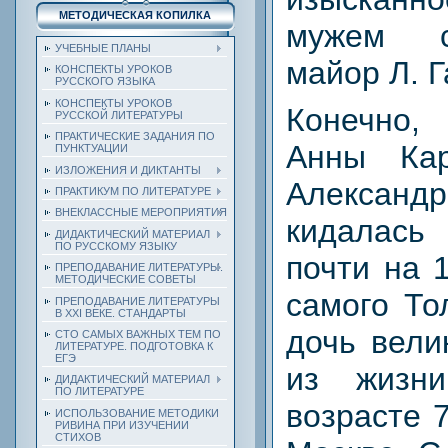
МЕТОДИЧЕСКАЯ КОПИЛКА
мужем с
УЧЕБНЫЕ ПЛАНЫ
майор Л. Г
КОНСПЕКТЫ УРОКОВ
РУССКОГО ЯЗЫКА
КОНСПЕКТЫ УРОКОВ
Конечно,
РУССКОЙ ЛИТЕРАТУРЫ
ПРАКТИЧЕСКИЕ ЗАДАНИЯ ПО
Анны Ка
ПУНКТУАЦИИ
ИЗЛОЖЕНИЯ И ДИКТАНТЫ
Алекса
ПРАКТИКУМ ПО ЛИТЕРАТУРЕ
ВНЕКЛАССНЫЕ МЕРОПРИЯТИЯ
кидалас
ДИДАКТИЧЕСКИЙ МАТЕРИАЛ
ПО РУССКОМУ ЯЗЫКУ
почти на 
ПРЕПОДАВАНИЕ ЛИТЕРАТУРЫ.
МЕТОДИЧЕСКИЕ СОВЕТЫ
самого То
ПРЕПОДАВАНИЕ ЛИТЕРАТУРЫ
В XXI ВЕКЕ. СТАНДАРТЫ
дочь вели
СТО САМЫХ ВАЖНЫХ ТЕМ ПО
ЛИТЕРАТУРЕ. ПОДГОТОВКА К
ЕГЭ
из жизн
ДИДАКТИЧЕСКИЙ МАТЕРИАЛ
ПО ЛИТЕРАТУРЕ
возрасте 7
ИСПОЛЬЗОВАНИЕ МЕТОДИКИ
РИВИНА ПРИ ИЗУЧЕНИИ
СТИХОВ