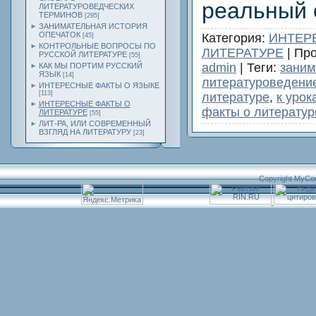
реальный 
ЛИТЕРАТУРОВЕДЧЕСКИХ
ТЕРМИНОВ
[295]
ЗАНИМАТЕЛЬНАЯ ИСТОРИЯ
ОПЕЧАТОК
Категория
:
ИНТЕР
[45]
КОНТРОЛЬНЫЕ ВОПРОСЫ ПО
ЛИТЕРАТУРЕ
|
Про
РУССКОЙ ЛИТЕРАТУРЕ
[55]
admin
|
Теги
:
заним
КАК МЫ ПОРТИМ РУССКИЙ
ЯЗЫК
[14]
литературоведени
ИНТЕРЕСНЫЕ ФАКТЫ О ЯЗЫКЕ
[113]
литературе
,
к урок
ИНТЕРЕСНЫЕ ФАКТЫ О
факты о литератур
ЛИТЕРАТУРЕ
[55]
ЛИТ-РА, ИЛИ СОВРЕМЕННЫЙ
ВЗГЛЯД НА ЛИТЕРАТУРУ
[23]
Copyright MyCo