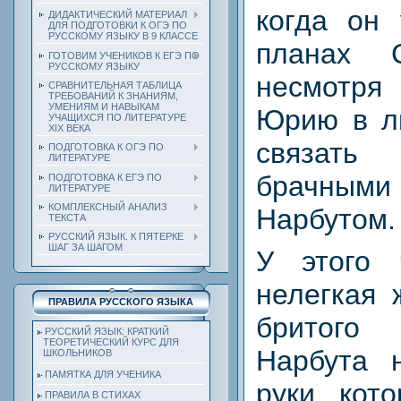
когда он 
ДИДАКТИЧЕСКИЙ МАТЕРИАЛ
ДЛЯ ПОДГОТОВКИ К ОГЭ ПО
РУССКОМУ ЯЗЫКУ В 9 КЛАССЕ
планах 
ГОТОВИМ УЧЕНИКОВ К ЕГЭ ПО
РУССКОМУ ЯЗЫКУ
несмотря
СРАВНИТЕЛЬНАЯ ТАБЛИЦА
ТРЕБОВАНИЙ К ЗНАНИЯМ,
УМЕНИЯМ И НАВЫКАМ
Юрию в л
УЧАЩИХСЯ ПО ЛИТЕРАТУРЕ
ХIХ ВЕКА
связать
ПОДГОТОВКА К ОГЭ ПО
ЛИТЕРАТУРЕ
брачными
ПОДГОТОВКА К ЕГЭ ПО
ЛИТЕРАТУРЕ
КОМПЛЕКСНЫЙ АНАЛИЗ
Нарбутом.
ТЕКСТА
РУССКИЙ ЯЗЫК. К ПЯТЕРКЕ
ШАГ ЗА ШАГОМ
У этого 
нелегкая 
ПРАВИЛА РУССКОГО ЯЗЫКА
бритого
РУССКИЙ ЯЗЫК: КРАТКИЙ
ТЕОРЕТИЧЕСКИЙ КУРС ДЛЯ
Нарбута 
ШКОЛЬНИКОВ
ПАМЯТКА ДЛЯ УЧЕНИКА
руки, кот
ПРАВИЛА В СТИХАХ