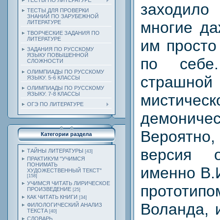
ТЕСТЫ ПО ЛИТЕРАТУРЕ
заходил
ТЕСТЫ ДЛЯ ПРОВЕРКИ
ЗНАНИЙ ПО ЗАРУБЕЖНОЙ
многие да
ЛИТЕРАТУРЕ
ТВОРЧЕСКИЕ ЗАДАНИЯ ПО
ЛИТЕРАТУРЕ
им просто
ЗАДАНИЯ ПО РУССКОМУ
ЯЗЫКУ ПОВЫШЕННОЙ
по себе
СЛОЖНОСТИ
ОЛИМПИАДЫ ПО РУССКОМУ
страшной
ЯЗЫКУ. 5-6 КЛАССЫ
ОЛИМПИАДЫ ПО РУССКОМУ
ЯЗЫКУ. 7-8 КЛАССЫ
мистическ
ОГЭ ПО ЛИТЕРАТУРЕ
демоничес
Вероятн
Категории раздела
версия 
ТАЙНЫ ЛИТЕРАТУРЫ
[43]
ПРАКТИКУМ "УЧИМСЯ
ПОНИМАТЬ
именно В.
ХУДОЖЕСТВЕННЫЙ ТЕКСТ"
[158]
УЧИМСЯ ЧИТАТЬ ЛИРИЧЕСКОЕ
прототипо
ПРОИЗВЕДЕНИЕ
[25]
КАК ЧИТАТЬ КНИГИ
[34]
Воланда, 
ФИЛОЛОГИЧЕСКИЙ АНАЛИЗ
ТЕКСТА
[40]
СЛОВАРЬ