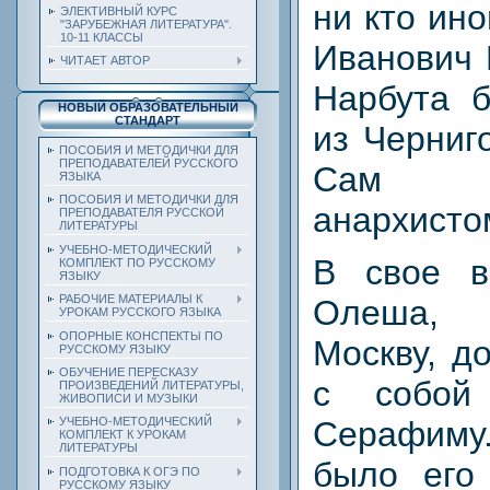
ни кто ин
ЭЛЕКТИВНЫЙ КУРС
"ЗАРУБЕЖНАЯ ЛИТЕРАТУРА".
10-11 КЛАССЫ
Иванович 
ЧИТАЕТ АВТОР
Нарбута 
НОВЫЙ ОБРАЗОВАТЕЛЬНЫЙ
СТАНДАРТ
из Черниг
ПОСОБИЯ И МЕТОДИЧКИ ДЛЯ
ПРЕПОДАВАТЕЛЕЙ РУССКОГО
Сам п
ЯЗЫКА
ПОСОБИЯ И МЕТОДИЧКИ ДЛЯ
анархисто
ПРЕПОДАВАТЕЛЯ РУССКОЙ
ЛИТЕРАТУРЫ
УЧЕБНО-МЕТОДИЧЕСКИЙ
В свое в
КОМПЛЕКТ ПО РУССКОМУ
ЯЗЫКУ
РАБОЧИЕ МАТЕРИАЛЫ К
Олеша, 
УРОКАМ РУССКОГО ЯЗЫКА
ОПОРНЫЕ КОНСПЕКТЫ ПО
Москву, д
РУССКОМУ ЯЗЫКУ
ОБУЧЕНИЕ ПЕРЕСКАЗУ
с собой
ПРОИЗВЕДЕНИЙ ЛИТЕРАТУРЫ,
ЖИВОПИСИ И МУЗЫКИ
Серафим
УЧЕБНО-МЕТОДИЧЕСКИЙ
КОМПЛЕКТ К УРОКАМ
ЛИТЕРАТУРЫ
было его 
ПОДГОТОВКА К ОГЭ ПО
РУССКОМУ ЯЗЫКУ