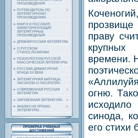
ПРОИЗВЕДЕНИЯ
Коченогий
ПУТЕВОДИТЕЛЬ ПО
ЛИТЕРАТУРНОМУ
ПРОИЗВЕДЕНИЮ
прозвище
КНИГИ И ПОСОБИЯ,
ХАРАКТЕРИЗУЮЩИЕ
ЛИТЕРАТУРНЫЕ
праву счи
ПРОИЗВЕДЕНИЯ
ДРЕВНЕРУССКАЯ ЛИТЕРАТУРА
крупных
О РУССКОМ
СТИХОСЛОЖЕНИИ
времени. 
ПСИХОЛОГИЗМ РУССКОЙ
КЛАССИЧЕСКОЙ ЛИТЕРАТУРЫ
поэтичес
РУССКАЯ ДРАМАТУРГИЯ
КОНЦА ХХ ВЕКА
«Аллилуй
ЛИТЕРАТУРНАЯ МАТРИЦА.
ПИСАТЕЛИ О ПИСАТЕЛЯХ
огню. Так
СОВРЕМЕННАЯ РУССКАЯ
ЛИТЕРАТУРА
ЗАРУБЕЖНАЯ ЛИТЕРАТУРА
исходило
АНАЛИЗ НА УРОКАХ
ЛИТЕРАТУРЫ
синода, к
его стихи 
ПРОВЕРКА УЧЕБНЫХ
ДОСТИЖЕНИЙ