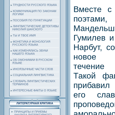
ТРУДНОСТИ РУССКОГО ЯЗЫКА
Вместе с
КОММУНИКАЦИЯ ПО ЗАКОНАМ
ЛОГИКИ
поэтам
ПОСОБИЯ ПО ПУНКТУАЦИИ
Мандель
ЛИНГВИСТИЧЕСКИЕ ДЕТЕКТИВЫ
НИКОЛАЯ ШАНСКОГО
Гумилев и
ТЫ И ТВОЕ ИМЯ
ФОНЕТИКА И ФОНОЛОГИЯ
Нарбут, с
РУССКОГО ЯЗЫКА
КАК ИЗМЕНЯЛИСЬ ЗВУКИ
новое 
НАШЕГО ЯЗЫКА
ОБ ОМОНИМИИ В РУССКОМ
ЯЗЫКЕ
течение 
ИНОЯЗЫЧНЫЕ ЧАСТИ СЛОВ
Такой фак
СОЦИАЛЬНАЯ ЛИНГВИСТИКА
СЛОВАРЬ ЛИНГВИСТИЧЕСКИХ
прибавил
ТЕРМИНОВ
ИНТЕРЕСНЫЕ ФАКТЫ О ЯЗЫКЕ
его сла
проповедо
ЛИТЕРАТУРНАЯ КРИТИКА
аморально
ПРИНЦИПЫ И ПРИЕМЫ
АНАЛИЗА ЛИТЕРАТУРНОГО