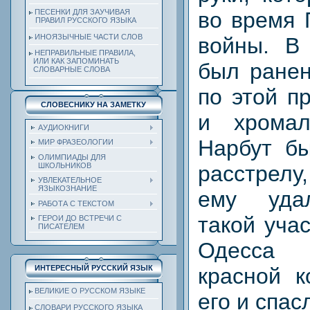
ПЕСЕНКИ ДЛЯ ЗАУЧИВАЯ
во время 
ПРАВИЛ РУССКОГО ЯЗЫКА
ИНОЯЗЫЧНЫЕ ЧАСТИ СЛОВ
войны. В
НЕПРАВИЛЬНЫЕ ПРАВИЛА,
ИЛИ КАК ЗАПОМИНАТЬ
был ранен
СЛОВАРНЫЕ СЛОВА
по этой п
СЛОВЕСНИКУ НА ЗАМЕТКУ
и хромал
АУДИОКНИГИ
Нарбут бы
МИР ФРАЗЕОЛОГИИ
ОЛИМПИАДЫ ДЛЯ
ШКОЛЬНИКОВ
расстрелу
УВЛЕКАТЕЛЬНОЕ
ЯЗЫКОЗНАНИЕ
ему уда
РАБОТА С ТЕКСТОМ
такой уча
ГЕРОИ ДО ВСТРЕЧИ С
ПИСАТЕЛЕМ
Одесса
ИНТЕРЕСНЫЙ РУССКИЙ ЯЗЫК
красной к
ВЕЛИКИЕ О РУССКОМ ЯЗЫКЕ
его и спас
СЛОВАРИ РУССКОГО ЯЗЫКА