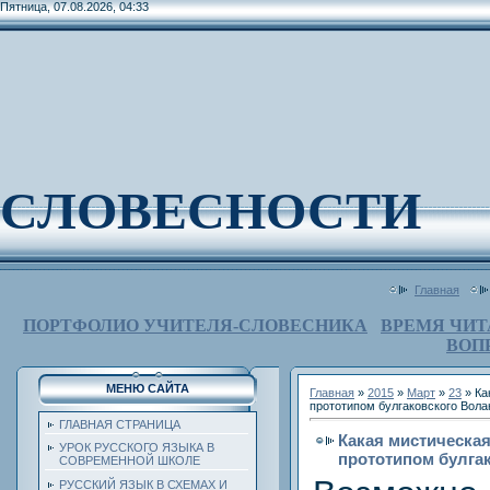
Пятница, 07.08.2026, 04:33
СЛОВЕСНОСТИ
Главная
ПОРТФОЛИО УЧИТЕЛЯ-СЛОВЕСНИКА
ВРЕМЯ ЧИТ
ВОП
МЕНЮ САЙТА
Главная
»
2015
»
Март
»
23
» Ка
прототипом булгаковского Вола
ГЛАВНАЯ СТРАНИЦА
Какая мистическа
УРОК РУССКОГО ЯЗЫКА В
прототипом булга
СОВРЕМЕННОЙ ШКОЛЕ
РУССКИЙ ЯЗЫК В СХЕМАХ И