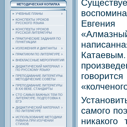
Сущест
МЕТОДИЧЕСКАЯ КОПИЛКА
воспоми
УЧЕБНЫЕ ПЛАНЫ
КОНСПЕКТЫ УРОКОВ
Евген
РУССКОГО ЯЗЫКА
КОНСПЕКТЫ УРОКОВ
«Алмазны
РУССКОЙ ЛИТЕРАТУРЫ
ПРАКТИЧЕСКИЕ ЗАДАНИЯ ПО
написанн
ПУНКТУАЦИИ
ИЗЛОЖЕНИЯ И ДИКТАНТЫ
Катаев
ПРАКТИКУМ ПО ЛИТЕРАТУРЕ
ВНЕКЛАССНЫЕ МЕРОПРИЯТИЯ
произве
ДИДАКТИЧЕСКИЙ МАТЕРИАЛ
ПО РУССКОМУ ЯЗЫКУ
говорит
ПРЕПОДАВАНИЕ ЛИТЕРАТУРЫ.
МЕТОДИЧЕСКИЕ СОВЕТЫ
«колченог
ПРЕПОДАВАНИЕ ЛИТЕРАТУРЫ
В XXI ВЕКЕ. СТАНДАРТЫ
СТО САМЫХ ВАЖНЫХ ТЕМ ПО
Установит
ЛИТЕРАТУРЕ. ПОДГОТОВКА К
ЕГЭ
самого по
ДИДАКТИЧЕСКИЙ МАТЕРИАЛ
ПО ЛИТЕРАТУРЕ
ИСПОЛЬЗОВАНИЕ МЕТОДИКИ
никакого 
РИВИНА ПРИ ИЗУЧЕНИИ
СТИХОВ