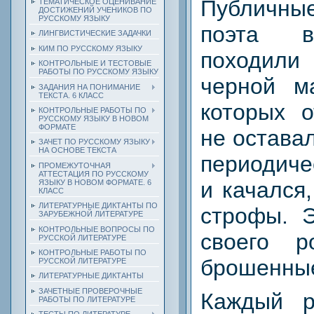
Публичны
ТЕМАТИЧЕСКОЕ ОЦЕНИВАНИЕ
ДОСТИЖЕНИЙ УЧЕНИКОВ ПО
РУССКОМУ ЯЗЫКУ
поэта в
ЛИНГВИСТИЧЕСКИЕ ЗАДАЧКИ
КИМ ПО РУССКОМУ ЯЗЫКУ
походил
КОНТРОЛЬНЫЕ И ТЕСТОВЫЕ
РАБОТЫ ПО РУССКОМУ ЯЗЫКУ
черной м
ЗАДАНИЯ НА ПОНИМАНИЕ
ТЕКСТА. 6 КЛАСС
которых о
КОНТРОЛЬНЫЕ РАБОТЫ ПО
РУССКОМУ ЯЗЫКУ В НОВОМ
ФОРМАТЕ
не остава
ЗАЧЕТ ПО РУССКОМУ ЯЗЫКУ
НА ОСНОВЕ ТЕКСТА
периодиче
ПРОМЕЖУТОЧНАЯ
АТТЕСТАЦИЯ ПО РУССКОМУ
и качался
ЯЗЫКУ В НОВОМ ФОРМАТЕ. 6
КЛАСС
ЛИТЕРАТУРНЫЕ ДИКТАНТЫ ПО
строфы. Э
ЗАРУБЕЖНОЙ ЛИТЕРАТУРЕ
КОНТРОЛЬНЫЕ ВОПРОСЫ ПО
своего р
РУССКОЙ ЛИТЕРАТУРЕ
КОНТРОЛЬНЫЕ РАБОТЫ ПО
брошенные
РУССКОЙ ЛИТЕРАТУРЕ
ЛИТЕРАТУРНЫЕ ДИКТАНТЫ
ЗАЧЕТНЫЕ ПРОВЕРОЧНЫЕ
Каждый р
РАБОТЫ ПО ЛИТЕРАТУРЕ