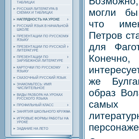
Возможн
ТАБЛИЦАХ
могли бы
РУССКАЯ ЛИТЕРАТУРА В
СХЕМАХ И ТАБЛИЦАХ
НАГЛЯДНОСТЬ НА УРОКЕ
что им
РУССКИЙ ЯЗЫК В НАЧАЛЬНОЙ
ШКОЛЕ
Петров ст
ПРЕЗЕНТАЦИИ ПО РУССКОМУ
ЯЗЫКУ
для Фаго
ПРЕЗЕНТАЦИИ ПО РУССКОЙ
ЛИТЕРАТУРЕ
Конеч
ПРЕЗЕНТАЦИИ ПО
ЗАРУБЕЖНОЙ ЛИТЕРАТУРЕ
интересуе
КАРТОЧКИ ПО РУССКОМУ
ЯЗЫКУ
же Булга
СКАЗОЧНЫЙ РУССКИЙ ЯЗЫК
ЗНАКОМЬТЕСЬ: ИМЯ
ЧИСЛИТЕЛЬНОЕ
образ Вол
ВИДЫ РАЗБОРА НА УРОКАХ
РУССКОГО ЯЗЫКА
самых 
ПРОФИЛЬНЫЙ КЛАСС
ЗАНЯТИЯ ШКОЛЬНОГО КРУЖКА
литератур
ИГРОВЫЕ ФОРМЫ РАБОТЫ НА
УРОКЕ
персонаже
ЗАДАНИЕ НА ЛЕТО